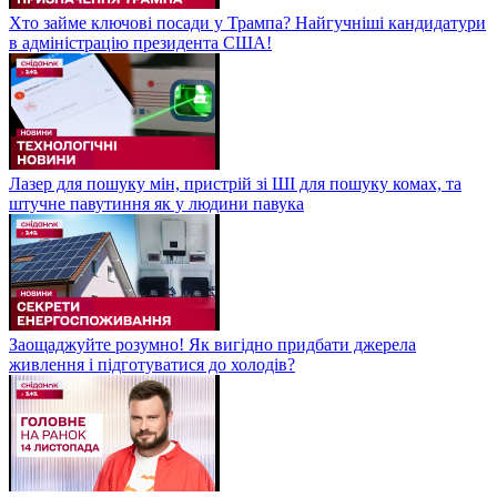
Хто займе ключові посади у Трампа? Найгучніші кандидатури
в адміністрацію президента США!
Лазер для пошуку мін, пристрій зі ШІ для пошуку комах, та
штучне павутиння як у людини павука
Заощаджуйте розумно! Як вигідно придбати джерела
живлення і підготуватися до холодів?