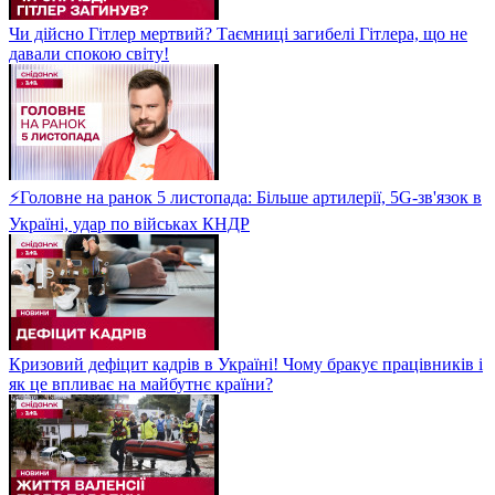
Чи дійсно Гітлер мертвий? Таємниці загибелі Гітлера, що не
давали спокою світу!
⚡Головне на ранок 5 листопада: Більше артилерії, 5G-зв'язок в
Україні, удар по військах КНДР
Кризовий дефіцит кадрів в Україні! Чому бракує працівників і
як це впливає на майбутнє країни?