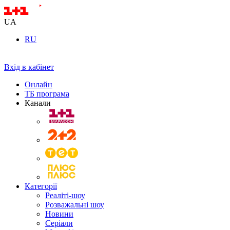
UA
RU
Вхід в кабінет
Онлайн
ТБ програма
Канали
Категорії
Реаліті-шоу
Розважальні шоу
Новини
Серіали