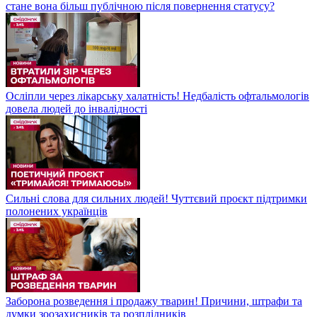
стане вона більш публічною після повернення статусу?
Осліпли через лікарську халатність! Недбалість офтальмологів
довела людей до інвалідності
Сильні слова для сильних людей! Чуттєвий проєкт підтримки
полонених українців
Заборона розведення і продажу тварин! Причини, штрафи та
думки зоозахисників та розплідників