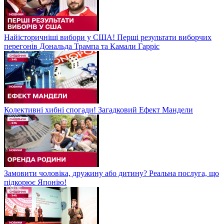
Найісторичніші вибори у США! Перші результати виборчих
перегонів Дональда Трампа та Камали Гарріс
Колективні хибні спогади! Загадковий Ефект Мандели
Замовити чоловіка, дружину або дитину? Реальна послуга, що
підкорює Японію!