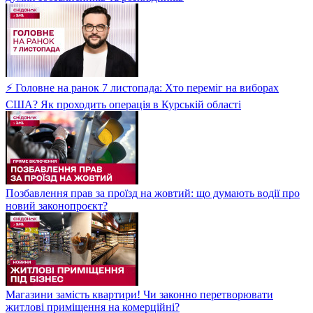
⚡ Головне на ранок 7 листопада: Хто переміг на виборах
США? Як проходить операція в Курській області
Позбавлення прав за проїзд на жовтий: що думають водії про
новий законопроєкт?
Магазини замість квартири! Чи законно перетворювати
житлові приміщення на комерційні?