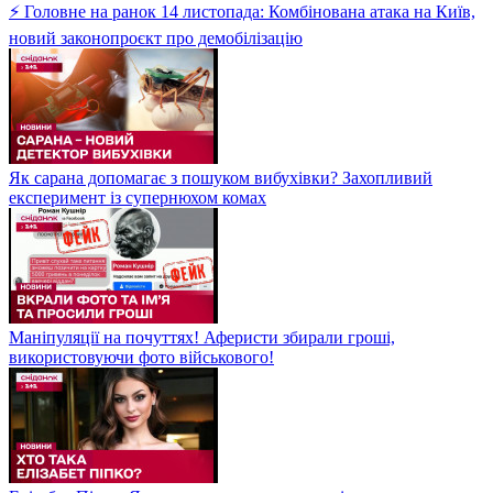
⚡ Головне на ранок 14 листопада: Комбінована атака на Київ,
новий законопроєкт про демобілізацію
Як сарана допомагає з пошуком вибухівки? Захопливий
експеримент із супернюхом комах
Маніпуляції на почуттях! Аферисти збирали гроші,
використовуючи фото військового!