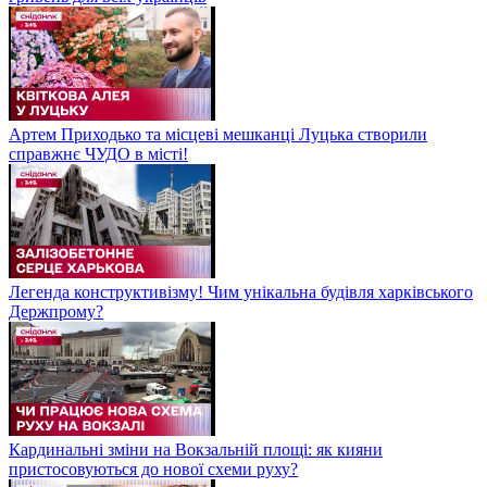
Артем Приходько та місцеві мешканці Луцька створили
справжнє ЧУДО в місті!
Легенда конструктивізму! Чим унікальна будівля харківського
Держпрому?
Кардинальні зміни на Вокзальній площі: як кияни
пристосовуються до нової схеми руху?