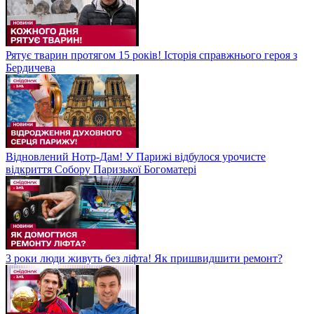
Рятує тварин протягом 15 років! Історія справжнього героя з
Бердичева
Відновлений Нотр-Дам! У Парижі відбулося урочисте
відкриття Собору Паризької Богоматері
3 роки люди живуть без ліфта! Як пришвидшити ремонт?