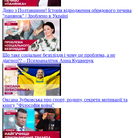
Диво з Полтавщини! Історія відродження обрядового печива
"панянок" | Зроблено в Україні
Що таке соціальне безпліддя і чому це проблема, а не
діагноз?? – Психоаналітик Анна Кушнерук
Оксана Зубковська про спорт, родину, секрети мотивації та
книгу "Філософія воїна"