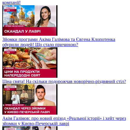
компанії!
Зйомки програми Акіма Галімова та Євгена Клопотенка
обурили людей! Що стало причиною?
Ціна свята! На скільки подорожчав новорічно-різдвяний стіл?
Акім Галімов: про новий епізод «Реальної історії» і хейт через
зйомки у Києво-Печерській лаврі