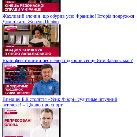
Жахливий злочин, що обурив усю Францію! Історія подружжя
Домініка та Жизель Пеліко
Який фентезійний бестселер підкорив серце Яни Завальської?
Вперше! Бій століття «Усик-Ф'юрі» судитиме штучний
інтелект! – Цікаво про спорт