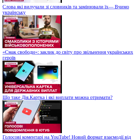
Слова які вилучали зі словників та замінювали їх— Вчимо
українську
«Смак свободи»: заклик до світу про звільнення українських
героїв
Що таке Дія.Картка і які виплати можна отримати?
Голосові коментарі на YouTube! Новий формат взаємодії від