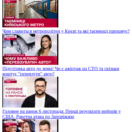
Чим славиться метрополітен у Києві та які таємниці приховує?
Підготовка авто до зими! Чи є ажіотаж на СТО та скільки
коштує "перевзути" авто?
Головне на ранок 6 листопада: Перші результати виборів у
США, Ракетна атака по Запоріжжю