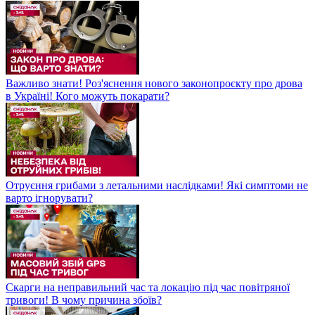
Важливо знати! Роз'яснення нового законопроєкту про дрова
в Україні! Кого можуть покарати?
Отруєння грибами з летальними наслідками! Які симптоми не
варто ігнорувати?
Скарги на неправильний час та локацію під час повітряної
тривоги! В чому причина збоїв?