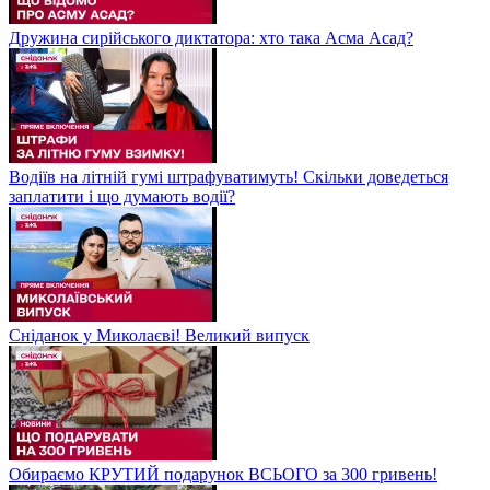
Дружина сирійського диктатора: хто така Асма Асад?
Водіїв на літній гумі штрафуватимуть! Скільки доведеться
заплатити і що думають водії?
Сніданок у Миколаєві! Великий випуск
Обираємо КРУТИЙ подарунок ВСЬОГО за 300 гривень!