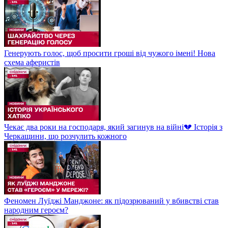
Генерують голос, щоб просити гроші від чужого імені! Нова
схема аферистів
Чекає два роки на господаря, який загинув на війні💔 Історія з
Черкащини, що розчулить кожного
Феномен Луїджі Манджоне: як підозрюваний у вбивстві став
народним героєм?