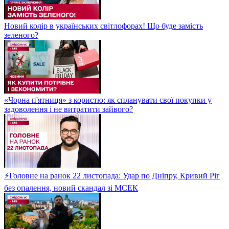
Новий колір в українських світлофорах! Що буде замість
зеленого?
«Чорна п'ятниця» з користю: як спланувати свої покупки у
задоволення і не витратити зайвого?
⚡Головне на ранок 22 листопада: Удар по Дніпру, Кривий Ріг
без опалення, новий скандал зі МСЕК