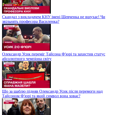
Скандал з викладачем КНУ імені Шевченка не вщухає! Чи
звільнять професора Василенка?
Олександр Усик переміг Тайсона Ф'юрі та захистив статус
абсолютного чемпіона світу
Що за шаблю підняв Олександр Усик після перемоги над
Тайсоном Ф'юрі та який символ вона ховає?