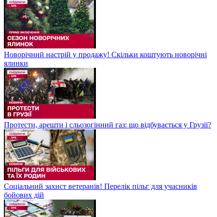
Новорічний настрій у продажу! Скільки коштують новорічні
ялинки
Протести, арешти і сльозогінний газ: що відбувається у Грузії?
Соціальний захист ветеранів! Перелік пільг для учасників
бойових дій