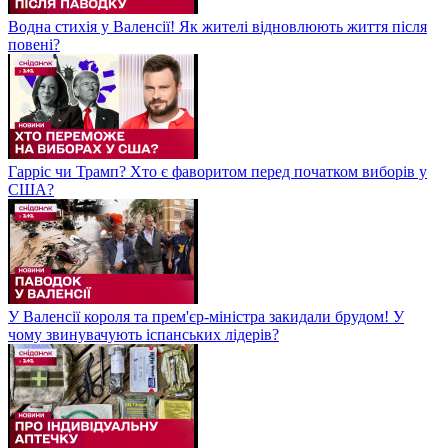
Водна стихія у Валенсії! Як жителі відновлюють життя після
повені?
Гарріс чи Трамп? Хто є фаворитом перед початком виборів у
США?
У Валенсії короля та прем'єр-міністра закидали брудом! У
чому звинувачують іспанських лідерів?