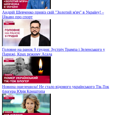
Андрій Шевченко привіз свій "Золотий м'яч" в Україну! –
Цікаво про спорт
Головне на ранок 9 грудня: Зустріч Трампа і Зеленського у
Парижі, Крах режиму Асада
Новина ошелешила! Не стало відомого українського Тік-Ток
блогера Юрія Криштопа