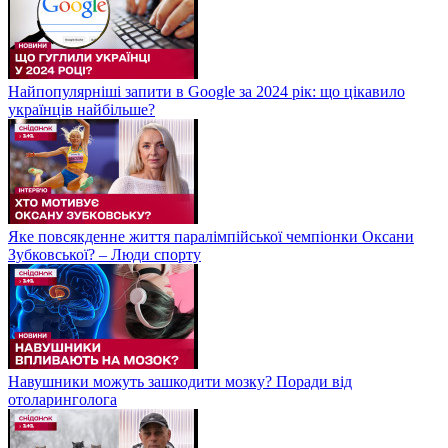
Найпопулярніші запити в Google за 2024 рік: що цікавило
українців найбільше?
Яке повсякденне життя паралімпійської чемпіонки Оксани
Зубковської? – Люди спорту
Навушники можуть зашкодити мозку? Поради від
отоларинголога