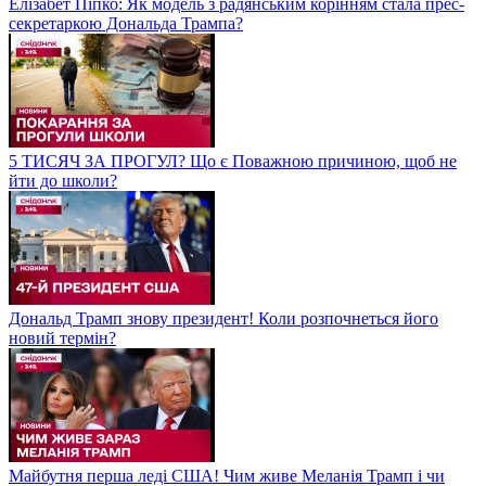
Елізабет Піпко: Як модель з радянським корінням стала прес-
секретаркою Дональда Трампа?
5 ТИСЯЧ ЗА ПРОГУЛ? Що є Поважною причиною, щоб не
йти до школи?
Дональд Трамп знову президент! Коли розпочнеться його
новий термін?
Майбутня перша леді США! Чим живе Меланія Трамп і чи