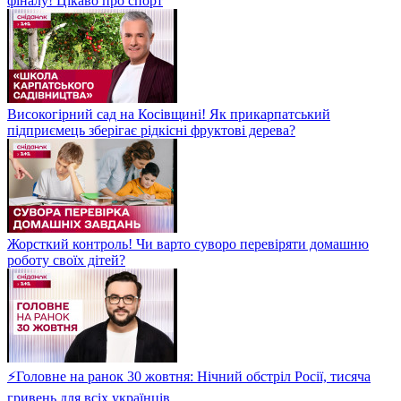
фіналу! Цікаво про спорт
Високогірний сад на Косівщині! Як прикарпатський
підприємець зберігає рідкісні фруктові дерева?
Жорсткий контроль! Чи варто суворо перевіряти домашню
роботу своїх дітей?
⚡Головне на ранок 30 жовтня: Нічний обстріл Росії, тисяча
гривень для всіх українців