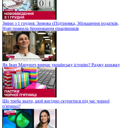
Зміни з 1 грудня: Зимова єПідтримка, Збільшення податків,
Нові правила бронювання працівників
Як Іван Марунич вивчає українську історію? Раджу книжку
Що треба знати, щоб вигідно скупитися під час чорної
п'ятниці?