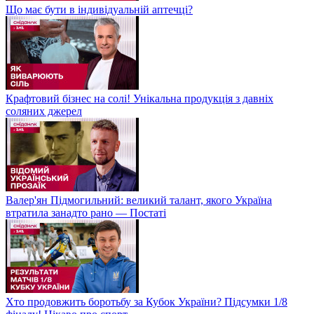
Що має бути в індивідуальній аптечці?
Крафтовий бізнес на солі! Унікальна продукція з давніх
соляних джерел
Валер'ян Підмогильний: великий талант, якого Україна
втратила занадто рано — Постаті
Хто продовжить боротьбу за Кубок України? Підсумки 1/8