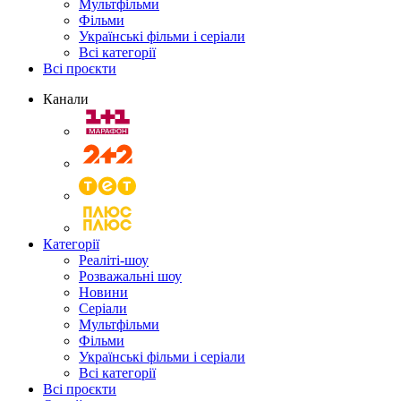
Мультфільми
Фільми
Українські фільми і серіали
Всі категорії
Всі проєкти
Канали
Категорії
Реаліті-шоу
Розважальні шоу
Новини
Серіали
Мультфільми
Фільми
Українські фільми і серіали
Всі категорії
Всі проєкти