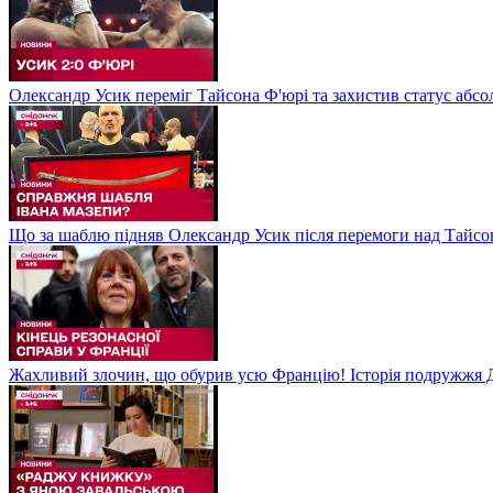
Олександр Усик переміг Тайсона Ф'юрі та захистив статус абсо
Що за шаблю підняв Олександр Усик після перемоги над Тайсон
Жахливий злочин, що обурив усю Францію! Історія подружжя Д