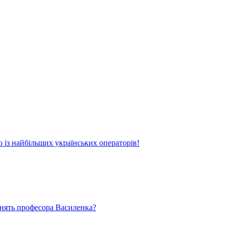
о із найбільших українських операторів!
ьнять професора Василенка?