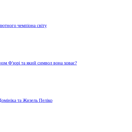
лютного чемпіона світу
ом Ф'юрі та який символ вона ховає?
омініка та Жизель Пеліко