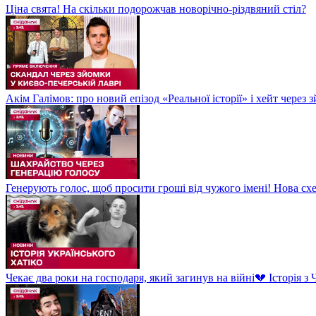
Ціна свята! На скільки подорожчав новорічно-різдвяний стіл?
Акім Галімов: про новий епізод «Реальної історії» і хейт через
Генерують голос, щоб просити гроші від чужого імені! Нова сх
Чекає два роки на господаря, який загинув на війні💔 Історія 