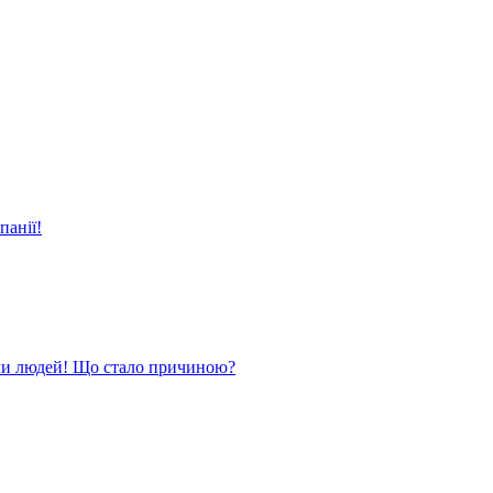
панії!
ли людей! Що стало причиною?