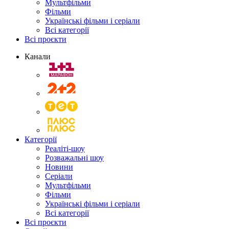
Мультфільми
Фільми
Українські фільми і серіали
Всі категорії
Всі проєкти
Канали
Категорії
Реаліті-шоу
Розважальні шоу
Новини
Серіали
Мультфільми
Фільми
Українські фільми і серіали
Всі категорії
Всі проєкти