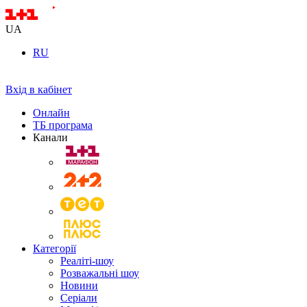
UA
RU
Вхід в кабінет
Онлайн
ТБ програма
Канали
Категорії
Реаліті-шоу
Розважальні шоу
Новини
Серіали