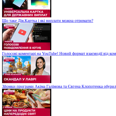
Що таке Дія.Картка і які виплати можна отримати?
Голосові коментарі на YouTube! Новий формат взаємодії від ком
Зйомки програми Акіма Галімова та Євгена Клопотенка обури