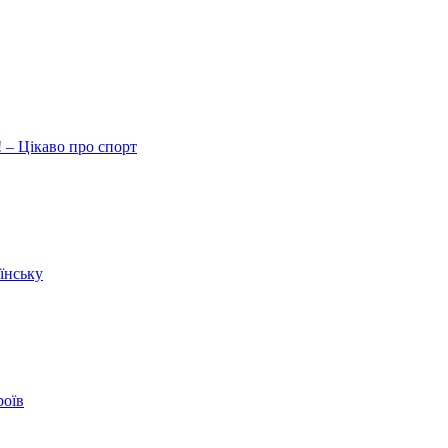
 – Цікаво про спорт
їнську
роїв