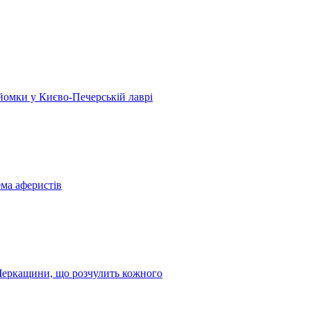
 зйомки у Києво-Печерській лаврі
ема аферистів
з Черкащини, що розчулить кожного