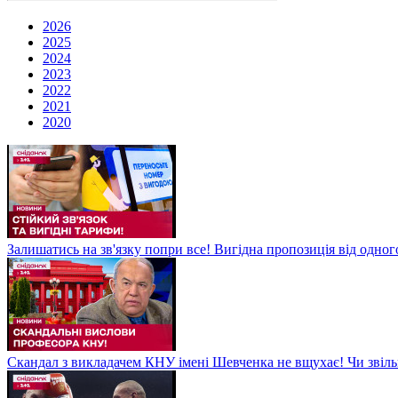
2026
2025
2024
2023
2022
2021
2020
Залишатись на зв'язку попри все! Вигідна пропозиція від одног
Скандал з викладачем КНУ імені Шевченка не вщухає! Чи звіл