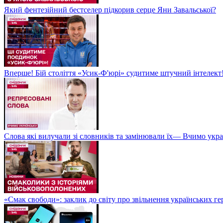
Який фентезійний бестселер підкорив серце Яни Завальської?
Вперше! Бій століття «Усик-Ф'юрі» судитиме штучний інтелект!
Слова які вилучали зі словників та замінювали їх— Вчимо укра
«Смак свободи»: заклик до світу про звільнення українських ге