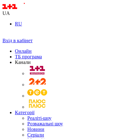
UA
RU
Вхід в кабінет
Онлайн
ТБ програма
Канали
Категорії
Реаліті-шоу
Розважальні шоу
Новини
Серіали