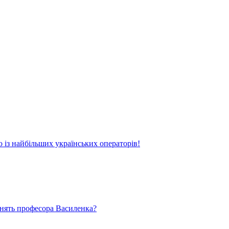
о із найбільших українських операторів!
ьнять професора Василенка?