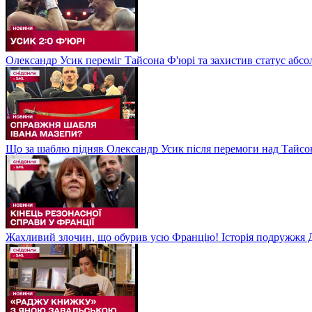
Олександр Усик переміг Тайсона Ф'юрі та захистив статус абсо
Що за шаблю підняв Олександр Усик після перемоги над Тайсон
Жахливий злочин, що обурив усю Францію! Історія подружжя Д