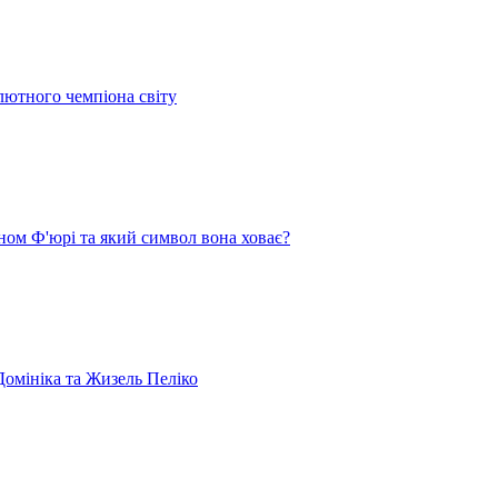
лютного чемпіона світу
ом Ф'юрі та який символ вона ховає?
омініка та Жизель Пеліко