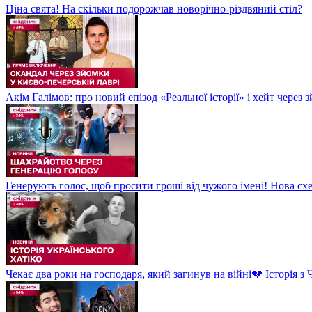
Ціна свята! На скільки подорожчав новорічно-різдвяний стіл?
Акім Галімов: про новий епізод «Реальної історії» і хейт через
Генерують голос, щоб просити гроші від чужого імені! Нова сх
Чекає два роки на господаря, який загинув на війні💔 Історія 