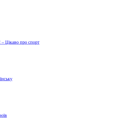
 – Цікаво про спорт
їнську
роїв