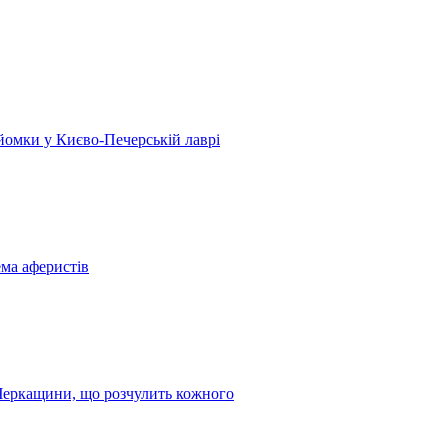
 зйомки у Києво-Печерській лаврі
ема аферистів
з Черкащини, що розчулить кожного