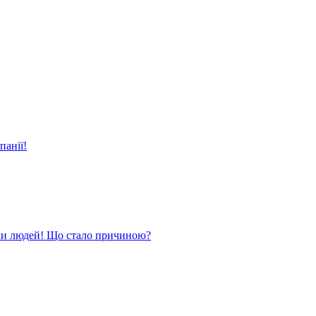
панії!
ли людей! Що стало причиною?