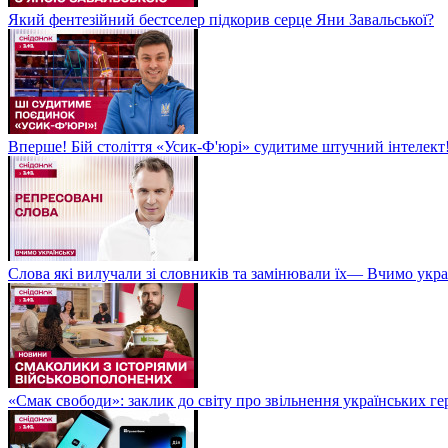
Який фентезійний бестселер підкорив серце Яни Завальської?
Вперше! Бій століття «Усик-Ф'юрі» судитиме штучний інтелект!
Слова які вилучали зі словників та замінювали їх— Вчимо укра
«Смак свободи»: заклик до світу про звільнення українських ге