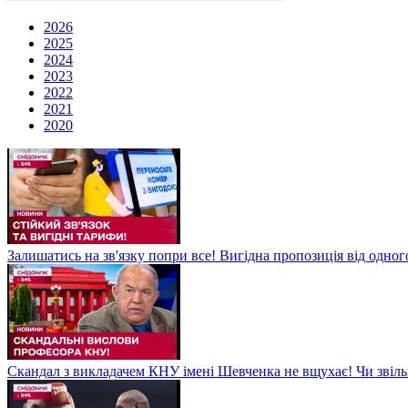
2026
2025
2024
2023
2022
2021
2020
Залишатись на зв'язку попри все! Вигідна пропозиція від одног
Скандал з викладачем КНУ імені Шевченка не вщухає! Чи звіл