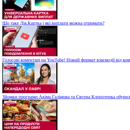
Що таке Дія.Картка і які виплати можна отримати?
Голосові коментарі на YouTube! Новий формат взаємодії від ком
Зйомки програми Акіма Галімова та Євгена Клопотенка обури