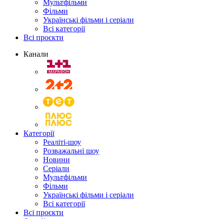
Мультфільми
Фільми
Українські фільми і серіали
Всі категорії
Всі проєкти
Канали
Категорії
Реаліті-шоу
Розважальні шоу
Новини
Серіали
Мультфільми
Фільми
Українські фільми і серіали
Всі категорії
Всі проєкти