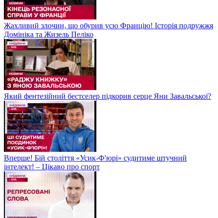
Жахливий злочин, що обурив усю Францію! Історія подружжя
Домініка та Жизель Пеліко
Який фентезійний бестселер підкорив серце Яни Завальської?
Вперше! Бій століття «Усик-Ф'юрі» судитиме штучний
інтелект! – Цікаво про спорт