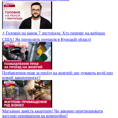
⚡ Головне на ранок 7 листопада: Хто переміг на виборах
США? Як проходить операція в Курській області
Позбавлення прав за проїзд на жовтий: що думають водії про
новий законопроєкт?
Магазини замість квартири! Чи законно перетворювати
житлові приміщення на комерційні?