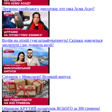
Дружина сирійського диктатора: хто така Асма Асад?
Водіїв на літній гумі штрафуватимуть! Скільки доведеться
заплатити і що думають водії?
Сніданок у Миколаєві! Великий випуск
Обираємо КРУТИЙ подарунок ВСЬОГО за 300 гривень!