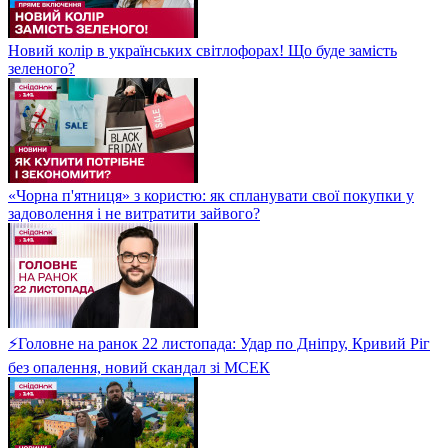
Новий колір в українських світлофорах! Що буде замість
зеленого?
«Чорна п'ятниця» з користю: як спланувати свої покупки у
задоволення і не витратити зайвого?
⚡Головне на ранок 22 листопада: Удар по Дніпру, Кривий Ріг
без опалення, новий скандал зі МСЕК