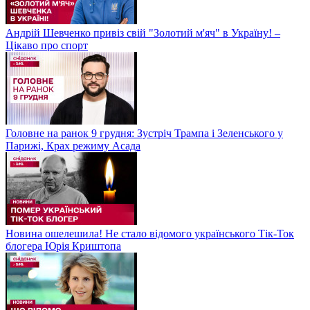
Андрій Шевченко привіз свій "Золотий м'яч" в Україну! –
Цікаво про спорт
Головне на ранок 9 грудня: Зустріч Трампа і Зеленського у
Парижі, Крах режиму Асада
Новина ошелешила! Не стало відомого українського Тік-Ток
блогера Юрія Криштопа