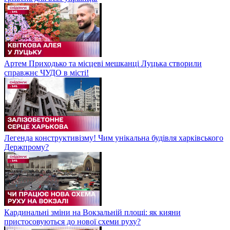
Артем Приходько та місцеві мешканці Луцька створили
справжнє ЧУДО в місті!
Легенда конструктивізму! Чим унікальна будівля харківського
Держпрому?
Кардинальні зміни на Вокзальній площі: як кияни
пристосовуються до нової схеми руху?