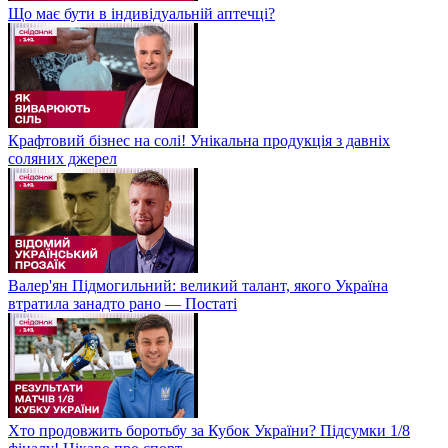
Що має бути в індивідуальній аптечці?
Крафтовий бізнес на солі! Унікальна продукція з давніх
соляних джерел
Валер'ян Підмогильний: великий талант, якого Україна
втратила занадто рано — Постаті
Хто продовжить боротьбу за Кубок України? Підсумки 1/8