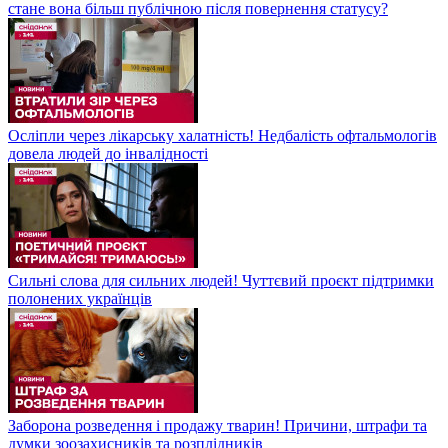
стане вона більш публічною після повернення статусу?
Осліпли через лікарську халатність! Недбалість офтальмологів
довела людей до інвалідності
Сильні слова для сильних людей! Чуттєвий проєкт підтримки
полонених українців
Заборона розведення і продажу тварин! Причини, штрафи та
думки зоозахисників та розплідників