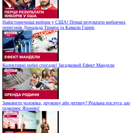
Найісторичніші вибори у США! Перші результати виборчих
перегонів Дональда Трампа та Камали Гарріс
Колективні хибні спогади! Загадковий Ефект Мандели
Замовити чоловіка, дружину або дитину? Реальна послуга, що
підкорює Японію!