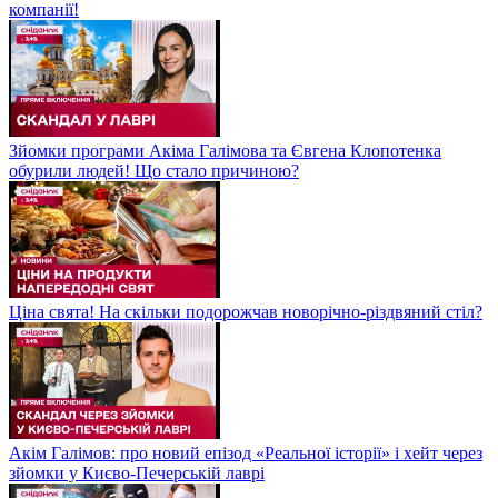
компанії!
Зйомки програми Акіма Галімова та Євгена Клопотенка
обурили людей! Що стало причиною?
Ціна свята! На скільки подорожчав новорічно-різдвяний стіл?
Акім Галімов: про новий епізод «Реальної історії» і хейт через
зйомки у Києво-Печерській лаврі