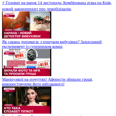
⚡ Головне на ранок 14 листопада: Комбінована атака на Київ,
новий законопроєкт про демобілізацію
Як сарана допомагає з пошуком вибухівки? Захопливий
експеримент із супернюхом комах
Маніпуляції на почуттях! Аферисти збирали гроші,
використовуючи фото військового!