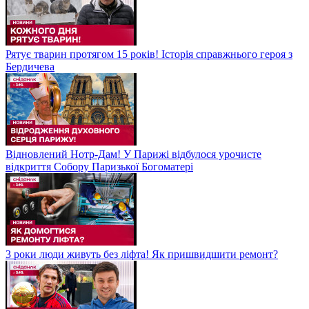
Рятує тварин протягом 15 років! Історія справжнього героя з
Бердичева
Відновлений Нотр-Дам! У Парижі відбулося урочисте
відкриття Собору Паризької Богоматері
3 роки люди живуть без ліфта! Як пришвидшити ремонт?