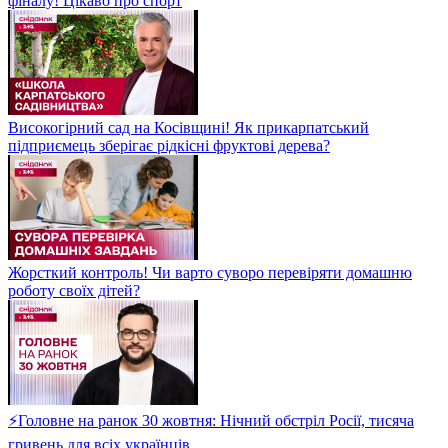
фіналу! Цікаво про спорт
Високогірний сад на Косівщині! Як прикарпатський
підприємець зберігає рідкісні фруктові дерева?
Жорсткий контроль! Чи варто суворо перевіряти домашню
роботу своїх дітей?
⚡Головне на ранок 30 жовтня: Нічний обстріл Росії, тисяча
гривень для всіх українців