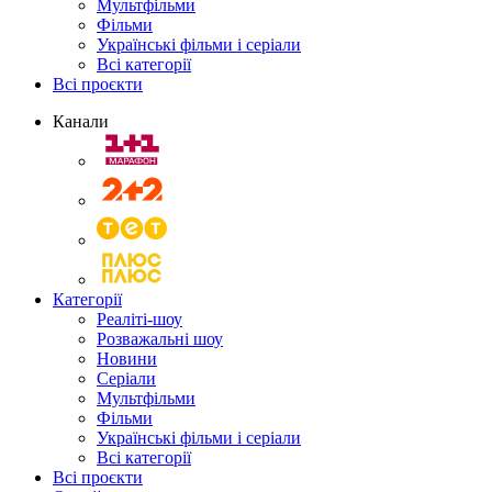
Мультфільми
Фільми
Українські фільми і серіали
Всі категорії
Всі проєкти
Канали
Категорії
Реаліті-шоу
Розважальні шоу
Новини
Серіали
Мультфільми
Фільми
Українські фільми і серіали
Всі категорії
Всі проєкти