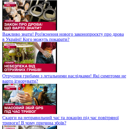
Важливо знати! Роз'яснення нового законопроєкту про дрова
в Україні! Кого можуть покарати?
Отруєння грибами з летальними наслідками! Які симптоми не
варто ігнорувати?
Скарги на неправильний час та локацію під час повітряної
тривоги! В чому причина збоїв?