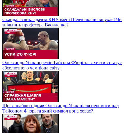
Скандал з викладачем КНУ імені Шевченка не вщухає! Чи
звільнять професора Василенка?
Олександр Усик переміг Тайсона Ф'юрі та захистив статус
абсолютного чемпіона світу
Що за шаблю підняв Олександр Усик після перемоги над
Тайсоном Ф'юрі та який символ вона ховає?