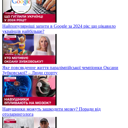
Найпопулярніші запити в Google за 2024 рік: що цікавило
українців найбільше?
Яке повсякденне життя паралімпійської чемпіонки Оксани
Зубковської? – Люди спорту
Навушники можуть зашкодити мозку? Поради від
отоларинголога