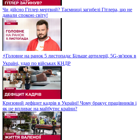
Чи дійсно Гітлер мертвий? Таємниці загибелі Гітлера, що не
давали спокою світу!
⚡Головне на ранок 5 листопада: Більше артилерії, 5G-зв'язок в
Україні, удар по військах КНДР
Кризовий дефіцит кадрів в Україні! Чому бракує працівників і
як це впливає на майбутнє країни?