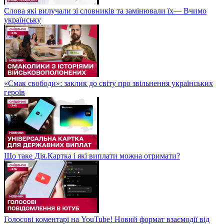
Слова які вилучали зі словників та замінювали їх— Вчимо
українську
«Смак свободи»: заклик до світу про звільнення українських
героїв
Що таке Дія.Картка і які виплати можна отримати?
Голосові коментарі на YouTube! Новий формат взаємодії від