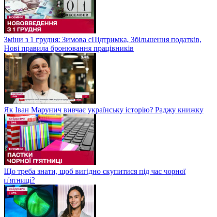
Зміни з 1 грудня: Зимова єПідтримка, Збільшення податків,
Нові правила бронювання працівників
Як Іван Марунич вивчає українську історію? Раджу книжку
Що треба знати, щоб вигідно скупитися під час чорної
п'ятниці?