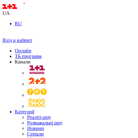
UA
RU
Вхід в кабінет
Онлайн
ТБ програма
Канали
Категорії
Реаліті-шоу
Розважальні шоу
Новини
Серіали