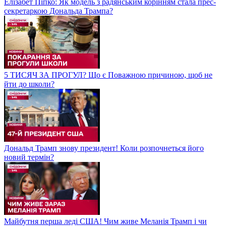
Елізабет Піпко: Як модель з радянським корінням стала прес-
секретаркою Дональда Трампа?
5 ТИСЯЧ ЗА ПРОГУЛ? Що є Поважною причиною, щоб не
йти до школи?
Дональд Трамп знову президент! Коли розпочнеться його
новий термін?
Майбутня перша леді США! Чим живе Меланія Трамп і чи