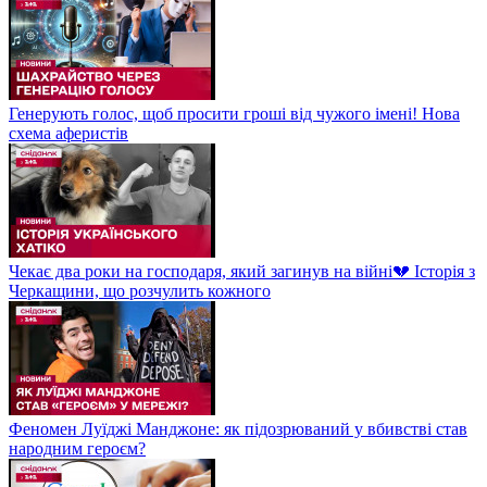
Генерують голос, щоб просити гроші від чужого імені! Нова
схема аферистів
Чекає два роки на господаря, який загинув на війні💔 Історія з
Черкащини, що розчулить кожного
Феномен Луїджі Манджоне: як підозрюваний у вбивстві став
народним героєм?