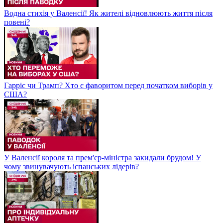
Водна стихія у Валенсії! Як жителі відновлюють життя після
повені?
Гарріс чи Трамп? Хто є фаворитом перед початком виборів у
США?
У Валенсії короля та прем'єр-міністра закидали брудом! У
чому звинувачують іспанських лідерів?