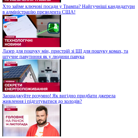
Хто займе ключові посади у Трампа? Найгучніші кандидатури
в адміністрацію президента США!
Лазер для пошуку мін, пристрій зі ШІ для пошуку комах, та
штучне павутиння як у людини павука
Заощаджуйте розумно! Як вигідно придбати джерела
живлення і підготуватися до холодів?