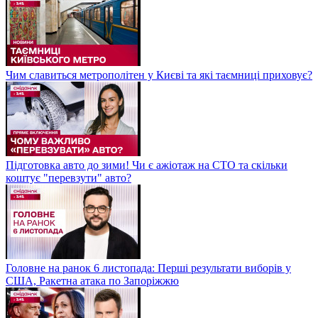
Чим славиться метрополітен у Києві та які таємниці приховує?
Підготовка авто до зими! Чи є ажіотаж на СТО та скільки
коштує "перевзути" авто?
Головне на ранок 6 листопада: Перші результати виборів у
США, Ракетна атака по Запоріжжю