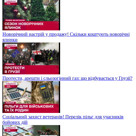
Новорічний настрій у продажу! Скільки коштують новорічні
ялинки
Протести, арешти і сльозогінний газ: що відбувається у Грузії?
Соціальний захист ветеранів! Перелік пільг для учасників
бойових дій