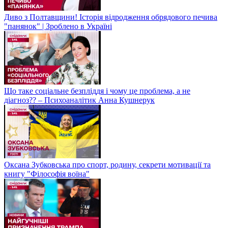
Диво з Полтавщини! Історія відродження обрядового печива
"панянок" | Зроблено в Україні
Що таке соціальне безпліддя і чому це проблема, а не
діагноз?? – Психоаналітик Анна Кушнерук
Оксана Зубковська про спорт, родину, секрети мотивації та
книгу "Філософія воїна"