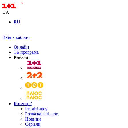
UA
RU
Вхід в кабінет
Онлайн
ТБ програма
Канали
Категорії
Реаліті-шоу
Розважальні шоу
Новини
Серіали