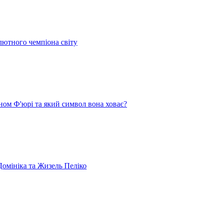
лютного чемпіона світу
ом Ф'юрі та який символ вона ховає?
омініка та Жизель Пеліко