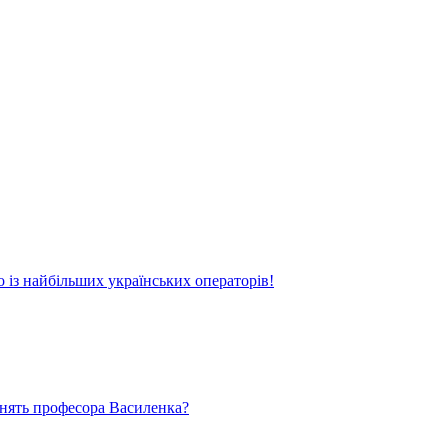
о із найбільших українських операторів!
ьнять професора Василенка?