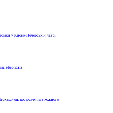
 зйомки у Києво-Печерській лаврі
ема аферистів
з Черкащини, що розчулить кожного