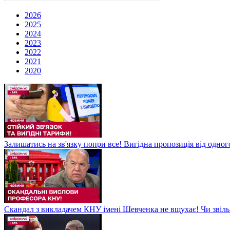
2026
2025
2024
2023
2022
2021
2020
Залишатись на зв'язку попри все! Вигідна пропозиція від одног
Скандал з викладачем КНУ імені Шевченка не вщухає! Чи звіл