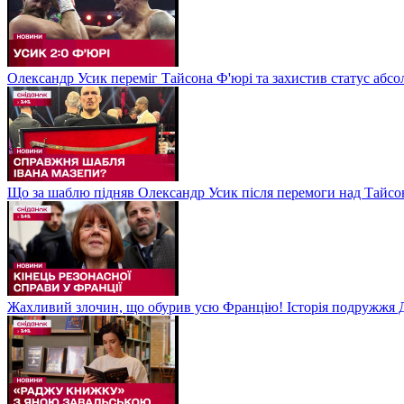
Олександр Усик переміг Тайсона Ф'юрі та захистив статус абсо
Що за шаблю підняв Олександр Усик після перемоги над Тайсон
Жахливий злочин, що обурив усю Францію! Історія подружжя Д