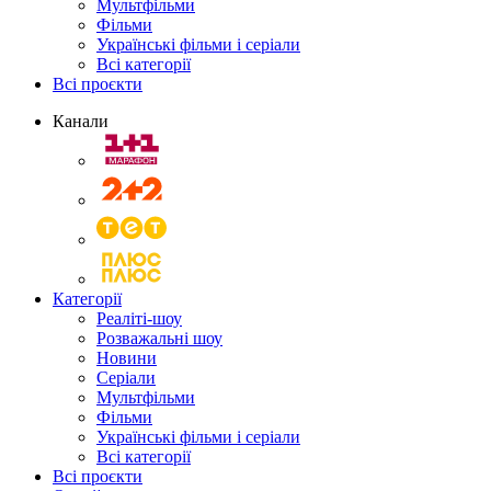
Мультфільми
Фільми
Українські фільми і серіали
Всі категорії
Всі проєкти
Канали
Категорії
Реаліті-шоу
Розважальні шоу
Новини
Серіали
Мультфільми
Фільми
Українські фільми і серіали
Всі категорії
Всі проєкти