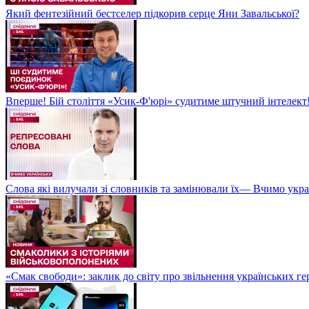
Який фентезійний бестселер підкорив серце Яни Завальської?
Вперше! Бій століття «Усик-Ф'юрі» судитиме штучний інтелект!
Слова які вилучали зі словників та замінювали їх— Вчимо укра
«Смак свободи»: заклик до світу про звільнення українських ге