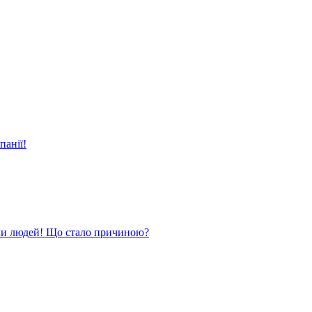
панії!
ли людей! Що стало причиною?