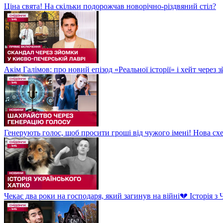
Ціна свята! На скільки подорожчав новорічно-різдвяний стіл?
Акім Галімов: про новий епізод «Реальної історії» і хейт через
Генерують голос, щоб просити гроші від чужого імені! Нова сх
Чекає два роки на господаря, який загинув на війні💔 Історія 