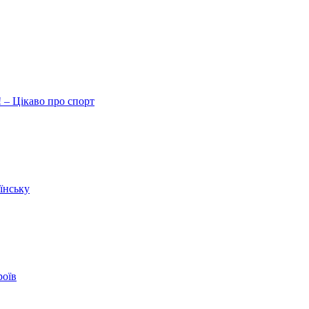
 – Цікаво про спорт
їнську
роїв