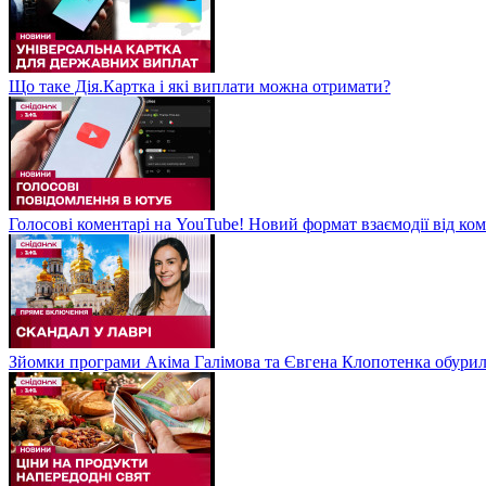
Що таке Дія.Картка і які виплати можна отримати?
Голосові коментарі на YouTube! Новий формат взаємодії від ком
Зйомки програми Акіма Галімова та Євгена Клопотенка обури