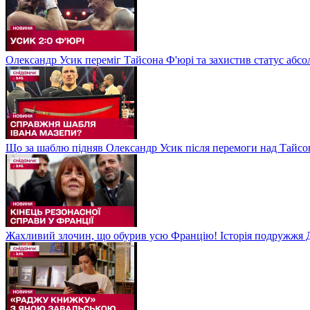
Олександр Усик переміг Тайсона Ф'юрі та захистив статус абсо
Що за шаблю підняв Олександр Усик після перемоги над Тайсон
Жахливий злочин, що обурив усю Францію! Історія подружжя Д