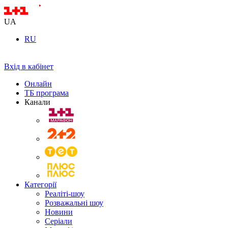
UA
RU
Вхід в кабінет
Онлайн
ТБ програма
Канали
Категорії
Реаліті-шоу
Розважальні шоу
Новини
Серіали