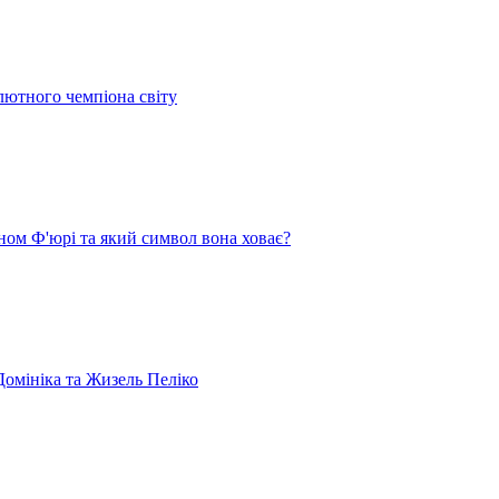
лютного чемпіона світу
ом Ф'юрі та який символ вона ховає?
омініка та Жизель Пеліко