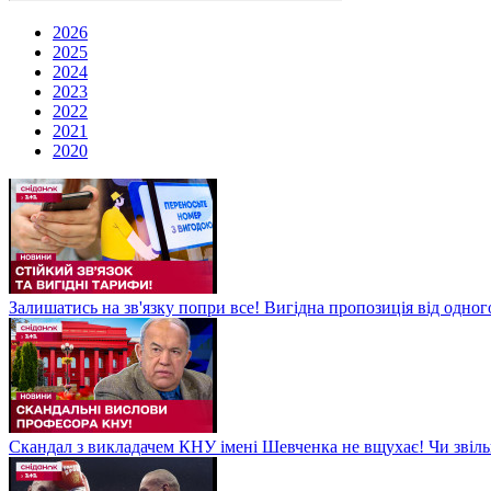
2026
2025
2024
2023
2022
2021
2020
Залишатись на зв'язку попри все! Вигідна пропозиція від одног
Скандал з викладачем КНУ імені Шевченка не вщухає! Чи звіл