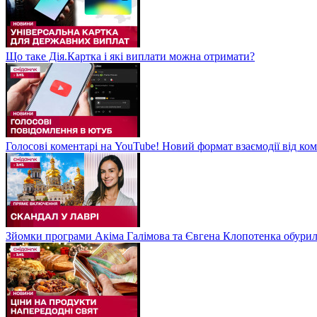
Що таке Дія.Картка і які виплати можна отримати?
Голосові коментарі на YouTube! Новий формат взаємодії від ком
Зйомки програми Акіма Галімова та Євгена Клопотенка обури