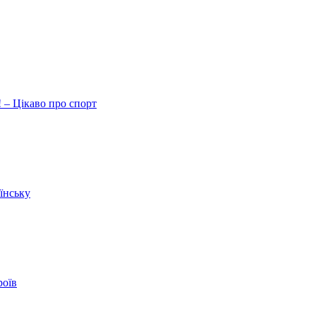
 – Цікаво про спорт
їнську
роїв