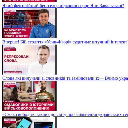
Який фентезійний бестселер підкорив серце Яни Завальської?
Вперше! Бій століття «Усик-Ф'юрі» судитиме штучний інтелект!
Слова які вилучали зі словників та замінювали їх— Вчимо укра
«Смак свободи»: заклик до світу про звільнення українських ге