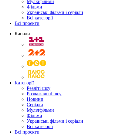
Мультфільми
Фільми
Українські фільми і серіали
Всі категорії
Всі проєкти
Канали
Категорії
Реаліті-шоу
Розважальні шоу
Новини
Серіали
Мультфільми
Фільми
Українські фільми і серіали
Всі категорії
Всі проєкти