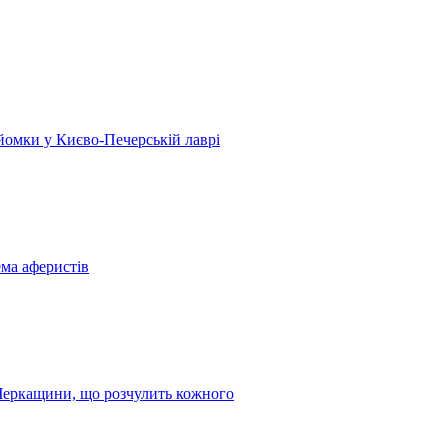
 зйомки у Києво-Печерській лаврі
ема аферистів
з Черкащини, що розчулить кожного