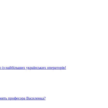
о із найбільших українських операторів!
ьнять професора Василенка?