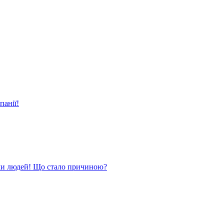
панії!
ли людей! Що стало причиною?