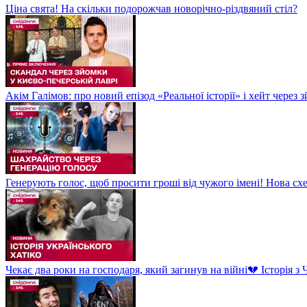
Ціна свята! На скільки подорожчав новорічно-різдвяний стіл?
Акім Галімов: про новий епізод «Реальної історії» і хейт через
Генерують голос, щоб просити гроші від чужого імені! Нова сх
Чекає два роки на господаря, який загинув на війні💔 Історія 