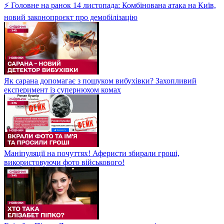
⚡ Головне на ранок 14 листопада: Комбінована атака на Київ,
новий законопроєкт про демобілізацію
Як сарана допомагає з пошуком вибухівки? Захопливий
експеримент із супернюхом комах
Маніпуляції на почуттях! Аферисти збирали гроші,
використовуючи фото військового!