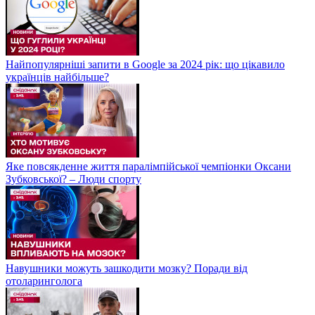
Найпопулярніші запити в Google за 2024 рік: що цікавило
українців найбільше?
Яке повсякденне життя паралімпійської чемпіонки Оксани
Зубковської? – Люди спорту
Навушники можуть зашкодити мозку? Поради від
отоларинголога