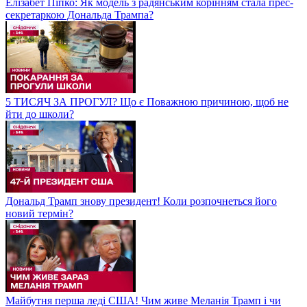
Елізабет Піпко: Як модель з радянським корінням стала прес-
секретаркою Дональда Трампа?
5 ТИСЯЧ ЗА ПРОГУЛ? Що є Поважною причиною, щоб не
йти до школи?
Дональд Трамп знову президент! Коли розпочнеться його
новий термін?
Майбутня перша леді США! Чим живе Меланія Трамп і чи