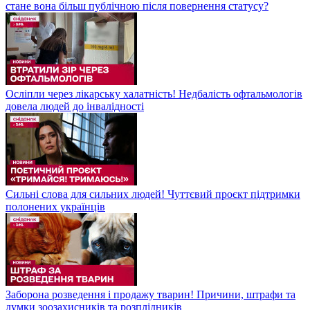
стане вона більш публічною після повернення статусу?
Осліпли через лікарську халатність! Недбалість офтальмологів
довела людей до інвалідності
Сильні слова для сильних людей! Чуттєвий проєкт підтримки
полонених українців
Заборона розведення і продажу тварин! Причини, штрафи та
думки зоозахисників та розплідників