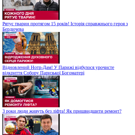
Рятує тварин протягом 15 років! Історія справжнього героя з
Бердичева
Відновлений Нотр-Дам! У Парижі відбулося урочисте
відкриття Собору Паризької Богоматері
3 роки люди живуть без ліфта! Як пришвидшити ремонт?