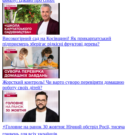
фіналу! Цікаво про спорт
Високогірний сад на Косівщині! Як прикарпатський
підприємець зберігає рідкісні фруктові дерева?
Жорсткий контроль! Чи варто суворо перевіряти домашню
роботу своїх дітей?
⚡Головне на ранок 30 жовтня: Нічний обстріл Росії, тисяча
гривень для всіх українців