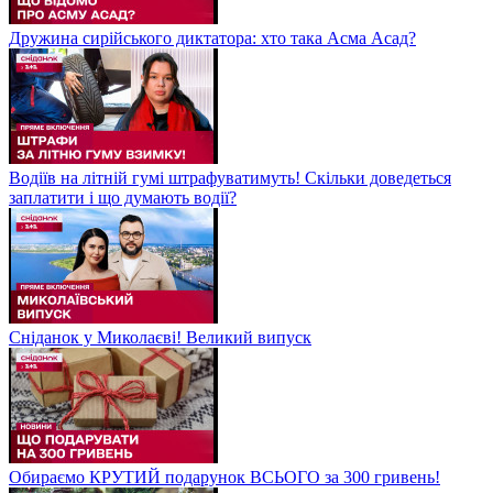
Дружина сирійського диктатора: хто така Асма Асад?
Водіїв на літній гумі штрафуватимуть! Скільки доведеться
заплатити і що думають водії?
Сніданок у Миколаєві! Великий випуск
Обираємо КРУТИЙ подарунок ВСЬОГО за 300 гривень!