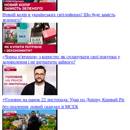
Новий колір в українських світлофорах! Що буде замість
зеленого?
«Чорна п'ятниця» з користю: як спланувати свої покупки у
задоволення і не витратити зайвого?
⚡Головне на ранок 22 листопада: Удар по Дніпру, Кривий Ріг
без опалення, новий скандал зі МСЕК