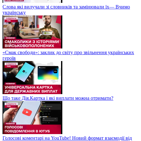
Слова які вилучали зі словників та замінювали їх— Вчимо
українську
«Смак свободи»: заклик до світу про звільнення українських
героїв
Що таке Дія.Картка і які виплати можна отримати?
Голосові коментарі на YouTube! Новий формат взаємодії від