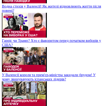
Водна стихія у Валенсії! Як жителі відновлюють життя після
повені?
Гарріс чи Трамп? Хто є фаворитом перед початком виборів у
США?
У Валенсії короля та прем'єр-міністра закидали брудом! У
чому звинувачують іспанських лідерів?