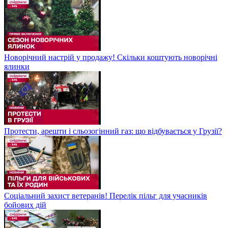
Новорічний настрій у продажу! Скільки коштують новорічні
ялинки
Протести, арешти і сльозогінний газ: що відбувається у Грузії?
Соціальний захист ветеранів! Перелік пільг для учасників
бойових дій