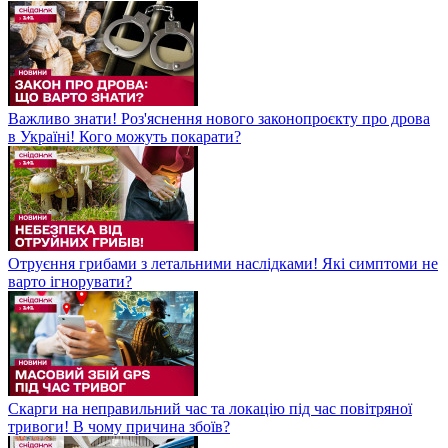
Важливо знати! Роз'яснення нового законопроєкту про дрова
в Україні! Кого можуть покарати?
Отруєння грибами з летальними наслідками! Які симптоми не
варто ігнорувати?
Скарги на неправильний час та локацію під час повітряної
тривоги! В чому причина збоїв?