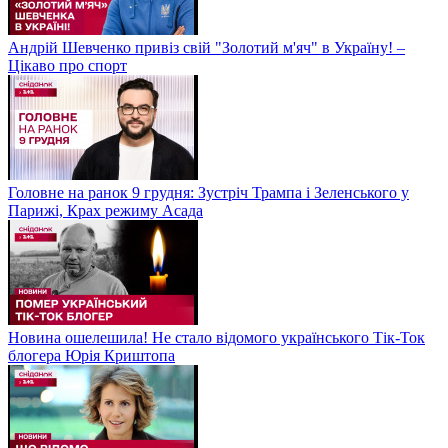
Андрій Шевченко привіз свій "Золотий м'яч" в Україну! –
Цікаво про спорт
Головне на ранок 9 грудня: Зустріч Трампа і Зеленського у
Парижі, Крах режиму Асада
Новина ошелешила! Не стало відомого українського Тік-Ток
блогера Юрія Криштопа