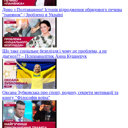
Диво з Полтавщини! Історія відродження обрядового печива
"панянок" | Зроблено в Україні
Що таке соціальне безпліддя і чому це проблема, а не
діагноз?? – Психоаналітик Анна Кушнерук
Оксана Зубковська про спорт, родину, секрети мотивації та
книгу "Філософія воїна"