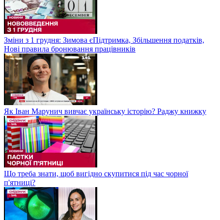
Зміни з 1 грудня: Зимова єПідтримка, Збільшення податків,
Нові правила бронювання працівників
Як Іван Марунич вивчає українську історію? Раджу книжку
Що треба знати, щоб вигідно скупитися під час чорної
п'ятниці?