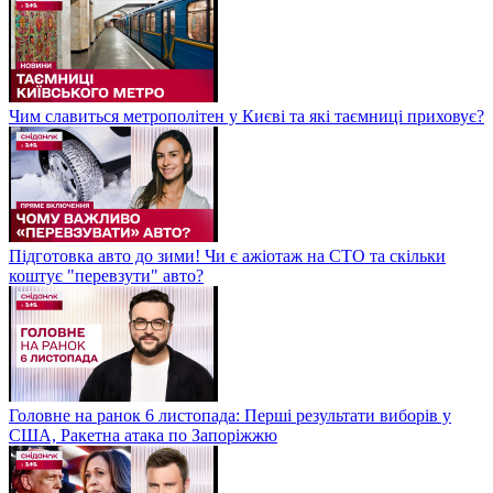
Чим славиться метрополітен у Києві та які таємниці приховує?
Підготовка авто до зими! Чи є ажіотаж на СТО та скільки
коштує "перевзути" авто?
Головне на ранок 6 листопада: Перші результати виборів у
США, Ракетна атака по Запоріжжю