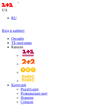
UA
RU
Вхід в кабінет
Онлайн
ТБ програма
Канали
Категорії
Реаліті-шоу
Розважальні шоу
Новини
Серіали