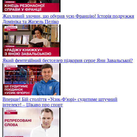
Жахливий злочин, що обурив усю Францію! Історія подружжя
Домініка та Жизель Пеліко
Який фентезійний бестселер підкорив серце Яни Завальської?
Вперше! Бій століття «Усик-Ф'юрі» судитиме штучний
інтелект! – Цікаво про спорт