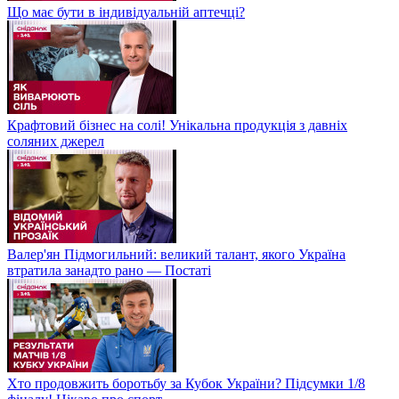
Що має бути в індивідуальній аптечці?
Крафтовий бізнес на солі! Унікальна продукція з давніх
соляних джерел
Валер'ян Підмогильний: великий талант, якого Україна
втратила занадто рано — Постаті
Хто продовжить боротьбу за Кубок України? Підсумки 1/8