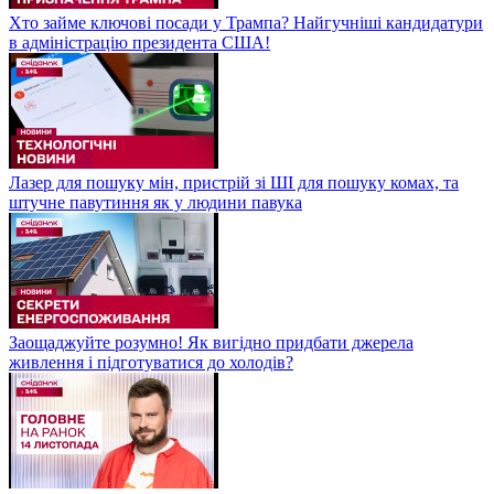
Хто займе ключові посади у Трампа? Найгучніші кандидатури
в адміністрацію президента США!
Лазер для пошуку мін, пристрій зі ШІ для пошуку комах, та
штучне павутиння як у людини павука
Заощаджуйте розумно! Як вигідно придбати джерела
живлення і підготуватися до холодів?