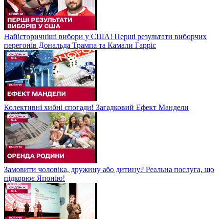
Найісторичніші вибори у США! Перші результати виборчих
перегонів Дональда Трампа та Камали Гарріс
Колективні хибні спогади! Загадковий Ефект Мандели
Замовити чоловіка, дружину або дитину? Реальна послуга, що
підкорює Японію!