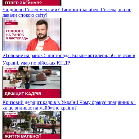
Чи дійсно Гітлер мертвий? Таємниці загибелі Гітлера, що не
давали спокою світу!
⚡Головне на ранок 5 листопада: Більше артилерії, 5G-зв'язок в
Україні, удар по військах КНДР
Кризовий дефіцит кадрів в Україні! Чому бракує працівників і
як це впливає на майбутнє країни?