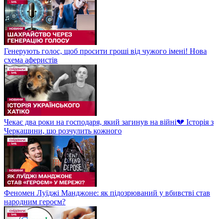
Генерують голос, щоб просити гроші від чужого імені! Нова
схема аферистів
Чекає два роки на господаря, який загинув на війні💔 Історія з
Черкащини, що розчулить кожного
Феномен Луїджі Манджоне: як підозрюваний у вбивстві став
народним героєм?