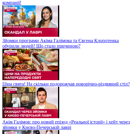
компанії!
Зйомки програми Акіма Галімова та Євгена Клопотенка
обурили людей! Що стало причиною?
Ціна свята! На скільки подорожчав новорічно-різдвяний стіл?
Акім Галімов: про новий епізод «Реальної історії» і хейт через
зйомки у Києво-Печерській лаврі