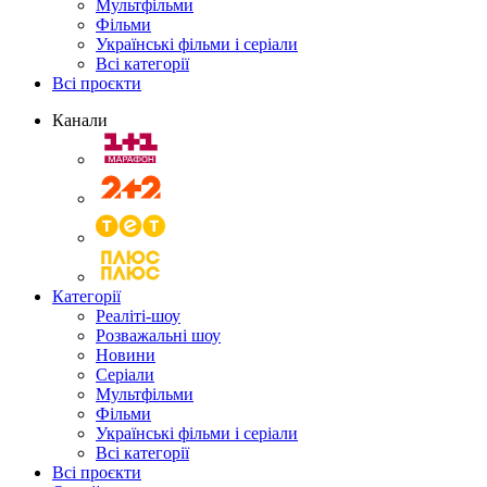
Мультфільми
Фільми
Українські фільми і серіали
Всі категорії
Всі проєкти
Канали
Категорії
Реаліті-шоу
Розважальні шоу
Новини
Серіали
Мультфільми
Фільми
Українські фільми і серіали
Всі категорії
Всі проєкти