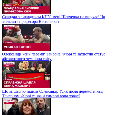
Скандал з викладачем КНУ імені Шевченка не вщухає! Чи
звільнять професора Василенка?
Олександр Усик переміг Тайсона Ф'юрі та захистив статус
абсолютного чемпіона світу
Що за шаблю підняв Олександр Усик після перемоги над
Тайсоном Ф'юрі та який символ вона ховає?