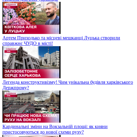
Артем Приходько та місцеві мешканці Луцька створили
справжнє ЧУДО в місті!
Легенда конструктивізму! Чим унікальна будівля харківського
Держпрому?
Кардинальні зміни на Вокзальній площі: як кияни
пристосовуються до нової схеми руху?