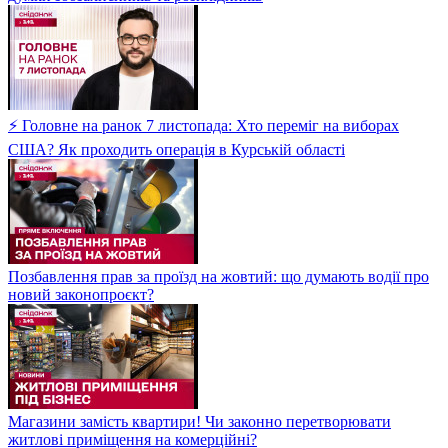
⚡ Головне на ранок 7 листопада: Хто переміг на виборах
США? Як проходить операція в Курській області
Позбавлення прав за проїзд на жовтий: що думають водії про
новий законопроєкт?
Магазини замість квартири! Чи законно перетворювати
житлові приміщення на комерційні?