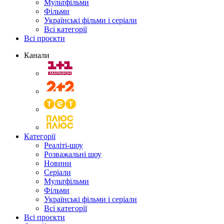
Мультфільми
Фільми
Українські фільми і серіали
Всі категорії
Всі проєкти
Канали
Категорії
Реаліті-шоу
Розважальні шоу
Новини
Серіали
Мультфільми
Фільми
Українські фільми і серіали
Всі категорії
Всі проєкти