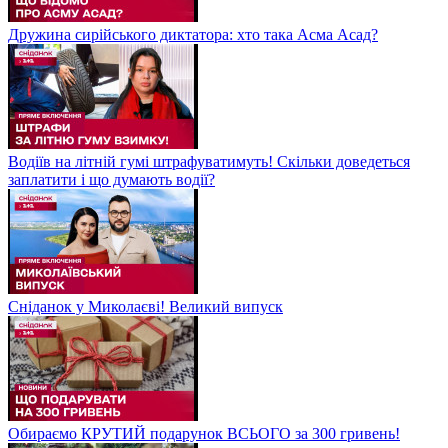
Дружина сирійського диктатора: хто така Асма Асад?
Водіїв на літній гумі штрафуватимуть! Скільки доведеться
заплатити і що думають водії?
Сніданок у Миколаєві! Великий випуск
Обираємо КРУТИЙ подарунок ВСЬОГО за 300 гривень!