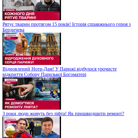
Рятує тварин протягом 15 років! Історія справжнього героя з
Бердичева
Відновлений Нотр-Дам! У Парижі відбулося урочисте
відкриття Собору Паризької Богоматері
3 роки люди живуть без ліфта! Як пришвидшити ремонт?