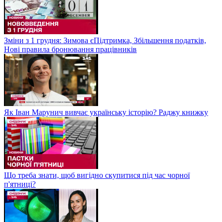
Зміни з 1 грудня: Зимова єПідтримка, Збільшення податків,
Нові правила бронювання працівників
Як Іван Марунич вивчає українську історію? Раджу книжку
Що треба знати, щоб вигідно скупитися під час чорної
п'ятниці?