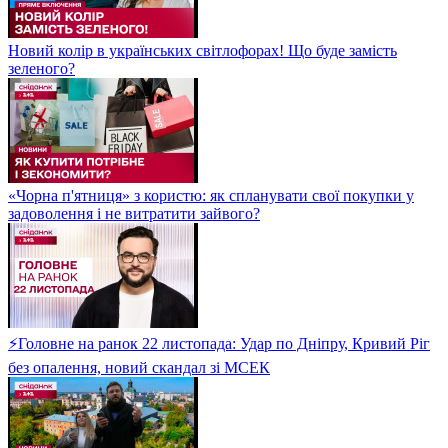
Новий колір в українських світлофорах! Що буде замість
зеленого?
«Чорна п'ятниця» з користю: як спланувати свої покупки у
задоволення і не витратити зайвого?
⚡Головне на ранок 22 листопада: Удар по Дніпру, Кривий Ріг
без опалення, новий скандал зі МСЕК