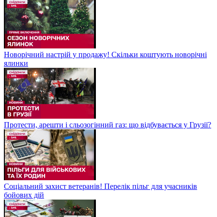
Новорічний настрій у продажу! Скільки коштують новорічні
ялинки
Протести, арешти і сльозогінний газ: що відбувається у Грузії?
Соціальний захист ветеранів! Перелік пільг для учасників
бойових дій