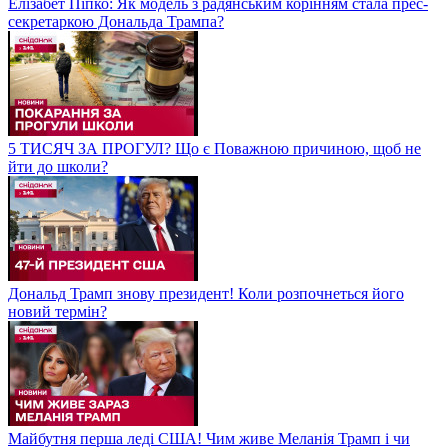
Елізабет Піпко: Як модель з радянським корінням стала прес-
секретаркою Дональда Трампа?
5 ТИСЯЧ ЗА ПРОГУЛ? Що є Поважною причиною, щоб не
йти до школи?
Дональд Трамп знову президент! Коли розпочнеться його
новий термін?
Майбутня перша леді США! Чим живе Меланія Трамп і чи