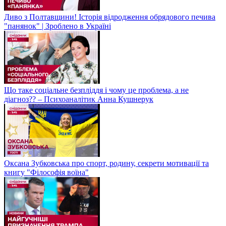
Диво з Полтавщини! Історія відродження обрядового печива
"панянок" | Зроблено в Україні
Що таке соціальне безпліддя і чому це проблема, а не
діагноз?? – Психоаналітик Анна Кушнерук
Оксана Зубковська про спорт, родину, секрети мотивації та
книгу "Філософія воїна"