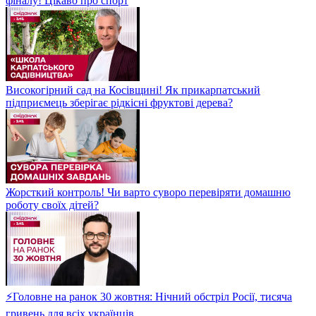
фіналу! Цікаво про спорт
Високогірний сад на Косівщині! Як прикарпатський
підприємець зберігає рідкісні фруктові дерева?
Жорсткий контроль! Чи варто суворо перевіряти домашню
роботу своїх дітей?
⚡Головне на ранок 30 жовтня: Нічний обстріл Росії, тисяча
гривень для всіх українців