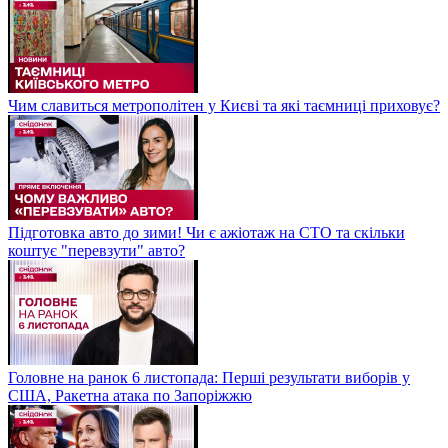
Чим славиться метрополітен у Києві та які таємниці приховує?
Підготовка авто до зими! Чи є ажіотаж на СТО та скільки
коштує "перевзути" авто?
Головне на ранок 6 листопада: Перші результати виборів у
США, Ракетна атака по Запоріжжю