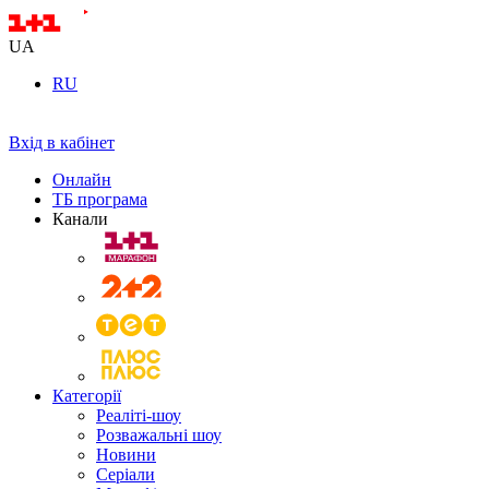
UA
RU
Вхід в кабінет
Онлайн
ТБ програма
Канали
Категорії
Реаліті-шоу
Розважальні шоу
Новини
Серіали