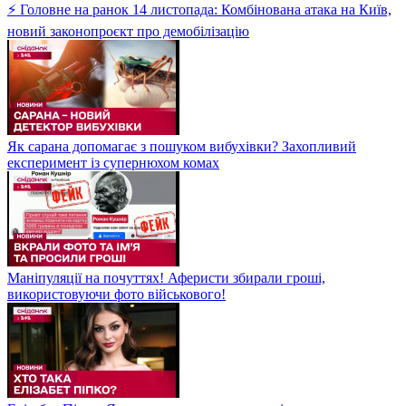
⚡ Головне на ранок 14 листопада: Комбінована атака на Київ,
новий законопроєкт про демобілізацію
Як сарана допомагає з пошуком вибухівки? Захопливий
експеримент із супернюхом комах
Маніпуляції на почуттях! Аферисти збирали гроші,
використовуючи фото військового!