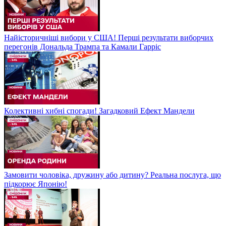
Найісторичніші вибори у США! Перші результати виборчих
перегонів Дональда Трампа та Камали Гарріс
Колективні хибні спогади! Загадковий Ефект Мандели
Замовити чоловіка, дружину або дитину? Реальна послуга, що
підкорює Японію!