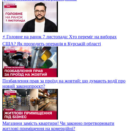
⚡ Головне на ранок 7 листопада: Хто переміг на виборах
США? Як проходить операція в Курській області
Позбавлення прав за проїзд на жовтий: що думають водії про
новий законопроєкт?
Магазини замість квартири! Чи законно перетворювати
житлові приміщення на комерційні?