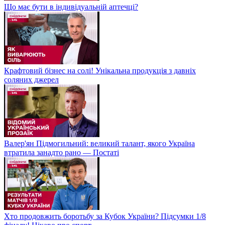
Що має бути в індивідуальній аптечці?
Крафтовий бізнес на солі! Унікальна продукція з давніх
соляних джерел
Валер'ян Підмогильний: великий талант, якого Україна
втратила занадто рано — Постаті
Хто продовжить боротьбу за Кубок України? Підсумки 1/8