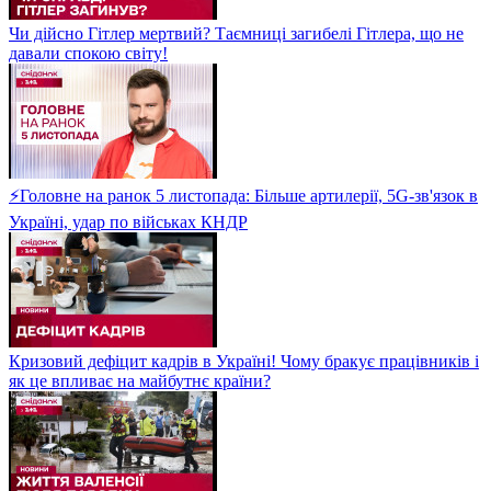
Чи дійсно Гітлер мертвий? Таємниці загибелі Гітлера, що не
давали спокою світу!
⚡Головне на ранок 5 листопада: Більше артилерії, 5G-зв'язок в
Україні, удар по військах КНДР
Кризовий дефіцит кадрів в Україні! Чому бракує працівників і
як це впливає на майбутнє країни?