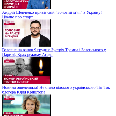
Андрій Шевченко привіз свій "Золотий м'яч" в Україну! –
Цікаво про спорт
Головне на ранок 9 грудня: Зустріч Трампа і Зеленського у
Парижі, Крах режиму Асада
Новина ошелешила! Не стало відомого українського Тік-Ток
блогера Юрія Криштопа