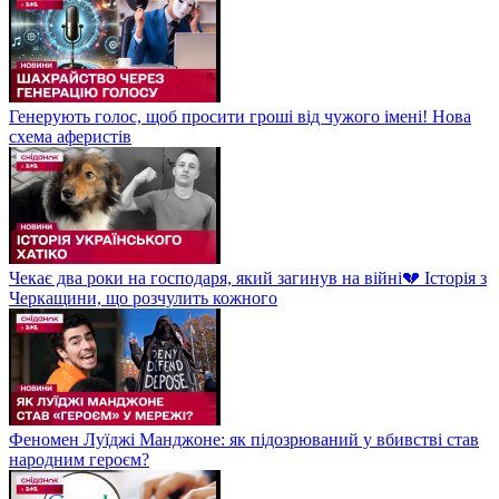
Генерують голос, щоб просити гроші від чужого імені! Нова
схема аферистів
Чекає два роки на господаря, який загинув на війні💔 Історія з
Черкащини, що розчулить кожного
Феномен Луїджі Манджоне: як підозрюваний у вбивстві став
народним героєм?