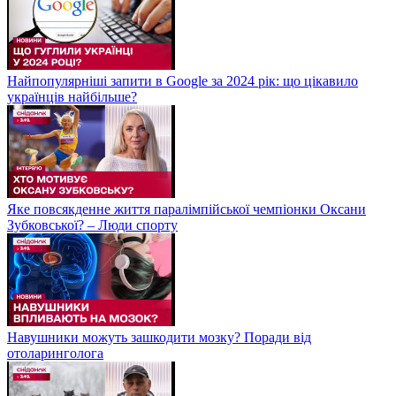
Найпопулярніші запити в Google за 2024 рік: що цікавило
українців найбільше?
Яке повсякденне життя паралімпійської чемпіонки Оксани
Зубковської? – Люди спорту
Навушники можуть зашкодити мозку? Поради від
отоларинголога