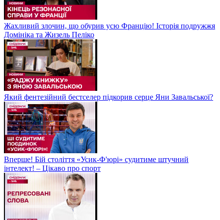
Жахливий злочин, що обурив усю Францію! Історія подружжя
Домініка та Жизель Пеліко
Який фентезійний бестселер підкорив серце Яни Завальської?
Вперше! Бій століття «Усик-Ф'юрі» судитиме штучний
інтелект! – Цікаво про спорт