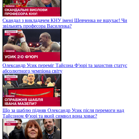
Скандал з викладачем КНУ імені Шевченка не вщухає! Чи
звільнять професора Василенка?
Олександр Усик переміг Тайсона Ф'юрі та захистив статус
абсолютного чемпіона світу
Що за шаблю підняв Олександр Усик після перемоги над
Тайсоном Ф'юрі та який символ вона ховає?