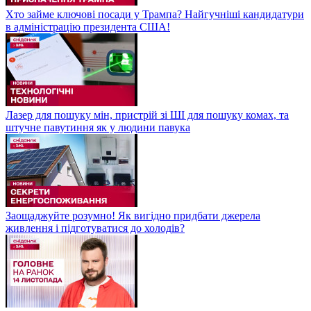
Хто займе ключові посади у Трампа? Найгучніші кандидатури
в адміністрацію президента США!
Лазер для пошуку мін, пристрій зі ШІ для пошуку комах, та
штучне павутиння як у людини павука
Заощаджуйте розумно! Як вигідно придбати джерела
живлення і підготуватися до холодів?