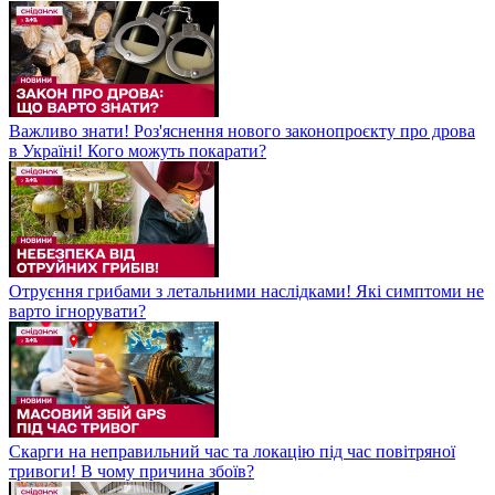
Важливо знати! Роз'яснення нового законопроєкту про дрова
в Україні! Кого можуть покарати?
Отруєння грибами з летальними наслідками! Які симптоми не
варто ігнорувати?
Скарги на неправильний час та локацію під час повітряної
тривоги! В чому причина збоїв?