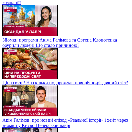
компанії!
Зйомки програми Акіма Галімова та Євгена Клопотенка
обурили людей! Що стало причиною?
Ціна свята! На скільки подорожчав новорічно-різдвяний стіл?
Акім Галімов: про новий епізод «Реальної історії» і хейт через
зйомки у Києво-Печерській лаврі