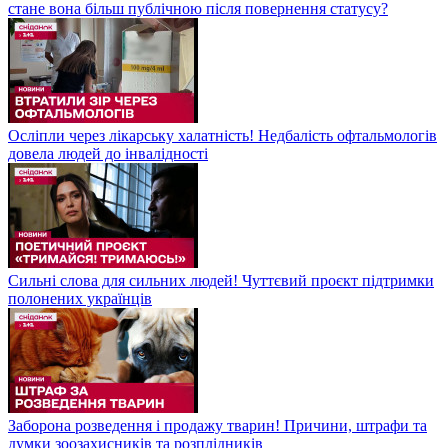
стане вона більш публічною після повернення статусу?
Осліпли через лікарську халатність! Недбалість офтальмологів
довела людей до інвалідності
Сильні слова для сильних людей! Чуттєвий проєкт підтримки
полонених українців
Заборона розведення і продажу тварин! Причини, штрафи та
думки зоозахисників та розплідників