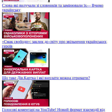
Слова які вилучали зі словників та замінювали їх— Вчимо
українську
«Смак свободи»: заклик до світу про звільнення українських
героїв
Що таке Дія.Картка і які виплати можна отримати?
Голосові коментарі на YouTube! Новий формат взаємодії від