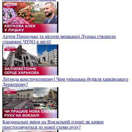
Артем Приходько та місцеві мешканці Луцька створили
справжнє ЧУДО в місті!
Легенда конструктивізму! Чим унікальна будівля харківського
Держпрому?
Кардинальні зміни на Вокзальній площі: як кияни
пристосовуються до нової схеми руху?