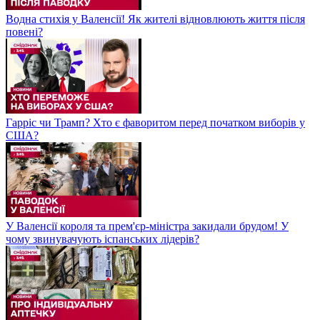
Водна стихія у Валенсії! Як жителі відновлюють життя після
повені?
Гарріс чи Трамп? Хто є фаворитом перед початком виборів у
США?
У Валенсії короля та прем'єр-міністра закидали брудом! У
чому звинувачують іспанських лідерів?