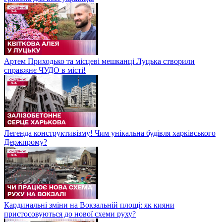
Артем Приходько та місцеві мешканці Луцька створили
справжнє ЧУДО в місті!
Легенда конструктивізму! Чим унікальна будівля харківського
Держпрому?
Кардинальні зміни на Вокзальній площі: як кияни
пристосовуються до нової схеми руху?