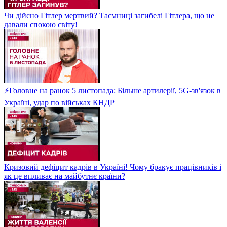
Чи дійсно Гітлер мертвий? Таємниці загибелі Гітлера, що не
давали спокою світу!
⚡Головне на ранок 5 листопада: Більше артилерії, 5G-зв'язок в
Україні, удар по військах КНДР
Кризовий дефіцит кадрів в Україні! Чому бракує працівників і
як це впливає на майбутнє країни?