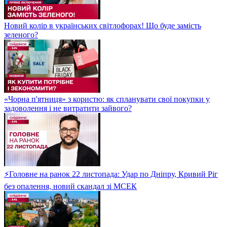
Новий колір в українських світлофорах! Що буде замість
зеленого?
«Чорна п'ятниця» з користю: як спланувати свої покупки у
задоволення і не витратити зайвого?
⚡Головне на ранок 22 листопада: Удар по Дніпру, Кривий Ріг
без опалення, новий скандал зі МСЕК