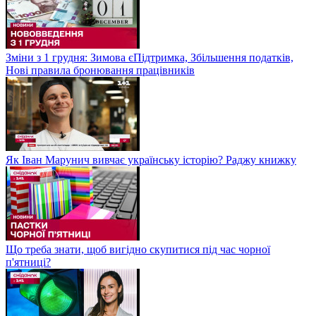
Зміни з 1 грудня: Зимова єПідтримка, Збільшення податків,
Нові правила бронювання працівників
Як Іван Марунич вивчає українську історію? Раджу книжку
Що треба знати, щоб вигідно скупитися під час чорної
п'ятниці?