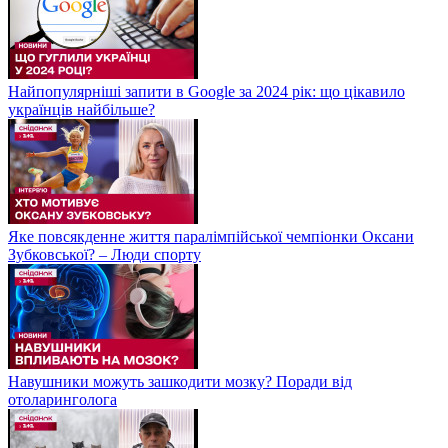
Найпопулярніші запити в Google за 2024 рік: що цікавило
українців найбільше?
Яке повсякденне життя паралімпійської чемпіонки Оксани
Зубковської? – Люди спорту
Навушники можуть зашкодити мозку? Поради від
отоларинголога