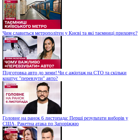
Чим славиться метрополітен у Києві та які таємниці приховує?
Підготовка авто до зими! Чи є ажіотаж на СТО та скільки
коштує "перевзути" авто?
Головне на ранок 6 листопада: Перші результати виборів у
США, Ракетна атака по Запоріжжю