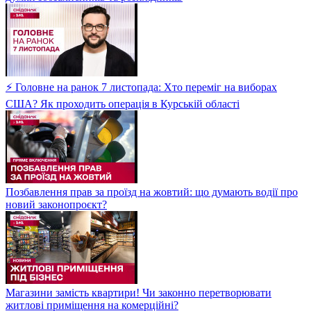
⚡ Головне на ранок 7 листопада: Хто переміг на виборах
США? Як проходить операція в Курській області
Позбавлення прав за проїзд на жовтий: що думають водії про
новий законопроєкт?
Магазини замість квартири! Чи законно перетворювати
житлові приміщення на комерційні?