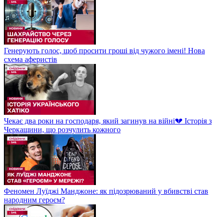
Генерують голос, щоб просити гроші від чужого імені! Нова
схема аферистів
Чекає два роки на господаря, який загинув на війні💔 Історія з
Черкащини, що розчулить кожного
Феномен Луїджі Манджоне: як підозрюваний у вбивстві став
народним героєм?