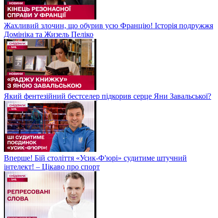
Жахливий злочин, що обурив усю Францію! Історія подружжя
Домініка та Жизель Пеліко
Який фентезійний бестселер підкорив серце Яни Завальської?
Вперше! Бій століття «Усик-Ф'юрі» судитиме штучний
інтелект! – Цікаво про спорт