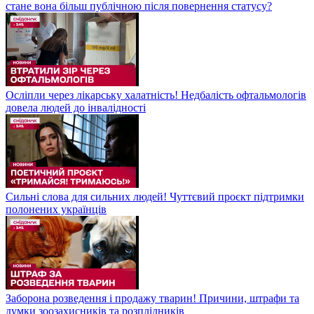
стане вона більш публічною після повернення статусу?
Осліпли через лікарську халатність! Недбалість офтальмологів
довела людей до інвалідності
Сильні слова для сильних людей! Чуттєвий проєкт підтримки
полонених українців
Заборона розведення і продажу тварин! Причини, штрафи та
думки зоозахисників та розплідників