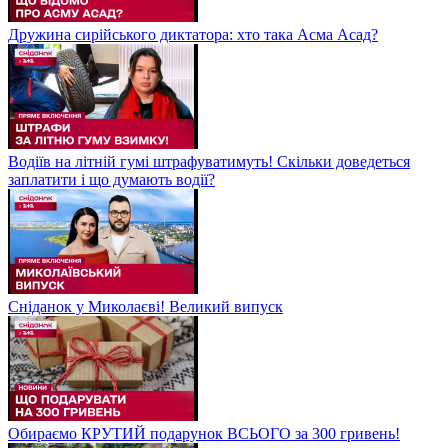
Дружина сирійського диктатора: хто така Асма Асад?
Водіїв на літній гумі штрафуватимуть! Скільки доведеться
заплатити і що думають водії?
Сніданок у Миколаєві! Великий випуск
Обираємо КРУТИЙ подарунок ВСЬОГО за 300 гривень!