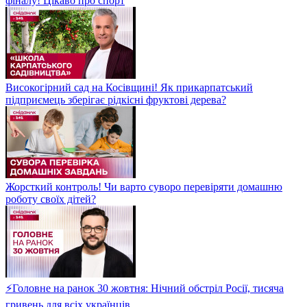
фіналу! Цікаво про спорт
Високогірний сад на Косівщині! Як прикарпатський
підприємець зберігає рідкісні фруктові дерева?
Жорсткий контроль! Чи варто суворо перевіряти домашню
роботу своїх дітей?
⚡Головне на ранок 30 жовтня: Нічний обстріл Росії, тисяча
гривень для всіх українців