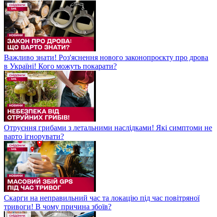
Важливо знати! Роз'яснення нового законопроєкту про дрова
в Україні! Кого можуть покарати?
Отруєння грибами з летальними наслідками! Які симптоми не
варто ігнорувати?
Скарги на неправильний час та локацію під час повітряної
тривоги! В чому причина збоїв?