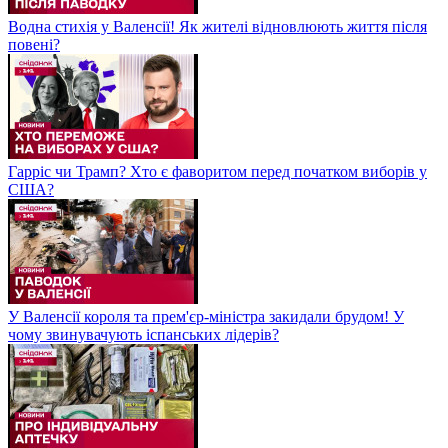
Водна стихія у Валенсії! Як жителі відновлюють життя після
повені?
Гарріс чи Трамп? Хто є фаворитом перед початком виборів у
США?
У Валенсії короля та прем'єр-міністра закидали брудом! У
чому звинувачують іспанських лідерів?