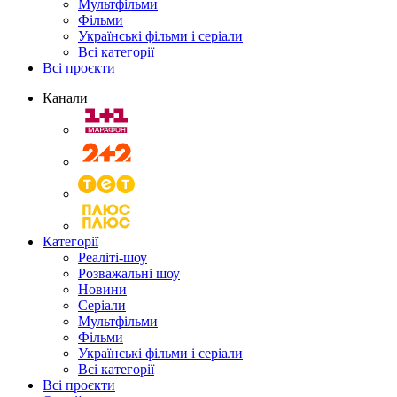
Мультфільми
Фільми
Українські фільми і серіали
Всі категорії
Всі проєкти
Канали
Категорії
Реаліті-шоу
Розважальні шоу
Новини
Серіали
Мультфільми
Фільми
Українські фільми і серіали
Всі категорії
Всі проєкти