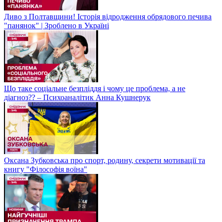
Диво з Полтавщини! Історія відродження обрядового печива
"панянок" | Зроблено в Україні
Що таке соціальне безпліддя і чому це проблема, а не
діагноз?? – Психоаналітик Анна Кушнерук
Оксана Зубковська про спорт, родину, секрети мотивації та
книгу "Філософія воїна"