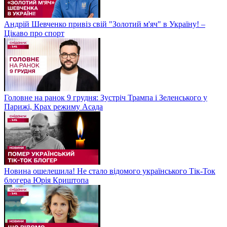
Андрій Шевченко привіз свій "Золотий м'яч" в Україну! –
Цікаво про спорт
Головне на ранок 9 грудня: Зустріч Трампа і Зеленського у
Парижі, Крах режиму Асада
Новина ошелешила! Не стало відомого українського Тік-Ток
блогера Юрія Криштопа