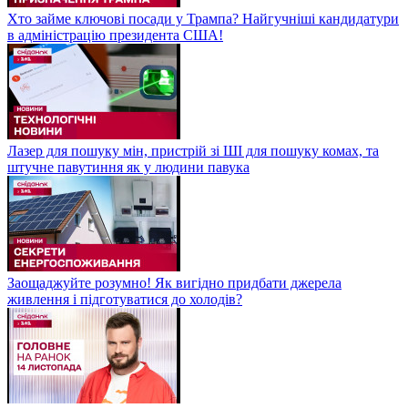
Хто займе ключові посади у Трампа? Найгучніші кандидатури
в адміністрацію президента США!
Лазер для пошуку мін, пристрій зі ШІ для пошуку комах, та
штучне павутиння як у людини павука
Заощаджуйте розумно! Як вигідно придбати джерела
живлення і підготуватися до холодів?