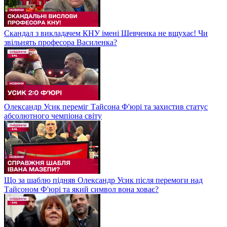
Скандал з викладачем КНУ імені Шевченка не вщухає! Чи
звільнять професора Василенка?
Олександр Усик переміг Тайсона Ф'юрі та захистив статус
абсолютного чемпіона світу
Що за шаблю підняв Олександр Усик після перемоги над
Тайсоном Ф'юрі та який символ вона ховає?