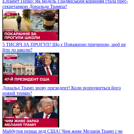
Елізабет Піпко: Як модель з радянським корінням стала прес-
секретаркою Дональда Трампа?
5 ТИСЯЧ ЗА ПРОГУЛ? Що є Поважною причиною, щоб не
йти до школи?
Дональд Трамп знову президент! Коли розпочнеться його
новий термін?
Майбутня перша леді США! Чим живе Меланія Трамп і чи