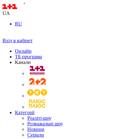
UA
RU
Вхід в кабінет
Онлайн
ТБ програма
Канали
Категорії
Реаліті-шоу
Розважальні шоу
Новини
Серіали