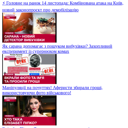
⚡ Головне на ранок 14 листопада: Комбінована атака на Київ,
новий законопроєкт про демобілізацію
Як сарана допомагає з пошуком вибухівки? Захопливий
експеримент із супернюхом комах
Маніпуляції на почуттях! Аферисти збирали гроші,
використовуючи фото військового!