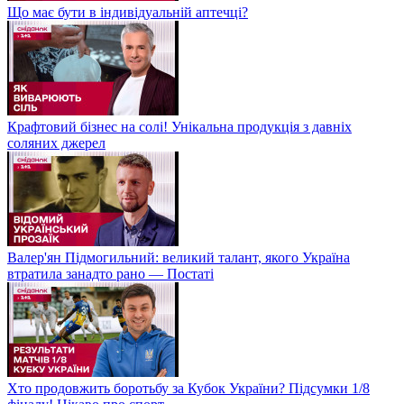
Що має бути в індивідуальній аптечці?
Крафтовий бізнес на солі! Унікальна продукція з давніх
соляних джерел
Валер'ян Підмогильний: великий талант, якого Україна
втратила занадто рано — Постаті
Хто продовжить боротьбу за Кубок України? Підсумки 1/8