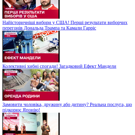
Найісторичніші вибори у США! Перші результати виборчих
перегонів Дональда Трампа та Камали Гарріс
Колективні хибні спогади! Загадковий Ефект Мандели
Замовити чоловіка, дружину або дитину? Реальна послуга, що
підкорює Японію!