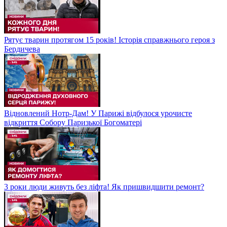
Рятує тварин протягом 15 років! Історія справжнього героя з
Бердичева
Відновлений Нотр-Дам! У Парижі відбулося урочисте
відкриття Собору Паризької Богоматері
3 роки люди живуть без ліфта! Як пришвидшити ремонт?