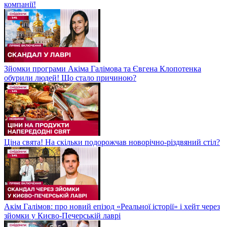
компанії!
Зйомки програми Акіма Галімова та Євгена Клопотенка
обурили людей! Що стало причиною?
Ціна свята! На скільки подорожчав новорічно-різдвяний стіл?
Акім Галімов: про новий епізод «Реальної історії» і хейт через
зйомки у Києво-Печерській лаврі