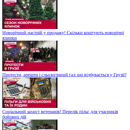
Новорічний настрій у продажу! Скільки коштують новорічні
ялинки
Протести, арешти і сльозогінний газ: що відбувається у Грузії?
Соціальний захист ветеранів! Перелік пільг для учасників
бойових дій