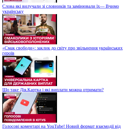
Слова які вилучали зі словників та замінювали їх— Вчимо
українську
«Смак свободи»: заклик до світу про звільнення українських
героїв
Що таке Дія.Картка і які виплати можна отримати?
Голосові коментарі на YouTube! Новий формат взаємодії від