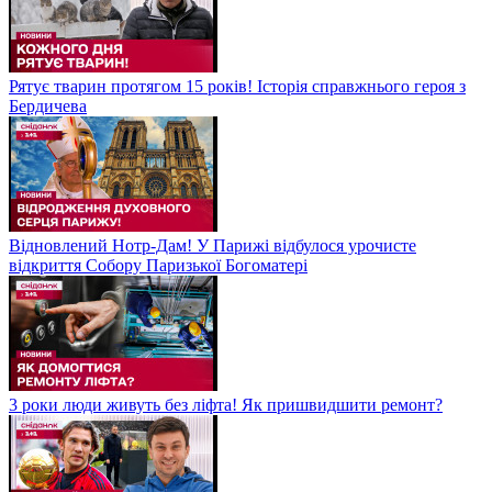
Рятує тварин протягом 15 років! Історія справжнього героя з
Бердичева
Відновлений Нотр-Дам! У Парижі відбулося урочисте
відкриття Собору Паризької Богоматері
3 роки люди живуть без ліфта! Як пришвидшити ремонт?