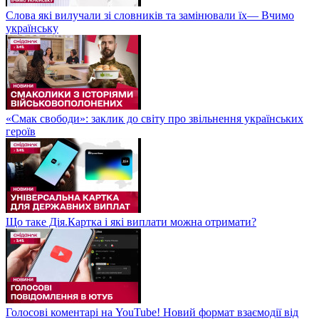
Слова які вилучали зі словників та замінювали їх— Вчимо
українську
«Смак свободи»: заклик до світу про звільнення українських
героїв
Що таке Дія.Картка і які виплати можна отримати?
Голосові коментарі на YouTube! Новий формат взаємодії від