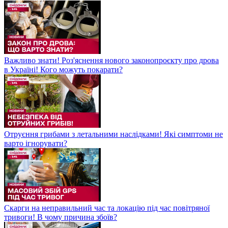
Важливо знати! Роз'яснення нового законопроєкту про дрова
в Україні! Кого можуть покарати?
Отруєння грибами з летальними наслідками! Які симптоми не
варто ігнорувати?
Скарги на неправильний час та локацію під час повітряної
тривоги! В чому причина збоїв?