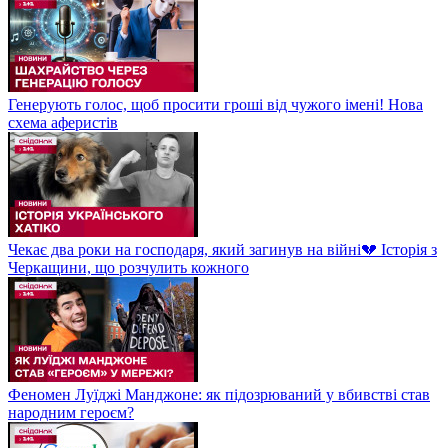
Генерують голос, щоб просити гроші від чужого імені! Нова
схема аферистів
Чекає два роки на господаря, який загинув на війні💔 Історія з
Черкащини, що розчулить кожного
Феномен Луїджі Манджоне: як підозрюваний у вбивстві став
народним героєм?