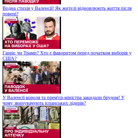
Водна стихія у Валенсії! Як жителі відновлюють життя після
повені?
Гарріс чи Трамп? Хто є фаворитом перед початком виборів у
США?
У Валенсії короля та прем'єр-міністра закидали брудом! У
чому звинувачують іспанських лідерів?