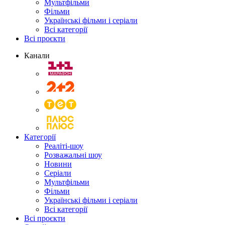
Мультфільми
Фільми
Українські фільми і серіали
Всі категорії
Всі проєкти
Канали
Категорії
Реаліті-шоу
Розважальні шоу
Новини
Серіали
Мультфільми
Фільми
Українські фільми і серіали
Всі категорії
Всі проєкти