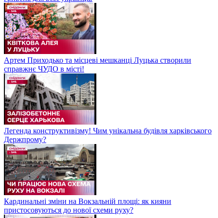
Артем Приходько та місцеві мешканці Луцька створили
справжнє ЧУДО в місті!
Легенда конструктивізму! Чим унікальна будівля харківського
Держпрому?
Кардинальні зміни на Вокзальній площі: як кияни
пристосовуються до нової схеми руху?