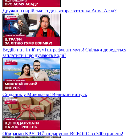
Дружина сирійського диктатора: хто така Асма Асад?
Водіїв на літній гумі штрафуватимуть! Скільки доведеться
заплатити і що думають водії?
Сніданок у Миколаєві! Великий випуск
Обираємо КРУТИЙ подарунок ВСЬОГО за 300 гривень!