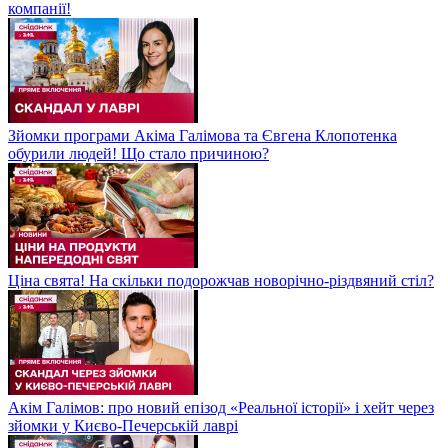
компанії!
Зйомки програми Акіма Галімова та Євгена Клопотенка
обурили людей! Що стало причиною?
Ціна свята! На скільки подорожчав новорічно-різдвяний стіл?
Акім Галімов: про новий епізод «Реальної історії» і хейт через
зйомки у Києво-Печерській лаврі