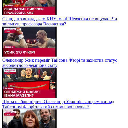
Скандал з викладачем КНУ імені Шевченка не вщухає! Чи
звільнять професора Василенка?
Олександр Усик переміг Тайсона Ф'юрі та захистив статус
абсолютного чемпіона світу
Що за шаблю підняв Олександр Усик після перемоги над
Тайсоном Ф'юрі та який символ вона ховає?