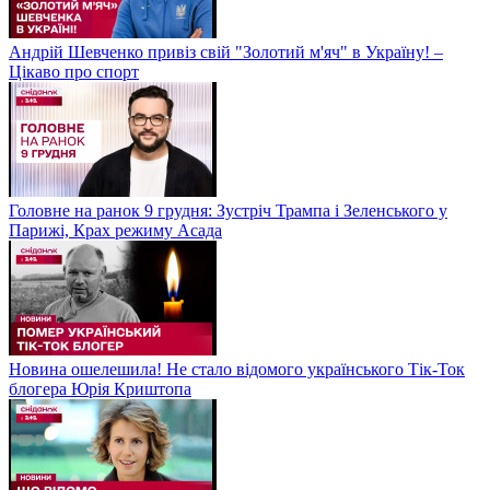
Андрій Шевченко привіз свій "Золотий м'яч" в Україну! –
Цікаво про спорт
Головне на ранок 9 грудня: Зустріч Трампа і Зеленського у
Парижі, Крах режиму Асада
Новина ошелешила! Не стало відомого українського Тік-Ток
блогера Юрія Криштопа