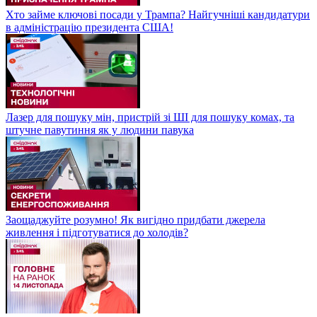
Хто займе ключові посади у Трампа? Найгучніші кандидатури
в адміністрацію президента США!
Лазер для пошуку мін, пристрій зі ШІ для пошуку комах, та
штучне павутиння як у людини павука
Заощаджуйте розумно! Як вигідно придбати джерела
живлення і підготуватися до холодів?