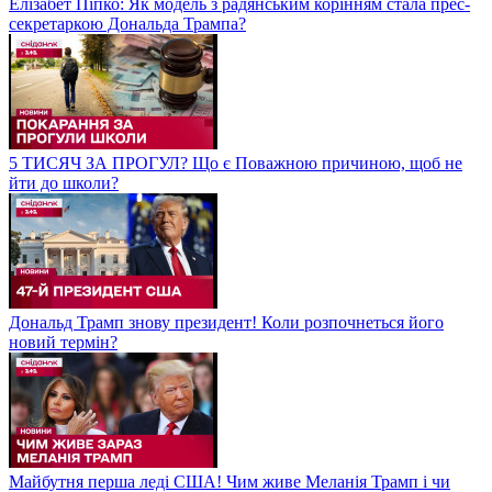
Елізабет Піпко: Як модель з радянським корінням стала прес-
секретаркою Дональда Трампа?
5 ТИСЯЧ ЗА ПРОГУЛ? Що є Поважною причиною, щоб не
йти до школи?
Дональд Трамп знову президент! Коли розпочнеться його
новий термін?
Майбутня перша леді США! Чим живе Меланія Трамп і чи