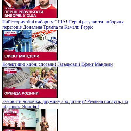
Найісторичніші вибори у США! Перші результати виборчих
перегонів Дональда Трампа та Камали Гарріс
Колективні хибні спогади! Загадковий Ефект Мандели
Замовити чоловіка, дружину або дитину? Реальна послуга, що
підкорює Японію!