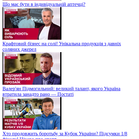
Що має бути в індивідуальній аптечці?
Крафтовий бізнес на солі! Унікальна продукція з давніх
соляних джерел
Валер'ян Підмогильний: великий талант, якого Україна
втратила занадто рано — Постаті
Хто продовжить боротьбу за Кубок України? Підсумки 1/8