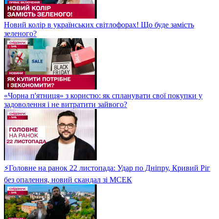
Новий колір в українських світлофорах! Що буде замість
зеленого?
«Чорна п'ятниця» з користю: як спланувати свої покупки у
задоволення і не витратити зайвого?
⚡Головне на ранок 22 листопада: Удар по Дніпру, Кривий Ріг
без опалення, новий скандал зі МСЕК