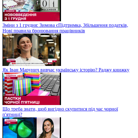
Зміни з 1 грудня: Зимова єПідтримка, Збільшення податків,
Нові правила бронювання працівників
Як Іван Марунич вивчає українську історію? Раджу книжку
Що треба знати, щоб вигідно скупитися під час чорної
п'ятниці?