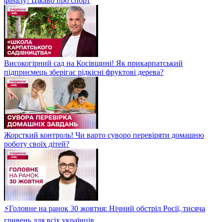
фіналу! Цікаво про спорт
Високогірний сад на Косівщині! Як прикарпатський
підприємець зберігає рідкісні фруктові дерева?
Жорсткий контроль! Чи варто суворо перевіряти домашню
роботу своїх дітей?
⚡Головне на ранок 30 жовтня: Нічний обстріл Росії, тисяча
гривень для всіх українців