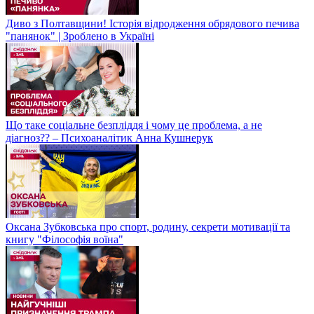
Диво з Полтавщини! Історія відродження обрядового печива
"панянок" | Зроблено в Україні
Що таке соціальне безпліддя і чому це проблема, а не
діагноз?? – Психоаналітик Анна Кушнерук
Оксана Зубковська про спорт, родину, секрети мотивації та
книгу "Філософія воїна"