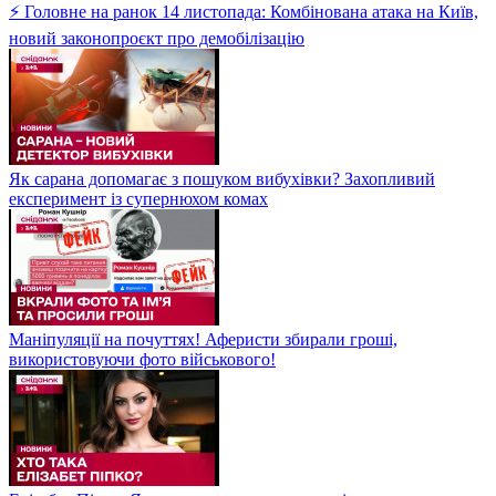
⚡ Головне на ранок 14 листопада: Комбінована атака на Київ,
новий законопроєкт про демобілізацію
Як сарана допомагає з пошуком вибухівки? Захопливий
експеримент із супернюхом комах
Маніпуляції на почуттях! Аферисти збирали гроші,
використовуючи фото військового!