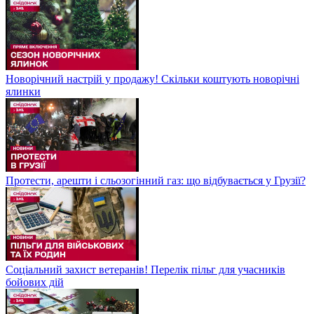
Новорічний настрій у продажу! Скільки коштують новорічні
ялинки
Протести, арешти і сльозогінний газ: що відбувається у Грузії?
Соціальний захист ветеранів! Перелік пільг для учасників
бойових дій