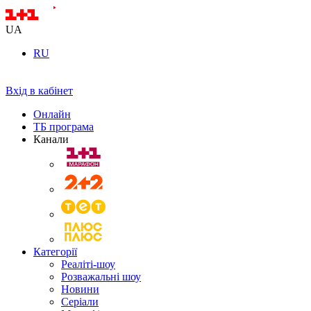
UA
RU
Вхід в кабінет
Онлайн
ТБ програма
Канали
Категорії
Реаліті-шоу
Розважальні шоу
Новини
Серіали