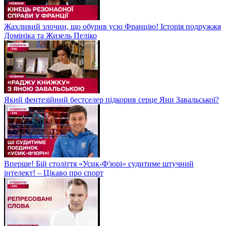
Жахливий злочин, що обурив усю Францію! Історія подружжя
Домініка та Жизель Пеліко
Який фентезійний бестселер підкорив серце Яни Завальської?
Вперше! Бій століття «Усик-Ф'юрі» судитиме штучний
інтелект! – Цікаво про спорт