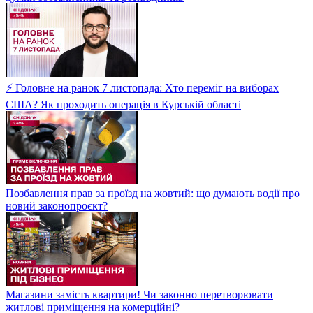
⚡ Головне на ранок 7 листопада: Хто переміг на виборах
США? Як проходить операція в Курській області
Позбавлення прав за проїзд на жовтий: що думають водії про
новий законопроєкт?
Магазини замість квартири! Чи законно перетворювати
житлові приміщення на комерційні?