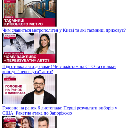
Чим славиться метрополітен у Києві та які таємниці приховує?
Підготовка авто до зими! Чи є ажіотаж на СТО та скільки
коштує "перевзути" авто?
Головне на ранок 6 листопада: Перші результати виборів у
США, Ракетна атака по Запоріжжю