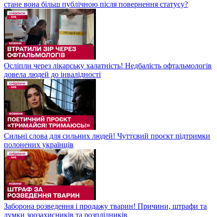
стане вона більш публічною після повернення статусу?
Осліпли через лікарську халатність! Недбалість офтальмологів
довела людей до інвалідності
Сильні слова для сильних людей! Чуттєвий проєкт підтримки
полонених українців
Заборона розведення і продажу тварин! Причини, штрафи та
думки зоозахисників та розплідників