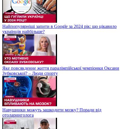
Найпопулярніші запити в Google за 2024 рік: що цікавило
українців найбільше?
Яке повсякденне життя паралімпійської чемпіонки Оксани
Зубковської? – Люди спорту
Навушники можуть зашкодити мозку? Поради від
отоларинголога