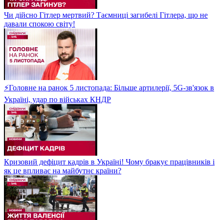
Чи дійсно Гітлер мертвий? Таємниці загибелі Гітлера, що не
давали спокою світу!
⚡Головне на ранок 5 листопада: Більше артилерії, 5G-зв'язок в
Україні, удар по військах КНДР
Кризовий дефіцит кадрів в Україні! Чому бракує працівників і
як це впливає на майбутнє країни?