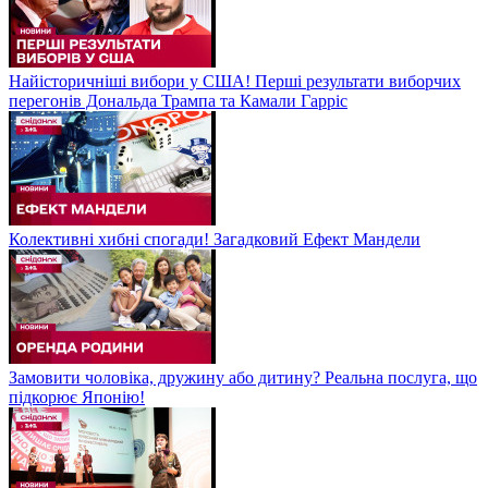
Найісторичніші вибори у США! Перші результати виборчих
перегонів Дональда Трампа та Камали Гарріс
Колективні хибні спогади! Загадковий Ефект Мандели
Замовити чоловіка, дружину або дитину? Реальна послуга, що
підкорює Японію!