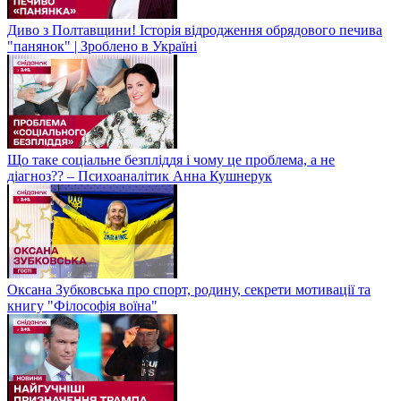
Диво з Полтавщини! Історія відродження обрядового печива
"панянок" | Зроблено в Україні
Що таке соціальне безпліддя і чому це проблема, а не
діагноз?? – Психоаналітик Анна Кушнерук
Оксана Зубковська про спорт, родину, секрети мотивації та
книгу "Філософія воїна"