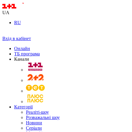
UA
RU
Вхід в кабінет
Онлайн
ТБ програма
Канали
Категорії
Реаліті-шоу
Розважальні шоу
Новини
Серіали