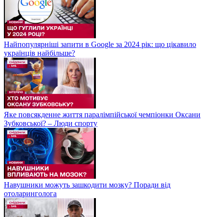
Найпопулярніші запити в Google за 2024 рік: що цікавило
українців найбільше?
Яке повсякденне життя паралімпійської чемпіонки Оксани
Зубковської? – Люди спорту
Навушники можуть зашкодити мозку? Поради від
отоларинголога