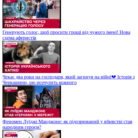
Генерують голос, щоб просити гроші від чужого імені! Нова
схема аферистів
Чекає два роки на господаря, який загинув на війні💔 Історія з
Черкащини, що розчулить кожного
Феномен Луїджі Манджоне: як підозрюваний у вбивстві став
народним героєм?