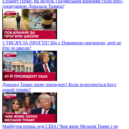
Елізабет Піпко: Як модель з радянським корінням стала прес-
секретаркою Дональда Трампа?
5 ТИСЯЧ ЗА ПРОГУЛ? Що є Поважною причиною, щоб не
йти до школи?
Дональд Трамп знову президент! Коли розпочнеться його
новий термін?
Майбутня перша леді США! Чим живе Меланія Трамп і чи