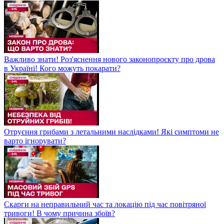
Важливо знати! Роз'яснення нового законопроєкту про дрова
в Україні! Кого можуть покарати?
Отруєння грибами з летальними наслідками! Які симптоми не
варто ігнорувати?
Скарги на неправильний час та локацію під час повітряної
тривоги! В чому причина збоїв?