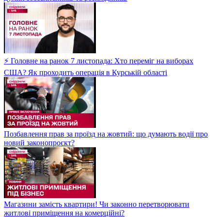
⚡ Головне на ранок 7 листопада: Хто переміг на виборах
США? Як проходить операція в Курській області
Позбавлення прав за проїзд на жовтий: що думають водії про
новий законопроєкт?
Магазини замість квартири! Чи законно перетворювати
житлові приміщення на комерційні?