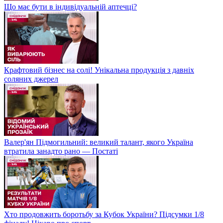
Що має бути в індивідуальній аптечці?
Крафтовий бізнес на солі! Унікальна продукція з давніх
соляних джерел
Валер'ян Підмогильний: великий талант, якого Україна
втратила занадто рано — Постаті
Хто продовжить боротьбу за Кубок України? Підсумки 1/8