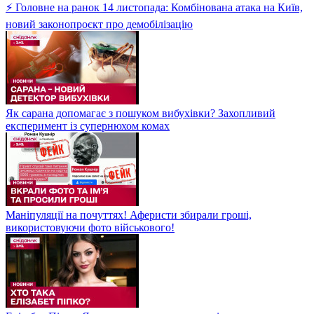
⚡ Головне на ранок 14 листопада: Комбінована атака на Київ,
новий законопроєкт про демобілізацію
Як сарана допомагає з пошуком вибухівки? Захопливий
експеримент із супернюхом комах
Маніпуляції на почуттях! Аферисти збирали гроші,
використовуючи фото військового!