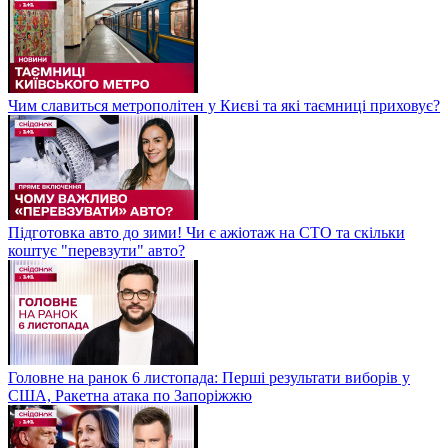
Чим славиться метрополітен у Києві та які таємниці приховує?
Підготовка авто до зими! Чи є ажіотаж на СТО та скільки
коштує "перевзути" авто?
Головне на ранок 6 листопада: Перші результати виборів у
США, Ракетна атака по Запоріжжю