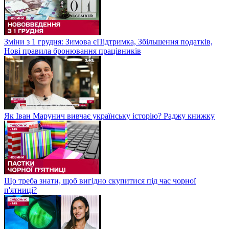
Зміни з 1 грудня: Зимова єПідтримка, Збільшення податків,
Нові правила бронювання працівників
Як Іван Марунич вивчає українську історію? Раджу книжку
Що треба знати, щоб вигідно скупитися під час чорної
п'ятниці?