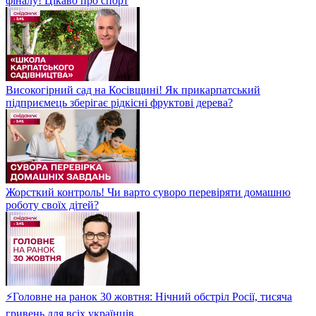
фіналу! Цікаво про спорт
Високогірний сад на Косівщині! Як прикарпатський
підприємець зберігає рідкісні фруктові дерева?
Жорсткий контроль! Чи варто суворо перевіряти домашню
роботу своїх дітей?
⚡Головне на ранок 30 жовтня: Нічний обстріл Росії, тисяча
гривень для всіх українців