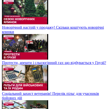
Новорічний настрій у продажу! Скільки коштують новорічні
ялинки
Протести, арешти і сльозогінний газ: що відбувається у Грузії?
Соціальний захист ветеранів! Перелік пільг для учасників
бойових дій