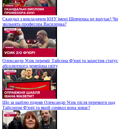
Скандал з викладачем КНУ імені Шевченка не вщухає! Чи
звільнять професора Василенка?
Олександр Усик переміг Тайсона Ф'юрі та захистив статус
абсолютного чемпіона світу
Що за шаблю підняв Олександр Усик після перемоги над
Тайсоном Ф'юрі та який символ вона ховає?