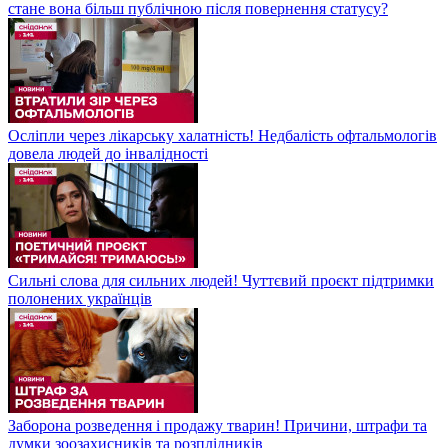
стане вона більш публічною після повернення статусу?
Осліпли через лікарську халатність! Недбалість офтальмологів
довела людей до інвалідності
Сильні слова для сильних людей! Чуттєвий проєкт підтримки
полонених українців
Заборона розведення і продажу тварин! Причини, штрафи та
думки зоозахисників та розплідників