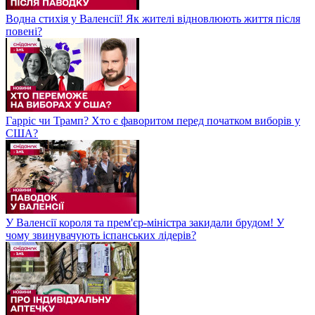
Водна стихія у Валенсії! Як жителі відновлюють життя після
повені?
Гарріс чи Трамп? Хто є фаворитом перед початком виборів у
США?
У Валенсії короля та прем'єр-міністра закидали брудом! У
чому звинувачують іспанських лідерів?