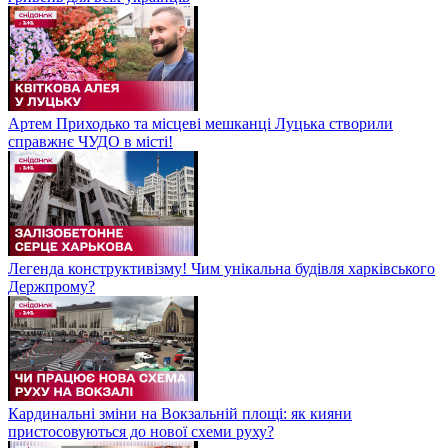
Артем Приходько та місцеві мешканці Луцька створили
справжнє ЧУДО в місті!
Легенда конструктивізму! Чим унікальна будівля харківського
Держпрому?
Кардинальні зміни на Вокзальній площі: як кияни
пристосовуються до нової схеми руху?