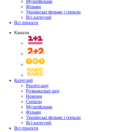
Мультфільми
Фільми
Українські фільми і серіали
Всі категорії
Всі проєкти
Канали
Категорії
Реаліті-шоу
Розважальні шоу
Новини
Серіали
Мультфільми
Фільми
Українські фільми і серіали
Всі категорії
Всі проєкти