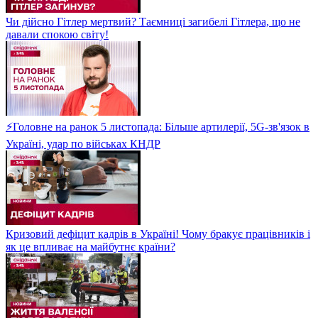
Чи дійсно Гітлер мертвий? Таємниці загибелі Гітлера, що не
давали спокою світу!
⚡Головне на ранок 5 листопада: Більше артилерії, 5G-зв'язок в
Україні, удар по військах КНДР
Кризовий дефіцит кадрів в Україні! Чому бракує працівників і
як це впливає на майбутнє країни?