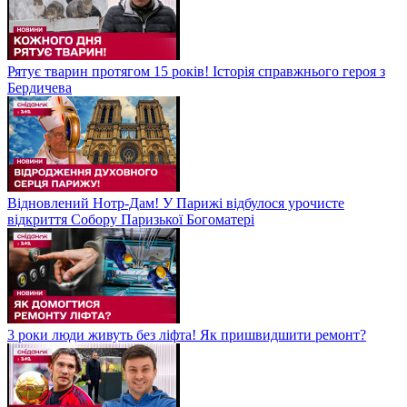
Рятує тварин протягом 15 років! Історія справжнього героя з
Бердичева
Відновлений Нотр-Дам! У Парижі відбулося урочисте
відкриття Собору Паризької Богоматері
3 роки люди живуть без ліфта! Як пришвидшити ремонт?