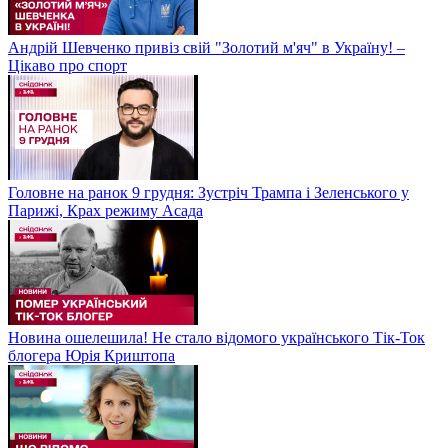
Андрій Шевченко привіз свій "Золотий м'яч" в Україну! –
Цікаво про спорт
Головне на ранок 9 грудня: Зустріч Трампа і Зеленського у
Парижі, Крах режиму Асада
Новина ошелешила! Не стало відомого українського Тік-Ток
блогера Юрія Криштопа