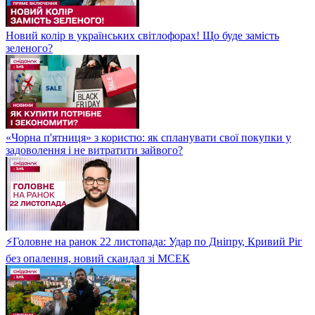
Новий колір в українських світлофорах! Що буде замість
зеленого?
«Чорна п'ятниця» з користю: як спланувати свої покупки у
задоволення і не витратити зайвого?
⚡Головне на ранок 22 листопада: Удар по Дніпру, Кривий Ріг
без опалення, новий скандал зі МСЕК