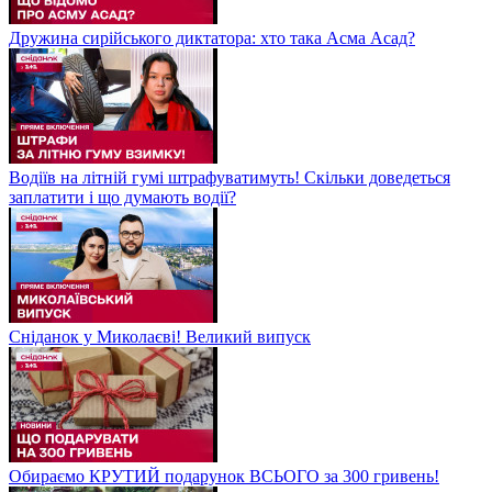
Дружина сирійського диктатора: хто така Асма Асад?
Водіїв на літній гумі штрафуватимуть! Скільки доведеться
заплатити і що думають водії?
Сніданок у Миколаєві! Великий випуск
Обираємо КРУТИЙ подарунок ВСЬОГО за 300 гривень!