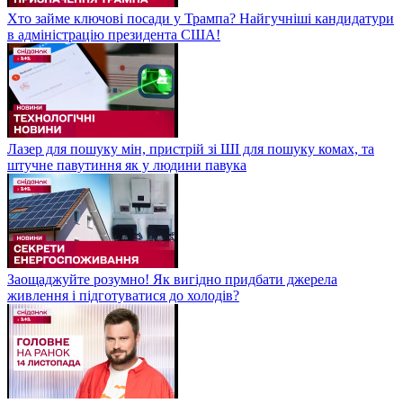
Хто займе ключові посади у Трампа? Найгучніші кандидатури
в адміністрацію президента США!
Лазер для пошуку мін, пристрій зі ШІ для пошуку комах, та
штучне павутиння як у людини павука
Заощаджуйте розумно! Як вигідно придбати джерела
живлення і підготуватися до холодів?