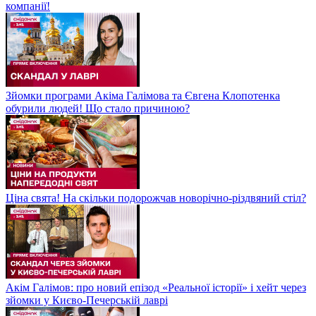
компанії!
Зйомки програми Акіма Галімова та Євгена Клопотенка
обурили людей! Що стало причиною?
Ціна свята! На скільки подорожчав новорічно-різдвяний стіл?
Акім Галімов: про новий епізод «Реальної історії» і хейт через
зйомки у Києво-Печерській лаврі