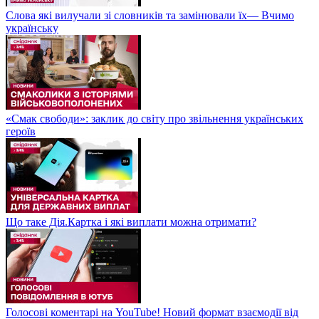
Слова які вилучали зі словників та замінювали їх— Вчимо
українську
«Смак свободи»: заклик до світу про звільнення українських
героїв
Що таке Дія.Картка і які виплати можна отримати?
Голосові коментарі на YouTube! Новий формат взаємодії від