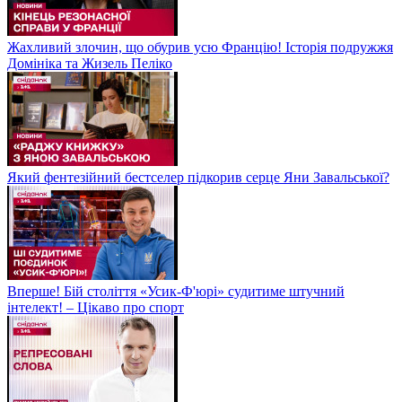
Жахливий злочин, що обурив усю Францію! Історія подружжя
Домініка та Жизель Пеліко
Який фентезійний бестселер підкорив серце Яни Завальської?
Вперше! Бій століття «Усик-Ф'юрі» судитиме штучний
інтелект! – Цікаво про спорт