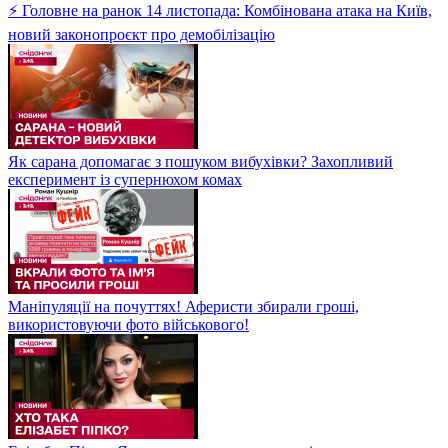
⚡ Головне на ранок 14 листопада: Комбінована атака на Київ,
новий законопроєкт про демобілізацію
Як сарана допомагає з пошуком вибухівки? Захопливий
експеримент із супернюхом комах
Маніпуляції на почуттях! Аферисти збирали гроші,
використовуючи фото військового!