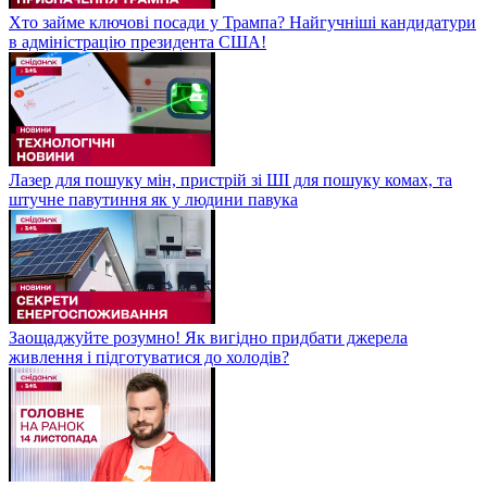
Хто займе ключові посади у Трампа? Найгучніші кандидатури
в адміністрацію президента США!
Лазер для пошуку мін, пристрій зі ШІ для пошуку комах, та
штучне павутиння як у людини павука
Заощаджуйте розумно! Як вигідно придбати джерела
живлення і підготуватися до холодів?