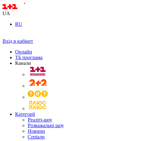
UA
RU
Вхід в кабінет
Онлайн
ТБ програма
Канали
Категорії
Реаліті-шоу
Розважальні шоу
Новини
Серіали