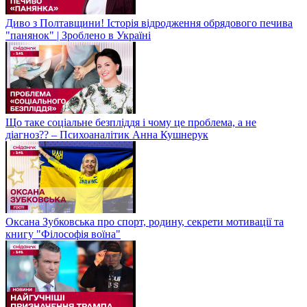
Диво з Полтавщини! Історія відродження обрядового печива
"панянок" | Зроблено в Україні
Що таке соціальне безпліддя і чому це проблема, а не
діагноз?? – Психоаналітик Анна Кушнерук
Оксана Зубковська про спорт, родину, секрети мотивації та
книгу "Філософія воїна"