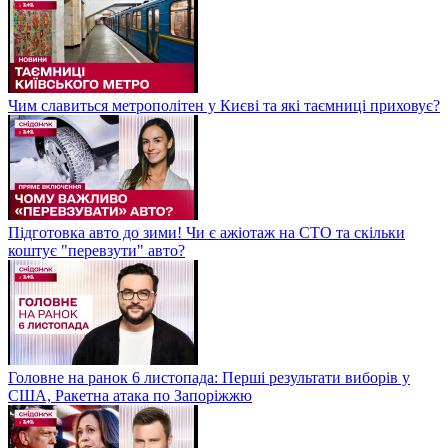
Чим славиться метрополітен у Києві та які таємниці приховує?
Підготовка авто до зими! Чи є ажіотаж на СТО та скільки
коштує "перевзути" авто?
Головне на ранок 6 листопада: Перші результати виборів у
США, Ракетна атака по Запоріжжю