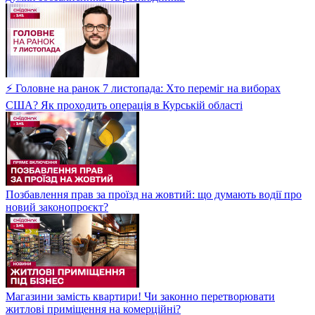
⚡ Головне на ранок 7 листопада: Хто переміг на виборах
США? Як проходить операція в Курській області
Позбавлення прав за проїзд на жовтий: що думають водії про
новий законопроєкт?
Магазини замість квартири! Чи законно перетворювати
житлові приміщення на комерційні?