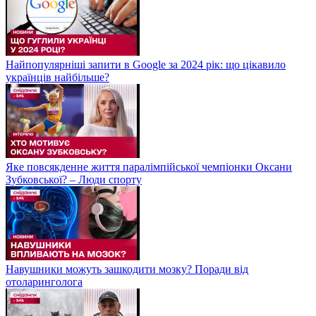
Найпопулярніші запити в Google за 2024 рік: що цікавило
українців найбільше?
Яке повсякденне життя паралімпійської чемпіонки Оксани
Зубковської? – Люди спорту
Навушники можуть зашкодити мозку? Поради від
отоларинголога