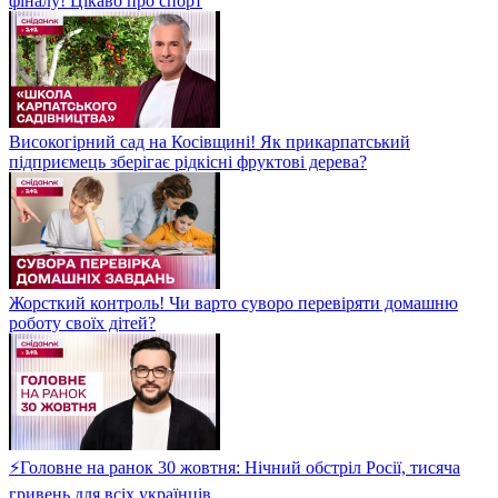
фіналу! Цікаво про спорт
Високогірний сад на Косівщині! Як прикарпатський
підприємець зберігає рідкісні фруктові дерева?
Жорсткий контроль! Чи варто суворо перевіряти домашню
роботу своїх дітей?
⚡Головне на ранок 30 жовтня: Нічний обстріл Росії, тисяча
гривень для всіх українців