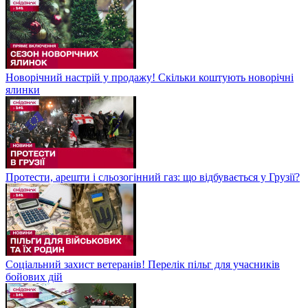
Новорічний настрій у продажу! Скільки коштують новорічні
ялинки
Протести, арешти і сльозогінний газ: що відбувається у Грузії?
Соціальний захист ветеранів! Перелік пільг для учасників
бойових дій