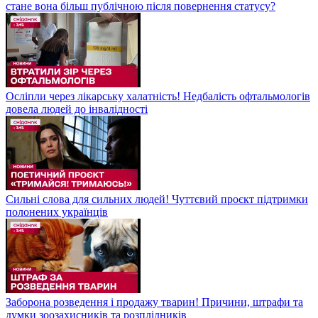
стане вона більш публічною після повернення статусу?
Осліпли через лікарську халатність! Недбалість офтальмологів
довела людей до інвалідності
Сильні слова для сильних людей! Чуттєвий проєкт підтримки
полонених українців
Заборона розведення і продажу тварин! Причини, штрафи та
думки зоозахисників та розплідників