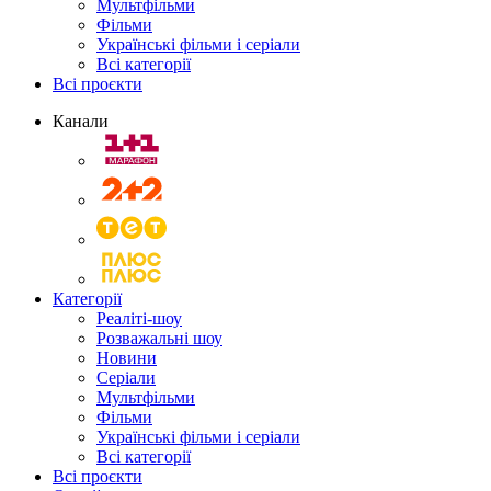
Мультфільми
Фільми
Українські фільми і серіали
Всі категорії
Всі проєкти
Канали
Категорії
Реаліті-шоу
Розважальні шоу
Новини
Серіали
Мультфільми
Фільми
Українські фільми і серіали
Всі категорії
Всі проєкти