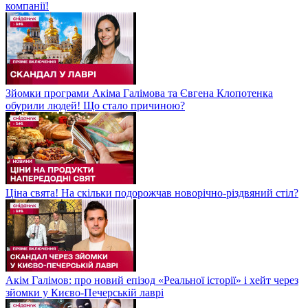
компанії!
Зйомки програми Акіма Галімова та Євгена Клопотенка
обурили людей! Що стало причиною?
Ціна свята! На скільки подорожчав новорічно-різдвяний стіл?
Акім Галімов: про новий епізод «Реальної історії» і хейт через
зйомки у Києво-Печерській лаврі