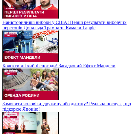
Найісторичніші вибори у США! Перші результати виборчих
перегонів Дональда Трампа та Камали Гарріс
Колективні хибні спогади! Загадковий Ефект Мандели
Замовити чоловіка, дружину або дитину? Реальна послуга, що
підкорює Японію!