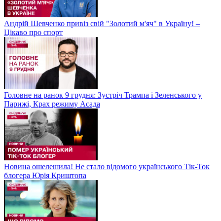
Андрій Шевченко привіз свій "Золотий м'яч" в Україну! –
Цікаво про спорт
Головне на ранок 9 грудня: Зустріч Трампа і Зеленського у
Парижі, Крах режиму Асада
Новина ошелешила! Не стало відомого українського Тік-Ток
блогера Юрія Криштопа