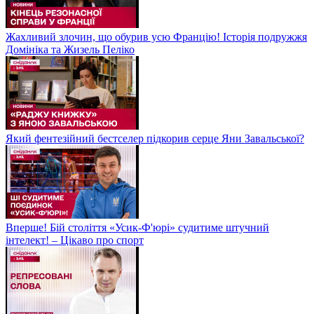
Жахливий злочин, що обурив усю Францію! Історія подружжя
Домініка та Жизель Пеліко
Який фентезійний бестселер підкорив серце Яни Завальської?
Вперше! Бій століття «Усик-Ф'юрі» судитиме штучний
інтелект! – Цікаво про спорт