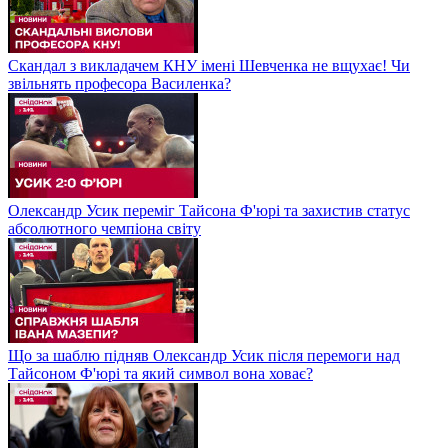
Скандал з викладачем КНУ імені Шевченка не вщухає! Чи
звільнять професора Василенка?
Олександр Усик переміг Тайсона Ф'юрі та захистив статус
абсолютного чемпіона світу
Що за шаблю підняв Олександр Усик після перемоги над
Тайсоном Ф'юрі та який символ вона ховає?