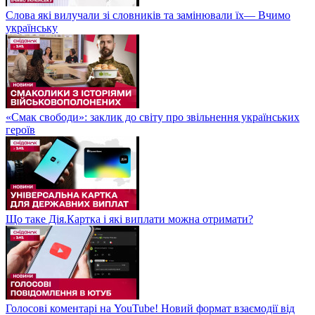
Слова які вилучали зі словників та замінювали їх— Вчимо
українську
«Смак свободи»: заклик до світу про звільнення українських
героїв
Що таке Дія.Картка і які виплати можна отримати?
Голосові коментарі на YouTube! Новий формат взаємодії від