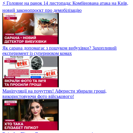
⚡ Головне на ранок 14 листопада: Комбінована атака на Київ,
новий законопроєкт про демобілізацію
Як сарана допомагає з пошуком вибухівки? Захопливий
експеримент із супернюхом комах
Маніпуляції на почуттях! Аферисти збирали гроші,
використовуючи фото військового!