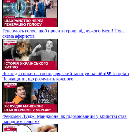
Генерують голос, щоб просити гроші від чужого імені! Нова
схема аферистів
Чекає два роки на господаря, який загинув на війні💔 Історія з
Черкащини, що розчулить кожного
Феномен Луїджі Манджоне: як підозрюваний у вбивстві став
народним героєм?