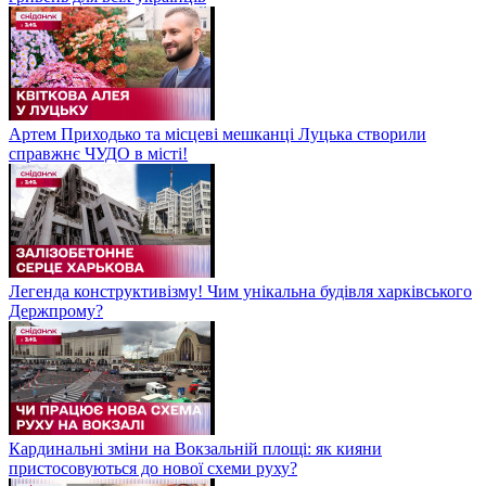
Артем Приходько та місцеві мешканці Луцька створили
справжнє ЧУДО в місті!
Легенда конструктивізму! Чим унікальна будівля харківського
Держпрому?
Кардинальні зміни на Вокзальній площі: як кияни
пристосовуються до нової схеми руху?