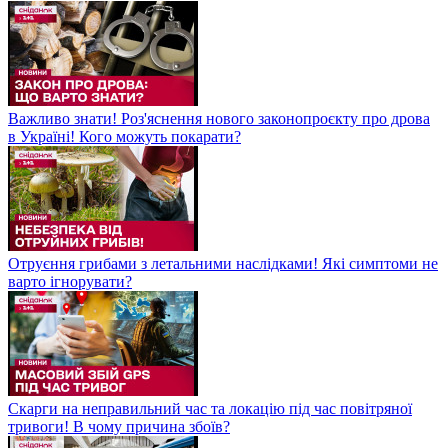
Важливо знати! Роз'яснення нового законопроєкту про дрова
в Україні! Кого можуть покарати?
Отруєння грибами з летальними наслідками! Які симптоми не
варто ігнорувати?
Скарги на неправильний час та локацію під час повітряної
тривоги! В чому причина збоїв?