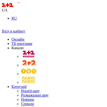
UA
RU
Вхід в кабінет
Онлайн
ТБ програма
Канали
Категорії
Реаліті-шоу
Розважальні шоу
Новини
Серіали