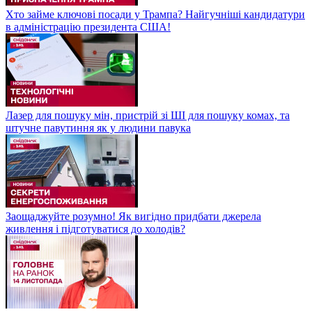
Хто займе ключові посади у Трампа? Найгучніші кандидатури
в адміністрацію президента США!
Лазер для пошуку мін, пристрій зі ШІ для пошуку комах, та
штучне павутиння як у людини павука
Заощаджуйте розумно! Як вигідно придбати джерела
живлення і підготуватися до холодів?