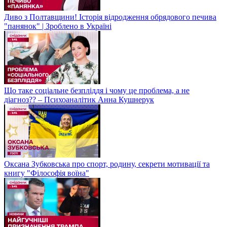
Диво з Полтавщини! Історія відродження обрядового печива
"панянок" | Зроблено в Україні
Що таке соціальне безпліддя і чому це проблема, а не
діагноз?? – Психоаналітик Анна Кушнерук
Оксана Зубковська про спорт, родину, секрети мотивації та
книгу "Філософія воїна"