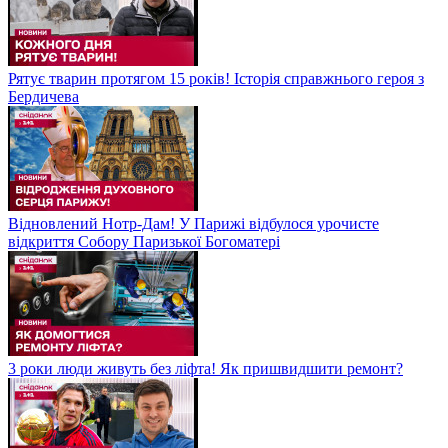
Рятує тварин протягом 15 років! Історія справжнього героя з
Бердичева
Відновлений Нотр-Дам! У Парижі відбулося урочисте
відкриття Собору Паризької Богоматері
3 роки люди живуть без ліфта! Як пришвидшити ремонт?