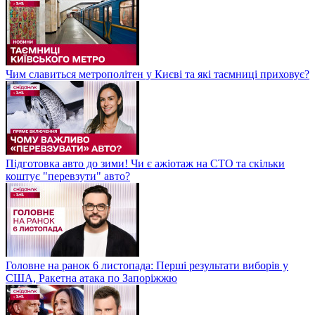
Чим славиться метрополітен у Києві та які таємниці приховує?
Підготовка авто до зими! Чи є ажіотаж на СТО та скільки
коштує "перевзути" авто?
Головне на ранок 6 листопада: Перші результати виборів у
США, Ракетна атака по Запоріжжю