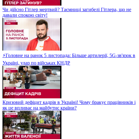
Чи дійсно Гітлер мертвий? Таємниці загибелі Гітлера, що не
давали спокою світу!
⚡Головне на ранок 5 листопада: Більше артилерії, 5G-зв'язок в
Україні, удар по військах КНДР
Кризовий дефіцит кадрів в Україні! Чому бракує працівників і
як це впливає на майбутнє країни?