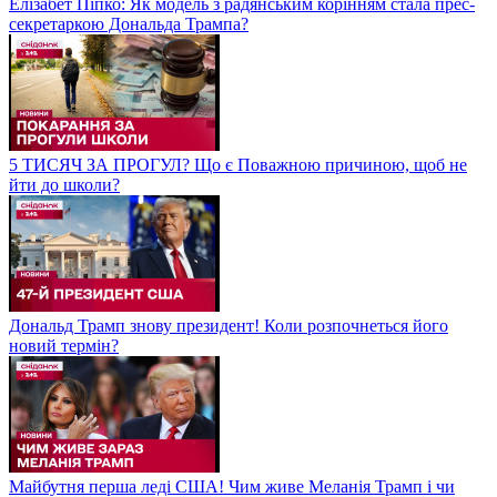
Елізабет Піпко: Як модель з радянським корінням стала прес-
секретаркою Дональда Трампа?
5 ТИСЯЧ ЗА ПРОГУЛ? Що є Поважною причиною, щоб не
йти до школи?
Дональд Трамп знову президент! Коли розпочнеться його
новий термін?
Майбутня перша леді США! Чим живе Меланія Трамп і чи