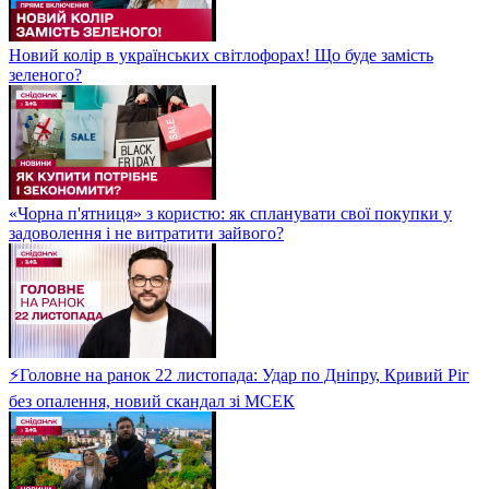
Новий колір в українських світлофорах! Що буде замість
зеленого?
«Чорна п'ятниця» з користю: як спланувати свої покупки у
задоволення і не витратити зайвого?
⚡Головне на ранок 22 листопада: Удар по Дніпру, Кривий Ріг
без опалення, новий скандал зі МСЕК