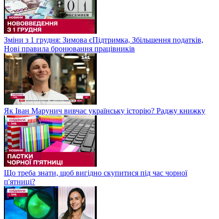
Зміни з 1 грудня: Зимова єПідтримка, Збільшення податків,
Нові правила бронювання працівників
Як Іван Марунич вивчає українську історію? Раджу книжку
Що треба знати, щоб вигідно скупитися під час чорної
п'ятниці?