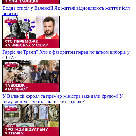
Водна стихія у Валенсії! Як жителі відновлюють життя після
повені?
Гарріс чи Трамп? Хто є фаворитом перед початком виборів у
США?
У Валенсії короля та прем'єр-міністра закидали брудом! У
чому звинувачують іспанських лідерів?