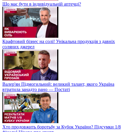
Що має бути в індивідуальній аптечці?
Крафтовий бізнес на солі! Унікальна продукція з давніх
соляних джерел
Валер'ян Підмогильний: великий талант, якого Україна
втратила занадто рано — Постаті
Хто продовжить боротьбу за Кубок України? Підсумки 1/8