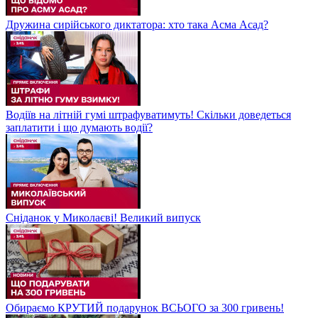
Дружина сирійського диктатора: хто така Асма Асад?
Водіїв на літній гумі штрафуватимуть! Скільки доведеться
заплатити і що думають водії?
Сніданок у Миколаєві! Великий випуск
Обираємо КРУТИЙ подарунок ВСЬОГО за 300 гривень!