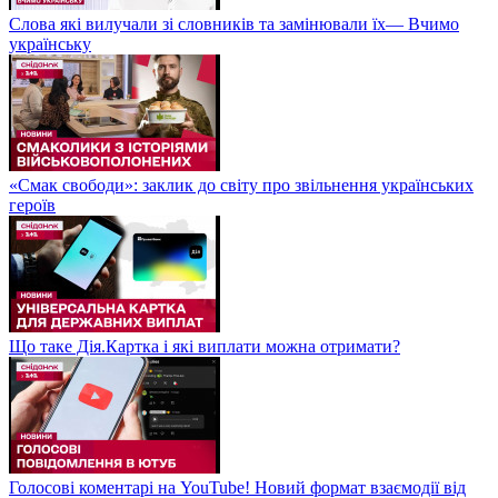
Слова які вилучали зі словників та замінювали їх— Вчимо
українську
«Смак свободи»: заклик до світу про звільнення українських
героїв
Що таке Дія.Картка і які виплати можна отримати?
Голосові коментарі на YouTube! Новий формат взаємодії від