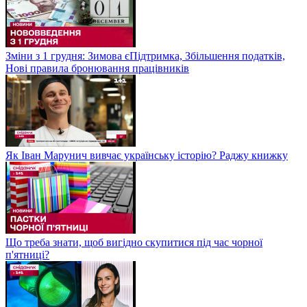
Зміни з 1 грудня: Зимова єПідтримка, Збільшення податків,
Нові правила бронювання працівників
Як Іван Марунич вивчає українську історію? Раджу книжку
Що треба знати, щоб вигідно скупитися під час чорної
п'ятниці?