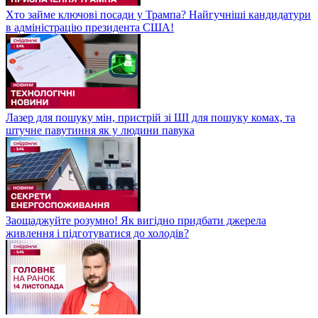
Хто займе ключові посади у Трампа? Найгучніші кандидатури
в адміністрацію президента США!
Лазер для пошуку мін, пристрій зі ШІ для пошуку комах, та
штучне павутиння як у людини павука
Заощаджуйте розумно! Як вигідно придбати джерела
живлення і підготуватися до холодів?