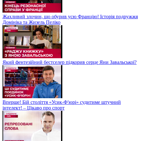
Жахливий злочин, що обурив усю Францію! Історія подружжя
Домініка та Жизель Пеліко
Який фентезійний бестселер підкорив серце Яни Завальської?
Вперше! Бій століття «Усик-Ф'юрі» судитиме штучний
інтелект! – Цікаво про спорт