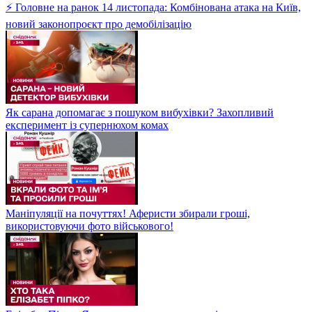
⚡ Головне на ранок 14 листопада: Комбінована атака на Київ,
новий законопроєкт про демобілізацію
Як сарана допомагає з пошуком вибухівки? Захопливий
експеримент із супернюхом комах
Маніпуляції на почуттях! Аферисти збирали гроші,
використовуючи фото військового!