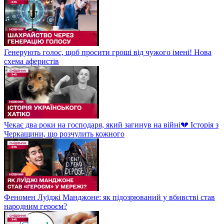
Генерують голос, щоб просити гроші від чужого імені! Нова
схема аферистів
Чекає два роки на господаря, який загинув на війні💔 Історія з
Черкащини, що розчулить кожного
Феномен Луїджі Манджоне: як підозрюваний у вбивстві став
народним героєм?