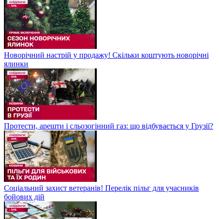
Новорічний настрій у продажу! Скільки коштують новорічні
ялинки
Протести, арешти і сльозогінний газ: що відбувається у Грузії?
Соціальний захист ветеранів! Перелік пільг для учасників
бойових дій