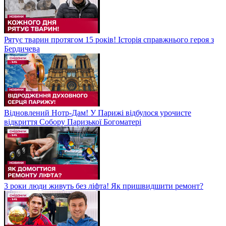
Рятує тварин протягом 15 років! Історія справжнього героя з
Бердичева
Відновлений Нотр-Дам! У Парижі відбулося урочисте
відкриття Собору Паризької Богоматері
3 роки люди живуть без ліфта! Як пришвидшити ремонт?