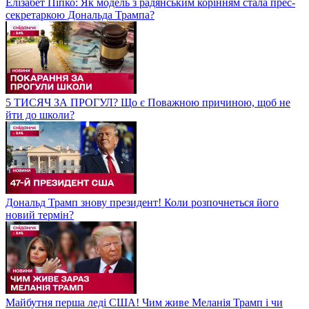
Елізабет Піпко: Як модель з радянським корінням стала прес-
секретаркою Дональда Трампа?
5 ТИСЯЧ ЗА ПРОГУЛ? Що є Поважною причиною, щоб не
йти до школи?
Дональд Трамп знову президент! Коли розпочнеться його
новий термін?
Майбутня перша леді США! Чим живе Меланія Трамп і чи