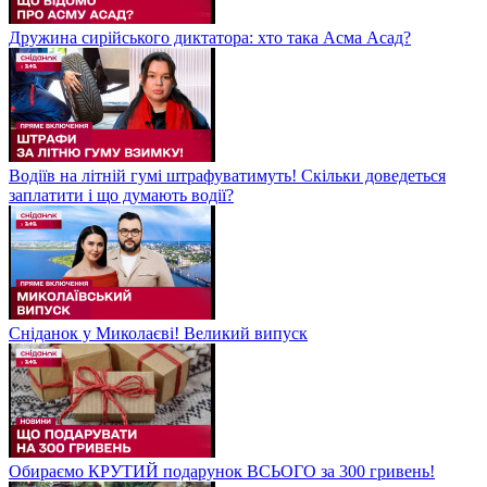
Дружина сирійського диктатора: хто така Асма Асад?
Водіїв на літній гумі штрафуватимуть! Скільки доведеться
заплатити і що думають водії?
Сніданок у Миколаєві! Великий випуск
Обираємо КРУТИЙ подарунок ВСЬОГО за 300 гривень!