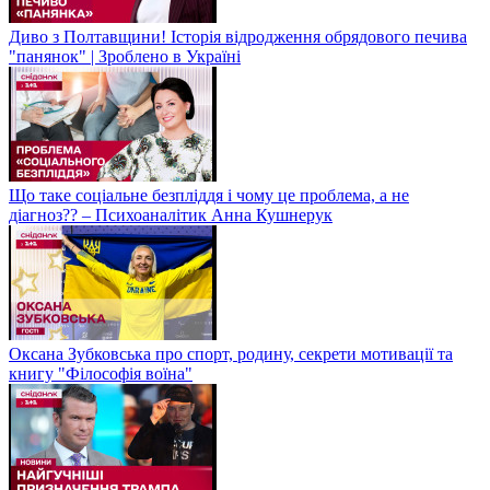
Диво з Полтавщини! Історія відродження обрядового печива
"панянок" | Зроблено в Україні
Що таке соціальне безпліддя і чому це проблема, а не
діагноз?? – Психоаналітик Анна Кушнерук
Оксана Зубковська про спорт, родину, секрети мотивації та
книгу "Філософія воїна"