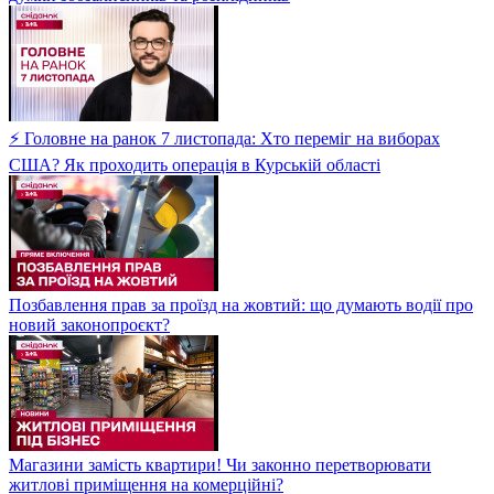
⚡ Головне на ранок 7 листопада: Хто переміг на виборах
США? Як проходить операція в Курській області
Позбавлення прав за проїзд на жовтий: що думають водії про
новий законопроєкт?
Магазини замість квартири! Чи законно перетворювати
житлові приміщення на комерційні?