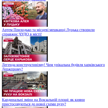
Артем Приходько та місцеві мешканці Луцька створили
справжнє ЧУДО в місті!
Легенда конструктивізму! Чим унікальна будівля харківського
Держпрому?
Кардинальні зміни на Вокзальній площі: як кияни
пристосовуються до нової схеми руху?