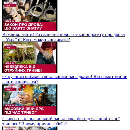
Важливо знати! Роз'яснення нового законопроєкту про дрова
в Україні! Кого можуть покарати?
Отруєння грибами з летальними наслідками! Які симптоми не
варто ігнорувати?
Скарги на неправильний час та локацію під час повітряної
тривоги! В чому причина збоїв?