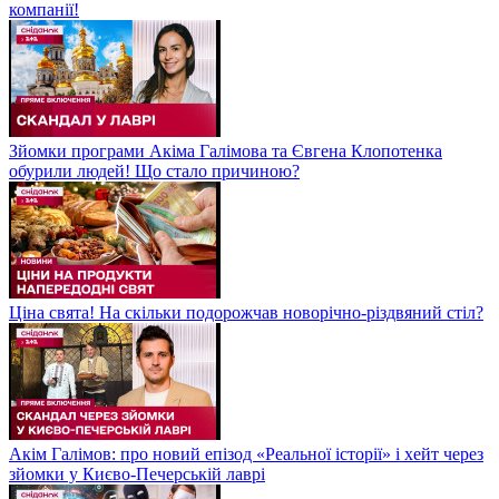
компанії!
Зйомки програми Акіма Галімова та Євгена Клопотенка
обурили людей! Що стало причиною?
Ціна свята! На скільки подорожчав новорічно-різдвяний стіл?
Акім Галімов: про новий епізод «Реальної історії» і хейт через
зйомки у Києво-Печерській лаврі