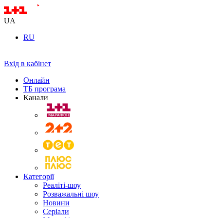
UA
RU
Вхід в кабінет
Онлайн
ТБ програма
Канали
Категорії
Реаліті-шоу
Розважальні шоу
Новини
Серіали