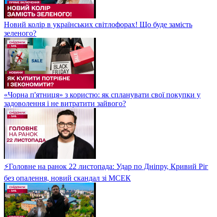
Новий колір в українських світлофорах! Що буде замість
зеленого?
«Чорна п'ятниця» з користю: як спланувати свої покупки у
задоволення і не витратити зайвого?
⚡Головне на ранок 22 листопада: Удар по Дніпру, Кривий Ріг
без опалення, новий скандал зі МСЕК