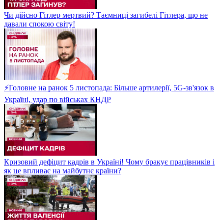
Чи дійсно Гітлер мертвий? Таємниці загибелі Гітлера, що не
давали спокою світу!
⚡Головне на ранок 5 листопада: Більше артилерії, 5G-зв'язок в
Україні, удар по військах КНДР
Кризовий дефіцит кадрів в Україні! Чому бракує працівників і
як це впливає на майбутнє країни?