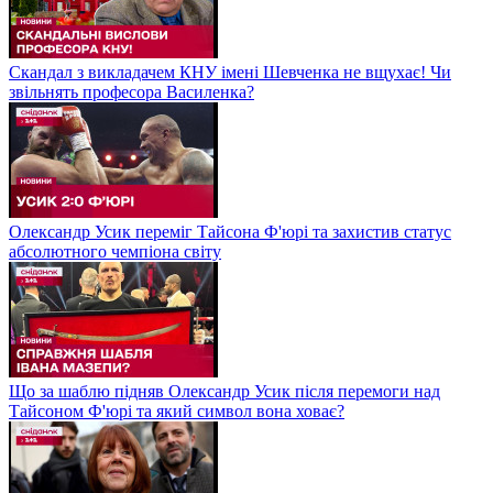
Скандал з викладачем КНУ імені Шевченка не вщухає! Чи
звільнять професора Василенка?
Олександр Усик переміг Тайсона Ф'юрі та захистив статус
абсолютного чемпіона світу
Що за шаблю підняв Олександр Усик після перемоги над
Тайсоном Ф'юрі та який символ вона ховає?