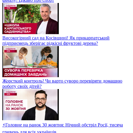
фіналу! Цікаво про спорт
Високогірний сад на Косівщині! Як прикарпатський
підприємець зберігає рідкісні фруктові дерева?
Жорсткий контроль! Чи варто суворо перевіряти домашню
роботу своїх дітей?
⚡Головне на ранок 30 жовтня: Нічний обстріл Росії, тисяча
гривень для всіх українців