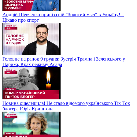
Андрій Шевченко привіз свій "Золотий м'яч" в Україну! –
Цікаво про спорт
Головне на ранок 9 грудня: Зустріч Трампа і Зеленського у
Парижі, Крах режиму Асада
Новина ошелешила! Не стало відомого українського Тік-Ток
блогера Юрія Криштопа