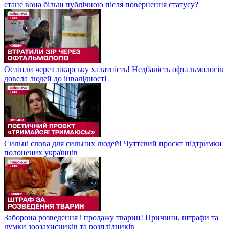
стане вона більш публічною після повернення статусу?
Осліпли через лікарську халатність! Недбалість офтальмологів
довела людей до інвалідності
Сильні слова для сильних людей! Чуттєвий проєкт підтримки
полонених українців
Заборона розведення і продажу тварин! Причини, штрафи та
думки зоозахисників та розплідників