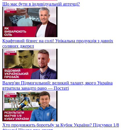
Що має бути в індивідуальній аптечці?
Крафтовий бізнес на солі! Унікальна продукція з давніх
соляних джерел
Валер'ян Підмогильний: великий талант, якого Україна
втратила занадто рано — Постаті
Хто продовжить боротьбу за Кубок України? Підсумки 1/8