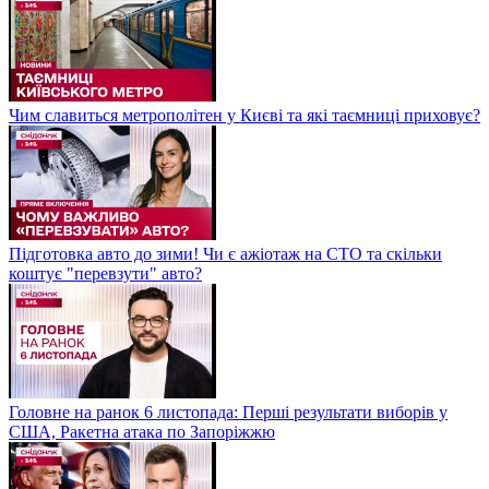
Чим славиться метрополітен у Києві та які таємниці приховує?
Підготовка авто до зими! Чи є ажіотаж на СТО та скільки
коштує "перевзути" авто?
Головне на ранок 6 листопада: Перші результати виборів у
США, Ракетна атака по Запоріжжю