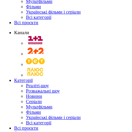
Мультфільми
Фільми
Українські фільми і серіали
Всі категорії
Всі проєкти
Канали
Категорії
Реаліті-шоу
Розважальні шоу
Новини
Серіали
Мультфільми
Фільми
Українські фільми і серіали
Всі категорії
Всі проєкти