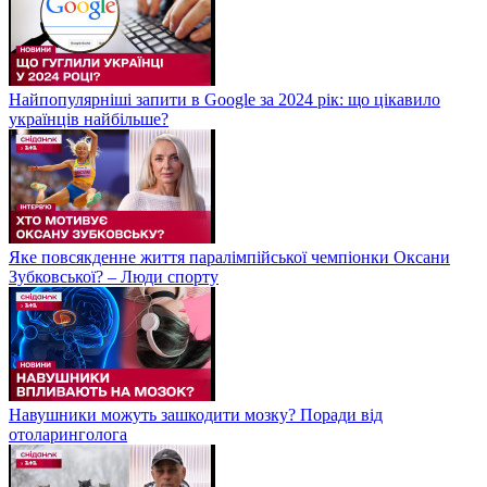
Найпопулярніші запити в Google за 2024 рік: що цікавило
українців найбільше?
Яке повсякденне життя паралімпійської чемпіонки Оксани
Зубковської? – Люди спорту
Навушники можуть зашкодити мозку? Поради від
отоларинголога