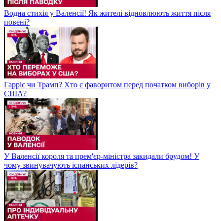
Водна стихія у Валенсії! Як жителі відновлюють життя після
повені?
Гарріс чи Трамп? Хто є фаворитом перед початком виборів у
США?
У Валенсії короля та прем'єр-міністра закидали брудом! У
чому звинувачують іспанських лідерів?