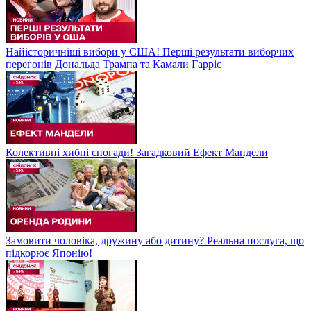
Найісторичніші вибори у США! Перші результати виборчих
перегонів Дональда Трампа та Камали Гарріс
Колективні хибні спогади! Загадковий Ефект Мандели
Замовити чоловіка, дружину або дитину? Реальна послуга, що
підкорює Японію!