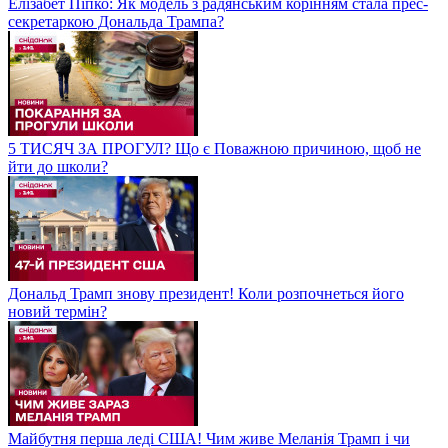
Елізабет Піпко: Як модель з радянським корінням стала прес-
секретаркою Дональда Трампа?
5 ТИСЯЧ ЗА ПРОГУЛ? Що є Поважною причиною, щоб не
йти до школи?
Дональд Трамп знову президент! Коли розпочнеться його
новий термін?
Майбутня перша леді США! Чим живе Меланія Трамп і чи