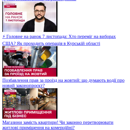
⚡ Головне на ранок 7 листопада: Хто переміг на виборах
США? Як проходить операція в Курській області
Позбавлення прав за проїзд на жовтий: що думають водії про
новий законопроєкт?
Магазини замість квартири! Чи законно перетворювати
житлові приміщення на комерційні?