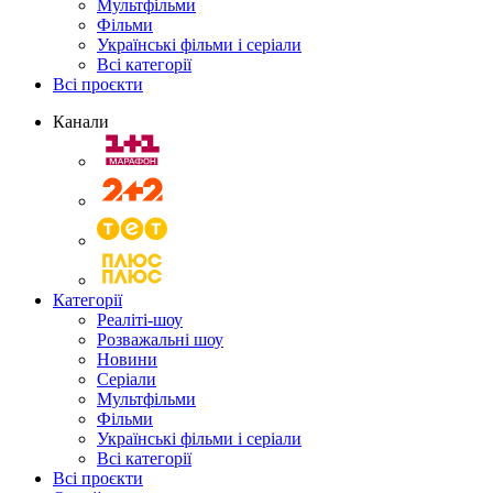
Мультфільми
Фільми
Українські фільми і серіали
Всі категорії
Всі проєкти
Канали
Категорії
Реаліті-шоу
Розважальні шоу
Новини
Серіали
Мультфільми
Фільми
Українські фільми і серіали
Всі категорії
Всі проєкти