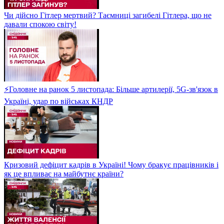
Чи дійсно Гітлер мертвий? Таємниці загибелі Гітлера, що не
давали спокою світу!
⚡Головне на ранок 5 листопада: Більше артилерії, 5G-зв'язок в
Україні, удар по військах КНДР
Кризовий дефіцит кадрів в Україні! Чому бракує працівників і
як це впливає на майбутнє країни?