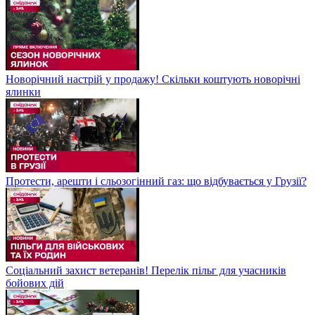
Новорічний настрій у продажу! Скільки коштують новорічні
ялинки
Протести, арешти і сльозогінний газ: що відбувається у Грузії?
Соціальний захист ветеранів! Перелік пільг для учасників
бойових дій