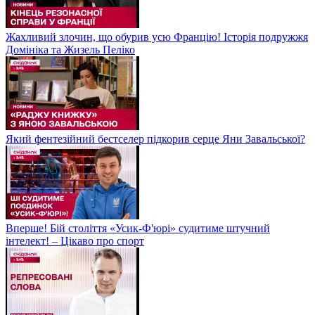
Жахливий злочин, що обурив усю Францію! Історія подружжя
Домініка та Жизель Пеліко
Який фентезійний бестселер підкорив серце Яни Завальської?
Вперше! Бій століття «Усик-Ф'юрі» судитиме штучний
інтелект! – Цікаво про спорт