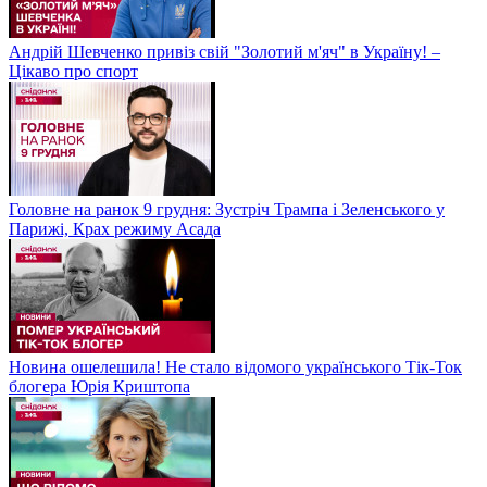
Андрій Шевченко привіз свій "Золотий м'яч" в Україну! –
Цікаво про спорт
Головне на ранок 9 грудня: Зустріч Трампа і Зеленського у
Парижі, Крах режиму Асада
Новина ошелешила! Не стало відомого українського Тік-Ток
блогера Юрія Криштопа