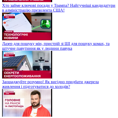
Хто займе ключові посади у Трампа? Найгучніші кандидатури
в адміністрацію президента США!
Лазер для пошуку мін, пристрій зі ШІ для пошуку комах, та
штучне павутиння як у людини павука
Заощаджуйте розумно! Як вигідно придбати джерела
живлення і підготуватися до холодів?