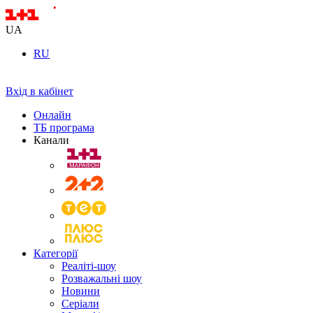
UA
RU
Вхід в кабінет
Онлайн
ТБ програма
Канали
Категорії
Реаліті-шоу
Розважальні шоу
Новини
Серіали