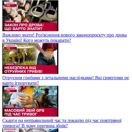
Важливо знати! Роз'яснення нового законопроєкту про дрова
в Україні! Кого можуть покарати?
Отруєння грибами з летальними наслідками! Які симптоми не
варто ігнорувати?
Скарги на неправильний час та локацію під час повітряної
тривоги! В чому причина збоїв?