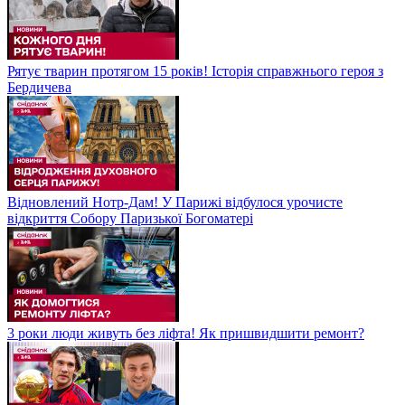
Рятує тварин протягом 15 років! Історія справжнього героя з
Бердичева
Відновлений Нотр-Дам! У Парижі відбулося урочисте
відкриття Собору Паризької Богоматері
3 роки люди живуть без ліфта! Як пришвидшити ремонт?