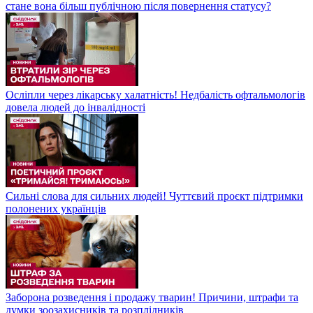
стане вона більш публічною після повернення статусу?
Осліпли через лікарську халатність! Недбалість офтальмологів
довела людей до інвалідності
Сильні слова для сильних людей! Чуттєвий проєкт підтримки
полонених українців
Заборона розведення і продажу тварин! Причини, штрафи та
думки зоозахисників та розплідників