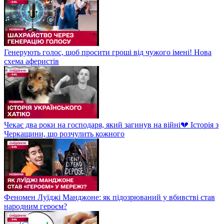
Генерують голос, щоб просити гроші від чужого імені! Нова
схема аферистів
Чекає два роки на господаря, який загинув на війні💔 Історія з
Черкащини, що розчулить кожного
Феномен Луїджі Манджоне: як підозрюваний у вбивстві став
народним героєм?