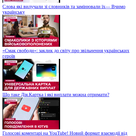
Слова які вилучали зі словників та замінювали їх— Вчимо
українську
«Смак свободи»: заклик до світу про звільнення українських
героїв
Що таке Дія.Картка і які виплати можна отримати?
Голосові коментарі на YouTube! Новий формат взаємодії від