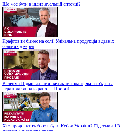
Що має бути в індивідуальній аптечці?
Крафтовий бізнес на солі! Унікальна продукція з давніх
соляних джерел
Валер'ян Підмогильний: великий талант, якого Україна
втратила занадто рано — Постаті
Хто продовжить боротьбу за Кубок України? Підсумки 1/8