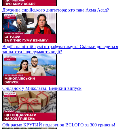
Дружина сирійського диктатора: хто така Асма Асад?
Водіїв на літній гумі штрафуватимуть! Скільки доведеться
заплатити і що думають водії?
Сніданок у Миколаєві! Великий випуск
Обираємо КРУТИЙ подарунок ВСЬОГО за 300 гривень!