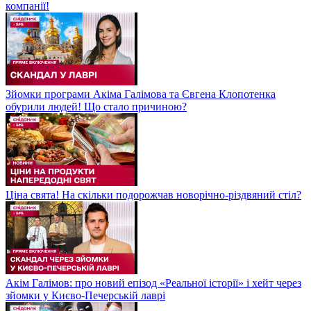
компанії!
Зйомки програми Акіма Галімова та Євгена Клопотенка
обурили людей! Що стало причиною?
Ціна свята! На скільки подорожчав новорічно-різдвяний стіл?
Акім Галімов: про новий епізод «Реальної історії» і хейт через
зйомки у Києво-Печерській лаврі