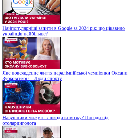
Найпопулярніші запити в Google за 2024 рік: що цікавило
українців найбільше?
Яке повсякденне життя паралімпійської чемпіонки Оксани
Зубковської? – Люди спорту
Навушники можуть зашкодити мозку? Поради від
отоларинголога