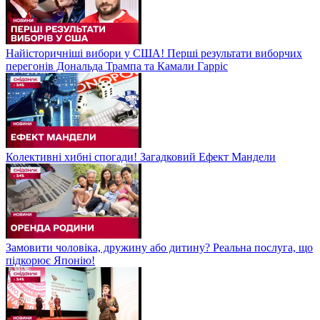
Найісторичніші вибори у США! Перші результати виборчих
перегонів Дональда Трампа та Камали Гарріс
Колективні хибні спогади! Загадковий Ефект Мандели
Замовити чоловіка, дружину або дитину? Реальна послуга, що
підкорює Японію!