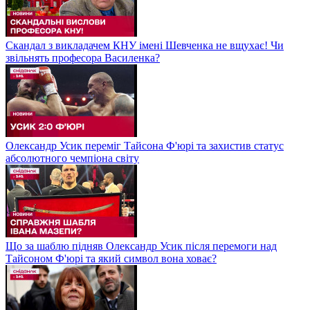
Скандал з викладачем КНУ імені Шевченка не вщухає! Чи
звільнять професора Василенка?
Олександр Усик переміг Тайсона Ф'юрі та захистив статус
абсолютного чемпіона світу
Що за шаблю підняв Олександр Усик після перемоги над
Тайсоном Ф'юрі та який символ вона ховає?