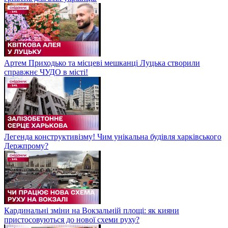
Артем Приходько та місцеві мешканці Луцька створили
справжнє ЧУДО в місті!
Легенда конструктивізму! Чим унікальна будівля харківського
Держпрому?
Кардинальні зміни на Вокзальній площі: як кияни
пристосовуються до нової схеми руху?