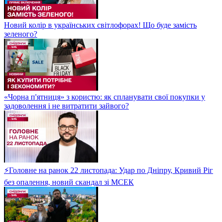
Новий колір в українських світлофорах! Що буде замість
зеленого?
«Чорна п'ятниця» з користю: як спланувати свої покупки у
задоволення і не витратити зайвого?
⚡Головне на ранок 22 листопада: Удар по Дніпру, Кривий Ріг
без опалення, новий скандал зі МСЕК