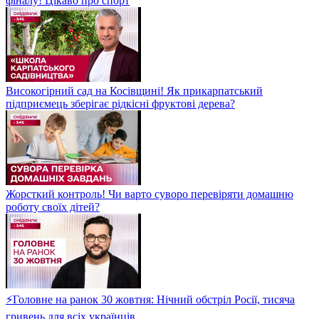
фіналу! Цікаво про спорт
Високогірний сад на Косівщині! Як прикарпатський
підприємець зберігає рідкісні фруктові дерева?
Жорсткий контроль! Чи варто суворо перевіряти домашню
роботу своїх дітей?
⚡Головне на ранок 30 жовтня: Нічний обстріл Росії, тисяча
гривень для всіх українців