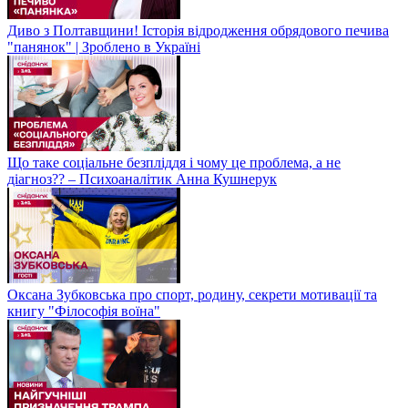
Диво з Полтавщини! Історія відродження обрядового печива
"панянок" | Зроблено в Україні
Що таке соціальне безпліддя і чому це проблема, а не
діагноз?? – Психоаналітик Анна Кушнерук
Оксана Зубковська про спорт, родину, секрети мотивації та
книгу "Філософія воїна"