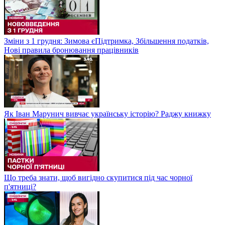
Зміни з 1 грудня: Зимова єПідтримка, Збільшення податків,
Нові правила бронювання працівників
Як Іван Марунич вивчає українську історію? Раджу книжку
Що треба знати, щоб вигідно скупитися під час чорної
п'ятниці?