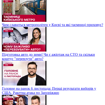
Чим славиться метрополітен у Києві та які таємниці приховує?
Підготовка авто до зими! Чи є ажіотаж на СТО та скільки
коштує "перевзути" авто?
Головне на ранок 6 листопада: Перші результати виборів у
США, Ракетна атака по Запоріжжю