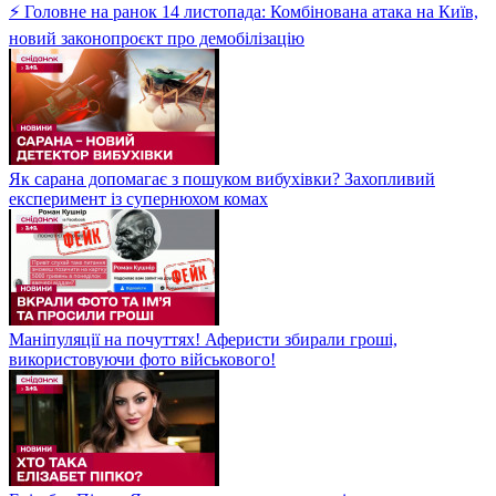
⚡ Головне на ранок 14 листопада: Комбінована атака на Київ,
новий законопроєкт про демобілізацію
Як сарана допомагає з пошуком вибухівки? Захопливий
експеримент із супернюхом комах
Маніпуляції на почуттях! Аферисти збирали гроші,
використовуючи фото військового!