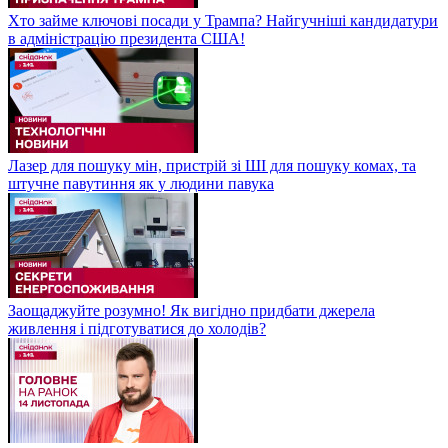
Хто займе ключові посади у Трампа? Найгучніші кандидатури
в адміністрацію президента США!
Лазер для пошуку мін, пристрій зі ШІ для пошуку комах, та
штучне павутиння як у людини павука
Заощаджуйте розумно! Як вигідно придбати джерела
живлення і підготуватися до холодів?