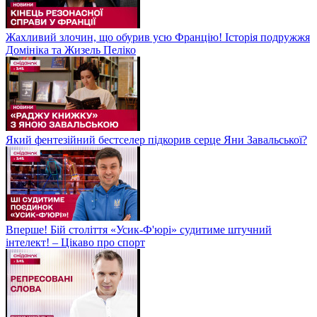
Жахливий злочин, що обурив усю Францію! Історія подружжя
Домініка та Жизель Пеліко
Який фентезійний бестселер підкорив серце Яни Завальської?
Вперше! Бій століття «Усик-Ф'юрі» судитиме штучний
інтелект! – Цікаво про спорт