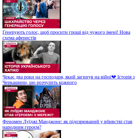
Генерують голос, щоб просити гроші від чужого імені! Нова
схема аферистів
Чекає два роки на господаря, який загинув на війні💔 Історія з
Черкащини, що розчулить кожного
Феномен Луїджі Манджоне: як підозрюваний у вбивстві став
народним героєм?