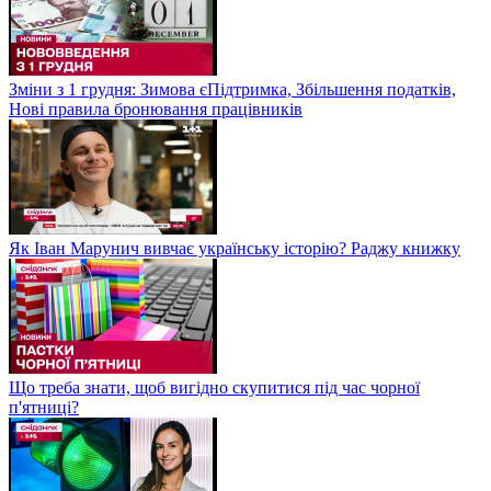
Зміни з 1 грудня: Зимова єПідтримка, Збільшення податків,
Нові правила бронювання працівників
Як Іван Марунич вивчає українську історію? Раджу книжку
Що треба знати, щоб вигідно скупитися під час чорної
п'ятниці?