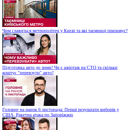
Чим славиться метрополітен у Києві та які таємниці приховує?
Підготовка авто до зими! Чи є ажіотаж на СТО та скільки
коштує "перевзути" авто?
Головне на ранок 6 листопада: Перші результати виборів у
США, Ракетна атака по Запоріжжю