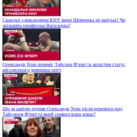
Скандал з викладачем КНУ імені Шевченка не вщухає! Чи
звільнять професора Василенка?
Олександр Усик переміг Тайсона Ф'юрі та захистив статус
абсолютного чемпіона світу
Що за шаблю підняв Олександр Усик після перемоги над
Тайсоном Ф'юрі та який символ вона ховає?