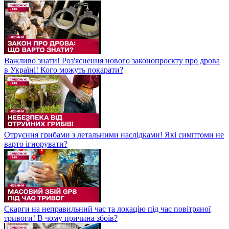
Важливо знати! Роз'яснення нового законопроєкту про дрова
в Україні! Кого можуть покарати?
Отруєння грибами з летальними наслідками! Які симптоми не
варто ігнорувати?
Скарги на неправильний час та локацію під час повітряної
тривоги! В чому причина збоїв?