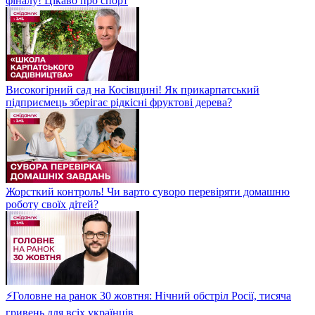
фіналу! Цікаво про спорт
Високогірний сад на Косівщині! Як прикарпатський
підприємець зберігає рідкісні фруктові дерева?
Жорсткий контроль! Чи варто суворо перевіряти домашню
роботу своїх дітей?
⚡Головне на ранок 30 жовтня: Нічний обстріл Росії, тисяча
гривень для всіх українців