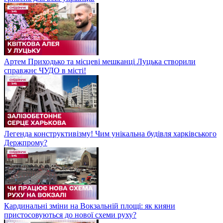
Артем Приходько та місцеві мешканці Луцька створили
справжнє ЧУДО в місті!
Легенда конструктивізму! Чим унікальна будівля харківського
Держпрому?
Кардинальні зміни на Вокзальній площі: як кияни
пристосовуються до нової схеми руху?