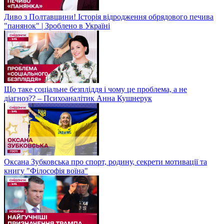
Диво з Полтавщини! Історія відродження обрядового печива
"панянок" | Зроблено в Україні
Що таке соціальне безпліддя і чому це проблема, а не
діагноз?? – Психоаналітик Анна Кушнерук
Оксана Зубковська про спорт, родину, секрети мотивації та
книгу "Філософія воїна"