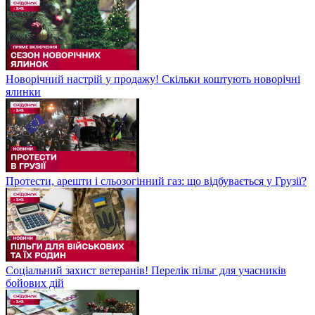
Новорічний настрій у продажу! Скільки коштують новорічні
ялинки
Протести, арешти і сльозогінний газ: що відбувається у Грузії?
Соціальний захист ветеранів! Перелік пільг для учасників
бойових дій