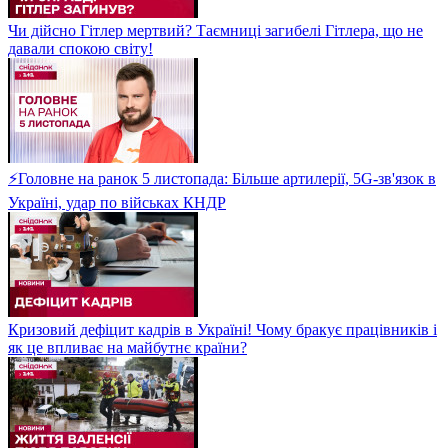
Чи дійсно Гітлер мертвий? Таємниці загибелі Гітлера, що не
давали спокою світу!
⚡Головне на ранок 5 листопада: Більше артилерії, 5G-зв'язок в
Україні, удар по військах КНДР
Кризовий дефіцит кадрів в Україні! Чому бракує працівників і
як це впливає на майбутнє країни?