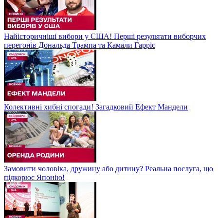
Найісторичніші вибори у США! Перші результати виборчих
перегонів Дональда Трампа та Камали Гарріс
Колективні хибні спогади! Загадковий Ефект Мандели
Замовити чоловіка, дружину або дитину? Реальна послуга, що
підкорює Японію!