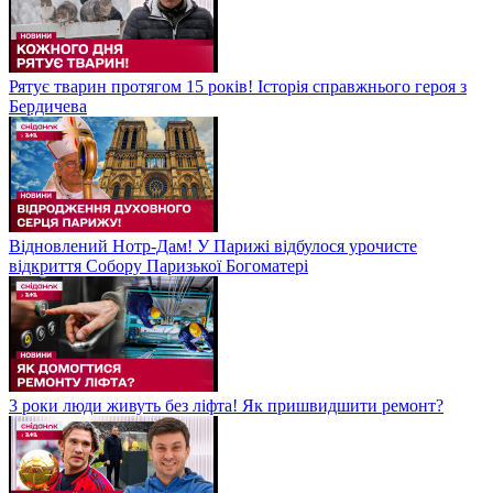
Рятує тварин протягом 15 років! Історія справжнього героя з
Бердичева
Відновлений Нотр-Дам! У Парижі відбулося урочисте
відкриття Собору Паризької Богоматері
3 роки люди живуть без ліфта! Як пришвидшити ремонт?