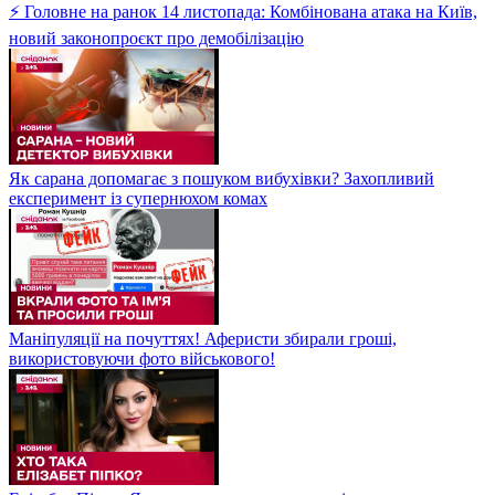
⚡ Головне на ранок 14 листопада: Комбінована атака на Київ,
новий законопроєкт про демобілізацію
Як сарана допомагає з пошуком вибухівки? Захопливий
експеримент із супернюхом комах
Маніпуляції на почуттях! Аферисти збирали гроші,
використовуючи фото військового!