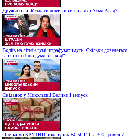
Дружина сирійського диктатора: хто така Асма Асад?
Водіїв на літній гумі штрафуватимуть! Скільки доведеться
заплатити і що думають водії?
Сніданок у Миколаєві! Великий випуск
Обираємо КРУТИЙ подарунок ВСЬОГО за 300 гривень!