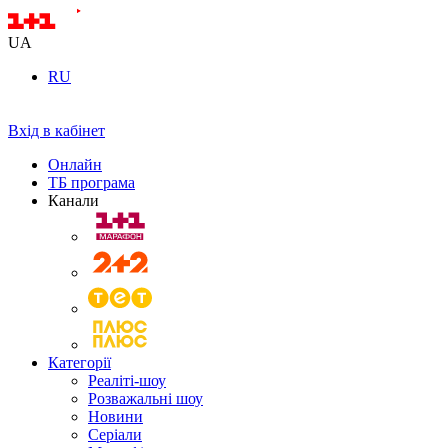
UA
RU
Вхід в кабінет
Онлайн
ТБ програма
Канали
Категорії
Реаліті-шоу
Розважальні шоу
Новини
Серіали