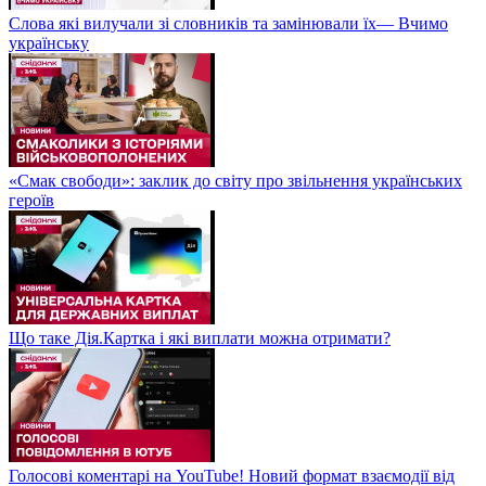
Слова які вилучали зі словників та замінювали їх— Вчимо
українську
«Смак свободи»: заклик до світу про звільнення українських
героїв
Що таке Дія.Картка і які виплати можна отримати?
Голосові коментарі на YouTube! Новий формат взаємодії від