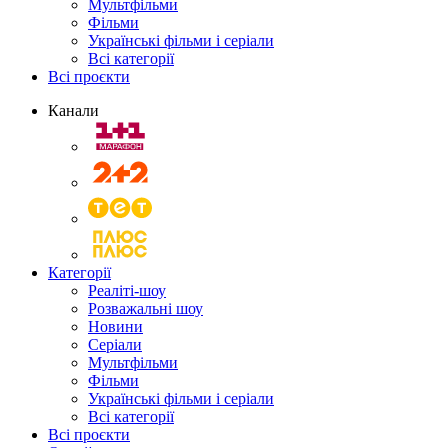
Мультфільми
Фільми
Українські фільми і серіали
Всі категорії
Всі проєкти
Канали
Категорії
Реаліті-шоу
Розважальні шоу
Новини
Серіали
Мультфільми
Фільми
Українські фільми і серіали
Всі категорії
Всі проєкти