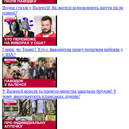
Водна стихія у Валенсії! Як жителі відновлюють життя після
повені?
Гарріс чи Трамп? Хто є фаворитом перед початком виборів у
США?
У Валенсії короля та прем'єр-міністра закидали брудом! У
чому звинувачують іспанських лідерів?