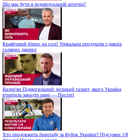
Що має бути в індивідуальній аптечці?
Крафтовий бізнес на солі! Унікальна продукція з давніх
соляних джерел
Валер'ян Підмогильний: великий талант, якого Україна
втратила занадто рано — Постаті
Хто продовжить боротьбу за Кубок України? Підсумки 1/8