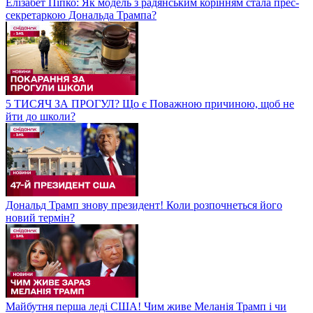
Елізабет Піпко: Як модель з радянським корінням стала прес-
секретаркою Дональда Трампа?
5 ТИСЯЧ ЗА ПРОГУЛ? Що є Поважною причиною, щоб не
йти до школи?
Дональд Трамп знову президент! Коли розпочнеться його
новий термін?
Майбутня перша леді США! Чим живе Меланія Трамп і чи