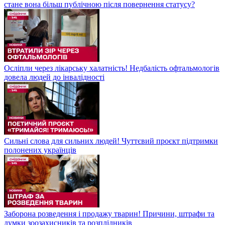
стане вона більш публічною після повернення статусу?
Осліпли через лікарську халатність! Недбалість офтальмологів
довела людей до інвалідності
Сильні слова для сильних людей! Чуттєвий проєкт підтримки
полонених українців
Заборона розведення і продажу тварин! Причини, штрафи та
думки зоозахисників та розплідників