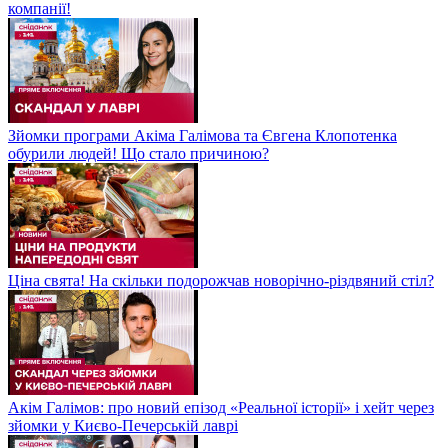
компанії!
Зйомки програми Акіма Галімова та Євгена Клопотенка
обурили людей! Що стало причиною?
Ціна свята! На скільки подорожчав новорічно-різдвяний стіл?
Акім Галімов: про новий епізод «Реальної історії» і хейт через
зйомки у Києво-Печерській лаврі