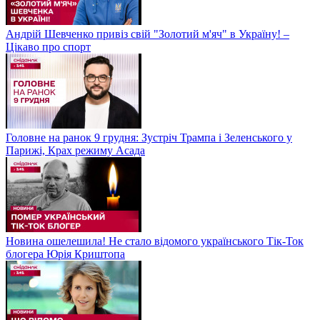
Андрій Шевченко привіз свій "Золотий м'яч" в Україну! –
Цікаво про спорт
Головне на ранок 9 грудня: Зустріч Трампа і Зеленського у
Парижі, Крах режиму Асада
Новина ошелешила! Не стало відомого українського Тік-Ток
блогера Юрія Криштопа