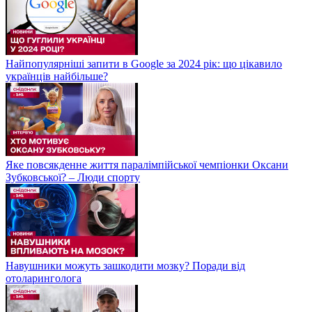
Найпопулярніші запити в Google за 2024 рік: що цікавило
українців найбільше?
Яке повсякденне життя паралімпійської чемпіонки Оксани
Зубковської? – Люди спорту
Навушники можуть зашкодити мозку? Поради від
отоларинголога