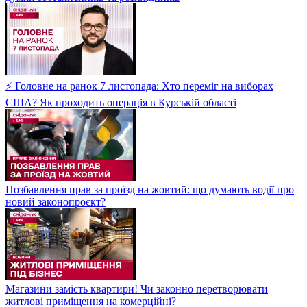
⚡ Головне на ранок 7 листопада: Хто переміг на виборах
США? Як проходить операція в Курській області
Позбавлення прав за проїзд на жовтий: що думають водії про
новий законопроєкт?
Магазини замість квартири! Чи законно перетворювати
житлові приміщення на комерційні?