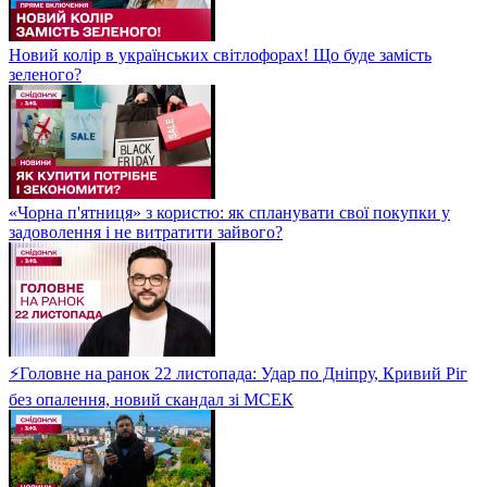
Новий колір в українських світлофорах! Що буде замість
зеленого?
«Чорна п'ятниця» з користю: як спланувати свої покупки у
задоволення і не витратити зайвого?
⚡Головне на ранок 22 листопада: Удар по Дніпру, Кривий Ріг
без опалення, новий скандал зі МСЕК