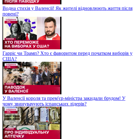
Водна стихія у Валенсії! Як жителі відновлюють життя після
повені?
Гарріс чи Трамп? Хто є фаворитом перед початком виборів у
США?
У Валенсії короля та прем'єр-міністра закидали брудом! У
чому звинувачують іспанських лідерів?