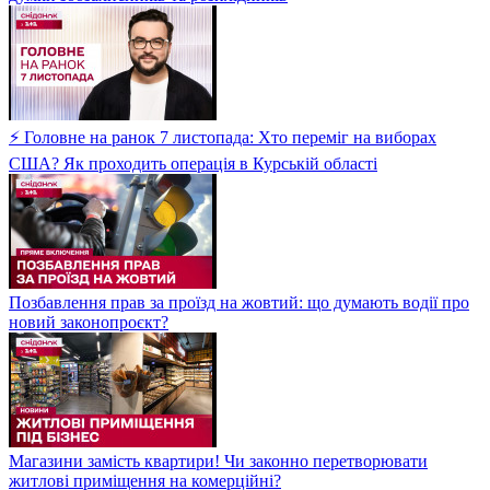
⚡ Головне на ранок 7 листопада: Хто переміг на виборах
США? Як проходить операція в Курській області
Позбавлення прав за проїзд на жовтий: що думають водії про
новий законопроєкт?
Магазини замість квартири! Чи законно перетворювати
житлові приміщення на комерційні?