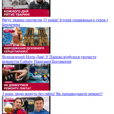
Рятує тварин протягом 15 років! Історія справжнього героя з
Бердичева
Відновлений Нотр-Дам! У Парижі відбулося урочисте
відкриття Собору Паризької Богоматері
3 роки люди живуть без ліфта! Як пришвидшити ремонт?