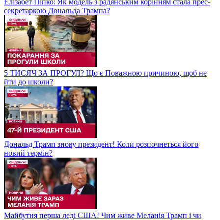
Елізабет Піпко: Як модель з радянським корінням стала прес-
секретаркою Дональда Трампа?
5 ТИСЯЧ ЗА ПРОГУЛ? Що є Поважною причиною, щоб не
йти до школи?
Дональд Трамп знову президент! Коли розпочнеться його
новий термін?
Майбутня перша леді США! Чим живе Меланія Трамп і чи