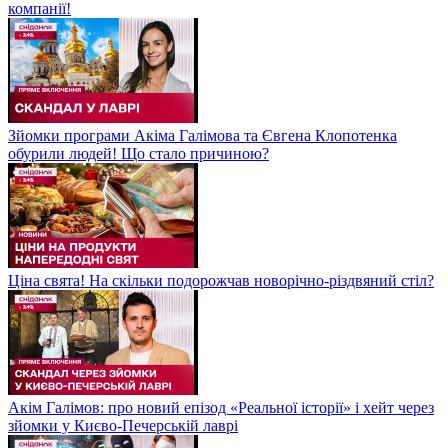
компанії!
Зйомки програми Акіма Галімова та Євгена Клопотенка
обурили людей! Що стало причиною?
Ціна свята! На скільки подорожчав новорічно-різдвяний стіл?
Акім Галімов: про новий епізод «Реальної історії» і хейт через
зйомки у Києво-Печерській лаврі