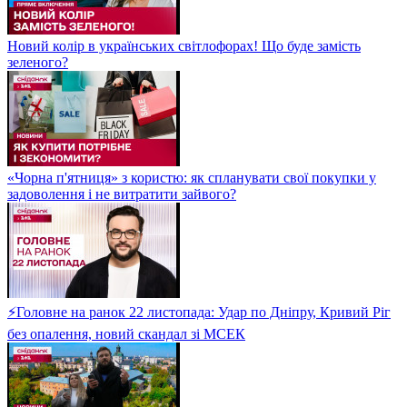
Новий колір в українських світлофорах! Що буде замість
зеленого?
«Чорна п'ятниця» з користю: як спланувати свої покупки у
задоволення і не витратити зайвого?
⚡Головне на ранок 22 листопада: Удар по Дніпру, Кривий Ріг
без опалення, новий скандал зі МСЕК