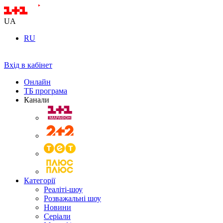
UA
RU
Вхід в кабінет
Онлайн
ТБ програма
Канали
Категорії
Реаліті-шоу
Розважальні шоу
Новини
Серіали