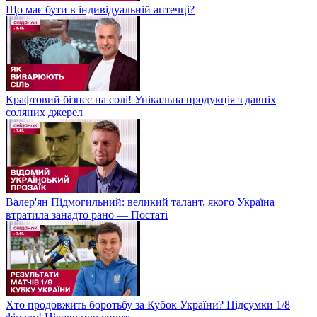
Що має бути в індивідуальній аптечці?
Крафтовий бізнес на солі! Унікальна продукція з давніх
соляних джерел
Валер'ян Підмогильний: великий талант, якого Україна
втратила занадто рано — Постаті
Хто продовжить боротьбу за Кубок України? Підсумки 1/8