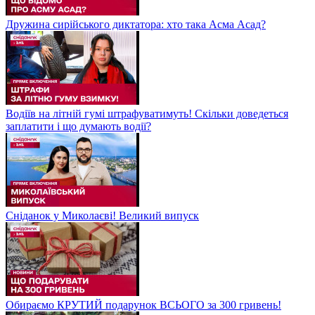
Дружина сирійського диктатора: хто така Асма Асад?
Водіїв на літній гумі штрафуватимуть! Скільки доведеться
заплатити і що думають водії?
Сніданок у Миколаєві! Великий випуск
Обираємо КРУТИЙ подарунок ВСЬОГО за 300 гривень!