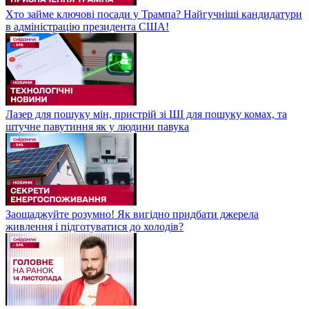
Хто займе ключові посади у Трампа? Найгучніші кандидатури
в адміністрацію президента США!
Лазер для пошуку мін, пристрій зі ШІ для пошуку комах, та
штучне павутиння як у людини павука
Заощаджуйте розумно! Як вигідно придбати джерела
живлення і підготуватися до холодів?