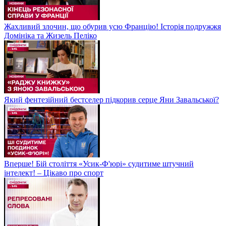
Жахливий злочин, що обурив усю Францію! Історія подружжя
Домініка та Жизель Пеліко
Який фентезійний бестселер підкорив серце Яни Завальської?
Вперше! Бій століття «Усик-Ф'юрі» судитиме штучний
інтелект! – Цікаво про спорт