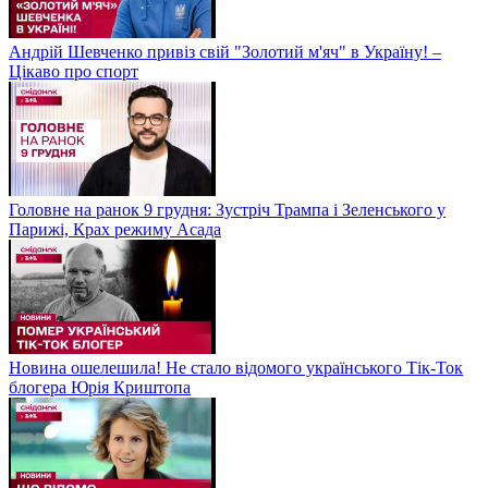
Андрій Шевченко привіз свій "Золотий м'яч" в Україну! –
Цікаво про спорт
Головне на ранок 9 грудня: Зустріч Трампа і Зеленського у
Парижі, Крах режиму Асада
Новина ошелешила! Не стало відомого українського Тік-Ток
блогера Юрія Криштопа