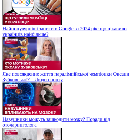
Найпопулярніші запити в Google за 2024 рік: що цікавило
українців найбільше?
Яке повсякденне життя паралімпійської чемпіонки Оксани
Зубковської? – Люди спорту
Навушники можуть зашкодити мозку? Поради від
отоларинголога