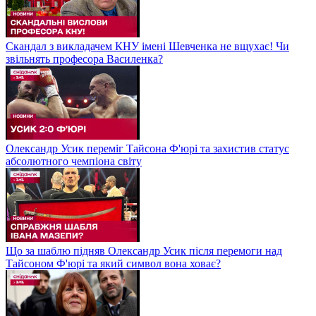
Скандал з викладачем КНУ імені Шевченка не вщухає! Чи
звільнять професора Василенка?
Олександр Усик переміг Тайсона Ф'юрі та захистив статус
абсолютного чемпіона світу
Що за шаблю підняв Олександр Усик після перемоги над
Тайсоном Ф'юрі та який символ вона ховає?