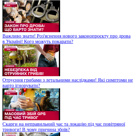
Важливо знати! Роз'яснення нового законопроєкту про дрова
в Україні! Кого можуть покарати?
Отруєння грибами з летальними наслідками! Які симптоми не
варто ігнорувати?
Скарги на неправильний час та локацію під час повітряної
тривоги! В чому причина збоїв?