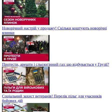
Новорічний настрій у продажу! Скільки коштують новорічні
ялинки
Протести, арешти і сльозогінний газ: що відбувається у Грузії?
Соціальний захист ветеранів! Перелік пільг для учасників
бойових дій