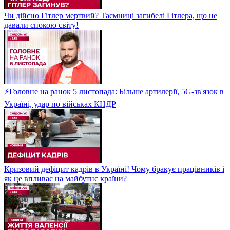
Чи дійсно Гітлер мертвий? Таємниці загибелі Гітлера, що не
давали спокою світу!
⚡Головне на ранок 5 листопада: Більше артилерії, 5G-зв'язок в
Україні, удар по військах КНДР
Кризовий дефіцит кадрів в Україні! Чому бракує працівників і
як це впливає на майбутнє країни?