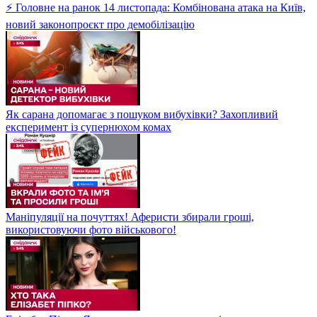
⚡ Головне на ранок 14 листопада: Комбінована атака на Київ,
новий законопроєкт про демобілізацію
Як сарана допомагає з пошуком вибухівки? Захопливий
експеримент із супернюхом комах
Маніпуляції на почуттях! Аферисти збирали гроші,
використовуючи фото військового!