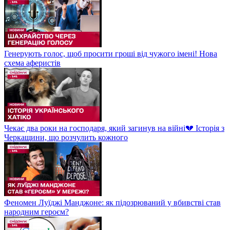
Генерують голос, щоб просити гроші від чужого імені! Нова
схема аферистів
Чекає два роки на господаря, який загинув на війні💔 Історія з
Черкащини, що розчулить кожного
Феномен Луїджі Манджоне: як підозрюваний у вбивстві став
народним героєм?