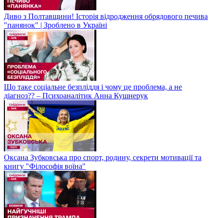
Диво з Полтавщини! Історія відродження обрядового печива
"панянок" | Зроблено в Україні
Що таке соціальне безпліддя і чому це проблема, а не
діагноз?? – Психоаналітик Анна Кушнерук
Оксана Зубковська про спорт, родину, секрети мотивації та
книгу "Філософія воїна"