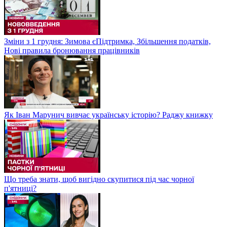
Зміни з 1 грудня: Зимова єПідтримка, Збільшення податків,
Нові правила бронювання працівників
Як Іван Марунич вивчає українську історію? Раджу книжку
Що треба знати, щоб вигідно скупитися під час чорної
п'ятниці?