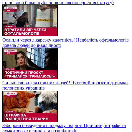
стане вона більш публічною після повернення статусу?
Осліпли через лікарську халатність! Недбалість офтальмологів
довела людей до інвалідності
Сильні слова для сильних людей! Чуттєвий проєкт підтримки
полонених українців
Заборона розведення і продажу тварин! Причини, штрафи та
думки зоозахисників та розплідників