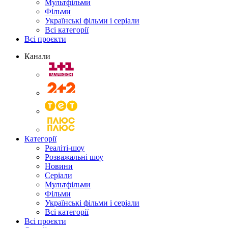
Мультфільми
Фільми
Українські фільми і серіали
Всі категорії
Всі проєкти
Канали
Категорії
Реаліті-шоу
Розважальні шоу
Новини
Серіали
Мультфільми
Фільми
Українські фільми і серіали
Всі категорії
Всі проєкти