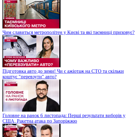
Чим славиться метрополітен у Києві та які таємниці приховує?
Підготовка авто до зими! Чи є ажіотаж на СТО та скільки
коштує "перевзути" авто?
Головне на ранок 6 листопада: Перші результати виборів у
США, Ракетна атака по Запоріжжю