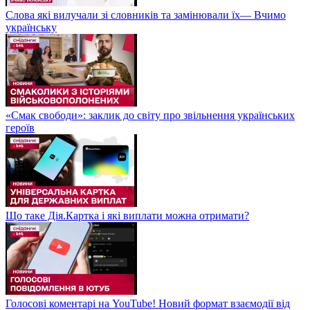
Слова які вилучали зі словників та замінювали їх— Вчимо
українську
«Смак свободи»: заклик до світу про звільнення українських
героїв
Що таке Дія.Картка і які виплати можна отримати?
Голосові коментарі на YouTube! Новий формат взаємодії від