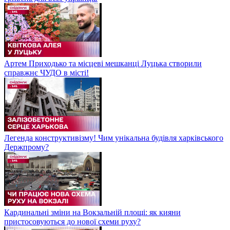
Артем Приходько та місцеві мешканці Луцька створили
справжнє ЧУДО в місті!
Легенда конструктивізму! Чим унікальна будівля харківського
Держпрому?
Кардинальні зміни на Вокзальній площі: як кияни
пристосовуються до нової схеми руху?