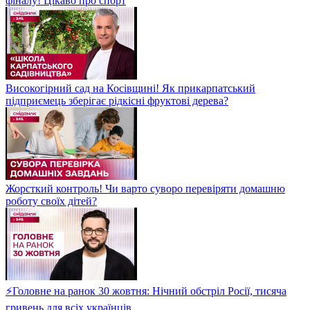
фіналу! Цікаво про спорт
Високогірний сад на Косівщині! Як прикарпатський
підприємець зберігає рідкісні фруктові дерева?
Жорсткий контроль! Чи варто суворо перевіряти домашню
роботу своїх дітей?
⚡Головне на ранок 30 жовтня: Нічний обстріл Росії, тисяча
гривень для всіх українців