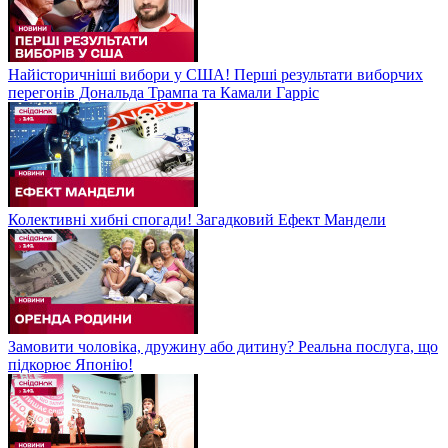
Найісторичніші вибори у США! Перші результати виборчих
перегонів Дональда Трампа та Камали Гарріс
Колективні хибні спогади! Загадковий Ефект Мандели
Замовити чоловіка, дружину або дитину? Реальна послуга, що
підкорює Японію!