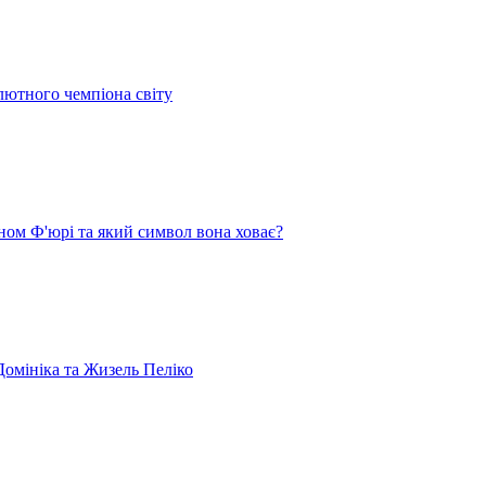
лютного чемпіона світу
ом Ф'юрі та який символ вона ховає?
омініка та Жизель Пеліко