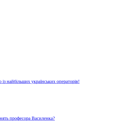
о із найбільших українських операторів!
ьнять професора Василенка?