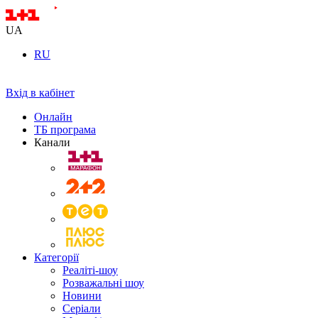
UA
RU
Вхід в кабінет
Онлайн
ТБ програма
Канали
Категорії
Реаліті-шоу
Розважальні шоу
Новини
Серіали