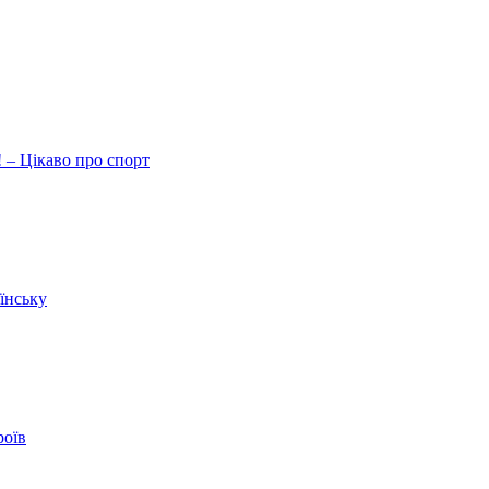
 – Цікаво про спорт
їнську
роїв