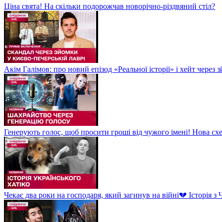
Ціна свята! На скільки подорожчав новорічно-різдвяний стіл?
Акім Галімов: про новий епізод «Реальної історії» і хейт через
Генерують голос, щоб просити гроші від чужого імені! Нова сх
Чекає два роки на господаря, який загинув на війні💔 Історія 