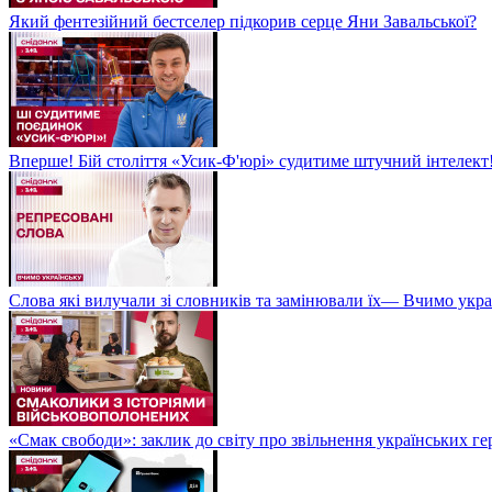
Який фентезійний бестселер підкорив серце Яни Завальської?
Вперше! Бій століття «Усик-Ф'юрі» судитиме штучний інтелект!
Слова які вилучали зі словників та замінювали їх— Вчимо укра
«Смак свободи»: заклик до світу про звільнення українських ге