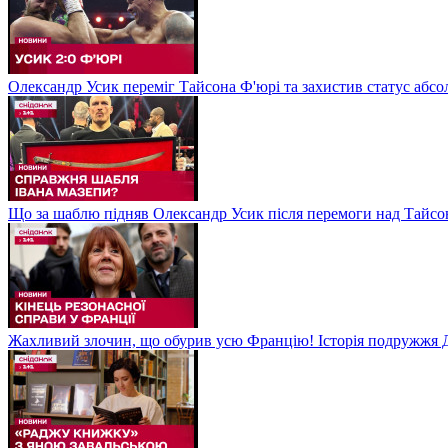
Олександр Усик переміг Тайсона Ф'юрі та захистив статус абсо
Що за шаблю підняв Олександр Усик після перемоги над Тайсон
Жахливий злочин, що обурив усю Францію! Історія подружжя Д