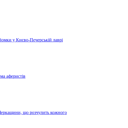
 зйомки у Києво-Печерській лаврі
ема аферистів
з Черкащини, що розчулить кожного