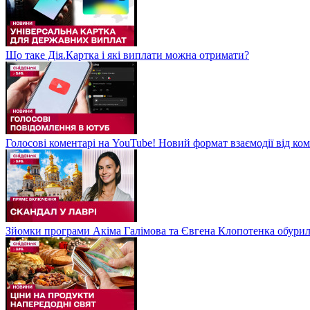
Що таке Дія.Картка і які виплати можна отримати?
Голосові коментарі на YouTube! Новий формат взаємодії від ком
Зйомки програми Акіма Галімова та Євгена Клопотенка обури