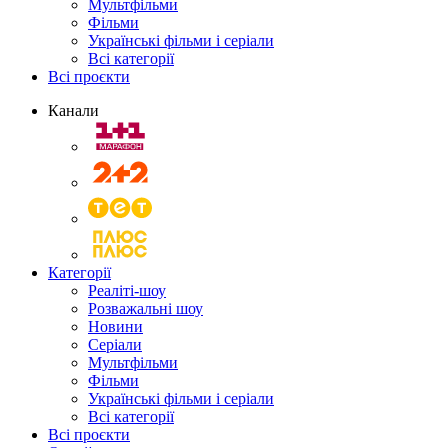
Мультфільми
Фільми
Українські фільми і серіали
Всі категорії
Всі проєкти
Канали
Категорії
Реаліті-шоу
Розважальні шоу
Новини
Серіали
Мультфільми
Фільми
Українські фільми і серіали
Всі категорії
Всі проєкти