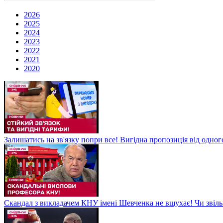
2026
2025
2024
2023
2022
2021
2020
Залишатись на зв'язку попри все! Вигідна пропозиція від одног
Скандал з викладачем КНУ імені Шевченка не вщухає! Чи звіл