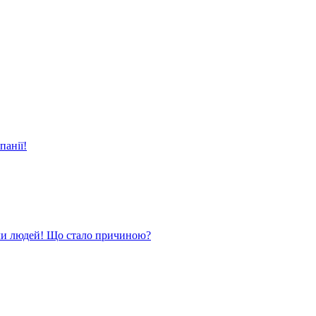
панії!
ли людей! Що стало причиною?