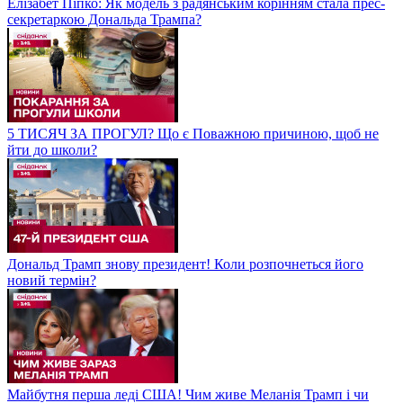
Елізабет Піпко: Як модель з радянським корінням стала прес-
секретаркою Дональда Трампа?
5 ТИСЯЧ ЗА ПРОГУЛ? Що є Поважною причиною, щоб не
йти до школи?
Дональд Трамп знову президент! Коли розпочнеться його
новий термін?
Майбутня перша леді США! Чим живе Меланія Трамп і чи