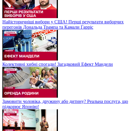
Найісторичніші вибори у США! Перші результати виборчих
перегонів Дональда Трампа та Камали Гарріс
Колективні хибні спогади! Загадковий Ефект Мандели
Замовити чоловіка, дружину або дитину? Реальна послуга, що
підкорює Японію!