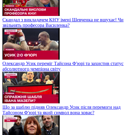
Скандал з викладачем КНУ імені Шевченка не вщухає! Чи
звільнять професора Василенка?
Олександр Усик переміг Тайсона Ф'юрі та захистив статус
абсолютного чемпіона світу
Що за шаблю підняв Олександр Усик після перемоги над
Тайсоном Ф'юрі та який символ вона ховає?