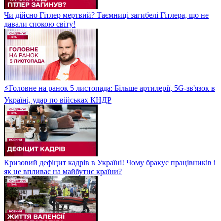
Чи дійсно Гітлер мертвий? Таємниці загибелі Гітлера, що не
давали спокою світу!
⚡Головне на ранок 5 листопада: Більше артилерії, 5G-зв'язок в
Україні, удар по військах КНДР
Кризовий дефіцит кадрів в Україні! Чому бракує працівників і
як це впливає на майбутнє країни?