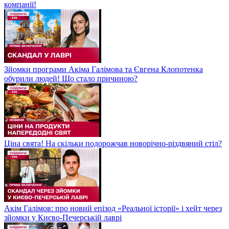
компанії!
Зйомки програми Акіма Галімова та Євгена Клопотенка
обурили людей! Що стало причиною?
Ціна свята! На скільки подорожчав новорічно-різдвяний стіл?
Акім Галімов: про новий епізод «Реальної історії» і хейт через
зйомки у Києво-Печерській лаврі