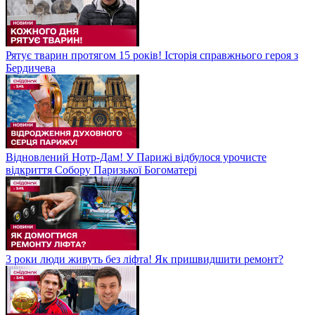
Рятує тварин протягом 15 років! Історія справжнього героя з
Бердичева
Відновлений Нотр-Дам! У Парижі відбулося урочисте
відкриття Собору Паризької Богоматері
3 роки люди живуть без ліфта! Як пришвидшити ремонт?