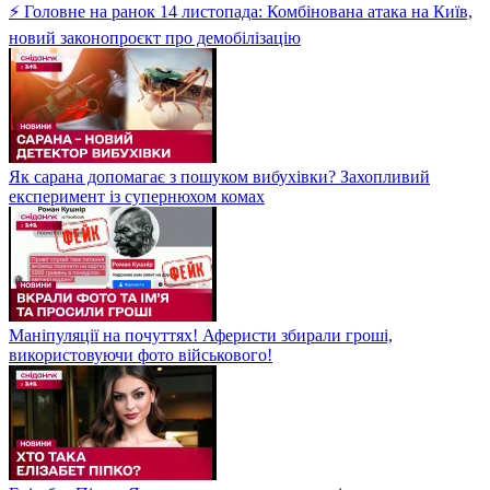
⚡ Головне на ранок 14 листопада: Комбінована атака на Київ,
новий законопроєкт про демобілізацію
Як сарана допомагає з пошуком вибухівки? Захопливий
експеримент із супернюхом комах
Маніпуляції на почуттях! Аферисти збирали гроші,
використовуючи фото військового!