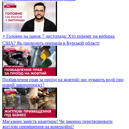
⚡ Головне на ранок 7 листопада: Хто переміг на виборах
США? Як проходить операція в Курській області
Позбавлення прав за проїзд на жовтий: що думають водії про
новий законопроєкт?
Магазини замість квартири! Чи законно перетворювати
житлові приміщення на комерційні?