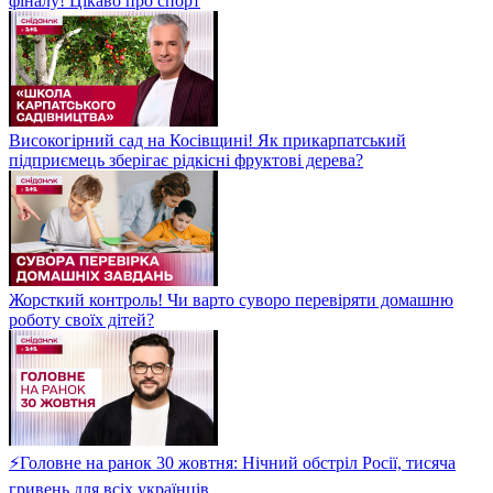
фіналу! Цікаво про спорт
Високогірний сад на Косівщині! Як прикарпатський
підприємець зберігає рідкісні фруктові дерева?
Жорсткий контроль! Чи варто суворо перевіряти домашню
роботу своїх дітей?
⚡Головне на ранок 30 жовтня: Нічний обстріл Росії, тисяча
гривень для всіх українців