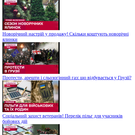
Новорічний настрій у продажу! Скільки коштують новорічні
ялинки
Протести, арешти і сльозогінний газ: що відбувається у Грузії?
Соціальний захист ветеранів! Перелік пільг для учасників
бойових дій