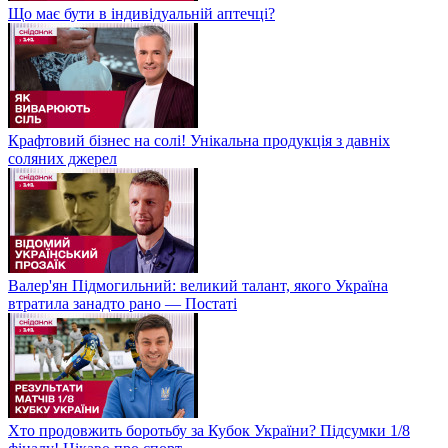
Що має бути в індивідуальній аптечці?
Крафтовий бізнес на солі! Унікальна продукція з давніх
соляних джерел
Валер'ян Підмогильний: великий талант, якого Україна
втратила занадто рано — Постаті
Хто продовжить боротьбу за Кубок України? Підсумки 1/8