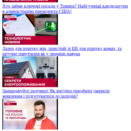
Хто займе ключові посади у Трампа? Найгучніші кандидатури
в адміністрацію президента США!
Лазер для пошуку мін, пристрій зі ШІ для пошуку комах, та
штучне павутиння як у людини павука
Заощаджуйте розумно! Як вигідно придбати джерела
живлення і підготуватися до холодів?