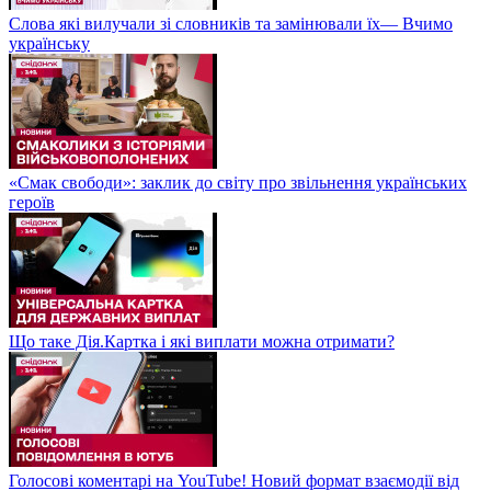
Слова які вилучали зі словників та замінювали їх— Вчимо
українську
«Смак свободи»: заклик до світу про звільнення українських
героїв
Що таке Дія.Картка і які виплати можна отримати?
Голосові коментарі на YouTube! Новий формат взаємодії від