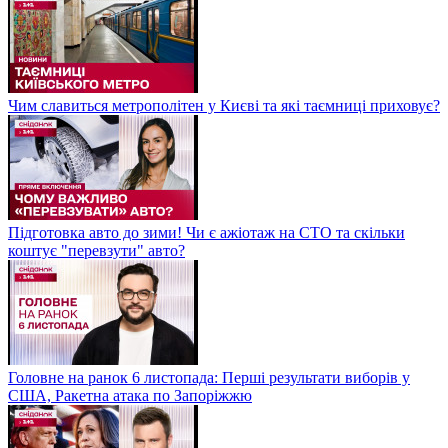
Чим славиться метрополітен у Києві та які таємниці приховує?
Підготовка авто до зими! Чи є ажіотаж на СТО та скільки
коштує "перевзути" авто?
Головне на ранок 6 листопада: Перші результати виборів у
США, Ракетна атака по Запоріжжю