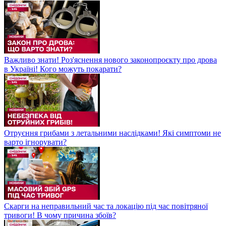
Важливо знати! Роз'яснення нового законопроєкту про дрова
в Україні! Кого можуть покарати?
Отруєння грибами з летальними наслідками! Які симптоми не
варто ігнорувати?
Скарги на неправильний час та локацію під час повітряної
тривоги! В чому причина збоїв?