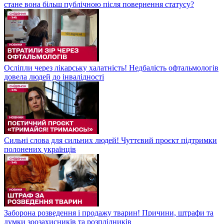
стане вона більш публічною після повернення статусу?
Осліпли через лікарську халатність! Недбалість офтальмологів
довела людей до інвалідності
Сильні слова для сильних людей! Чуттєвий проєкт підтримки
полонених українців
Заборона розведення і продажу тварин! Причини, штрафи та
думки зоозахисників та розплідників