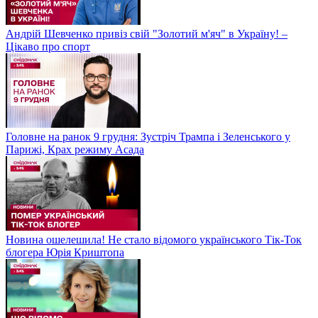
Андрій Шевченко привіз свій "Золотий м'яч" в Україну! –
Цікаво про спорт
Головне на ранок 9 грудня: Зустріч Трампа і Зеленського у
Парижі, Крах режиму Асада
Новина ошелешила! Не стало відомого українського Тік-Ток
блогера Юрія Криштопа