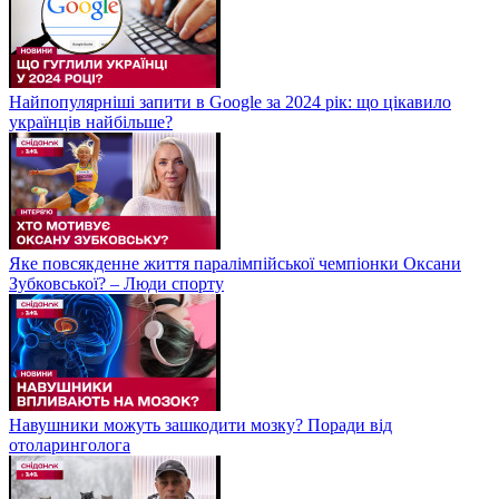
Найпопулярніші запити в Google за 2024 рік: що цікавило
українців найбільше?
Яке повсякденне життя паралімпійської чемпіонки Оксани
Зубковської? – Люди спорту
Навушники можуть зашкодити мозку? Поради від
отоларинголога