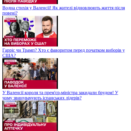
Водна стихія у Валенсії! Як жителі відновлюють життя після
повені?
Гарріс чи Трамп? Хто є фаворитом перед початком виборів у
США?
У Валенсії короля та прем'єр-міністра закидали брудом! У
чому звинувачують іспанських лідерів?