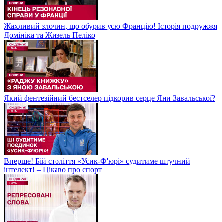
Жахливий злочин, що обурив усю Францію! Історія подружжя
Домініка та Жизель Пеліко
Який фентезійний бестселер підкорив серце Яни Завальської?
Вперше! Бій століття «Усик-Ф'юрі» судитиме штучний
інтелект! – Цікаво про спорт