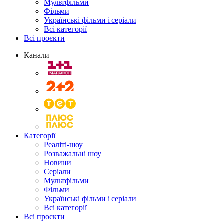
Мультфільми
Фільми
Українські фільми і серіали
Всі категорії
Всі проєкти
Канали
Категорії
Реаліті-шоу
Розважальні шоу
Новини
Серіали
Мультфільми
Фільми
Українські фільми і серіали
Всі категорії
Всі проєкти