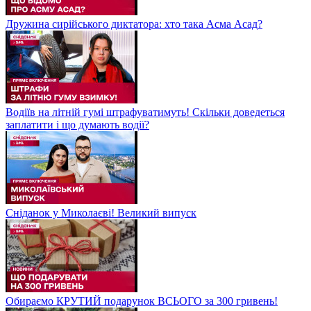
Дружина сирійського диктатора: хто така Асма Асад?
Водіїв на літній гумі штрафуватимуть! Скільки доведеться
заплатити і що думають водії?
Сніданок у Миколаєві! Великий випуск
Обираємо КРУТИЙ подарунок ВСЬОГО за 300 гривень!