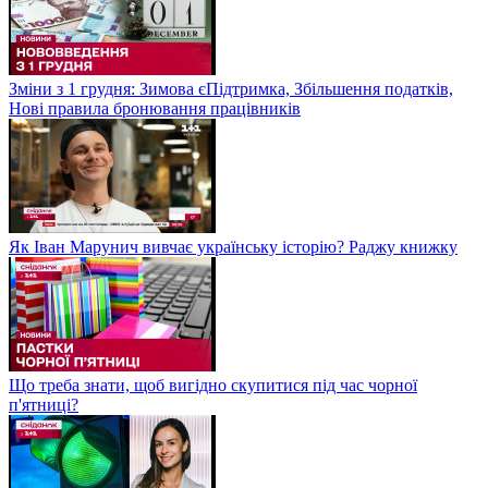
Зміни з 1 грудня: Зимова єПідтримка, Збільшення податків,
Нові правила бронювання працівників
Як Іван Марунич вивчає українську історію? Раджу книжку
Що треба знати, щоб вигідно скупитися під час чорної
п'ятниці?