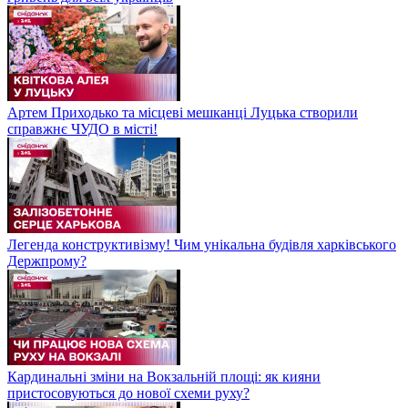
Артем Приходько та місцеві мешканці Луцька створили
справжнє ЧУДО в місті!
Легенда конструктивізму! Чим унікальна будівля харківського
Держпрому?
Кардинальні зміни на Вокзальній площі: як кияни
пристосовуються до нової схеми руху?