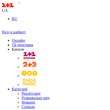
UA
RU
Вхід в кабінет
Онлайн
ТБ програма
Канали
Категорії
Реаліті-шоу
Розважальні шоу
Новини
Серіали