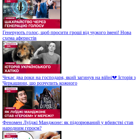
Генерують голос, щоб просити гроші від чужого імені! Нова
схема аферистів
Чекає два роки на господаря, який загинув на війні💔 Історія з
Черкащини, що розчулить кожного
Феномен Луїджі Манджоне: як підозрюваний у вбивстві став
народним героєм?