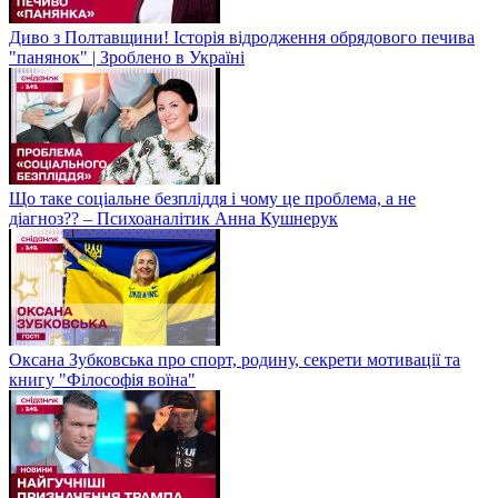
Диво з Полтавщини! Історія відродження обрядового печива
"панянок" | Зроблено в Україні
Що таке соціальне безпліддя і чому це проблема, а не
діагноз?? – Психоаналітик Анна Кушнерук
Оксана Зубковська про спорт, родину, секрети мотивації та
книгу "Філософія воїна"