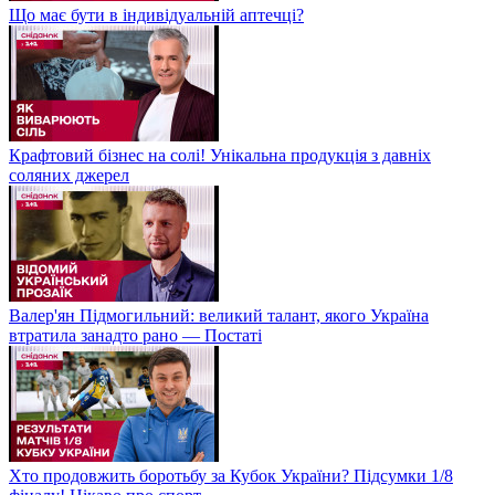
Що має бути в індивідуальній аптечці?
Крафтовий бізнес на солі! Унікальна продукція з давніх
соляних джерел
Валер'ян Підмогильний: великий талант, якого Україна
втратила занадто рано — Постаті
Хто продовжить боротьбу за Кубок України? Підсумки 1/8