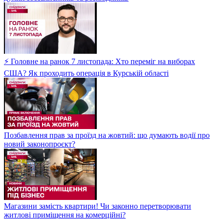
⚡ Головне на ранок 7 листопада: Хто переміг на виборах
США? Як проходить операція в Курській області
Позбавлення прав за проїзд на жовтий: що думають водії про
новий законопроєкт?
Магазини замість квартири! Чи законно перетворювати
житлові приміщення на комерційні?