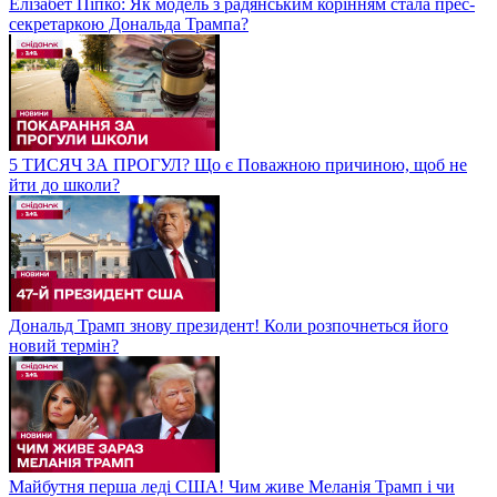
Елізабет Піпко: Як модель з радянським корінням стала прес-
секретаркою Дональда Трампа?
5 ТИСЯЧ ЗА ПРОГУЛ? Що є Поважною причиною, щоб не
йти до школи?
Дональд Трамп знову президент! Коли розпочнеться його
новий термін?
Майбутня перша леді США! Чим живе Меланія Трамп і чи