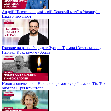
Андрій Шевченко привіз свій "Золотий м'яч" в Україну! –
Цікаво про спорт
Головне на ранок 9 грудня: Зустріч Трампа і Зеленського у
Парижі, Крах режиму Асада
Новина ошелешила! Не стало відомого українського Тік-Ток
блогера Юрія Криштопа