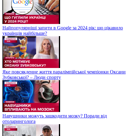
Найпопулярніші запити в Google за 2024 рік: що цікавило
українців найбільше?
Яке повсякденне життя паралімпійської чемпіонки Оксани
Зубковської? – Люди спорту
Навушники можуть зашкодити мозку? Поради від
отоларинголога