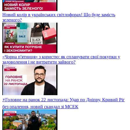
Новий колір в українських світлофорах! Що буде замість
зеленого?
«Чорна п'ятниця» з користю: як спланувати свої покупки у
задоволення і не витратити зайвого?
⚡Головне на ранок 22 листопада: Удар по Дніпру, Кривий Ріг
без опалення, новий скандал зі МСЕК