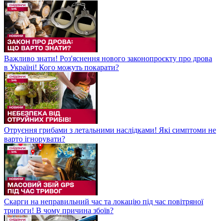
Важливо знати! Роз'яснення нового законопроєкту про дрова
в Україні! Кого можуть покарати?
Отруєння грибами з летальними наслідками! Які симптоми не
варто ігнорувати?
Скарги на неправильний час та локацію під час повітряної
тривоги! В чому причина збоїв?