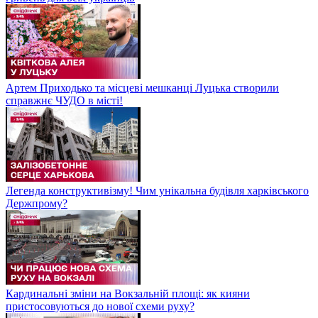
Артем Приходько та місцеві мешканці Луцька створили
справжнє ЧУДО в місті!
Легенда конструктивізму! Чим унікальна будівля харківського
Держпрому?
Кардинальні зміни на Вокзальній площі: як кияни
пристосовуються до нової схеми руху?