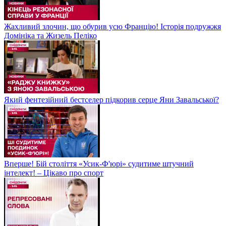
Жахливий злочин, що обурив усю Францію! Історія подружжя
Домініка та Жизель Пеліко
Який фентезійний бестселер підкорив серце Яни Завальської?
Вперше! Бій століття «Усик-Ф'юрі» судитиме штучний
інтелект! – Цікаво про спорт