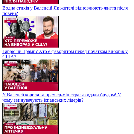
Водна стихія у Валенсії! Як жителі відновлюють життя після
повені?
Гарріс чи Трамп? Хто є фаворитом перед початком виборів у
США?
У Валенсії короля та прем'єр-міністра закидали брудом! У
чому звинувачують іспанських лідерів?