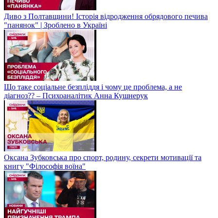
Диво з Полтавщини! Історія відродження обрядового печива
"панянок" | Зроблено в Україні
Що таке соціальне безпліддя і чому це проблема, а не
діагноз?? – Психоаналітик Анна Кушнерук
Оксана Зубковська про спорт, родину, секрети мотивації та
книгу "Філософія воїна"