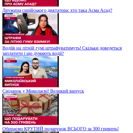
Дружина сирійського диктатора: хто така Асма Асад?
Водіїв на літній гумі штрафуватимуть! Скільки доведеться
заплатити і що думають водії?
Сніданок у Миколаєві! Великий випуск
Обираємо КРУТИЙ подарунок ВСЬОГО за 300 гривень!