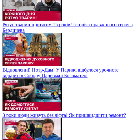
Рятує тварин протягом 15 років! Історія справжнього героя з
Бердичева
Відновлений Нотр-Дам! У Парижі відбулося урочисте
відкриття Собору Паризької Богоматері
3 роки люди живуть без ліфта! Як пришвидшити ремонт?