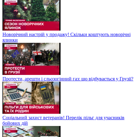
Новорічний настрій у продажу! Скільки коштують новорічні
ялинки
Протести, арешти і сльозогінний газ: що відбувається у Грузії?
Соціальний захист ветеранів! Перелік пільг для учасників
бойових дій