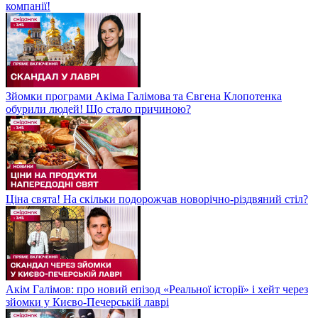
компанії!
Зйомки програми Акіма Галімова та Євгена Клопотенка
обурили людей! Що стало причиною?
Ціна свята! На скільки подорожчав новорічно-різдвяний стіл?
Акім Галімов: про новий епізод «Реальної історії» і хейт через
зйомки у Києво-Печерській лаврі