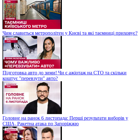
Чим славиться метрополітен у Києві та які таємниці приховує?
Підготовка авто до зими! Чи є ажіотаж на СТО та скільки
коштує "перевзути" авто?
Головне на ранок 6 листопада: Перші результати виборів у
США, Ракетна атака по Запоріжжю