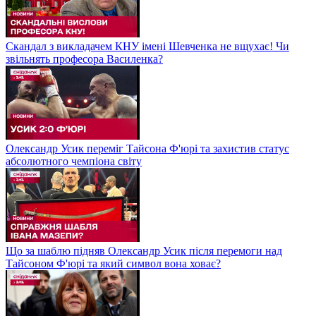
Скандал з викладачем КНУ імені Шевченка не вщухає! Чи
звільнять професора Василенка?
Олександр Усик переміг Тайсона Ф'юрі та захистив статус
абсолютного чемпіона світу
Що за шаблю підняв Олександр Усик після перемоги над
Тайсоном Ф'юрі та який символ вона ховає?