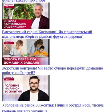
фіналу! Цікаво про спорт
Високогірний сад на Косівщині! Як прикарпатський
підприємець зберігає рідкісні фруктові дерева?
Жорсткий контроль! Чи варто суворо перевіряти домашню
роботу своїх дітей?
⚡Головне на ранок 30 жовтня: Нічний обстріл Росії, тисяча
гривень для всіх українців