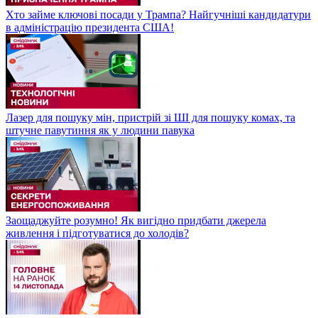
Хто займе ключові посади у Трампа? Найгучніші кандидатури
в адміністрацію президента США!
Лазер для пошуку мін, пристрій зі ШІ для пошуку комах, та
штучне павутиння як у людини павука
Заощаджуйте розумно! Як вигідно придбати джерела
живлення і підготуватися до холодів?