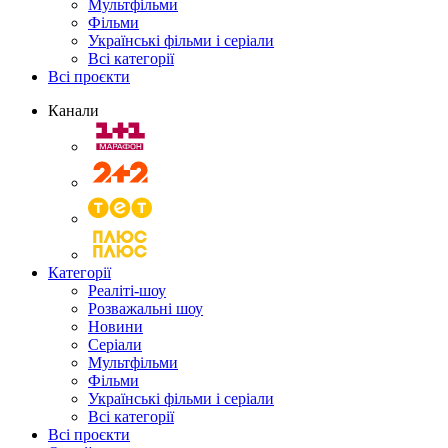
Мультфільми
Фільми
Українські фільми і серіали
Всі категорії
Всі проєкти
Канали
Категорії
Реаліті-шоу
Розважальні шоу
Новини
Серіали
Мультфільми
Фільми
Українські фільми і серіали
Всі категорії
Всі проєкти