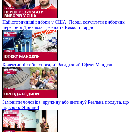
Найісторичніші вибори у США! Перші результати виборчих
перегонів Дональда Трампа та Камали Гарріс
Колективні хибні спогади! Загадковий Ефект Мандели
Замовити чоловіка, дружину або дитину? Реальна послуга, що
підкорює Японію!