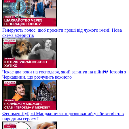
Генерують голос, щоб просити гроші від чужого імені! Нова
схема аферистів
Чекає два роки на господаря, який загинув на війні💔 Історія з
Черкащини, що розчулить кожного
Феномен Луїджі Манджоне: як підозрюваний у вбивстві став
народним героєм?