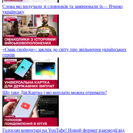
Слова які вилучали зі словників та замінювали їх— Вчимо
українську
«Смак свободи»: заклик до світу про звільнення українських
героїв
Що таке Дія.Картка і які виплати можна отримати?
Голосові коментарі на YouTube! Новий формат взаємодії від