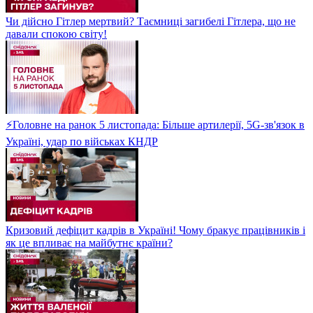
Чи дійсно Гітлер мертвий? Таємниці загибелі Гітлера, що не
давали спокою світу!
⚡Головне на ранок 5 листопада: Більше артилерії, 5G-зв'язок в
Україні, удар по військах КНДР
Кризовий дефіцит кадрів в Україні! Чому бракує працівників і
як це впливає на майбутнє країни?