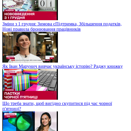
Зміни з 1 грудня: Зимова єПідтримка, Збільшення податків,
Нові правила бронювання працівників
Як Іван Марунич вивчає українську історію? Раджу книжку
Що треба знати, щоб вигідно скупитися під час чорної
п'ятниці?