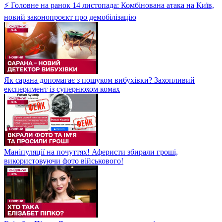
⚡ Головне на ранок 14 листопада: Комбінована атака на Київ,
новий законопроєкт про демобілізацію
Як сарана допомагає з пошуком вибухівки? Захопливий
експеримент із супернюхом комах
Маніпуляції на почуттях! Аферисти збирали гроші,
використовуючи фото військового!