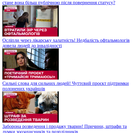
стане вона більш публічною після повернення статусу?
Осліпли через лікарську халатність! Недбалість офтальмологів
довела людей до інвалідності
Сильні слова для сильних людей! Чуттєвий проєкт підтримки
полонених українців
Заборона розведення і продажу тварин! Причини, штрафи та
думки зоозахисників та розплідників