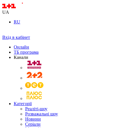
UA
RU
Вхід в кабінет
Онлайн
ТБ програма
Канали
Категорії
Реаліті-шоу
Розважальні шоу
Новини
Серіали