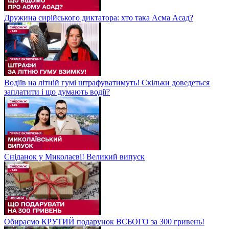
Дружина сирійського диктатора: хто така Асма Асад?
Водіїв на літній гумі штрафуватимуть! Скільки доведеться
заплатити і що думають водії?
Сніданок у Миколаєві! Великий випуск
Обираємо КРУТИЙ подарунок ВСЬОГО за 300 гривень!