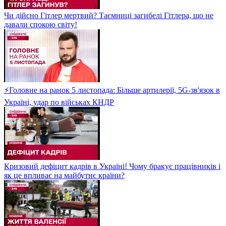
Чи дійсно Гітлер мертвий? Таємниці загибелі Гітлера, що не
давали спокою світу!
⚡Головне на ранок 5 листопада: Більше артилерії, 5G-зв'язок в
Україні, удар по військах КНДР
Кризовий дефіцит кадрів в Україні! Чому бракує працівників і
як це впливає на майбутнє країни?