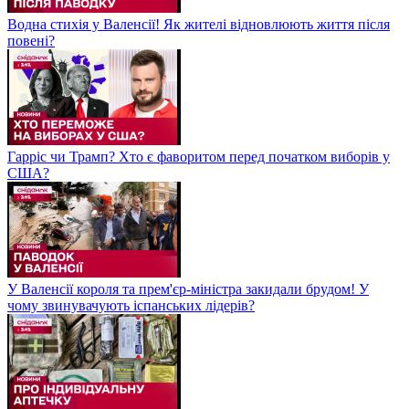
Водна стихія у Валенсії! Як жителі відновлюють життя після
повені?
Гарріс чи Трамп? Хто є фаворитом перед початком виборів у
США?
У Валенсії короля та прем'єр-міністра закидали брудом! У
чому звинувачують іспанських лідерів?