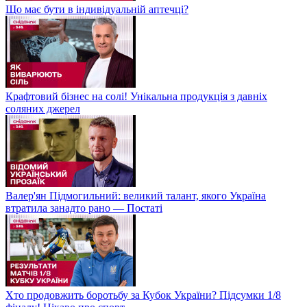
Що має бути в індивідуальній аптечці?
Крафтовий бізнес на солі! Унікальна продукція з давніх
соляних джерел
Валер'ян Підмогильний: великий талант, якого Україна
втратила занадто рано — Постаті
Хто продовжить боротьбу за Кубок України? Підсумки 1/8