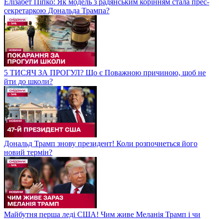
Елізабет Піпко: Як модель з радянським корінням стала прес-
секретаркою Дональда Трампа?
5 ТИСЯЧ ЗА ПРОГУЛ? Що є Поважною причиною, щоб не
йти до школи?
Дональд Трамп знову президент! Коли розпочнеться його
новий термін?
Майбутня перша леді США! Чим живе Меланія Трамп і чи