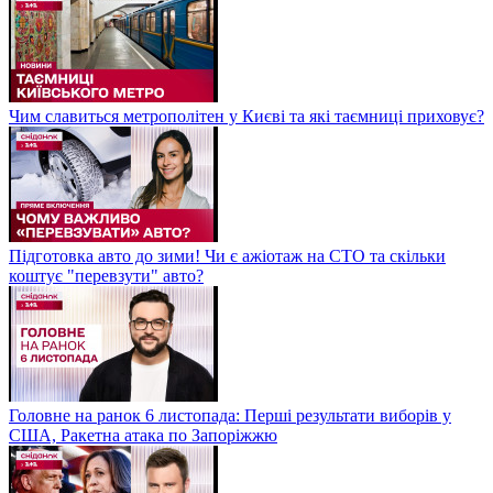
Чим славиться метрополітен у Києві та які таємниці приховує?
Підготовка авто до зими! Чи є ажіотаж на СТО та скільки
коштує "перевзути" авто?
Головне на ранок 6 листопада: Перші результати виборів у
США, Ракетна атака по Запоріжжю