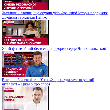
Жахливий злочин, що обурив усю Францію! Історія подружжя
Домініка та Жизель Пеліко
Який фентезійний бестселер підкорив серце Яни Завальської?
Вперше! Бій століття «Усик-Ф'юрі» судитиме штучний
інтелект! – Цікаво про спорт