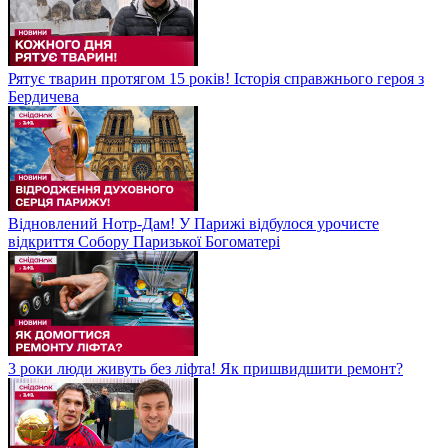
Рятує тварин протягом 15 років! Історія справжнього героя з
Бердичева
Відновлений Нотр-Дам! У Парижі відбулося урочисте
відкриття Собору Паризької Богоматері
3 роки люди живуть без ліфта! Як пришвидшити ремонт?