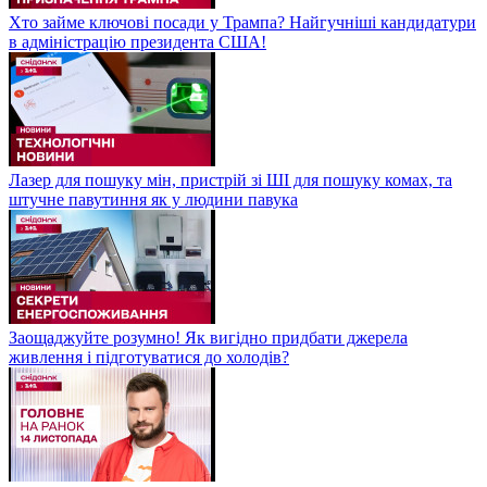
Хто займе ключові посади у Трампа? Найгучніші кандидатури
в адміністрацію президента США!
Лазер для пошуку мін, пристрій зі ШІ для пошуку комах, та
штучне павутиння як у людини павука
Заощаджуйте розумно! Як вигідно придбати джерела
живлення і підготуватися до холодів?