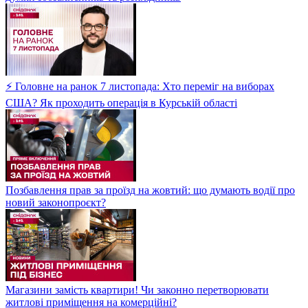
⚡ Головне на ранок 7 листопада: Хто переміг на виборах
США? Як проходить операція в Курській області
Позбавлення прав за проїзд на жовтий: що думають водії про
новий законопроєкт?
Магазини замість квартири! Чи законно перетворювати
житлові приміщення на комерційні?