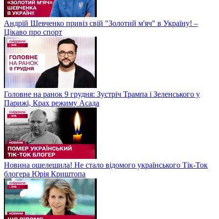
Андрій Шевченко привіз свій "Золотий м'яч" в Україну! –
Цікаво про спорт
Головне на ранок 9 грудня: Зустріч Трампа і Зеленського у
Парижі, Крах режиму Асада
Новина ошелешила! Не стало відомого українського Тік-Ток
блогера Юрія Криштопа