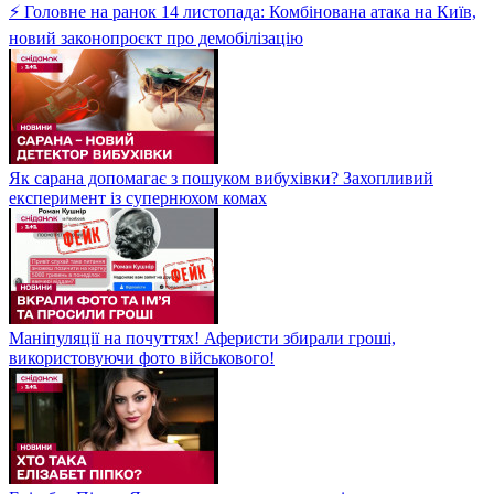
⚡ Головне на ранок 14 листопада: Комбінована атака на Київ,
новий законопроєкт про демобілізацію
Як сарана допомагає з пошуком вибухівки? Захопливий
експеримент із супернюхом комах
Маніпуляції на почуттях! Аферисти збирали гроші,
використовуючи фото військового!