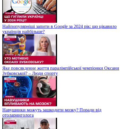
Найпопулярніші запити в Google за 2024 рік: що цікавило
українців найбільше?
Яке повсякденне життя паралімпійської чемпіонки Оксани
Зубковської? – Люди спорту
Навушники можуть зашкодити мозку? Поради від
отоларинголога