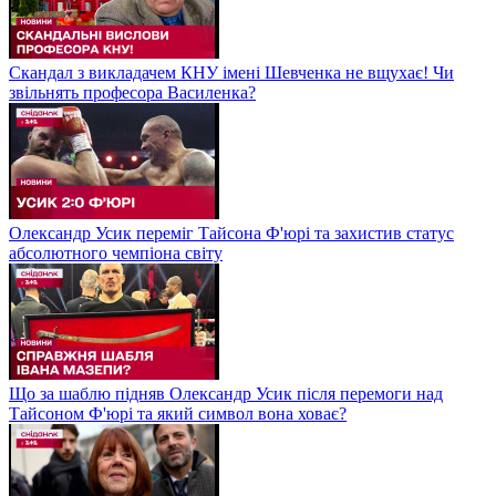
Скандал з викладачем КНУ імені Шевченка не вщухає! Чи
звільнять професора Василенка?
Олександр Усик переміг Тайсона Ф'юрі та захистив статус
абсолютного чемпіона світу
Що за шаблю підняв Олександр Усик після перемоги над
Тайсоном Ф'юрі та який символ вона ховає?