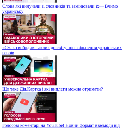
Слова які вилучали зі словників та замінювали їх— Вчимо
українську
«Смак свободи»: заклик до світу про звільнення українських
героїв
Що таке Дія.Картка і які виплати можна отримати?
Голосові коментарі на YouTube! Новий формат взаємодії від