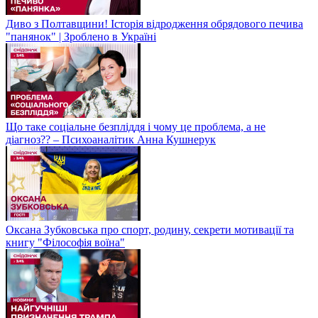
Диво з Полтавщини! Історія відродження обрядового печива
"панянок" | Зроблено в Україні
Що таке соціальне безпліддя і чому це проблема, а не
діагноз?? – Психоаналітик Анна Кушнерук
Оксана Зубковська про спорт, родину, секрети мотивації та
книгу "Філософія воїна"