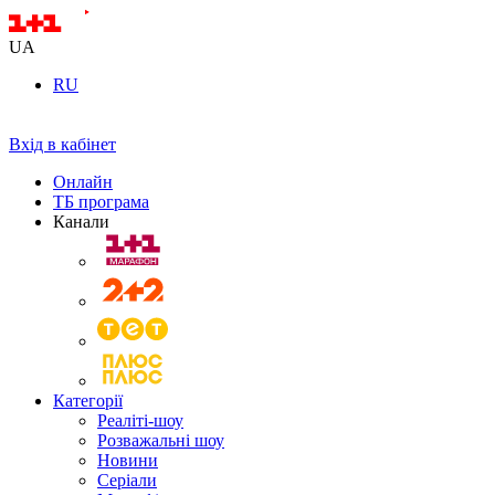
UA
RU
Вхід в кабінет
Онлайн
ТБ програма
Канали
Категорії
Реаліті-шоу
Розважальні шоу
Новини
Серіали