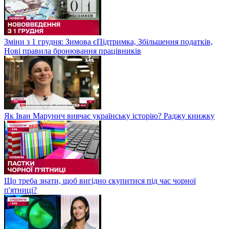
Зміни з 1 грудня: Зимова єПідтримка, Збільшення податків,
Нові правила бронювання працівників
Як Іван Марунич вивчає українську історію? Раджу книжку
Що треба знати, щоб вигідно скупитися під час чорної
п'ятниці?