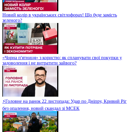
Новий колір в українських світлофорах! Що буде замість
зеленого?
«Чорна п'ятниця» з користю: як спланувати свої покупки у
задоволення і не витратити зайвого?
⚡Головне на ранок 22 листопада: Удар по Дніпру, Кривий Ріг
без опалення, новий скандал зі МСЕК