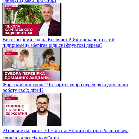
фіналу! Цікаво про спорт
Високогірний сад на Косівщині! Як прикарпатський
підприємець зберігає рідкісні фруктові дерева?
Жорсткий контроль! Чи варто суворо перевіряти домашню
роботу своїх дітей?
⚡Головне на ранок 30 жовтня: Нічний обстріл Росії, тисяча
гривень для всіх українців