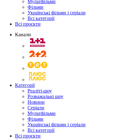
Мультфільми
Фільми
Українські фільми і серіали
Всі категорії
Всі проєкти
Канали
Категорії
Реаліті-шоу
Розважальні шоу
Новини
Серіали
Мультфільми
Фільми
Українські фільми і серіали
Всі категорії
Всі проєкти