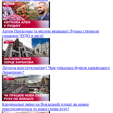
Артем Приходько та місцеві мешканці Луцька створили
справжнє ЧУДО в місті!
Легенда конструктивізму! Чим унікальна будівля харківського
Держпрому?
Кардинальні зміни на Вокзальній площі: як кияни
пристосовуються до нової схеми руху?