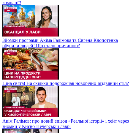
компанії!
Зйомки програми Акіма Галімова та Євгена Клопотенка
обурили людей! Що стало причиною?
Ціна свята! На скільки подорожчав новорічно-різдвяний стіл?
Акім Галімов: про новий епізод «Реальної історії» і хейт через
зйомки у Києво-Печерській лаврі