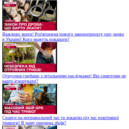
Важливо знати! Роз'яснення нового законопроєкту про дрова
в Україні! Кого можуть покарати?
Отруєння грибами з летальними наслідками! Які симптоми не
варто ігнорувати?
Скарги на неправильний час та локацію під час повітряної
тривоги! В чому причина збоїв?