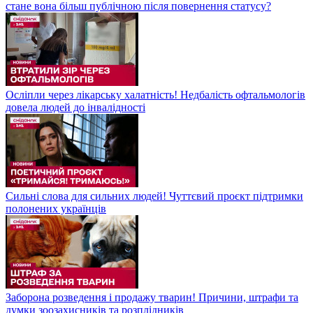
стане вона більш публічною після повернення статусу?
Осліпли через лікарську халатність! Недбалість офтальмологів
довела людей до інвалідності
Сильні слова для сильних людей! Чуттєвий проєкт підтримки
полонених українців
Заборона розведення і продажу тварин! Причини, штрафи та
думки зоозахисників та розплідників