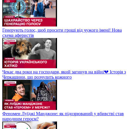
Генерують голос, щоб просити гроші від чужого імені! Нова
схема аферистів
Чекає два роки на господаря, який загинув на війні💔 Історія з
Черкащини, що розчулить кожного
Феномен Луїджі Манджоне: як підозрюваний у вбивстві став
народним героєм?