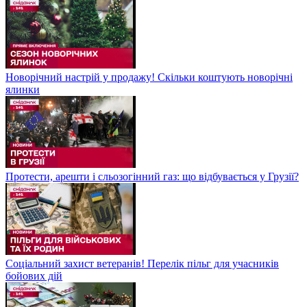
Новорічний настрій у продажу! Скільки коштують новорічні
ялинки
Протести, арешти і сльозогінний газ: що відбувається у Грузії?
Соціальний захист ветеранів! Перелік пільг для учасників
бойових дій