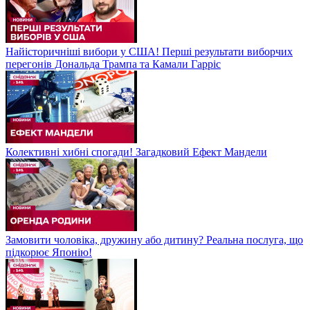
Найісторичніші вибори у США! Перші результати виборчих
перегонів Дональда Трампа та Камали Гарріс
Колективні хибні спогади! Загадковий Ефект Мандели
Замовити чоловіка, дружину або дитину? Реальна послуга, що
підкорює Японію!