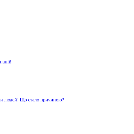
панії!
ли людей! Що стало причиною?