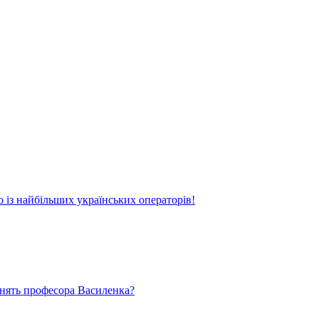
о із найбільших українських операторів!
ьнять професора Василенка?