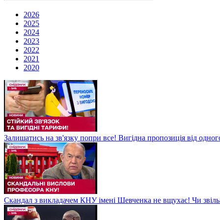
2026
2025
2024
2023
2022
2021
2020
Залишатись на зв'язку попри все! Вигідна пропозиція від одног
Скандал з викладачем КНУ імені Шевченка не вщухає! Чи звіл