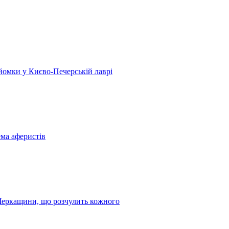
 зйомки у Києво-Печерській лаврі
ема аферистів
з Черкащини, що розчулить кожного