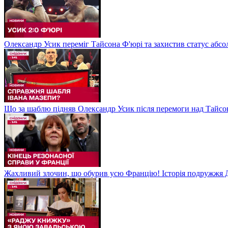
Олександр Усик переміг Тайсона Ф'юрі та захистив статус абсо
Що за шаблю підняв Олександр Усик після перемоги над Тайсон
Жахливий злочин, що обурив усю Францію! Історія подружжя Д