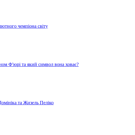
лютного чемпіона світу
ом Ф'юрі та який символ вона ховає?
омініка та Жизель Пеліко