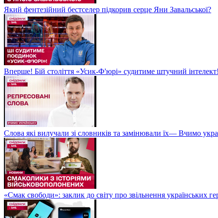
Який фентезійний бестселер підкорив серце Яни Завальської?
Вперше! Бій століття «Усик-Ф'юрі» судитиме штучний інтелект!
Слова які вилучали зі словників та замінювали їх— Вчимо укра
«Смак свободи»: заклик до світу про звільнення українських ге