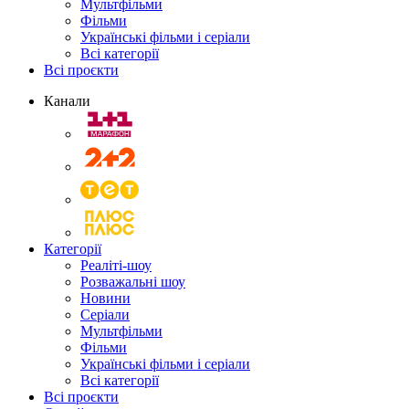
Мультфільми
Фільми
Українські фільми і серіали
Всі категорії
Всі проєкти
Канали
Категорії
Реаліті-шоу
Розважальні шоу
Новини
Серіали
Мультфільми
Фільми
Українські фільми і серіали
Всі категорії
Всі проєкти