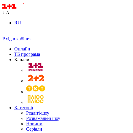
UA
RU
Вхід в кабінет
Онлайн
ТБ програма
Канали
Категорії
Реаліті-шоу
Розважальні шоу
Новини
Серіали