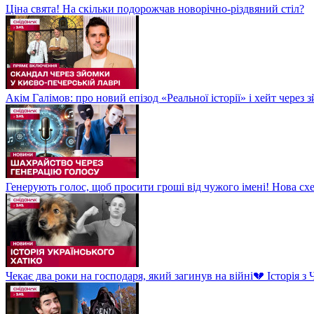
Ціна свята! На скільки подорожчав новорічно-різдвяний стіл?
Акім Галімов: про новий епізод «Реальної історії» і хейт через
Генерують голос, щоб просити гроші від чужого імені! Нова сх
Чекає два роки на господаря, який загинув на війні💔 Історія 