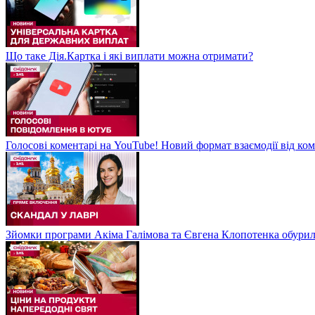
Що таке Дія.Картка і які виплати можна отримати?
Голосові коментарі на YouTube! Новий формат взаємодії від ком
Зйомки програми Акіма Галімова та Євгена Клопотенка обури