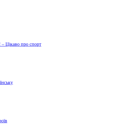
 – Цікаво про спорт
їнську
роїв