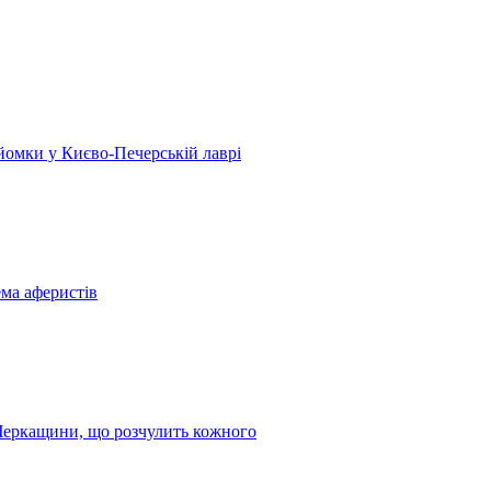
 зйомки у Києво-Печерській лаврі
ема аферистів
з Черкащини, що розчулить кожного