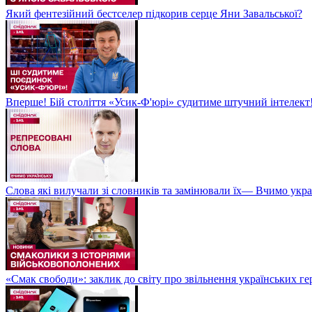
Який фентезійний бестселер підкорив серце Яни Завальської?
Вперше! Бій століття «Усик-Ф'юрі» судитиме штучний інтелект!
Слова які вилучали зі словників та замінювали їх— Вчимо укра
«Смак свободи»: заклик до світу про звільнення українських ге