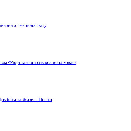
лютного чемпіона світу
ом Ф'юрі та який символ вона ховає?
омініка та Жизель Пеліко