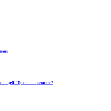
панії!
ли людей! Що стало причиною?