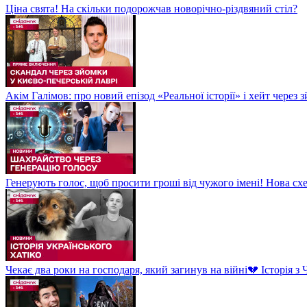
Ціна свята! На скільки подорожчав новорічно-різдвяний стіл?
Акім Галімов: про новий епізод «Реальної історії» і хейт через
Генерують голос, щоб просити гроші від чужого імені! Нова сх
Чекає два роки на господаря, який загинув на війні💔 Історія 