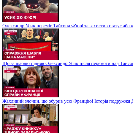
Олександр Усик переміг Тайсона Ф'юрі та захистив статус абсо
Що за шаблю підняв Олександр Усик після перемоги над Тайсон
Жахливий злочин, що обурив усю Францію! Історія подружжя Д