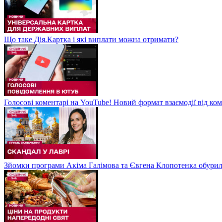
Що таке Дія.Картка і які виплати можна отримати?
Голосові коментарі на YouTube! Новий формат взаємодії від ком
Зйомки програми Акіма Галімова та Євгена Клопотенка обури