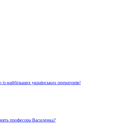
о із найбільших українських операторів!
ьнять професора Василенка?