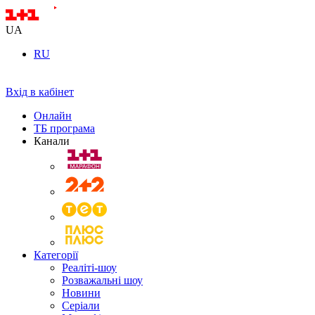
UA
RU
Вхід в кабінет
Онлайн
ТБ програма
Канали
Категорії
Реаліті-шоу
Розважальні шоу
Новини
Серіали