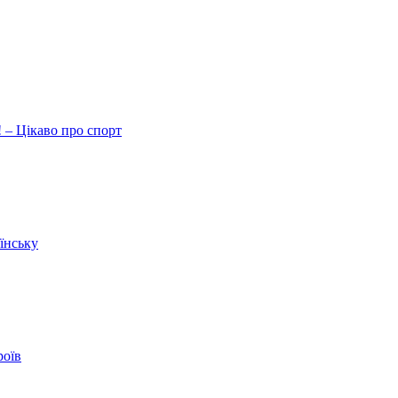
 – Цікаво про спорт
їнську
роїв