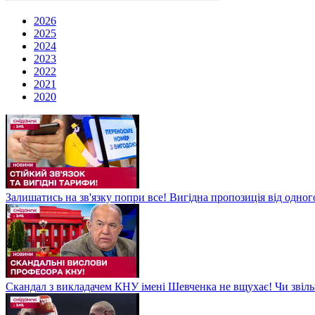
2026
2025
2024
2023
2022
2021
2020
Залишатись на зв'язку попри все! Вигідна пропозиція від одног
Скандал з викладачем КНУ імені Шевченка не вщухає! Чи звіл