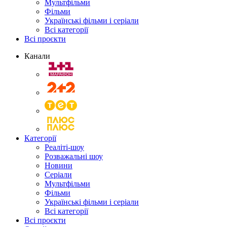
Мультфільми
Фільми
Українські фільми і серіали
Всі категорії
Всі проєкти
Канали
Категорії
Реаліті-шоу
Розважальні шоу
Новини
Серіали
Мультфільми
Фільми
Українські фільми і серіали
Всі категорії
Всі проєкти