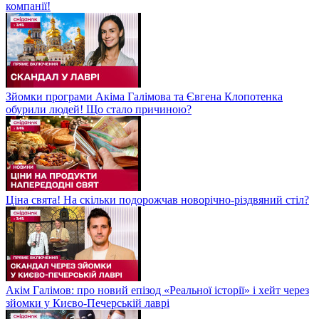
компанії!
Зйомки програми Акіма Галімова та Євгена Клопотенка
обурили людей! Що стало причиною?
Ціна свята! На скільки подорожчав новорічно-різдвяний стіл?
Акім Галімов: про новий епізод «Реальної історії» і хейт через
зйомки у Києво-Печерській лаврі