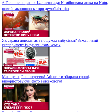
⚡ Головне на ранок 14 листопада: Комбінована атака на Київ,
новий законопроєкт про демобілізацію
Як сарана допомагає з пошуком вибухівки? Захопливий
експеримент із супернюхом комах
Маніпуляції на почуттях! Аферисти збирали гроші,
використовуючи фото військового!