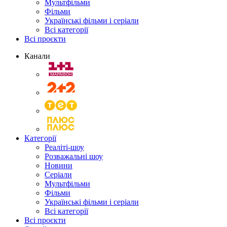
Мультфільми
Фільми
Українські фільми і серіали
Всі категорії
Всі проєкти
Канали
Категорії
Реаліті-шоу
Розважальні шоу
Новини
Серіали
Мультфільми
Фільми
Українські фільми і серіали
Всі категорії
Всі проєкти