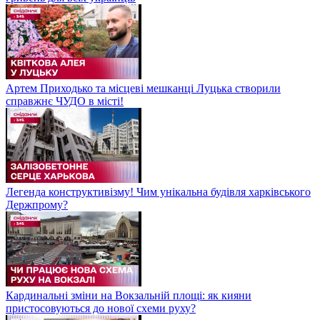
Артем Приходько та місцеві мешканці Луцька створили
справжнє ЧУДО в місті!
Легенда конструктивізму! Чим унікальна будівля харківського
Держпрому?
Кардинальні зміни на Вокзальній площі: як кияни
пристосовуються до нової схеми руху?