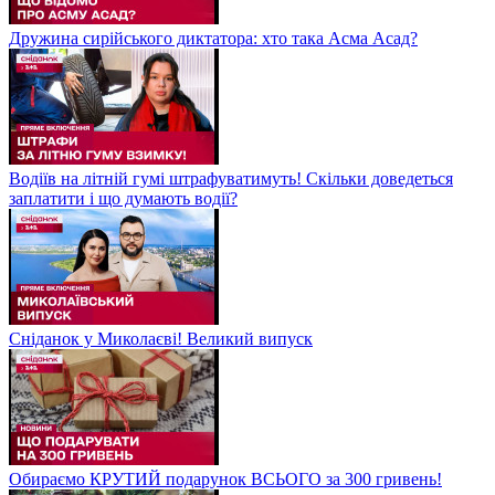
Дружина сирійського диктатора: хто така Асма Асад?
Водіїв на літній гумі штрафуватимуть! Скільки доведеться
заплатити і що думають водії?
Сніданок у Миколаєві! Великий випуск
Обираємо КРУТИЙ подарунок ВСЬОГО за 300 гривень!