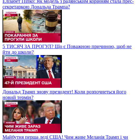
Елізабет Піпко: Як модель з радянським корінням стала прес-
секретаркою Дональда Трампа?
5 ТИСЯЧ ЗА ПРОГУЛ? Що є Поважною причиною, щоб не
йти до школи?
Дональд Трамп знову президент! Коли розпочнеться його
новий термін?
Майбутня перша леді США! Чим живе Меланія Трамп і чи