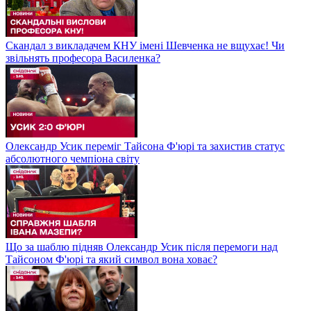
Скандал з викладачем КНУ імені Шевченка не вщухає! Чи
звільнять професора Василенка?
Олександр Усик переміг Тайсона Ф'юрі та захистив статус
абсолютного чемпіона світу
Що за шаблю підняв Олександр Усик після перемоги над
Тайсоном Ф'юрі та який символ вона ховає?