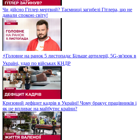
Чи дійсно Гітлер мертвий? Таємниці загибелі Гітлера, що не
давали спокою світу!
⚡Головне на ранок 5 листопада: Більше артилерії, 5G-зв'язок в
Україні, удар по військах КНДР
Кризовий дефіцит кадрів в Україні! Чому бракує працівників і
як це впливає на майбутнє країни?