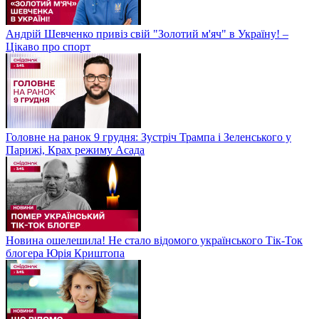
Андрій Шевченко привіз свій "Золотий м'яч" в Україну! –
Цікаво про спорт
Головне на ранок 9 грудня: Зустріч Трампа і Зеленського у
Парижі, Крах режиму Асада
Новина ошелешила! Не стало відомого українського Тік-Ток
блогера Юрія Криштопа