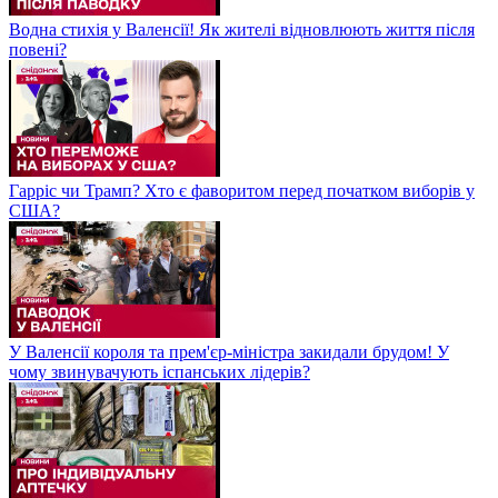
Водна стихія у Валенсії! Як жителі відновлюють життя після
повені?
Гарріс чи Трамп? Хто є фаворитом перед початком виборів у
США?
У Валенсії короля та прем'єр-міністра закидали брудом! У
чому звинувачують іспанських лідерів?