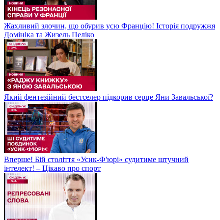
Жахливий злочин, що обурив усю Францію! Історія подружжя
Домініка та Жизель Пеліко
Який фентезійний бестселер підкорив серце Яни Завальської?
Вперше! Бій століття «Усик-Ф'юрі» судитиме штучний
інтелект! – Цікаво про спорт