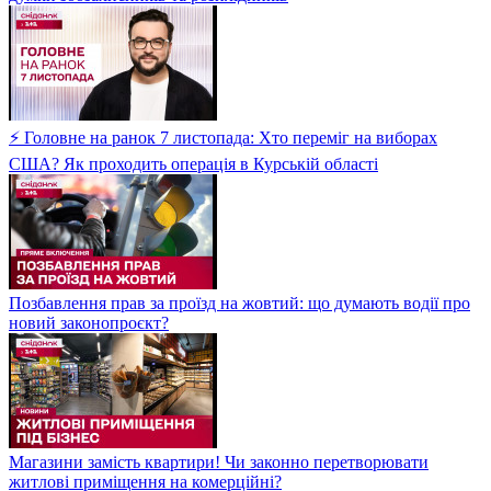
⚡ Головне на ранок 7 листопада: Хто переміг на виборах
США? Як проходить операція в Курській області
Позбавлення прав за проїзд на жовтий: що думають водії про
новий законопроєкт?
Магазини замість квартири! Чи законно перетворювати
житлові приміщення на комерційні?