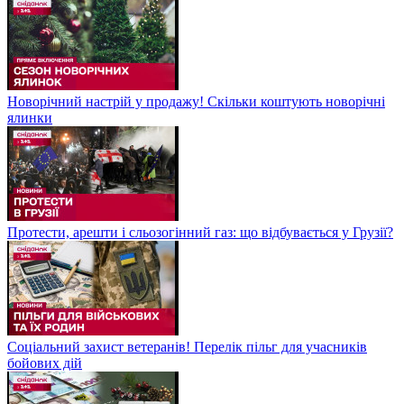
Новорічний настрій у продажу! Скільки коштують новорічні
ялинки
Протести, арешти і сльозогінний газ: що відбувається у Грузії?
Соціальний захист ветеранів! Перелік пільг для учасників
бойових дій