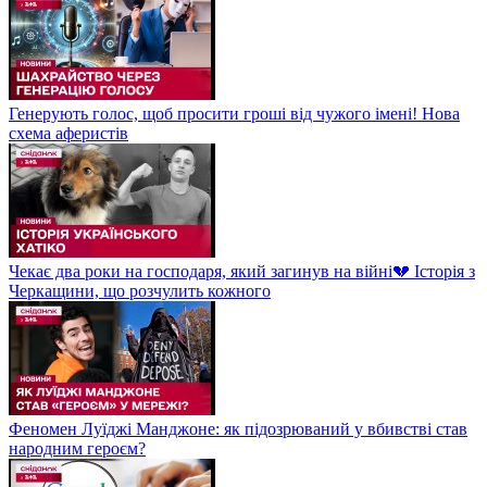
Генерують голос, щоб просити гроші від чужого імені! Нова
схема аферистів
Чекає два роки на господаря, який загинув на війні💔 Історія з
Черкащини, що розчулить кожного
Феномен Луїджі Манджоне: як підозрюваний у вбивстві став
народним героєм?