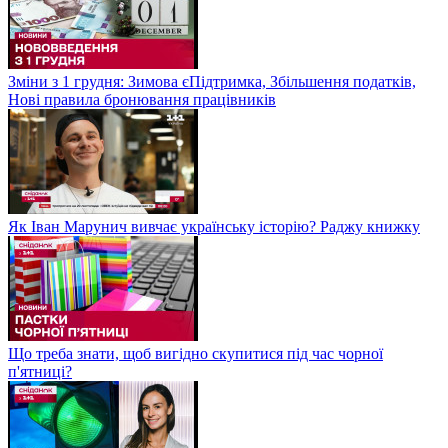
Зміни з 1 грудня: Зимова єПідтримка, Збільшення податків,
Нові правила бронювання працівників
Як Іван Марунич вивчає українську історію? Раджу книжку
Що треба знати, щоб вигідно скупитися під час чорної
п'ятниці?