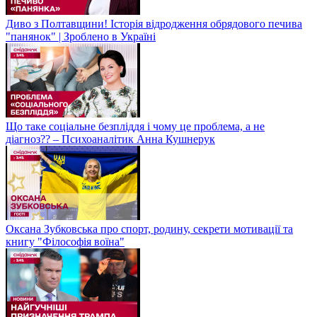
Диво з Полтавщини! Історія відродження обрядового печива
"панянок" | Зроблено в Україні
Що таке соціальне безпліддя і чому це проблема, а не
діагноз?? – Психоаналітик Анна Кушнерук
Оксана Зубковська про спорт, родину, секрети мотивації та
книгу "Філософія воїна"