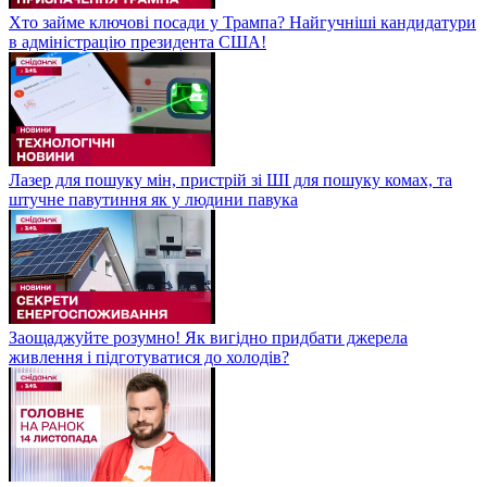
Хто займе ключові посади у Трампа? Найгучніші кандидатури
в адміністрацію президента США!
Лазер для пошуку мін, пристрій зі ШІ для пошуку комах, та
штучне павутиння як у людини павука
Заощаджуйте розумно! Як вигідно придбати джерела
живлення і підготуватися до холодів?