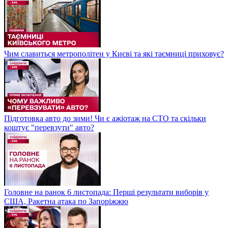
Чим славиться метрополітен у Києві та які таємниці приховує?
Підготовка авто до зими! Чи є ажіотаж на СТО та скільки
коштує "перевзути" авто?
Головне на ранок 6 листопада: Перші результати виборів у
США, Ракетна атака по Запоріжжю