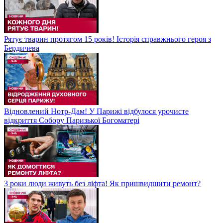
Рятує тварин протягом 15 років! Історія справжнього героя з
Бердичева
Відновлений Нотр-Дам! У Парижі відбулося урочисте
відкриття Собору Паризької Богоматері
3 роки люди живуть без ліфта! Як пришвидшити ремонт?