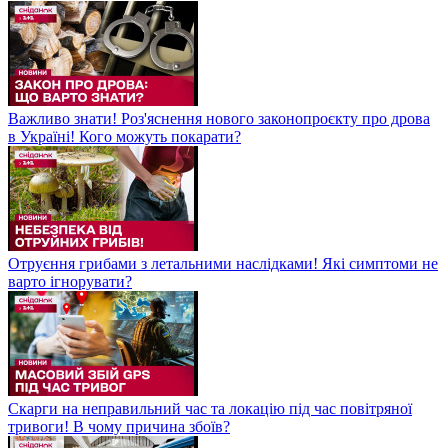
Важливо знати! Роз'яснення нового законопроєкту про дрова
в Україні! Кого можуть покарати?
Отруєння грибами з летальними наслідками! Які симптоми не
варто ігнорувати?
Скарги на неправильний час та локацію під час повітряної
тривоги! В чому причина збоїв?