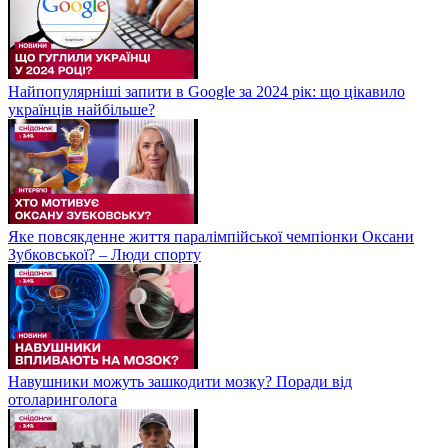
Найпопулярніші запити в Google за 2024 рік: що цікавило
українців найбільше?
Яке повсякденне життя паралімпійської чемпіонки Оксани
Зубковської? – Люди спорту
Навушники можуть зашкодити мозку? Поради від
отоларинголога