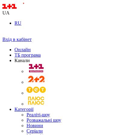
UA
RU
Вхід в кабінет
Онлайн
ТБ програма
Канали
Категорії
Реаліті-шоу
Розважальні шоу
Новини
Серіали