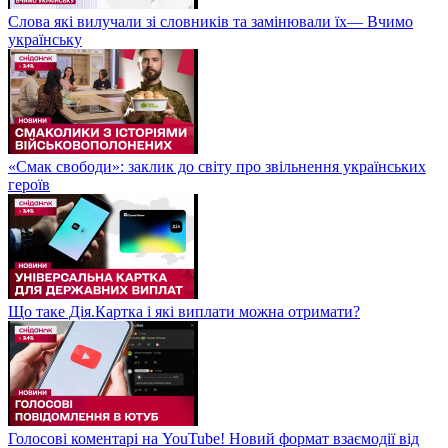
Слова які вилучали зі словників та замінювали їх— Вчимо
українську
«Смак свободи»: заклик до світу про звільнення українських
героїв
Що таке Дія.Картка і які виплати можна отримати?
Голосові коментарі на YouTube! Новий формат взаємодії від