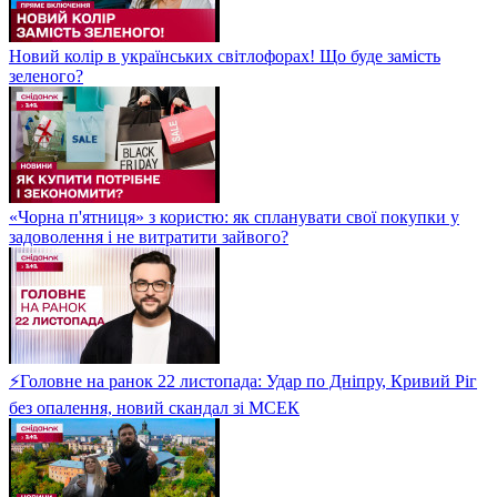
Новий колір в українських світлофорах! Що буде замість
зеленого?
«Чорна п'ятниця» з користю: як спланувати свої покупки у
задоволення і не витратити зайвого?
⚡Головне на ранок 22 листопада: Удар по Дніпру, Кривий Ріг
без опалення, новий скандал зі МСЕК