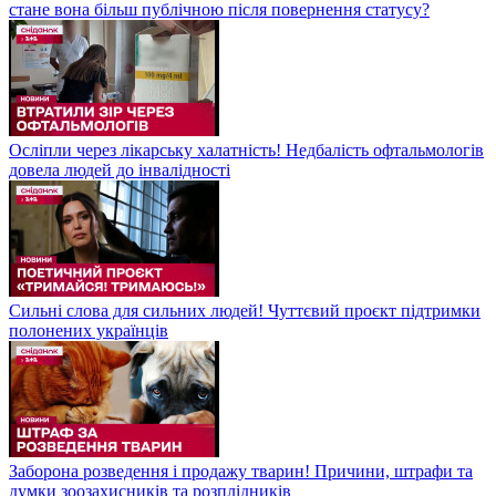
стане вона більш публічною після повернення статусу?
Осліпли через лікарську халатність! Недбалість офтальмологів
довела людей до інвалідності
Сильні слова для сильних людей! Чуттєвий проєкт підтримки
полонених українців
Заборона розведення і продажу тварин! Причини, штрафи та
думки зоозахисників та розплідників