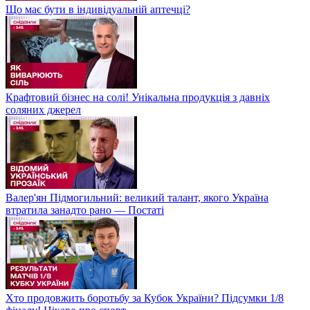
Що має бути в індивідуальній аптечці?
Крафтовий бізнес на солі! Унікальна продукція з давніх
соляних джерел
Валер'ян Підмогильний: великий талант, якого Україна
втратила занадто рано — Постаті
Хто продовжить боротьбу за Кубок України? Підсумки 1/8