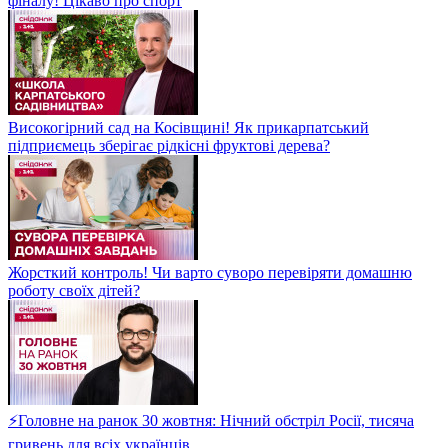
фіналу! Цікаво про спорт
Високогірний сад на Косівщині! Як прикарпатський
підприємець зберігає рідкісні фруктові дерева?
Жорсткий контроль! Чи варто суворо перевіряти домашню
роботу своїх дітей?
⚡Головне на ранок 30 жовтня: Нічний обстріл Росії, тисяча
гривень для всіх українців