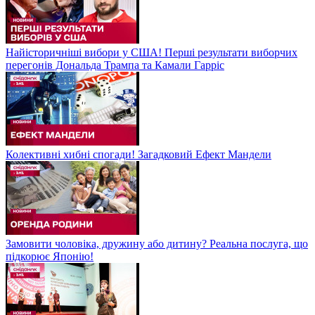
Найісторичніші вибори у США! Перші результати виборчих
перегонів Дональда Трампа та Камали Гарріс
Колективні хибні спогади! Загадковий Ефект Мандели
Замовити чоловіка, дружину або дитину? Реальна послуга, що
підкорює Японію!