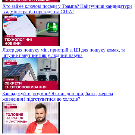
Хто займе ключові посади у Трампа? Найгучніші кандидатури
в адміністрацію президента США!
Лазер для пошуку мін, пристрій зі ШІ для пошуку комах, та
штучне павутиння як у людини павука
Заощаджуйте розумно! Як вигідно придбати джерела
живлення і підготуватися до холодів?