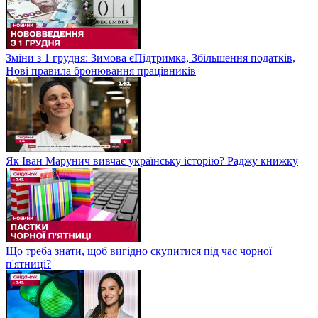
Зміни з 1 грудня: Зимова єПідтримка, Збільшення податків,
Нові правила бронювання працівників
Як Іван Марунич вивчає українську історію? Раджу книжку
Що треба знати, щоб вигідно скупитися під час чорної
п'ятниці?