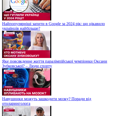
Найпопулярніші запити в Google за 2024 рік: що цікавило
українців найбільше?
Яке повсякденне життя паралімпійської чемпіонки Оксани
Зубковської? – Люди спорту
Навушники можуть зашкодити мозку? Поради від
отоларинголога