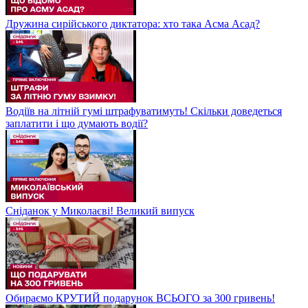
Дружина сирійського диктатора: хто така Асма Асад?
Водіїв на літній гумі штрафуватимуть! Скільки доведеться
заплатити і що думають водії?
Сніданок у Миколаєві! Великий випуск
Обираємо КРУТИЙ подарунок ВСЬОГО за 300 гривень!