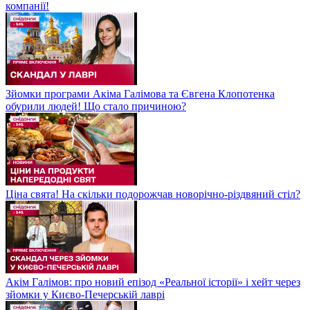
компанії!
Зйомки програми Акіма Галімова та Євгена Клопотенка
обурили людей! Що стало причиною?
Ціна свята! На скільки подорожчав новорічно-різдвяний стіл?
Акім Галімов: про новий епізод «Реальної історії» і хейт через
зйомки у Києво-Печерській лаврі