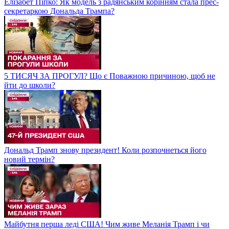
Елізабет Піпко: Як модель з радянським корінням стала прес-
секретаркою Дональда Трампа?
5 ТИСЯЧ ЗА ПРОГУЛ? Що є Поважною причиною, щоб не
йти до школи?
Дональд Трамп знову президент! Коли розпочнеться його
новий термін?
Майбутня перша леді США! Чим живе Меланія Трамп і чи