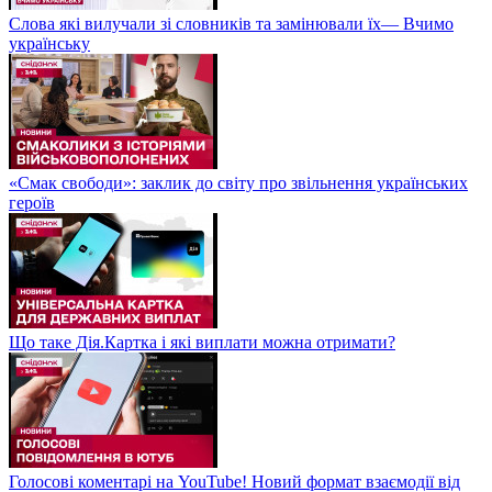
Слова які вилучали зі словників та замінювали їх— Вчимо
українську
«Смак свободи»: заклик до світу про звільнення українських
героїв
Що таке Дія.Картка і які виплати можна отримати?
Голосові коментарі на YouTube! Новий формат взаємодії від