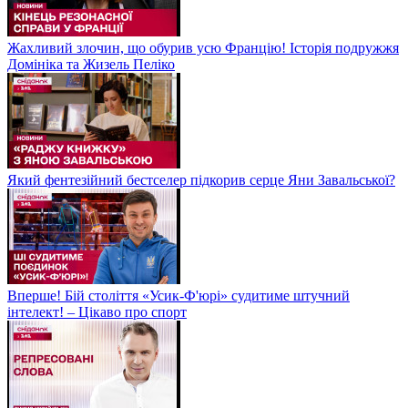
Жахливий злочин, що обурив усю Францію! Історія подружжя
Домініка та Жизель Пеліко
Який фентезійний бестселер підкорив серце Яни Завальської?
Вперше! Бій століття «Усик-Ф'юрі» судитиме штучний
інтелект! – Цікаво про спорт