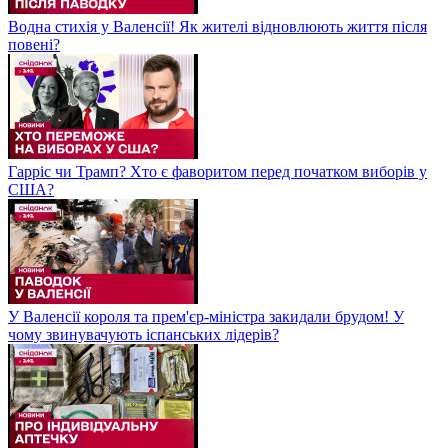
Водна стихія у Валенсії! Як жителі відновлюють життя після
повені?
Гарріс чи Трамп? Хто є фаворитом перед початком виборів у
США?
У Валенсії короля та прем'єр-міністра закидали брудом! У
чому звинувачують іспанських лідерів?