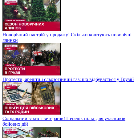
Новорічний настрій у продажу! Скільки коштують новорічні
ялинки
Протести, арешти і сльозогінний газ: що відбувається у Грузії?
Соціальний захист ветеранів! Перелік пільг для учасників
бойових дій