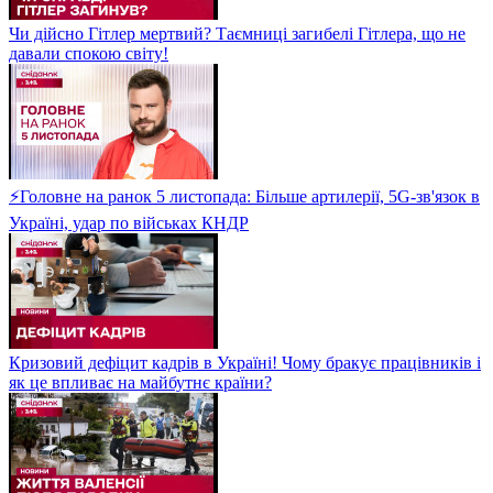
Чи дійсно Гітлер мертвий? Таємниці загибелі Гітлера, що не
давали спокою світу!
⚡Головне на ранок 5 листопада: Більше артилерії, 5G-зв'язок в
Україні, удар по військах КНДР
Кризовий дефіцит кадрів в Україні! Чому бракує працівників і
як це впливає на майбутнє країни?