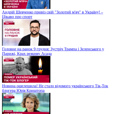
Андрій Шевченко привіз свій "Золотий м'яч" в Україну! –
Цікаво про спорт
Головне на ранок 9 грудня: Зустріч Трампа і Зеленського у
Парижі, Крах режиму Асада
Новина ошелешила! Не стало відомого українського Тік-Ток
блогера Юрія Криштопа