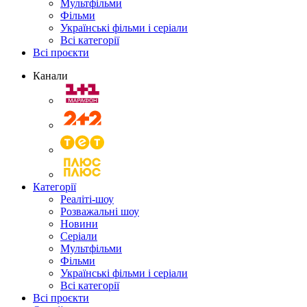
Мультфільми
Фільми
Українські фільми і серіали
Всі категорії
Всі проєкти
Канали
Категорії
Реаліті-шоу
Розважальні шоу
Новини
Серіали
Мультфільми
Фільми
Українські фільми і серіали
Всі категорії
Всі проєкти