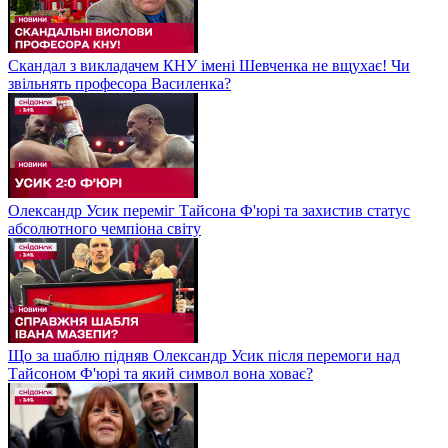
Скандал з викладачем КНУ імені Шевченка не вщухає! Чи
звільнять професора Василенка?
Олександр Усик переміг Тайсона Ф'юрі та захистив статус
абсолютного чемпіона світу
Що за шаблю підняв Олександр Усик після перемоги над
Тайсоном Ф'юрі та який символ вона ховає?