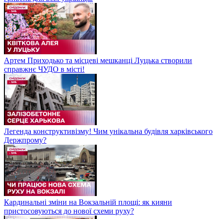
Артем Приходько та місцеві мешканці Луцька створили
справжнє ЧУДО в місті!
Легенда конструктивізму! Чим унікальна будівля харківського
Держпрому?
Кардинальні зміни на Вокзальній площі: як кияни
пристосовуються до нової схеми руху?