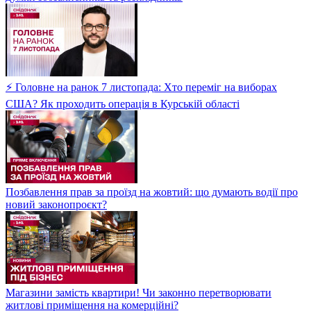
⚡ Головне на ранок 7 листопада: Хто переміг на виборах
США? Як проходить операція в Курській області
Позбавлення прав за проїзд на жовтий: що думають водії про
новий законопроєкт?
Магазини замість квартири! Чи законно перетворювати
житлові приміщення на комерційні?