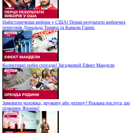
Найісторичніші вибори у США! Перші результати виборчих
перегонів Дональда Трампа та Камали Гарріс
Колективні хибні спогади! Загадковий Ефект Мандели
Замовити чоловіка, дружину або дитину? Реальна послуга, що
підкорює Японію!