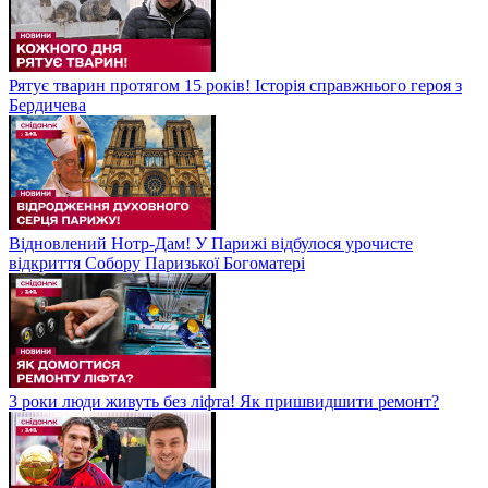
Рятує тварин протягом 15 років! Історія справжнього героя з
Бердичева
Відновлений Нотр-Дам! У Парижі відбулося урочисте
відкриття Собору Паризької Богоматері
3 роки люди живуть без ліфта! Як пришвидшити ремонт?