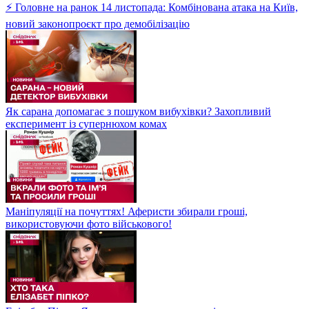
⚡ Головне на ранок 14 листопада: Комбінована атака на Київ,
новий законопроєкт про демобілізацію
Як сарана допомагає з пошуком вибухівки? Захопливий
експеримент із супернюхом комах
Маніпуляції на почуттях! Аферисти збирали гроші,
використовуючи фото військового!