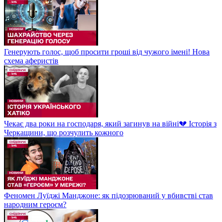
Генерують голос, щоб просити гроші від чужого імені! Нова
схема аферистів
Чекає два роки на господаря, який загинув на війні💔 Історія з
Черкащини, що розчулить кожного
Феномен Луїджі Манджоне: як підозрюваний у вбивстві став
народним героєм?