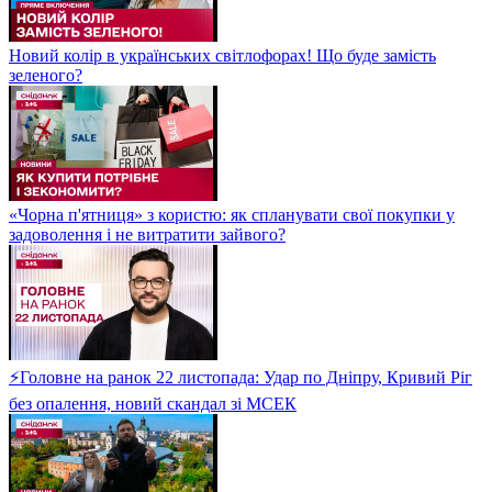
Новий колір в українських світлофорах! Що буде замість
зеленого?
«Чорна п'ятниця» з користю: як спланувати свої покупки у
задоволення і не витратити зайвого?
⚡Головне на ранок 22 листопада: Удар по Дніпру, Кривий Ріг
без опалення, новий скандал зі МСЕК