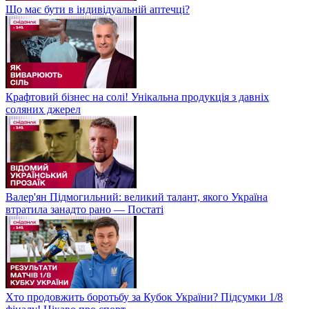
Що має бути в індивідуальній аптечці?
Крафтовий бізнес на солі! Унікальна продукція з давніх
соляних джерел
Валер'ян Підмогильний: великий талант, якого Україна
втратила занадто рано — Постаті
Хто продовжить боротьбу за Кубок України? Підсумки 1/8