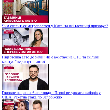
Чим славиться метрополітен у Києві та які таємниці приховує?
Підготовка авто до зими! Чи є ажіотаж на СТО та скільки
коштує "перевзути" авто?
Головне на ранок 6 листопада: Перші результати виборів у
США, Ракетна атака по Запоріжжю