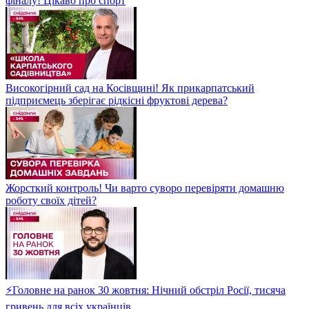
фіналу! Цікаво про спорт
Високогірний сад на Косівщині! Як прикарпатський
підприємець зберігає рідкісні фруктові дерева?
Жорсткий контроль! Чи варто суворо перевіряти домашню
роботу своїх дітей?
⚡Головне на ранок 30 жовтня: Нічний обстріл Росії, тисяча
гривень для всіх українців