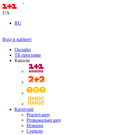
UA
RU
Вхід в кабінет
Онлайн
ТБ програма
Канали
Категорії
Реаліті-шоу
Розважальні шоу
Новини
Серіали