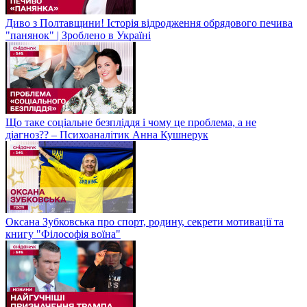
Диво з Полтавщини! Історія відродження обрядового печива
"панянок" | Зроблено в Україні
Що таке соціальне безпліддя і чому це проблема, а не
діагноз?? – Психоаналітик Анна Кушнерук
Оксана Зубковська про спорт, родину, секрети мотивації та
книгу "Філософія воїна"