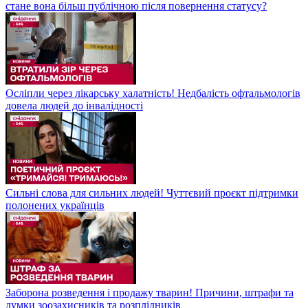
стане вона більш публічною після повернення статусу?
Осліпли через лікарську халатність! Недбалість офтальмологів
довела людей до інвалідності
Сильні слова для сильних людей! Чуттєвий проєкт підтримки
полонених українців
Заборона розведення і продажу тварин! Причини, штрафи та
думки зоозахисників та розплідників