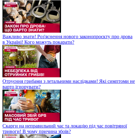
Важливо знати! Роз'яснення нового законопроєкту про дрова
в Україні! Кого можуть покарати?
Отруєння грибами з летальними наслідками! Які симптоми не
варто ігнорувати?
Скарги на неправильний час та локацію під час повітряної
тривоги! В чому причина збоїв?