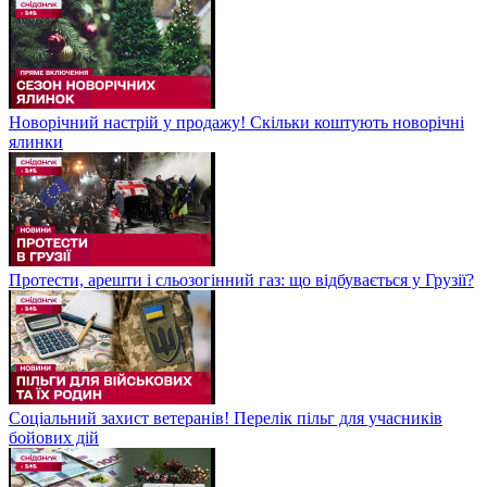
Новорічний настрій у продажу! Скільки коштують новорічні
ялинки
Протести, арешти і сльозогінний газ: що відбувається у Грузії?
Соціальний захист ветеранів! Перелік пільг для учасників
бойових дій