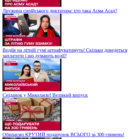
Дружина сирійського диктатора: хто така Асма Асад?
Водіїв на літній гумі штрафуватимуть! Скільки доведеться
заплатити і що думають водії?
Сніданок у Миколаєві! Великий випуск
Обираємо КРУТИЙ подарунок ВСЬОГО за 300 гривень!