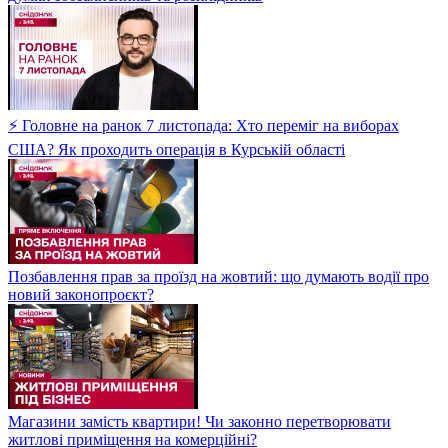
⚡ Головне на ранок 7 листопада: Хто переміг на виборах
США? Як проходить операція в Курській області
Позбавлення прав за проїзд на жовтий: що думають водії про
новий законопроєкт?
Магазини замість квартири! Чи законно перетворювати
житлові приміщення на комерційні?