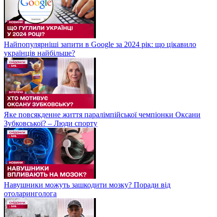
Найпопулярніші запити в Google за 2024 рік: що цікавило
українців найбільше?
Яке повсякденне життя паралімпійської чемпіонки Оксани
Зубковської? – Люди спорту
Навушники можуть зашкодити мозку? Поради від
отоларинголога