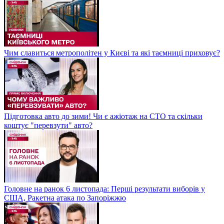
Чим славиться метрополітен у Києві та які таємниці приховує?
Підготовка авто до зими! Чи є ажіотаж на СТО та скільки
коштує "перевзути" авто?
Головне на ранок 6 листопада: Перші результати виборів у
США, Ракетна атака по Запоріжжю