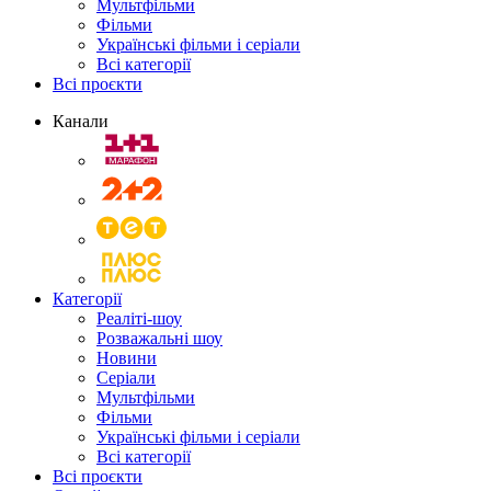
Мультфільми
Фільми
Українські фільми і серіали
Всі категорії
Всі проєкти
Канали
Категорії
Реаліті-шоу
Розважальні шоу
Новини
Серіали
Мультфільми
Фільми
Українські фільми і серіали
Всі категорії
Всі проєкти