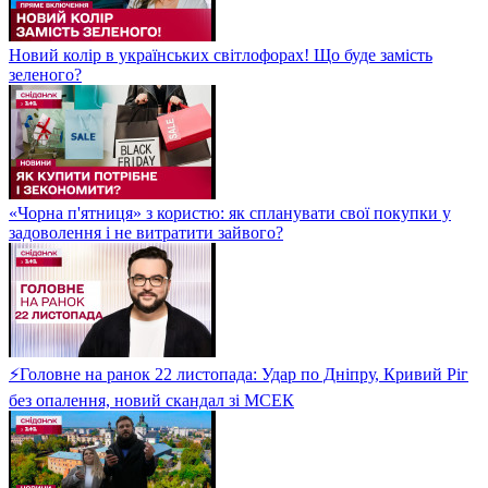
Новий колір в українських світлофорах! Що буде замість
зеленого?
«Чорна п'ятниця» з користю: як спланувати свої покупки у
задоволення і не витратити зайвого?
⚡Головне на ранок 22 листопада: Удар по Дніпру, Кривий Ріг
без опалення, новий скандал зі МСЕК