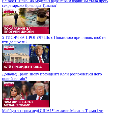
Елізабет Піпко: Як модель з радянським корінням стала прес-
секретаркою Дональда Трампа?
5 ТИСЯЧ ЗА ПРОГУЛ? Що є Поважною причиною, щоб не
йти до школи?
Дональд Трамп знову президент! Коли розпочнеться його
новий термін?
Майбутня перша леді США! Чим живе Меланія Трамп і чи