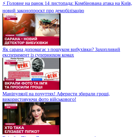
⚡ Головне на ранок 14 листопада: Комбінована атака на Київ,
новий законопроєкт про демобілізацію
Як сарана допомагає з пошуком вибухівки? Захопливий
експеримент із супернюхом комах
Маніпуляції на почуттях! Аферисти збирали гроші,
використовуючи фото військового!