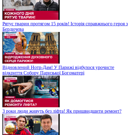
Рятує тварин протягом 15 років! Історія справжнього героя з
Бердичева
Відновлений Нотр-Дам! У Парижі відбулося урочисте
відкриття Собору Паризької Богоматері
3 роки люди живуть без ліфта! Як пришвидшити ремонт?