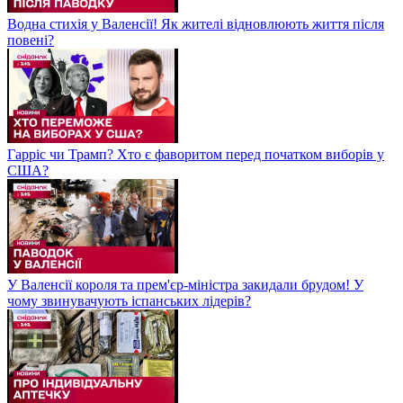
Водна стихія у Валенсії! Як жителі відновлюють життя після
повені?
Гарріс чи Трамп? Хто є фаворитом перед початком виборів у
США?
У Валенсії короля та прем'єр-міністра закидали брудом! У
чому звинувачують іспанських лідерів?