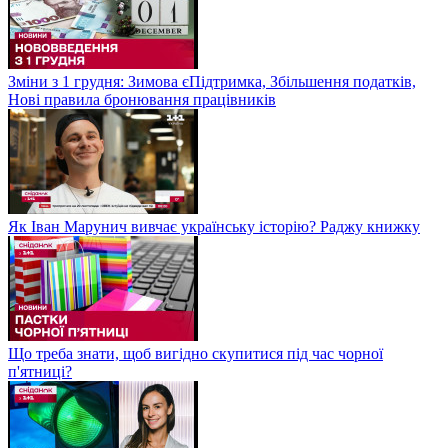
Зміни з 1 грудня: Зимова єПідтримка, Збільшення податків,
Нові правила бронювання працівників
Як Іван Марунич вивчає українську історію? Раджу книжку
Що треба знати, щоб вигідно скупитися під час чорної
п'ятниці?