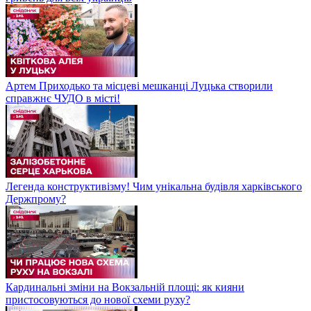
Артем Приходько та місцеві мешканці Луцька створили
справжнє ЧУДО в місті!
Легенда конструктивізму! Чим унікальна будівля харківського
Держпрому?
Кардинальні зміни на Вокзальній площі: як кияни
пристосовуються до нової схеми руху?