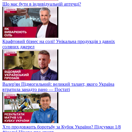
Що має бути в індивідуальній аптечці?
Крафтовий бізнес на солі! Унікальна продукція з давніх
соляних джерел
Валер'ян Підмогильний: великий талант, якого Україна
втратила занадто рано — Постаті
Хто продовжить боротьбу за Кубок України? Підсумки 1/8