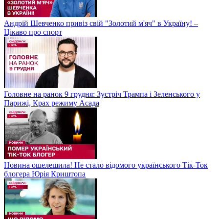
Андрій Шевченко привіз свій "Золотий м'яч" в Україну! –
Цікаво про спорт
Головне на ранок 9 грудня: Зустріч Трампа і Зеленського у
Парижі, Крах режиму Асада
Новина ошелешила! Не стало відомого українського Тік-Ток
блогера Юрія Криштопа