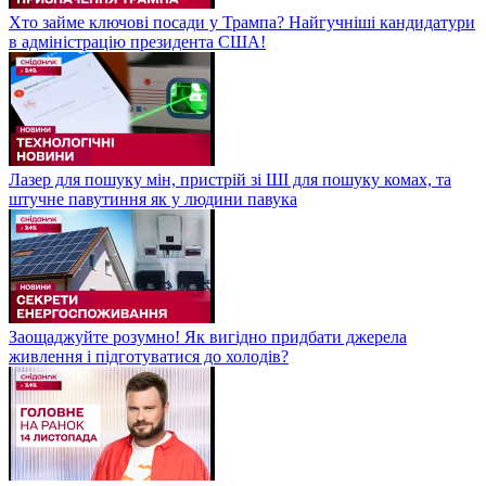
Хто займе ключові посади у Трампа? Найгучніші кандидатури
в адміністрацію президента США!
Лазер для пошуку мін, пристрій зі ШІ для пошуку комах, та
штучне павутиння як у людини павука
Заощаджуйте розумно! Як вигідно придбати джерела
живлення і підготуватися до холодів?