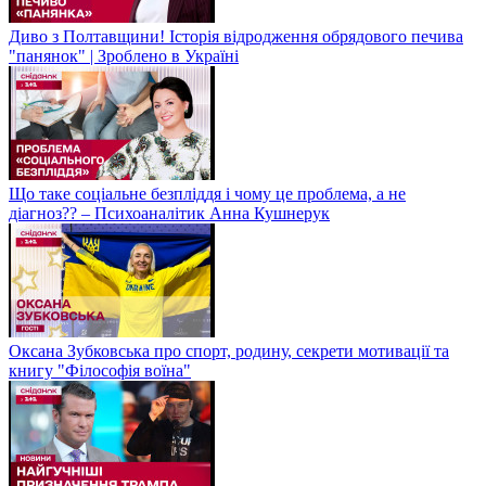
Диво з Полтавщини! Історія відродження обрядового печива
"панянок" | Зроблено в Україні
Що таке соціальне безпліддя і чому це проблема, а не
діагноз?? – Психоаналітик Анна Кушнерук
Оксана Зубковська про спорт, родину, секрети мотивації та
книгу "Філософія воїна"