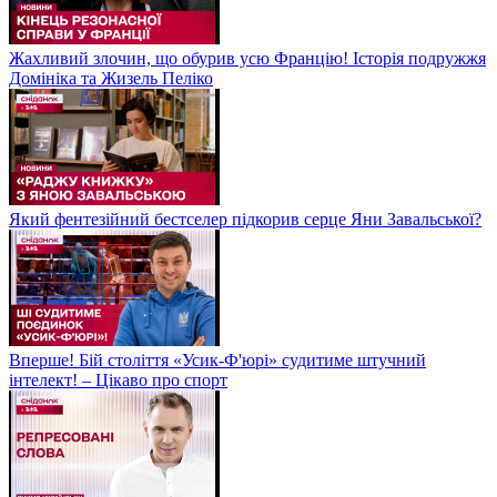
Жахливий злочин, що обурив усю Францію! Історія подружжя
Домініка та Жизель Пеліко
Який фентезійний бестселер підкорив серце Яни Завальської?
Вперше! Бій століття «Усик-Ф'юрі» судитиме штучний
інтелект! – Цікаво про спорт