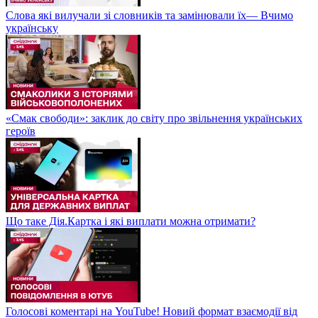
Слова які вилучали зі словників та замінювали їх— Вчимо
українську
«Смак свободи»: заклик до світу про звільнення українських
героїв
Що таке Дія.Картка і які виплати можна отримати?
Голосові коментарі на YouTube! Новий формат взаємодії від