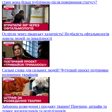
стане вона більш публічною після повернення статусу?
Осліпли через лікарську халатність! Недбалість офтальмологів
довела людей до інвалідності
Сильні слова для сильних людей! Чуттєвий проєкт підтримки
полонених українців
Заборона розведення і продажу тварин! Причини, штрафи та
думки зоозахисників та розплідників