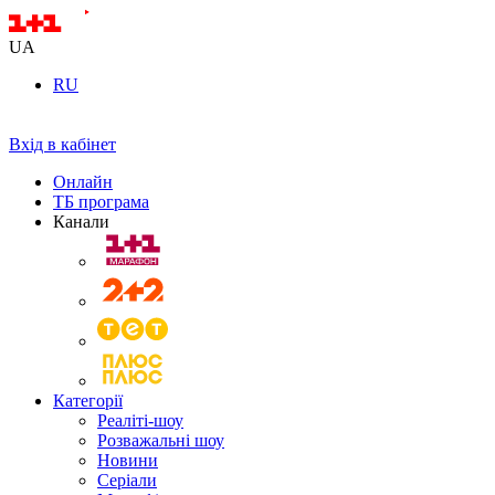
UA
RU
Вхід в кабінет
Онлайн
ТБ програма
Канали
Категорії
Реаліті-шоу
Розважальні шоу
Новини
Серіали