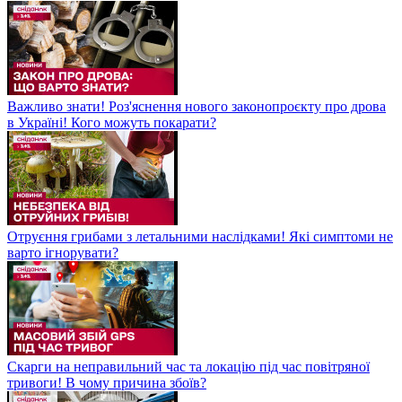
Важливо знати! Роз'яснення нового законопроєкту про дрова
в Україні! Кого можуть покарати?
Отруєння грибами з летальними наслідками! Які симптоми не
варто ігнорувати?
Скарги на неправильний час та локацію під час повітряної
тривоги! В чому причина збоїв?