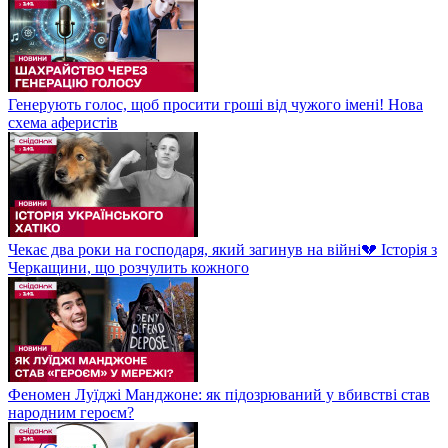
Генерують голос, щоб просити гроші від чужого імені! Нова
схема аферистів
Чекає два роки на господаря, який загинув на війні💔 Історія з
Черкащини, що розчулить кожного
Феномен Луїджі Манджоне: як підозрюваний у вбивстві став
народним героєм?