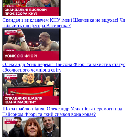
Скандал з викладачем КНУ імені Шевченка не вщухає! Чи
звільнять професора Василенка?
Олександр Усик переміг Тайсона Ф'юрі та захистив статус
абсолютного чемпіона світу
Що за шаблю підняв Олександр Усик після перемоги над
Тайсоном Ф'юрі та який символ вона ховає?