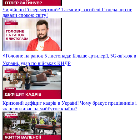
Чи дійсно Гітлер мертвий? Таємниці загибелі Гітлера, що не
давали спокою світу!
⚡Головне на ранок 5 листопада: Більше артилерії, 5G-зв'язок в
Україні, удар по військах КНДР
Кризовий дефіцит кадрів в Україні! Чому бракує працівників і
як це впливає на майбутнє країни?