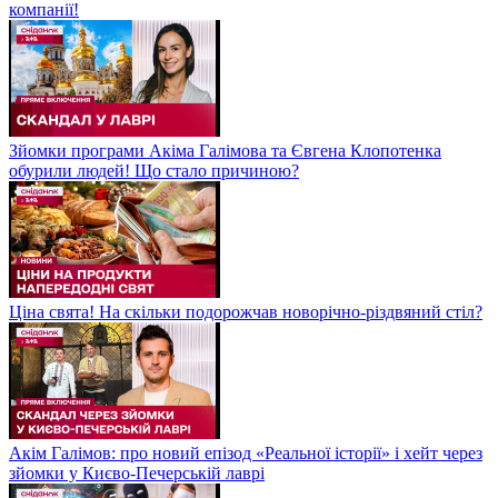
компанії!
Зйомки програми Акіма Галімова та Євгена Клопотенка
обурили людей! Що стало причиною?
Ціна свята! На скільки подорожчав новорічно-різдвяний стіл?
Акім Галімов: про новий епізод «Реальної історії» і хейт через
зйомки у Києво-Печерській лаврі