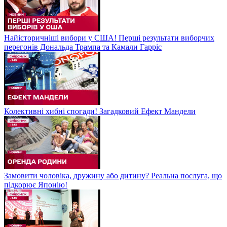
Найісторичніші вибори у США! Перші результати виборчих
перегонів Дональда Трампа та Камали Гарріс
Колективні хибні спогади! Загадковий Ефект Мандели
Замовити чоловіка, дружину або дитину? Реальна послуга, що
підкорює Японію!