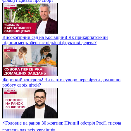
фіналу! Цікаво про спорт
Високогірний сад на Косівщині! Як прикарпатський
підприємець зберігає рідкісні фруктові дерева?
Жорсткий контроль! Чи варто суворо перевіряти домашню
роботу своїх дітей?
⚡Головне на ранок 30 жовтня: Нічний обстріл Росії, тисяча
гривень для всіх українців