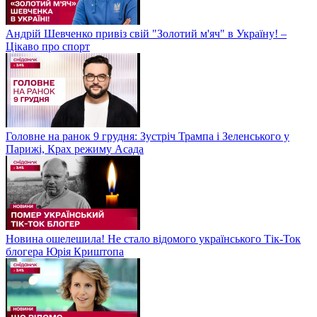
Андрій Шевченко привіз свій "Золотий м'яч" в Україну! –
Цікаво про спорт
Головне на ранок 9 грудня: Зустріч Трампа і Зеленського у
Парижі, Крах режиму Асада
Новина ошелешила! Не стало відомого українського Тік-Ток
блогера Юрія Криштопа