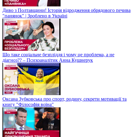
Диво з Полтавщини! Історія відродження обрядового печива
"панянок" | Зроблено в Україні
Що таке соціальне безпліддя і чому це проблема, а не
діагноз?? – Психоаналітик Анна Кушнерук
Оксана Зубковська про спорт, родину, секрети мотивації та
книгу "Філософія воїна"