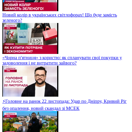
Новий колір в українських світлофорах! Що буде замість
зеленого?
«Чорна п'ятниця» з користю: як спланувати свої покупки у
задоволення і не витратити зайвого?
⚡Головне на ранок 22 листопада: Удар по Дніпру, Кривий Ріг
без опалення, новий скандал зі МСЕК