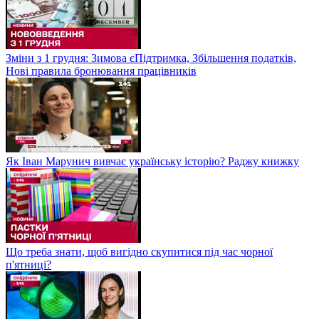
Зміни з 1 грудня: Зимова єПідтримка, Збільшення податків,
Нові правила бронювання працівників
Як Іван Марунич вивчає українську історію? Раджу книжку
Що треба знати, щоб вигідно скупитися під час чорної
п'ятниці?