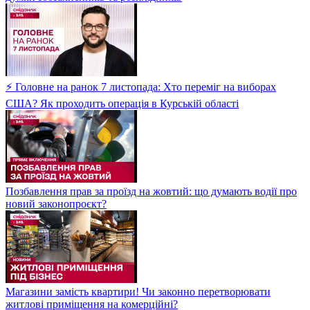
⚡ Головне на ранок 7 листопада: Хто переміг на виборах
США? Як проходить операція в Курській області
Позбавлення прав за проїзд на жовтий: що думають водії про
новий законопроєкт?
Магазини замість квартири! Чи законно перетворювати
житлові приміщення на комерційні?