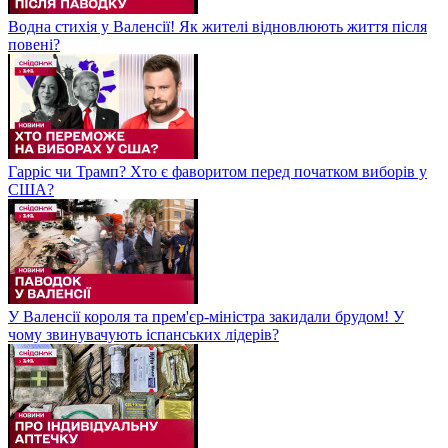
Водна стихія у Валенсії! Як жителі відновлюють життя після
повені?
Гарріс чи Трамп? Хто є фаворитом перед початком виборів у
США?
У Валенсії короля та прем'єр-міністра закидали брудом! У
чому звинувачують іспанських лідерів?