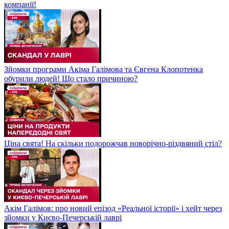
компанії!
Зйомки програми Акіма Галімова та Євгена Клопотенка
обурили людей! Що стало причиною?
Ціна свята! На скільки подорожчав новорічно-різдвяний стіл?
Акім Галімов: про новий епізод «Реальної історії» і хейт через
зйомки у Києво-Печерській лаврі