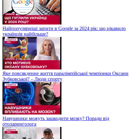
Найпопулярніші запити в Google за 2024 рік: що цікавило
українців найбільше?
Яке повсякденне життя паралімпійської чемпіонки Оксани
Зубковської? – Люди спорту
Навушники можуть зашкодити мозку? Поради від
отоларинголога