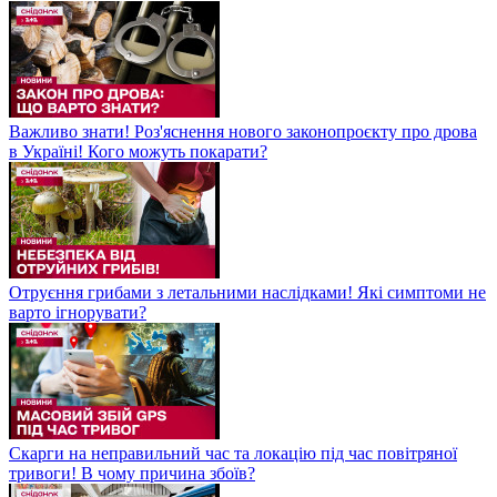
Важливо знати! Роз'яснення нового законопроєкту про дрова
в Україні! Кого можуть покарати?
Отруєння грибами з летальними наслідками! Які симптоми не
варто ігнорувати?
Скарги на неправильний час та локацію під час повітряної
тривоги! В чому причина збоїв?