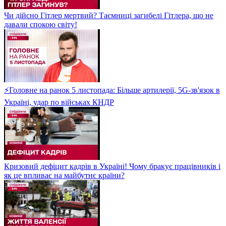
Чи дійсно Гітлер мертвий? Таємниці загибелі Гітлера, що не
давали спокою світу!
⚡Головне на ранок 5 листопада: Більше артилерії, 5G-зв'язок в
Україні, удар по військах КНДР
Кризовий дефіцит кадрів в Україні! Чому бракує працівників і
як це впливає на майбутнє країни?