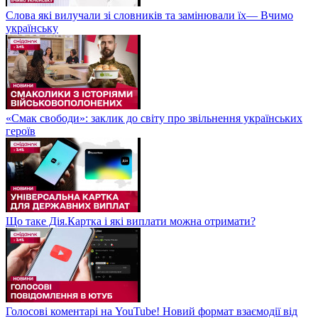
Слова які вилучали зі словників та замінювали їх— Вчимо
українську
«Смак свободи»: заклик до світу про звільнення українських
героїв
Що таке Дія.Картка і які виплати можна отримати?
Голосові коментарі на YouTube! Новий формат взаємодії від