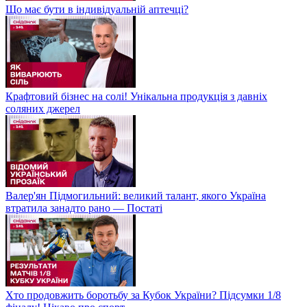
Що має бути в індивідуальній аптечці?
Крафтовий бізнес на солі! Унікальна продукція з давніх
соляних джерел
Валер'ян Підмогильний: великий талант, якого Україна
втратила занадто рано — Постаті
Хто продовжить боротьбу за Кубок України? Підсумки 1/8