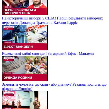
Найісторичніші вибори у США! Перші результати виборчих
перегонів Дональда Трампа та Камали Гарріс
Колективні хибні спогади! Загадковий Ефект Мандели
Замовити чоловіка, дружину або дитину? Реальна послуга, що
підкорює Японію!