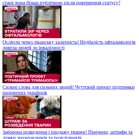
стане вона більш публічною після повернення статусу?
Осліпли через лікарську халатність! Недбалість офтальмологів
довела людей до інвалідності
Сильні слова для сильних людей! Чуттєвий проєкт підтримки
полонених українців
Заборона розведення і продажу тварин! Причини, штрафи та
думки зоозахисників та розплідників