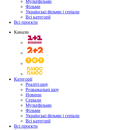
Мультфільми
Фільми
Українські фільми і серіали
Всі категорії
Всі проєкти
Канали
Категорії
Реаліті-шоу
Розважальні шоу
Новини
Серіали
Мультфільми
Фільми
Українські фільми і серіали
Всі категорії
Всі проєкти