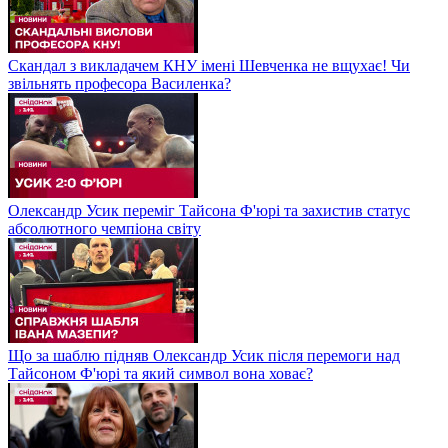
Скандал з викладачем КНУ імені Шевченка не вщухає! Чи
звільнять професора Василенка?
Олександр Усик переміг Тайсона Ф'юрі та захистив статус
абсолютного чемпіона світу
Що за шаблю підняв Олександр Усик після перемоги над
Тайсоном Ф'юрі та який символ вона ховає?