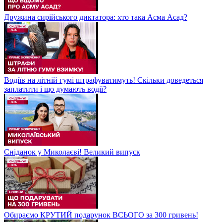
Дружина сирійського диктатора: хто така Асма Асад?
Водіїв на літній гумі штрафуватимуть! Скільки доведеться
заплатити і що думають водії?
Сніданок у Миколаєві! Великий випуск
Обираємо КРУТИЙ подарунок ВСЬОГО за 300 гривень!