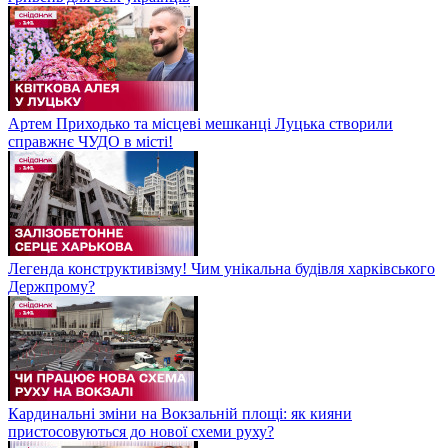
Артем Приходько та місцеві мешканці Луцька створили
справжнє ЧУДО в місті!
Легенда конструктивізму! Чим унікальна будівля харківського
Держпрому?
Кардинальні зміни на Вокзальній площі: як кияни
пристосовуються до нової схеми руху?