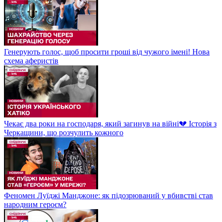
Генерують голос, щоб просити гроші від чужого імені! Нова
схема аферистів
Чекає два роки на господаря, який загинув на війні💔 Історія з
Черкащини, що розчулить кожного
Феномен Луїджі Манджоне: як підозрюваний у вбивстві став
народним героєм?