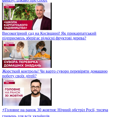
фіналу! Цікаво про спорт
Високогірний сад на Косівщині! Як прикарпатський
підприємець зберігає рідкісні фруктові дерева?
Жорсткий контроль! Чи варто суворо перевіряти домашню
роботу своїх дітей?
⚡Головне на ранок 30 жовтня: Нічний обстріл Росії, тисяча
гривень для всіх українців