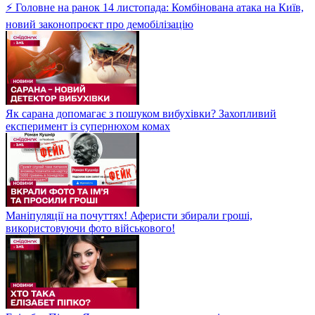
⚡ Головне на ранок 14 листопада: Комбінована атака на Київ,
новий законопроєкт про демобілізацію
Як сарана допомагає з пошуком вибухівки? Захопливий
експеримент із супернюхом комах
Маніпуляції на почуттях! Аферисти збирали гроші,
використовуючи фото військового!