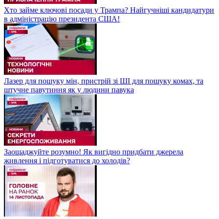
Хто займе ключові посади у Трампа? Найгучніші кандидатури
в адміністрацію президента США!
Лазер для пошуку мін, пристрій зі ШІ для пошуку комах, та
штучне павутиння як у людини павука
Заощаджуйте розумно! Як вигідно придбати джерела
живлення і підготуватися до холодів?