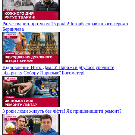
Рятує тварин протягом 15 років! Історія справжнього героя з
Бердичева
Відновлений Нотр-Дам! У Парижі відбулося урочисте
відкриття Собору Паризької Богоматері
3 роки люди живуть без ліфта! Як пришвидшити ремонт?