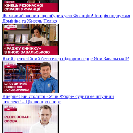
Жахливий злочин, що обурив усю Францію! Історія подружжя
Домініка та Жизель Пеліко
Який фентезійний бестселер підкорив серце Яни Завальської?
Вперше! Бій століття «Усик-Ф'юрі» судитиме штучний
інтелект! – Цікаво про спорт