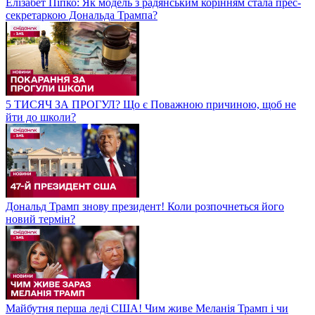
Елізабет Піпко: Як модель з радянським корінням стала прес-
секретаркою Дональда Трампа?
5 ТИСЯЧ ЗА ПРОГУЛ? Що є Поважною причиною, щоб не
йти до школи?
Дональд Трамп знову президент! Коли розпочнеться його
новий термін?
Майбутня перша леді США! Чим живе Меланія Трамп і чи