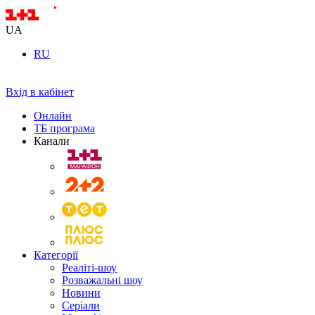
UA
RU
Вхід в кабінет
Онлайн
ТБ програма
Канали
Категорії
Реаліті-шоу
Розважальні шоу
Новини
Серіали