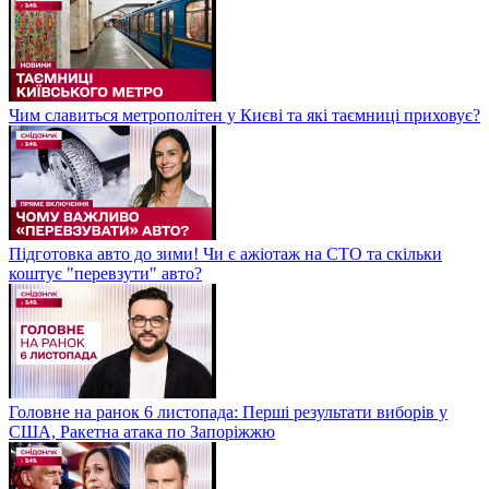
Чим славиться метрополітен у Києві та які таємниці приховує?
Підготовка авто до зими! Чи є ажіотаж на СТО та скільки
коштує "перевзути" авто?
Головне на ранок 6 листопада: Перші результати виборів у
США, Ракетна атака по Запоріжжю