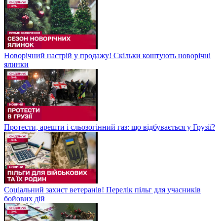
Новорічний настрій у продажу! Скільки коштують новорічні
ялинки
Протести, арешти і сльозогінний газ: що відбувається у Грузії?
Соціальний захист ветеранів! Перелік пільг для учасників
бойових дій