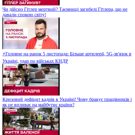
Чи дійсно Гітлер мертвий? Таємниці загибелі Гітлера, що не
давали спокою світу!
⚡Головне на ранок 5 листопада: Більше артилерії, 5G-зв'язок в
Україні, удар по військах КНДР
Кризовий дефіцит кадрів в Україні! Чому бракує працівників і
як це впливає на майбутнє країни?