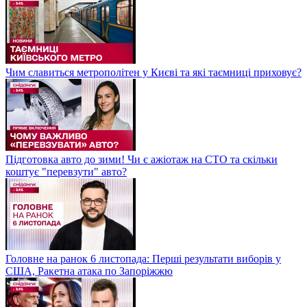
Чим славиться метрополітен у Києві та які таємниці приховує?
Підготовка авто до зими! Чи є ажіотаж на СТО та скільки
коштує "перевзути" авто?
Головне на ранок 6 листопада: Перші результати виборів у
США, Ракетна атака по Запоріжжю