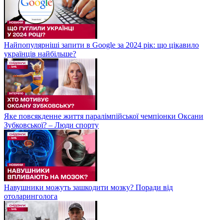
Найпопулярніші запити в Google за 2024 рік: що цікавило
українців найбільше?
Яке повсякденне життя паралімпійської чемпіонки Оксани
Зубковської? – Люди спорту
Навушники можуть зашкодити мозку? Поради від
отоларинголога