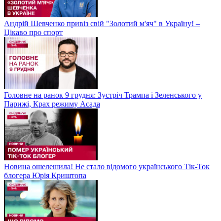
Андрій Шевченко привіз свій "Золотий м'яч" в Україну! –
Цікаво про спорт
Головне на ранок 9 грудня: Зустріч Трампа і Зеленського у
Парижі, Крах режиму Асада
Новина ошелешила! Не стало відомого українського Тік-Ток
блогера Юрія Криштопа