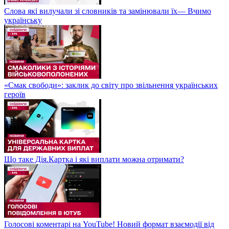
Слова які вилучали зі словників та замінювали їх— Вчимо
українську
«Смак свободи»: заклик до світу про звільнення українських
героїв
Що таке Дія.Картка і які виплати можна отримати?
Голосові коментарі на YouTube! Новий формат взаємодії від