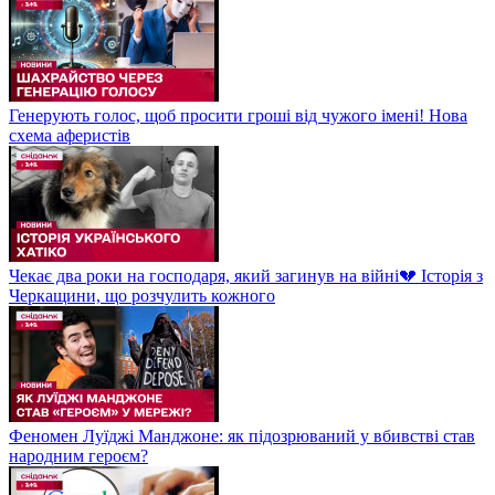
Генерують голос, щоб просити гроші від чужого імені! Нова
схема аферистів
Чекає два роки на господаря, який загинув на війні💔 Історія з
Черкащини, що розчулить кожного
Феномен Луїджі Манджоне: як підозрюваний у вбивстві став
народним героєм?