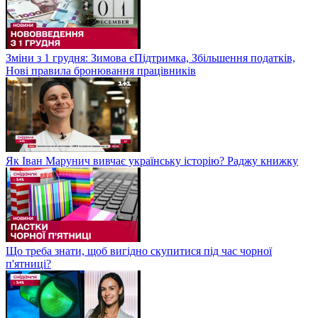
Зміни з 1 грудня: Зимова єПідтримка, Збільшення податків,
Нові правила бронювання працівників
Як Іван Марунич вивчає українську історію? Раджу книжку
Що треба знати, щоб вигідно скупитися під час чорної
п'ятниці?