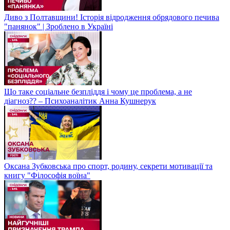
Диво з Полтавщини! Історія відродження обрядового печива
"панянок" | Зроблено в Україні
Що таке соціальне безпліддя і чому це проблема, а не
діагноз?? – Психоаналітик Анна Кушнерук
Оксана Зубковська про спорт, родину, секрети мотивації та
книгу "Філософія воїна"