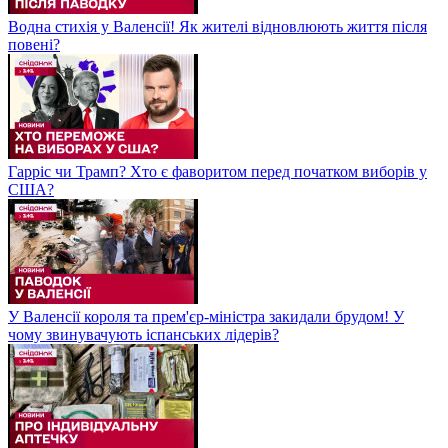
Водна стихія у Валенсії! Як жителі відновлюють життя після
повені?
Гарріс чи Трамп? Хто є фаворитом перед початком виборів у
США?
У Валенсії короля та прем'єр-міністра закидали брудом! У
чому звинувачують іспанських лідерів?