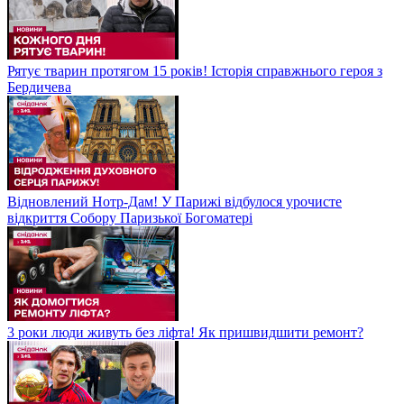
Рятує тварин протягом 15 років! Історія справжнього героя з
Бердичева
Відновлений Нотр-Дам! У Парижі відбулося урочисте
відкриття Собору Паризької Богоматері
3 роки люди живуть без ліфта! Як пришвидшити ремонт?