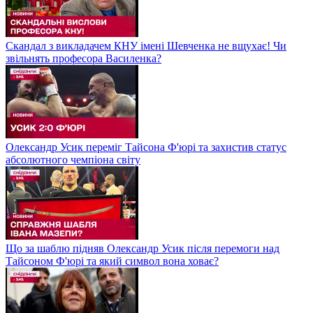
Скандал з викладачем КНУ імені Шевченка не вщухає! Чи
звільнять професора Василенка?
Олександр Усик переміг Тайсона Ф'юрі та захистив статус
абсолютного чемпіона світу
Що за шаблю підняв Олександр Усик після перемоги над
Тайсоном Ф'юрі та який символ вона ховає?