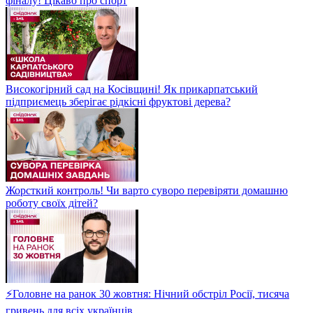
фіналу! Цікаво про спорт
Високогірний сад на Косівщині! Як прикарпатський
підприємець зберігає рідкісні фруктові дерева?
Жорсткий контроль! Чи варто суворо перевіряти домашню
роботу своїх дітей?
⚡Головне на ранок 30 жовтня: Нічний обстріл Росії, тисяча
гривень для всіх українців