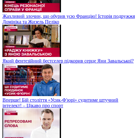
Жахливий злочин, що обурив усю Францію! Історія подружжя
Домініка та Жизель Пеліко
Який фентезійний бестселер підкорив серце Яни Завальської?
Вперше! Бій століття «Усик-Ф'юрі» судитиме штучний
інтелект! – Цікаво про спорт