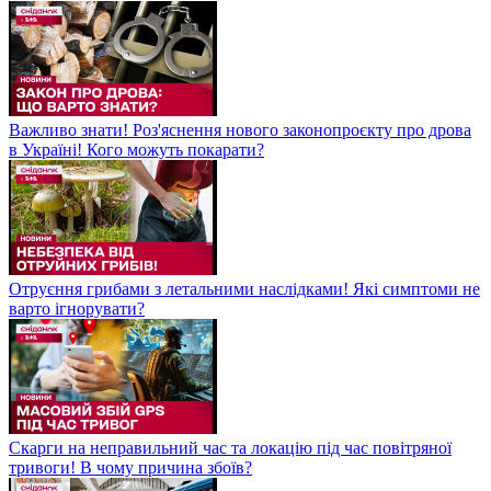
Важливо знати! Роз'яснення нового законопроєкту про дрова
в Україні! Кого можуть покарати?
Отруєння грибами з летальними наслідками! Які симптоми не
варто ігнорувати?
Скарги на неправильний час та локацію під час повітряної
тривоги! В чому причина збоїв?