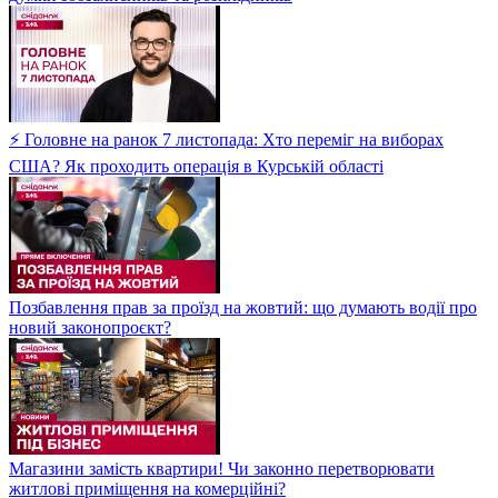
⚡ Головне на ранок 7 листопада: Хто переміг на виборах
США? Як проходить операція в Курській області
Позбавлення прав за проїзд на жовтий: що думають водії про
новий законопроєкт?
Магазини замість квартири! Чи законно перетворювати
житлові приміщення на комерційні?