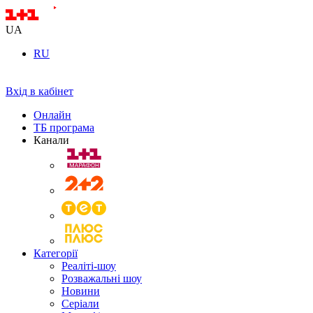
UA
RU
Вхід в кабінет
Онлайн
ТБ програма
Канали
Категорії
Реаліті-шоу
Розважальні шоу
Новини
Серіали