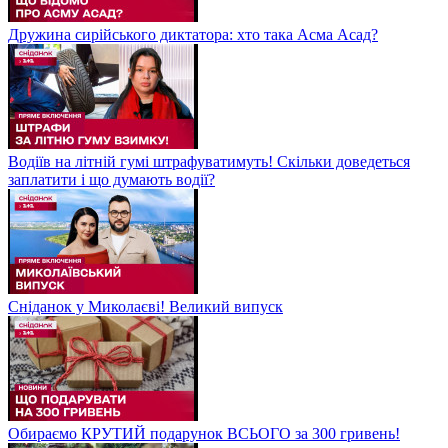
Дружина сирійського диктатора: хто така Асма Асад?
Водіїв на літній гумі штрафуватимуть! Скільки доведеться
заплатити і що думають водії?
Сніданок у Миколаєві! Великий випуск
Обираємо КРУТИЙ подарунок ВСЬОГО за 300 гривень!