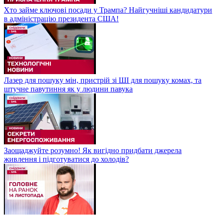
Хто займе ключові посади у Трампа? Найгучніші кандидатури
в адміністрацію президента США!
Лазер для пошуку мін, пристрій зі ШІ для пошуку комах, та
штучне павутиння як у людини павука
Заощаджуйте розумно! Як вигідно придбати джерела
живлення і підготуватися до холодів?