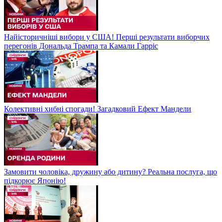
Найісторичніші вибори у США! Перші результати виборчих
перегонів Дональда Трампа та Камали Гарріс
Колективні хибні спогади! Загадковий Ефект Мандели
Замовити чоловіка, дружину або дитину? Реальна послуга, що
підкорює Японію!