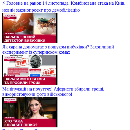
⚡ Головне на ранок 14 листопада: Комбінована атака на Київ,
новий законопроєкт про демобілізацію
Як сарана допомагає з пошуком вибухівки? Захопливий
експеримент із супернюхом комах
Маніпуляції на почуттях! Аферисти збирали гроші,
використовуючи фото військового!