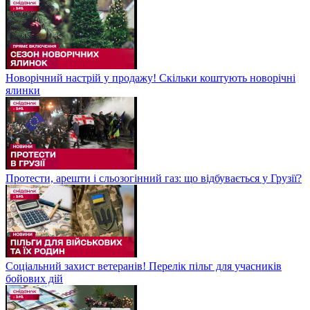
Новорічний настрій у продажу! Скільки коштують новорічні
ялинки
Протести, арешти і сльозогінний газ: що відбувається у Грузії?
Соціальний захист ветеранів! Перелік пільг для учасників
бойових дій