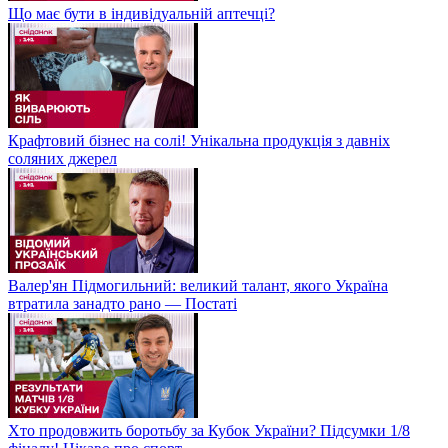
Що має бути в індивідуальній аптечці?
Крафтовий бізнес на солі! Унікальна продукція з давніх
соляних джерел
Валер'ян Підмогильний: великий талант, якого Україна
втратила занадто рано — Постаті
Хто продовжить боротьбу за Кубок України? Підсумки 1/8