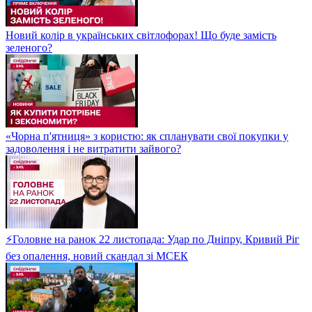
Новий колір в українських світлофорах! Що буде замість
зеленого?
«Чорна п'ятниця» з користю: як спланувати свої покупки у
задоволення і не витратити зайвого?
⚡Головне на ранок 22 листопада: Удар по Дніпру, Кривий Ріг
без опалення, новий скандал зі МСЕК