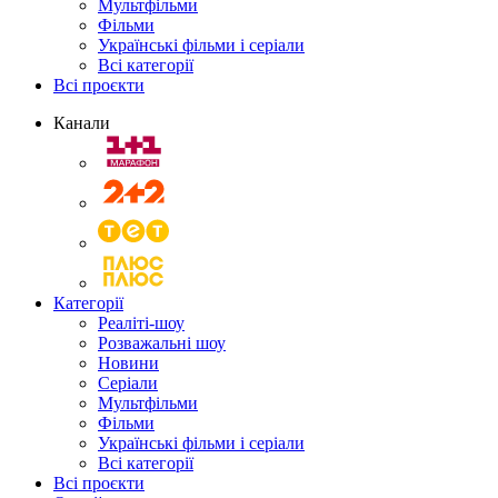
Мультфільми
Фільми
Українські фільми і серіали
Всі категорії
Всі проєкти
Канали
Категорії
Реаліті-шоу
Розважальні шоу
Новини
Серіали
Мультфільми
Фільми
Українські фільми і серіали
Всі категорії
Всі проєкти