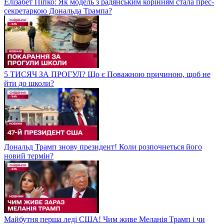
Елізабет Піпко: Як модель з радянським корінням стала прес-
секретаркою Дональда Трампа?
5 ТИСЯЧ ЗА ПРОГУЛ? Що є Поважною причиною, щоб не
йти до школи?
Дональд Трамп знову президент! Коли розпочнеться його
новий термін?
Майбутня перша леді США! Чим живе Меланія Трамп і чи