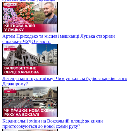
Артем Приходько та місцеві мешканці Луцька створили
справжнє ЧУДО в місті!
Легенда конструктивізму! Чим унікальна будівля харківського
Держпрому?
Кардинальні зміни на Вокзальній площі: як кияни
пристосовуються до нової схеми руху?