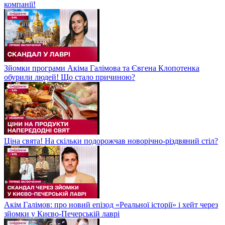
компанії!
Зйомки програми Акіма Галімова та Євгена Клопотенка
обурили людей! Що стало причиною?
Ціна свята! На скільки подорожчав новорічно-різдвяний стіл?
Акім Галімов: про новий епізод «Реальної історії» і хейт через
зйомки у Києво-Печерській лаврі