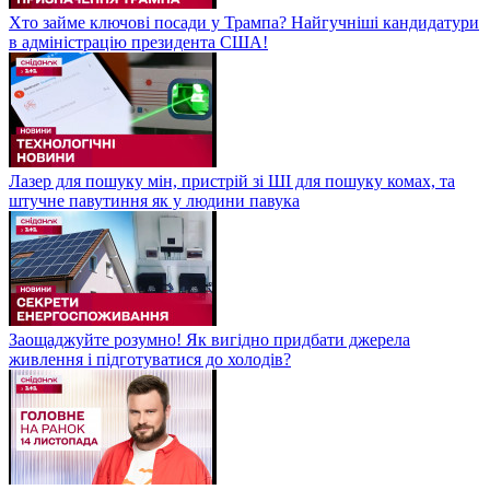
Хто займе ключові посади у Трампа? Найгучніші кандидатури
в адміністрацію президента США!
Лазер для пошуку мін, пристрій зі ШІ для пошуку комах, та
штучне павутиння як у людини павука
Заощаджуйте розумно! Як вигідно придбати джерела
живлення і підготуватися до холодів?