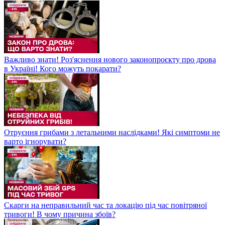
Важливо знати! Роз'яснення нового законопроєкту про дрова
в Україні! Кого можуть покарати?
Отруєння грибами з летальними наслідками! Які симптоми не
варто ігнорувати?
Скарги на неправильний час та локацію під час повітряної
тривоги! В чому причина збоїв?