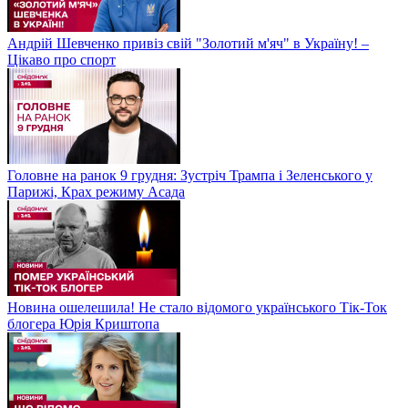
Андрій Шевченко привіз свій "Золотий м'яч" в Україну! –
Цікаво про спорт
Головне на ранок 9 грудня: Зустріч Трампа і Зеленського у
Парижі, Крах режиму Асада
Новина ошелешила! Не стало відомого українського Тік-Ток
блогера Юрія Криштопа