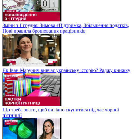
Зміни з 1 грудня: Зимова єПідтримка, Збільшення податків,
Нові правила бронювання працівників
Як Іван Марунич вивчає українську історію? Раджу книжку
Що треба знати, щоб вигідно скупитися під час чорної
п'ятниці?