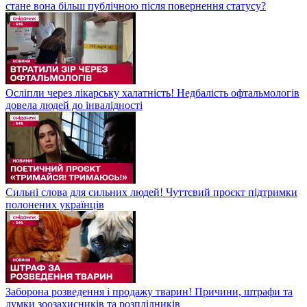
стане вона більш публічною після повернення статусу?
Осліпли через лікарську халатність! Недбалість офтальмологів
довела людей до інвалідності
Сильні слова для сильних людей! Чуттєвий проєкт підтримки
полонених українців
Заборона розведення і продажу тварин! Причини, штрафи та
думки зоозахисників та розплідників