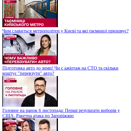
Чим славиться метрополітен у Києві та які таємниці приховує?
Підготовка авто до зими! Чи є ажіотаж на СТО та скільки
коштує "перевзути" авто?
Головне на ранок 6 листопада: Перші результати виборів у
США, Ракетна атака по Запоріжжю