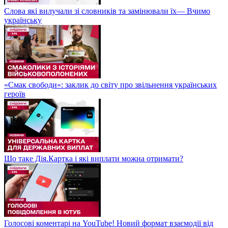
Слова які вилучали зі словників та замінювали їх— Вчимо
українську
«Смак свободи»: заклик до світу про звільнення українських
героїв
Що таке Дія.Картка і які виплати можна отримати?
Голосові коментарі на YouTube! Новий формат взаємодії від