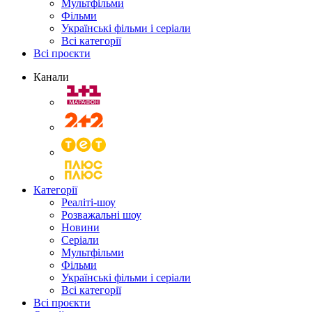
Мультфільми
Фільми
Українські фільми і серіали
Всі категорії
Всі проєкти
Канали
Категорії
Реаліті-шоу
Розважальні шоу
Новини
Серіали
Мультфільми
Фільми
Українські фільми і серіали
Всі категорії
Всі проєкти