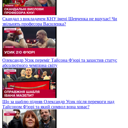
Скандал з викладачем КНУ імені Шевченка не вщухає! Чи
звільнять професора Василенка?
Олександр Усик переміг Тайсона Ф'юрі та захистив статус
абсолютного чемпіона світу
Що за шаблю підняв Олександр Усик після перемоги над
Тайсоном Ф'юрі та який символ вона ховає?