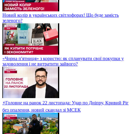
Новий колір в українських світлофорах! Що буде замість
зеленого?
«Чорна п'ятниця» з користю: як спланувати свої покупки у
задоволення і не витратити зайвого?
⚡Головне на ранок 22 листопада: Удар по Дніпру, Кривий Ріг
без опалення, новий скандал зі МСЕК