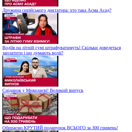
Дружина сирійського диктатора: хто така Асма Асад?
Водіїв на літній гумі штрафуватимуть! Скільки доведеться
заплатити і що думають водії?
Сніданок у Миколаєві! Великий випуск
Обираємо КРУТИЙ подарунок ВСЬОГО за 300 гривень!