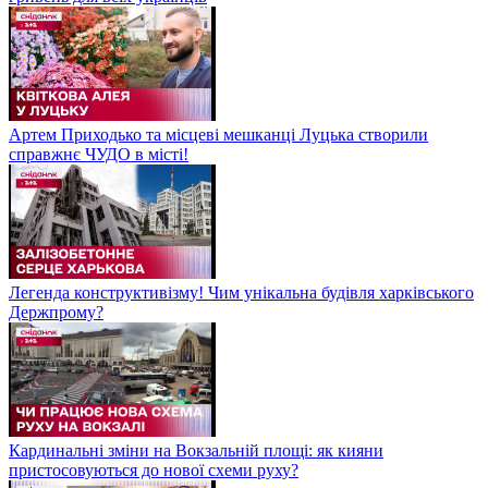
Артем Приходько та місцеві мешканці Луцька створили
справжнє ЧУДО в місті!
Легенда конструктивізму! Чим унікальна будівля харківського
Держпрому?
Кардинальні зміни на Вокзальній площі: як кияни
пристосовуються до нової схеми руху?