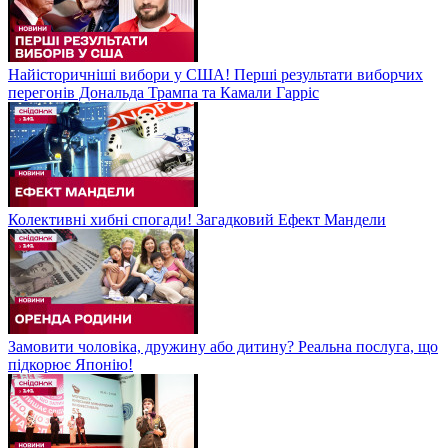
Найісторичніші вибори у США! Перші результати виборчих
перегонів Дональда Трампа та Камали Гарріс
Колективні хибні спогади! Загадковий Ефект Мандели
Замовити чоловіка, дружину або дитину? Реальна послуга, що
підкорює Японію!