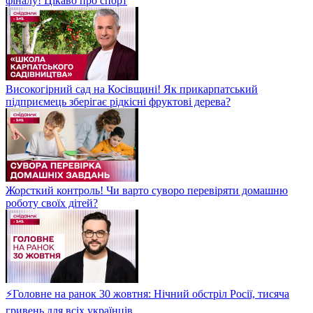
фіналу! Цікаво про спорт
Високогірний сад на Косівщині! Як прикарпатський
підприємець зберігає рідкісні фруктові дерева?
Жорсткий контроль! Чи варто суворо перевіряти домашню
роботу своїх дітей?
⚡Головне на ранок 30 жовтня: Нічний обстріл Росії, тисяча
гривень для всіх українців