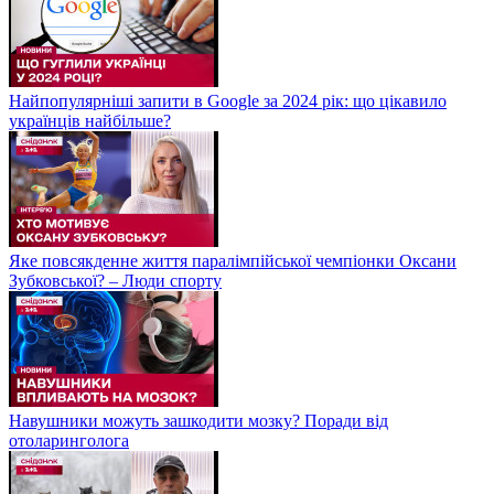
Найпопулярніші запити в Google за 2024 рік: що цікавило
українців найбільше?
Яке повсякденне життя паралімпійської чемпіонки Оксани
Зубковської? – Люди спорту
Навушники можуть зашкодити мозку? Поради від
отоларинголога