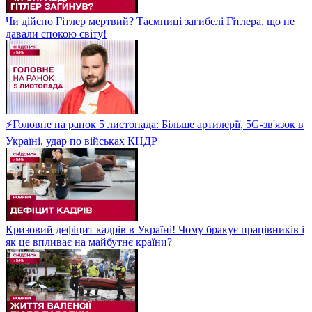
Чи дійсно Гітлер мертвий? Таємниці загибелі Гітлера, що не
давали спокою світу!
⚡Головне на ранок 5 листопада: Більше артилерії, 5G-зв'язок в
Україні, удар по військах КНДР
Кризовий дефіцит кадрів в Україні! Чому бракує працівників і
як це впливає на майбутнє країни?