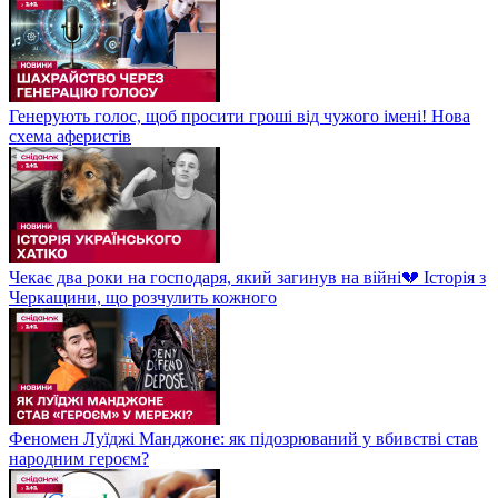
Генерують голос, щоб просити гроші від чужого імені! Нова
схема аферистів
Чекає два роки на господаря, який загинув на війні💔 Історія з
Черкащини, що розчулить кожного
Феномен Луїджі Манджоне: як підозрюваний у вбивстві став
народним героєм?