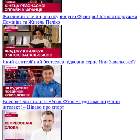
Жахливий злочин, що обурив усю Францію! Історія подружжя
Домініка та Жизель Пеліко
Який фентезійний бестселер підкорив серце Яни Завальської?
Вперше! Бій століття «Усик-Ф'юрі» судитиме штучний
інтелект! – Цікаво про спорт