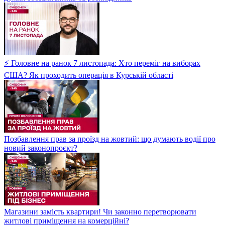
⚡ Головне на ранок 7 листопада: Хто переміг на виборах
США? Як проходить операція в Курській області
Позбавлення прав за проїзд на жовтий: що думають водії про
новий законопроєкт?
Магазини замість квартири! Чи законно перетворювати
житлові приміщення на комерційні?