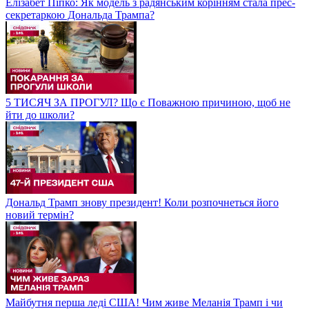
Елізабет Піпко: Як модель з радянським корінням стала прес-
секретаркою Дональда Трампа?
5 ТИСЯЧ ЗА ПРОГУЛ? Що є Поважною причиною, щоб не
йти до школи?
Дональд Трамп знову президент! Коли розпочнеться його
новий термін?
Майбутня перша леді США! Чим живе Меланія Трамп і чи