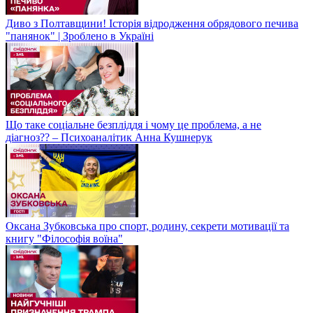
Диво з Полтавщини! Історія відродження обрядового печива
"панянок" | Зроблено в Україні
Що таке соціальне безпліддя і чому це проблема, а не
діагноз?? – Психоаналітик Анна Кушнерук
Оксана Зубковська про спорт, родину, секрети мотивації та
книгу "Філософія воїна"