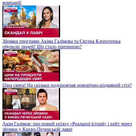
компанії!
Зйомки програми Акіма Галімова та Євгена Клопотенка
обурили людей! Що стало причиною?
Ціна свята! На скільки подорожчав новорічно-різдвяний стіл?
Акім Галімов: про новий епізод «Реальної історії» і хейт через
зйомки у Києво-Печерській лаврі