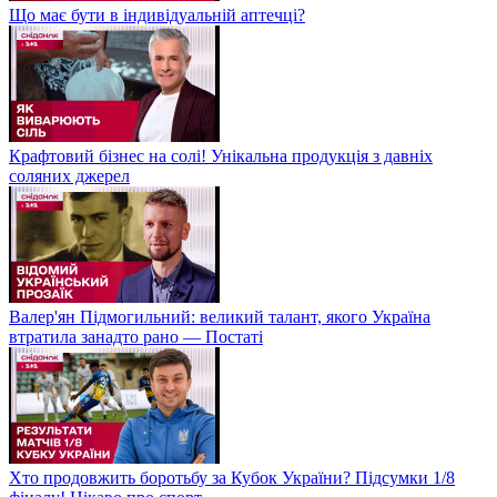
Що має бути в індивідуальній аптечці?
Крафтовий бізнес на солі! Унікальна продукція з давніх
соляних джерел
Валер'ян Підмогильний: великий талант, якого Україна
втратила занадто рано — Постаті
Хто продовжить боротьбу за Кубок України? Підсумки 1/8