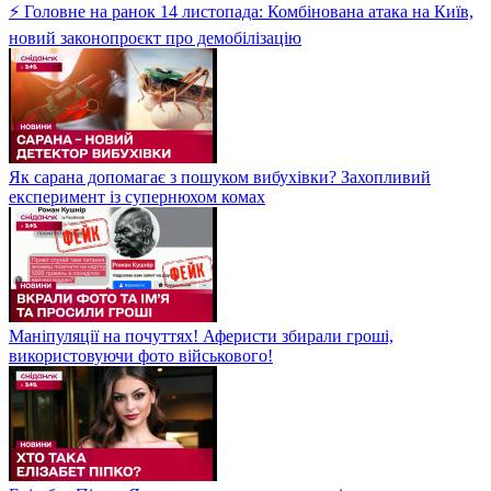
⚡ Головне на ранок 14 листопада: Комбінована атака на Київ,
новий законопроєкт про демобілізацію
Як сарана допомагає з пошуком вибухівки? Захопливий
експеримент із супернюхом комах
Маніпуляції на почуттях! Аферисти збирали гроші,
використовуючи фото військового!