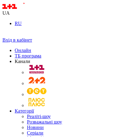
UA
RU
Вхід в кабінет
Онлайн
ТБ програма
Канали
Категорії
Реаліті-шоу
Розважальні шоу
Новини
Серіали