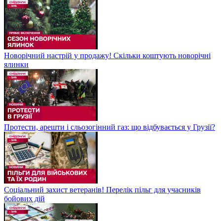
Новорічний настрій у продажу! Скільки коштують новорічні
ялинки
Протести, арешти і сльозогінний газ: що відбувається у Грузії?
Соціальний захист ветеранів! Перелік пільг для учасників
бойових дій