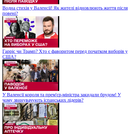
Водна стихія у Валенсії! Як жителі відновлюють життя після
повені?
Гарріс чи Трамп? Хто є фаворитом перед початком виборів у
США?
У Валенсії короля та прем'єр-міністра закидали брудом! У
чому звинувачують іспанських лідерів?