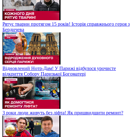
Рятує тварин протягом 15 років! Історія справжнього героя з
Бердичева
Відновлений Нотр-Дам! У Парижі відбулося урочисте
відкриття Собору Паризької Богоматері
3 роки люди живуть без ліфта! Як пришвидшити ремонт?