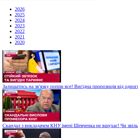
2026
2025
2024
2023
2022
2021
2020
Залишатись на зв'язку попри все! Вигідна пропозиція від одног
Скандал з викладачем КНУ імені Шевченка не вщухає! Чи звіл