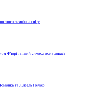
лютного чемпіона світу
ом Ф'юрі та який символ вона ховає?
омініка та Жизель Пеліко