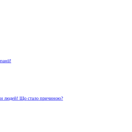
панії!
ли людей! Що стало причиною?