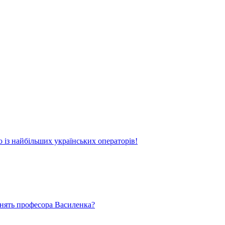
о із найбільших українських операторів!
ьнять професора Василенка?