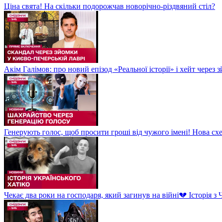
Ціна свята! На скільки подорожчав новорічно-різдвяний стіл?
Акім Галімов: про новий епізод «Реальної історії» і хейт через
Генерують голос, щоб просити гроші від чужого імені! Нова сх
Чекає два роки на господаря, який загинув на війні💔 Історія 