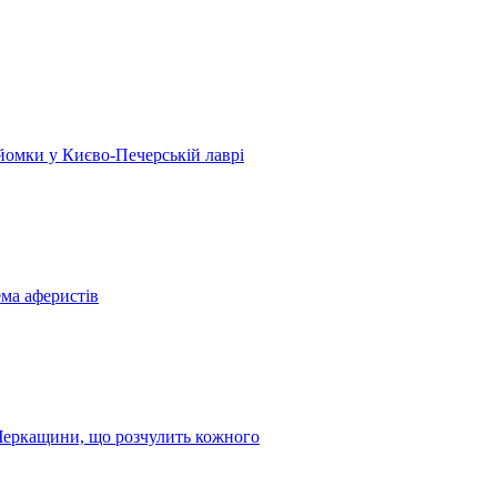
 зйомки у Києво-Печерській лаврі
ема аферистів
з Черкащини, що розчулить кожного