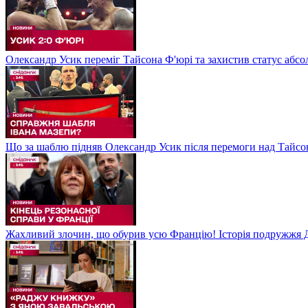
Олександр Усик переміг Тайсона Ф'юрі та захистив статус абсо
Що за шаблю підняв Олександр Усик після перемоги над Тайсон
Жахливий злочин, що обурив усю Францію! Історія подружжя Д