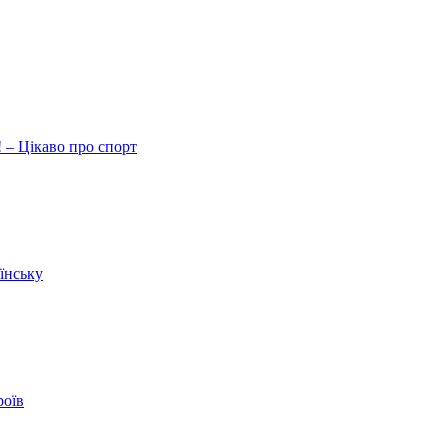
 – Цікаво про спорт
їнську
роїв