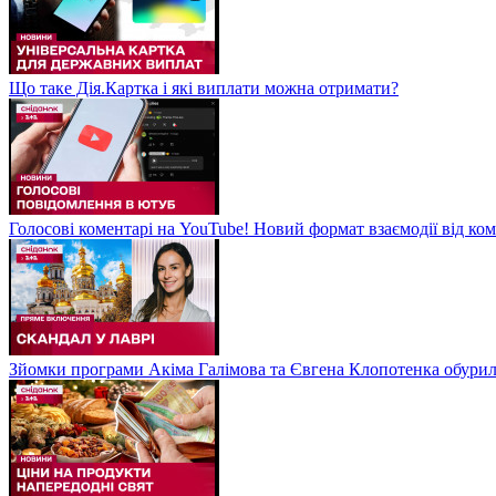
Що таке Дія.Картка і які виплати можна отримати?
Голосові коментарі на YouTube! Новий формат взаємодії від ком
Зйомки програми Акіма Галімова та Євгена Клопотенка обури