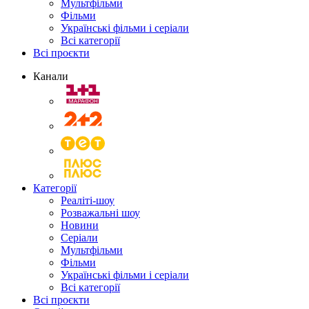
Мультфільми
Фільми
Українські фільми і серіали
Всі категорії
Всі проєкти
Канали
Категорії
Реаліті-шоу
Розважальні шоу
Новини
Серіали
Мультфільми
Фільми
Українські фільми і серіали
Всі категорії
Всі проєкти