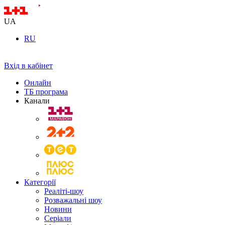
UA
RU
Вхід в кабінет
Онлайн
ТБ програма
Канали
Категорії
Реаліті-шоу
Розважальні шоу
Новини
Серіали