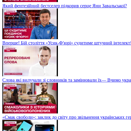
Який фентезійний бестселер підкорив серце Яни Завальської?
Вперше! Бій століття «Усик-Ф'юрі» судитиме штучний інтелект!
Слова які вилучали зі словників та замінювали їх— Вчимо укра
«Смак свободи»: заклик до світу про звільнення українських ге