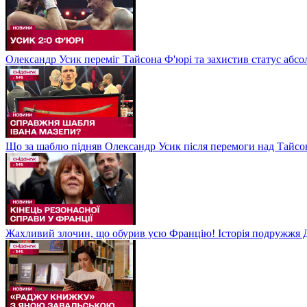
Олександр Усик переміг Тайсона Ф'юрі та захистив статус абсо
Що за шаблю підняв Олександр Усик після перемоги над Тайсон
Жахливий злочин, що обурив усю Францію! Історія подружжя Д