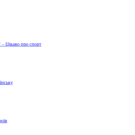
 – Цікаво про спорт
їнську
роїв