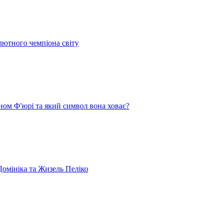
лютного чемпіона світу
ом Ф'юрі та який символ вона ховає?
омініка та Жизель Пеліко