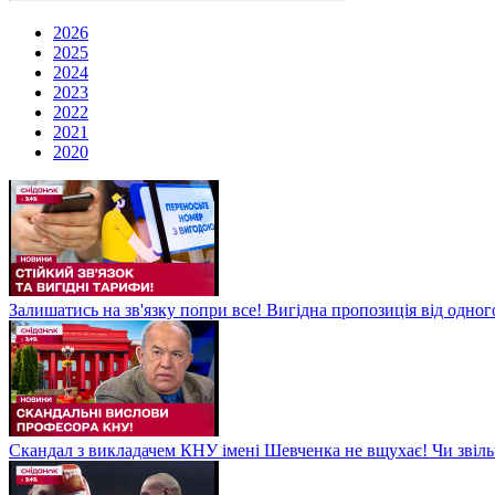
2026
2025
2024
2023
2022
2021
2020
Залишатись на зв'язку попри все! Вигідна пропозиція від одног
Скандал з викладачем КНУ імені Шевченка не вщухає! Чи звіл