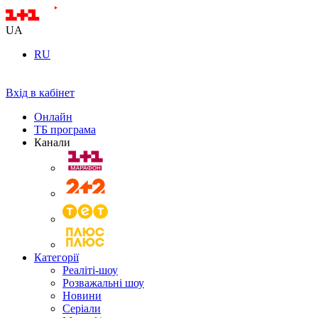
UA
RU
Вхід в кабінет
Онлайн
ТБ програма
Канали
Категорії
Реаліті-шоу
Розважальні шоу
Новини
Серіали