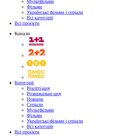
Мультфільми
Фільми
Українські фільми і серіали
Всі категорії
Всі проєкти
Канали
Категорії
Реаліті-шоу
Розважальні шоу
Новини
Серіали
Мультфільми
Фільми
Українські фільми і серіали
Всі категорії
Всі проєкти