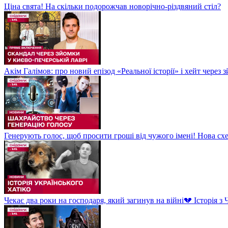
Ціна свята! На скільки подорожчав новорічно-різдвяний стіл?
Акім Галімов: про новий епізод «Реальної історії» і хейт через
Генерують голос, щоб просити гроші від чужого імені! Нова сх
Чекає два роки на господаря, який загинув на війні💔 Історія 