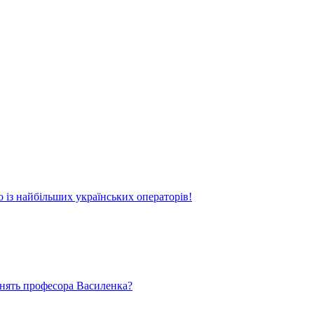
о із найбільших українських операторів!
ьнять професора Василенка?