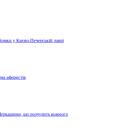
 зйомки у Києво-Печерській лаврі
ема аферистів
з Черкащини, що розчулить кожного