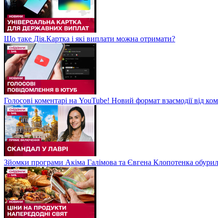
Що таке Дія.Картка і які виплати можна отримати?
Голосові коментарі на YouTube! Новий формат взаємодії від ком
Зйомки програми Акіма Галімова та Євгена Клопотенка обури