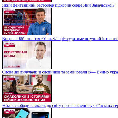
Який фентезійний бестселер підкорив серце Яни Завальської?
Вперше! Бій століття «Усик-Ф'юрі» судитиме штучний інтелект!
Слова які вилучали зі словників та замінювали їх— Вчимо укра
«Смак свободи»: заклик до світу про звільнення українських ге