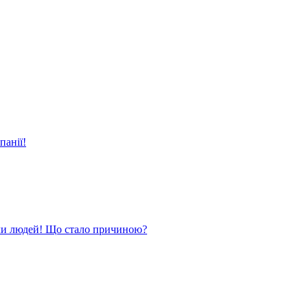
панії!
ли людей! Що стало причиною?