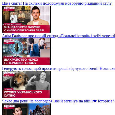
Ціна свята! На скільки подорожчав новорічно-різдвяний стіл?
Акім Галімов: про новий епізод «Реальної історії» і хейт через
Генерують голос, щоб просити гроші від чужого імені! Нова сх
Чекає два роки на господаря, який загинув на війні💔 Історія 