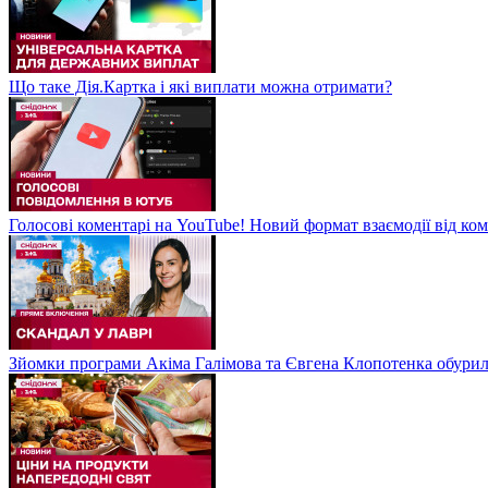
Що таке Дія.Картка і які виплати можна отримати?
Голосові коментарі на YouTube! Новий формат взаємодії від ком
Зйомки програми Акіма Галімова та Євгена Клопотенка обури