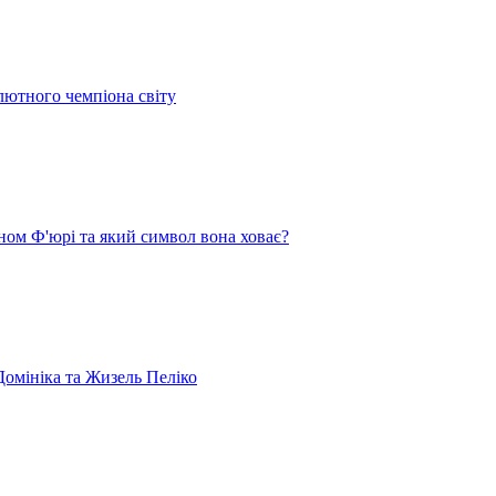
лютного чемпіона світу
ом Ф'юрі та який символ вона ховає?
омініка та Жизель Пеліко