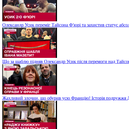
Олександр Усик переміг Тайсона Ф'юрі та захистив статус абсо
Що за шаблю підняв Олександр Усик після перемоги над Тайсон
Жахливий злочин, що обурив усю Францію! Історія подружжя Д