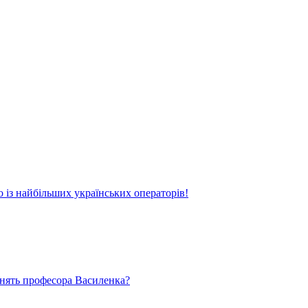
о із найбільших українських операторів!
ьнять професора Василенка?