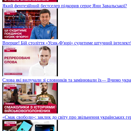
Який фентезійний бестселер підкорив серце Яни Завальської?
Вперше! Бій століття «Усик-Ф'юрі» судитиме штучний інтелект!
Слова які вилучали зі словників та замінювали їх— Вчимо укра
«Смак свободи»: заклик до світу про звільнення українських ге