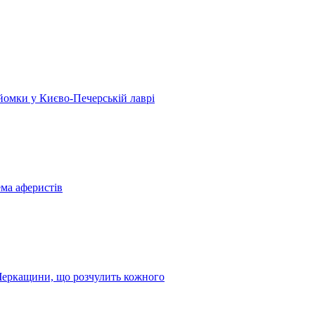
 зйомки у Києво-Печерській лаврі
ема аферистів
з Черкащини, що розчулить кожного