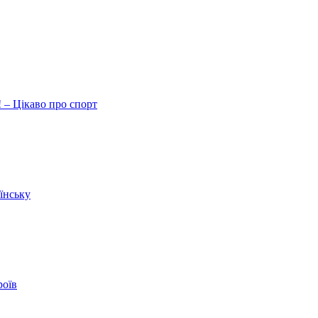
 – Цікаво про спорт
їнську
роїв