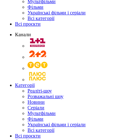
Мультфільми
Фільми
Українські фільми і серіали
Всі категорії
Всі проєкти
Канали
Категорії
Реаліті-шоу
Розважальні шоу
Новини
Серіали
Мультфільми
Фільми
Українські фільми і серіали
Всі категорії
Всі проєкти