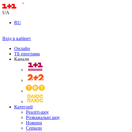
UA
RU
Вхід в кабінет
Онлайн
ТБ програма
Канали
Категорії
Реаліті-шоу
Розважальні шоу
Новини
Серіали