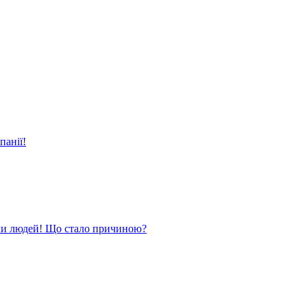
панії!
ли людей! Що стало причиною?