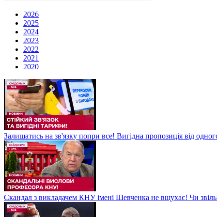
2026
2025
2024
2023
2022
2021
2020
Залишатись на зв'язку попри все! Вигідна пропозиція від одног
Скандал з викладачем КНУ імені Шевченка не вщухає! Чи звіл