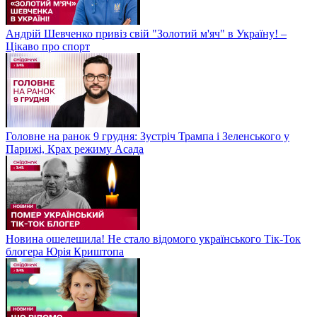
Андрій Шевченко привіз свій "Золотий м'яч" в Україну! –
Цікаво про спорт
Головне на ранок 9 грудня: Зустріч Трампа і Зеленського у
Парижі, Крах режиму Асада
Новина ошелешила! Не стало відомого українського Тік-Ток
блогера Юрія Криштопа