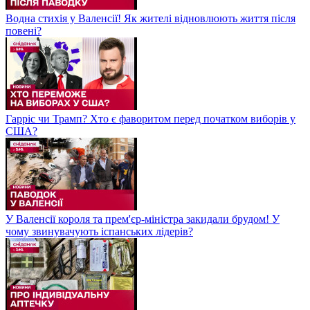
Водна стихія у Валенсії! Як жителі відновлюють життя після
повені?
Гарріс чи Трамп? Хто є фаворитом перед початком виборів у
США?
У Валенсії короля та прем'єр-міністра закидали брудом! У
чому звинувачують іспанських лідерів?