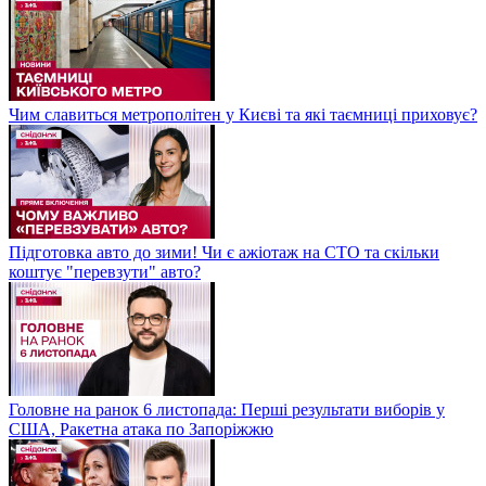
Чим славиться метрополітен у Києві та які таємниці приховує?
Підготовка авто до зими! Чи є ажіотаж на СТО та скільки
коштує "перевзути" авто?
Головне на ранок 6 листопада: Перші результати виборів у
США, Ракетна атака по Запоріжжю