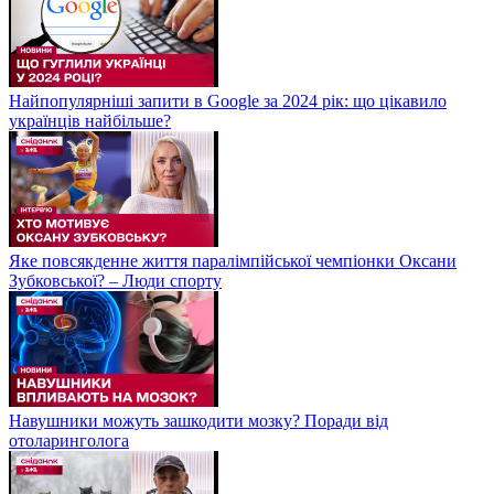
Найпопулярніші запити в Google за 2024 рік: що цікавило
українців найбільше?
Яке повсякденне життя паралімпійської чемпіонки Оксани
Зубковської? – Люди спорту
Навушники можуть зашкодити мозку? Поради від
отоларинголога