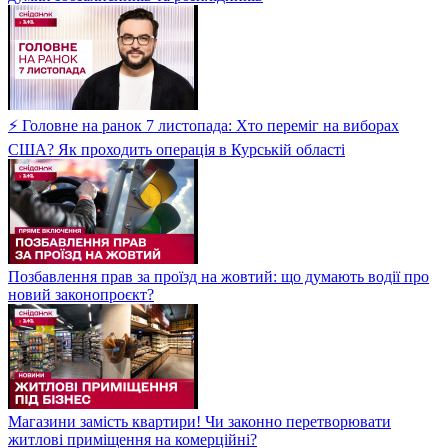
⚡ Головне на ранок 7 листопада: Хто переміг на виборах
США? Як проходить операція в Курській області
Позбавлення прав за проїзд на жовтий: що думають водії про
новий законопроєкт?
Магазини замість квартири! Чи законно перетворювати
житлові приміщення на комерційні?