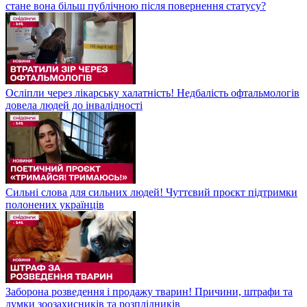
стане вона більш публічною після повернення статусу?
Осліпли через лікарську халатність! Недбалість офтальмологів
довела людей до інвалідності
Сильні слова для сильних людей! Чуттєвий проєкт підтримки
полонених українців
Заборона розведення і продажу тварин! Причини, штрафи та
думки зоозахисників та розплідників