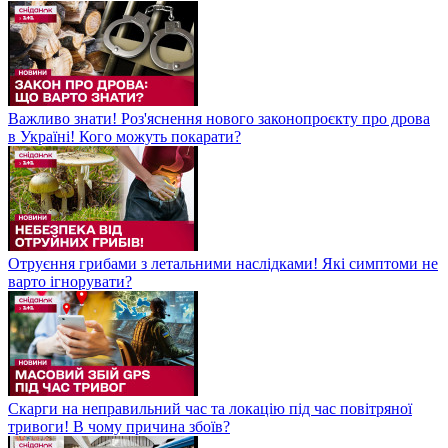
Важливо знати! Роз'яснення нового законопроєкту про дрова
в Україні! Кого можуть покарати?
Отруєння грибами з летальними наслідками! Які симптоми не
варто ігнорувати?
Скарги на неправильний час та локацію під час повітряної
тривоги! В чому причина збоїв?