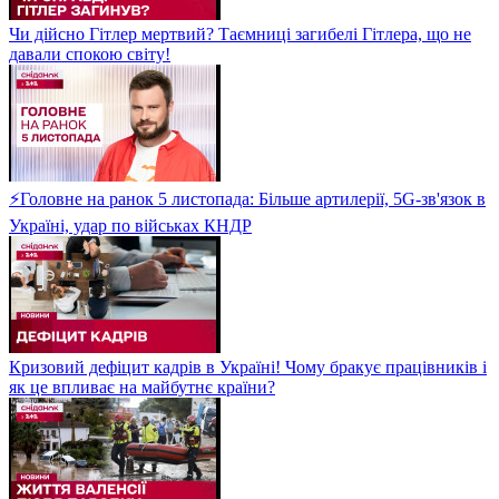
Чи дійсно Гітлер мертвий? Таємниці загибелі Гітлера, що не
давали спокою світу!
⚡Головне на ранок 5 листопада: Більше артилерії, 5G-зв'язок в
Україні, удар по військах КНДР
Кризовий дефіцит кадрів в Україні! Чому бракує працівників і
як це впливає на майбутнє країни?