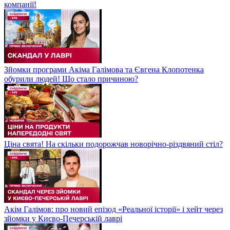
компанії!
Зйомки програми Акіма Галімова та Євгена Клопотенка
обурили людей! Що стало причиною?
Ціна свята! На скільки подорожчав новорічно-різдвяний стіл?
Акім Галімов: про новий епізод «Реальної історії» і хейт через
зйомки у Києво-Печерській лаврі