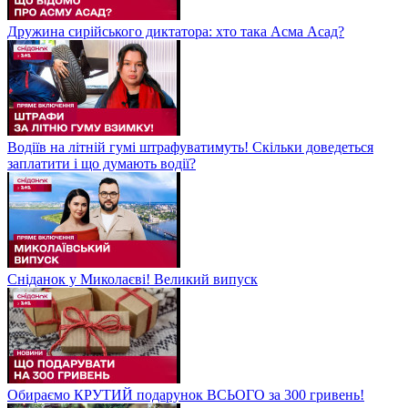
Дружина сирійського диктатора: хто така Асма Асад?
Водіїв на літній гумі штрафуватимуть! Скільки доведеться
заплатити і що думають водії?
Сніданок у Миколаєві! Великий випуск
Обираємо КРУТИЙ подарунок ВСЬОГО за 300 гривень!