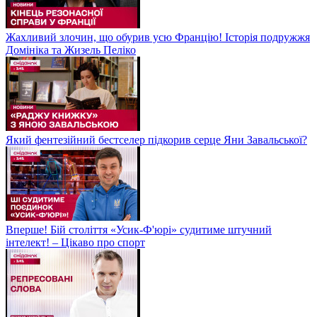
Жахливий злочин, що обурив усю Францію! Історія подружжя
Домініка та Жизель Пеліко
Який фентезійний бестселер підкорив серце Яни Завальської?
Вперше! Бій століття «Усик-Ф'юрі» судитиме штучний
інтелект! – Цікаво про спорт