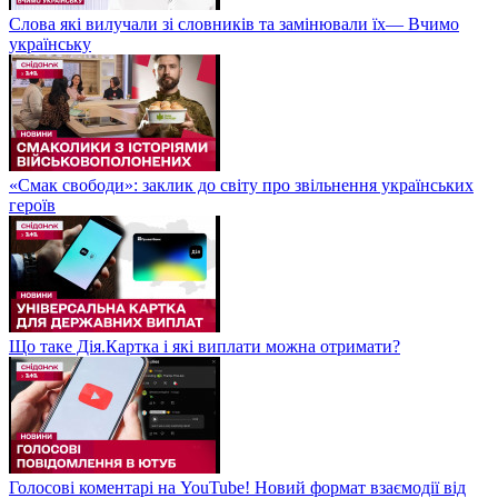
Слова які вилучали зі словників та замінювали їх— Вчимо
українську
«Смак свободи»: заклик до світу про звільнення українських
героїв
Що таке Дія.Картка і які виплати можна отримати?
Голосові коментарі на YouTube! Новий формат взаємодії від