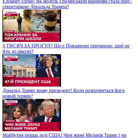
Елізабет Піпко: Як модель з радянським корінням стала прес-
секретаркою Дональда Трампа?
5 ТИСЯЧ ЗА ПРОГУЛ? Що є Поважною причиною, щоб не
йти до школи?
Дональд Трамп знову президент! Коли розпочнеться його
новий термін?
Майбутня перша леді США! Чим живе Меланія Трамп і чи