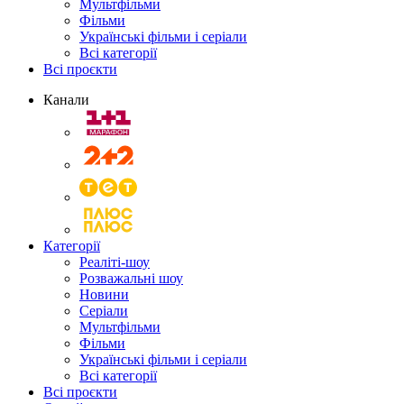
Мультфільми
Фільми
Українські фільми і серіали
Всі категорії
Всі проєкти
Канали
Категорії
Реаліті-шоу
Розважальні шоу
Новини
Серіали
Мультфільми
Фільми
Українські фільми і серіали
Всі категорії
Всі проєкти