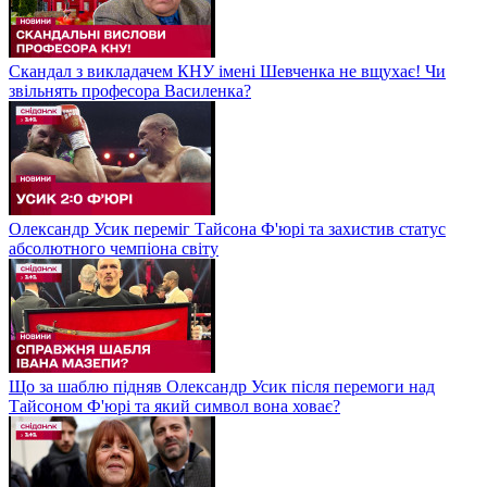
Скандал з викладачем КНУ імені Шевченка не вщухає! Чи
звільнять професора Василенка?
Олександр Усик переміг Тайсона Ф'юрі та захистив статус
абсолютного чемпіона світу
Що за шаблю підняв Олександр Усик після перемоги над
Тайсоном Ф'юрі та який символ вона ховає?