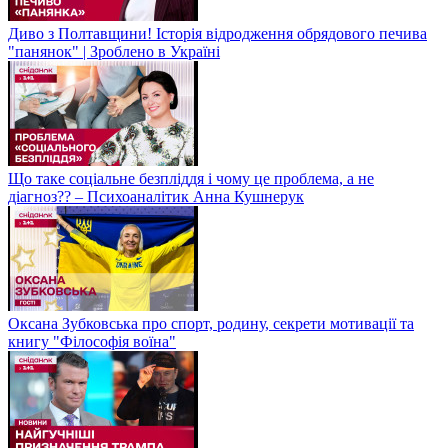
Диво з Полтавщини! Історія відродження обрядового печива
"панянок" | Зроблено в Україні
Що таке соціальне безпліддя і чому це проблема, а не
діагноз?? – Психоаналітик Анна Кушнерук
Оксана Зубковська про спорт, родину, секрети мотивації та
книгу "Філософія воїна"