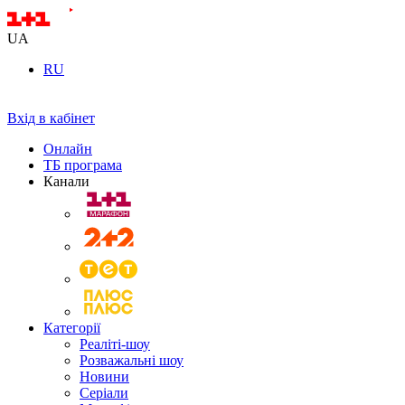
UA
RU
Вхід в кабінет
Онлайн
ТБ програма
Канали
Категорії
Реаліті-шоу
Розважальні шоу
Новини
Серіали