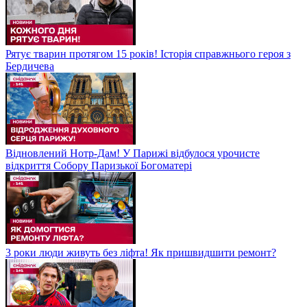
Рятує тварин протягом 15 років! Історія справжнього героя з
Бердичева
Відновлений Нотр-Дам! У Парижі відбулося урочисте
відкриття Собору Паризької Богоматері
3 роки люди живуть без ліфта! Як пришвидшити ремонт?