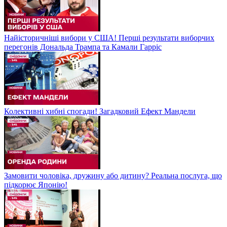
Найісторичніші вибори у США! Перші результати виборчих
перегонів Дональда Трампа та Камали Гарріс
Колективні хибні спогади! Загадковий Ефект Мандели
Замовити чоловіка, дружину або дитину? Реальна послуга, що
підкорює Японію!