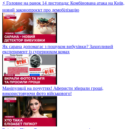
⚡ Головне на ранок 14 листопада: Комбінована атака на Київ,
новий законопроєкт про демобілізацію
Як сарана допомагає з пошуком вибухівки? Захопливий
експеримент із супернюхом комах
Маніпуляції на почуттях! Аферисти збирали гроші,
використовуючи фото військового!