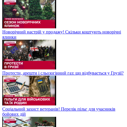
Новорічний настрій у продажу! Скільки коштують новорічні
ялинки
Протести, арешти і сльозогінний газ: що відбувається у Грузії?
Соціальний захист ветеранів! Перелік пільг для учасників
бойових дій