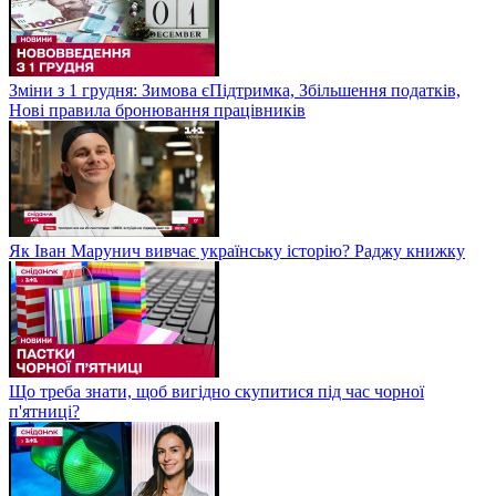
Зміни з 1 грудня: Зимова єПідтримка, Збільшення податків,
Нові правила бронювання працівників
Як Іван Марунич вивчає українську історію? Раджу книжку
Що треба знати, щоб вигідно скупитися під час чорної
п'ятниці?