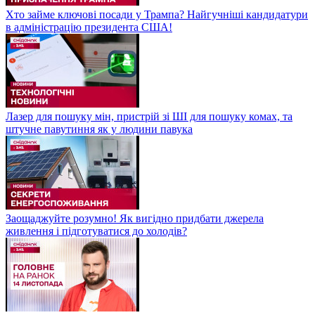
Хто займе ключові посади у Трампа? Найгучніші кандидатури
в адміністрацію президента США!
Лазер для пошуку мін, пристрій зі ШІ для пошуку комах, та
штучне павутиння як у людини павука
Заощаджуйте розумно! Як вигідно придбати джерела
живлення і підготуватися до холодів?