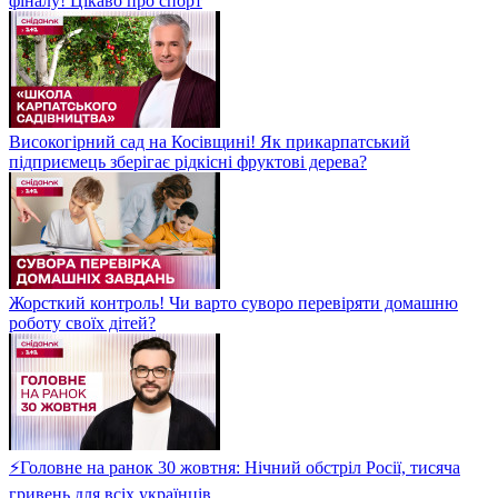
фіналу! Цікаво про спорт
Високогірний сад на Косівщині! Як прикарпатський
підприємець зберігає рідкісні фруктові дерева?
Жорсткий контроль! Чи варто суворо перевіряти домашню
роботу своїх дітей?
⚡Головне на ранок 30 жовтня: Нічний обстріл Росії, тисяча
гривень для всіх українців