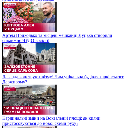
Артем Приходько та місцеві мешканці Луцька створили
справжнє ЧУДО в місті!
Легенда конструктивізму! Чим унікальна будівля харківського
Держпрому?
Кардинальні зміни на Вокзальній площі: як кияни
пристосовуються до нової схеми руху?