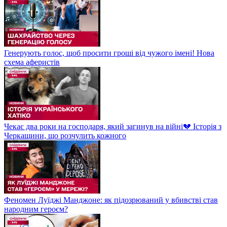
Генерують голос, щоб просити гроші від чужого імені! Нова
схема аферистів
Чекає два роки на господаря, який загинув на війні💔 Історія з
Черкащини, що розчулить кожного
Феномен Луїджі Манджоне: як підозрюваний у вбивстві став
народним героєм?