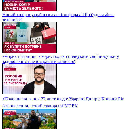
Новий колір в українських світлофорах! Що буде замість
зеленого?
«Чорна п'ятниця» з користю: як спланувати свої покупки у
задоволення і не витратити зайвого?
⚡Головне на ранок 22 листопада: Удар по Дніпру, Кривий Ріг
без опалення, новий скандал зі МСЕК