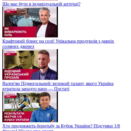
Що має бути в індивідуальній аптечці?
Крафтовий бізнес на солі! Унікальна продукція з давніх
соляних джерел
Валер'ян Підмогильний: великий талант, якого Україна
втратила занадто рано — Постаті
Хто продовжить боротьбу за Кубок України? Підсумки 1/8