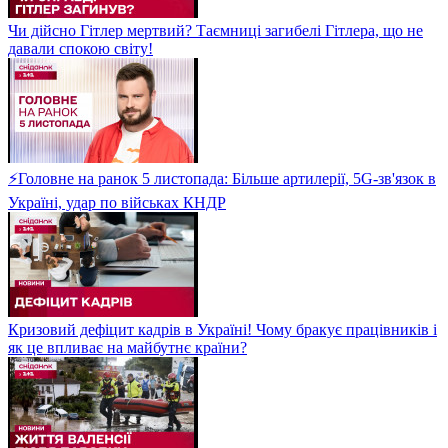
Чи дійсно Гітлер мертвий? Таємниці загибелі Гітлера, що не
давали спокою світу!
⚡Головне на ранок 5 листопада: Більше артилерії, 5G-зв'язок в
Україні, удар по військах КНДР
Кризовий дефіцит кадрів в Україні! Чому бракує працівників і
як це впливає на майбутнє країни?