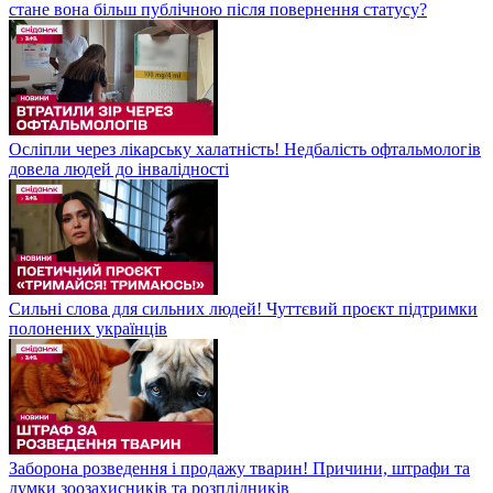
стане вона більш публічною після повернення статусу?
Осліпли через лікарську халатність! Недбалість офтальмологів
довела людей до інвалідності
Сильні слова для сильних людей! Чуттєвий проєкт підтримки
полонених українців
Заборона розведення і продажу тварин! Причини, штрафи та
думки зоозахисників та розплідників