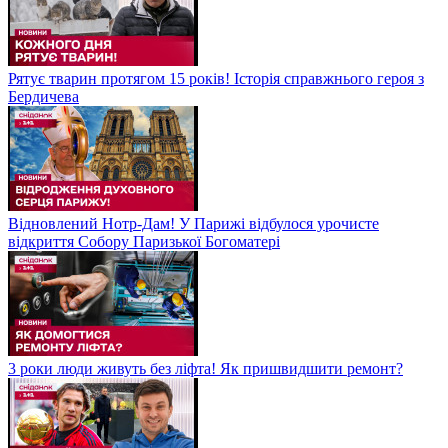
Рятує тварин протягом 15 років! Історія справжнього героя з
Бердичева
Відновлений Нотр-Дам! У Парижі відбулося урочисте
відкриття Собору Паризької Богоматері
3 роки люди живуть без ліфта! Як пришвидшити ремонт?