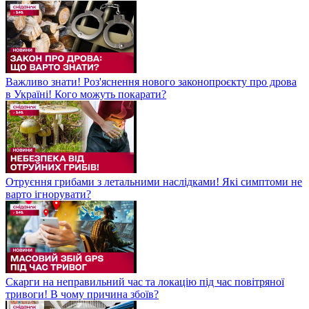
Важливо знати! Роз'яснення нового законопроєкту про дрова
в Україні! Кого можуть покарати?
Отруєння грибами з летальними наслідками! Які симптоми не
варто ігнорувати?
Скарги на неправильний час та локацію під час повітряної
тривоги! В чому причина збоїв?