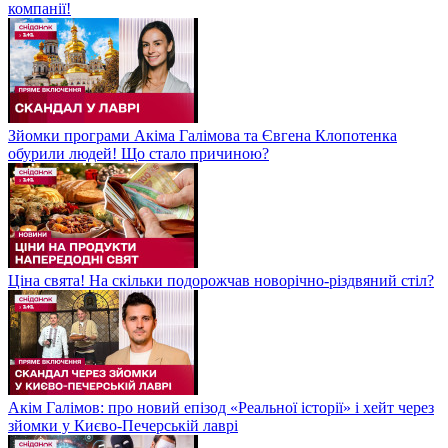
компанії!
Зйомки програми Акіма Галімова та Євгена Клопотенка
обурили людей! Що стало причиною?
Ціна свята! На скільки подорожчав новорічно-різдвяний стіл?
Акім Галімов: про новий епізод «Реальної історії» і хейт через
зйомки у Києво-Печерській лаврі