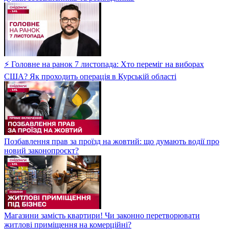
⚡ Головне на ранок 7 листопада: Хто переміг на виборах
США? Як проходить операція в Курській області
Позбавлення прав за проїзд на жовтий: що думають водії про
новий законопроєкт?
Магазини замість квартири! Чи законно перетворювати
житлові приміщення на комерційні?