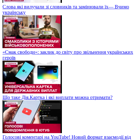
Слова які вилучали зі словників та замінювали їх— Вчимо
українську
«Смак свободи»: заклик до світу про звільнення українських
героїв
Що таке Дія.Картка і які виплати можна отримати?
Голосові коментарі на YouTube! Новий формат взаємодії від