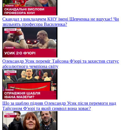
Скандал з викладачем КНУ імені Шевченка не вщухає! Чи
звільнять професора Василенка?
Олександр Усик переміг Тайсона Ф'юрі та захистив статус
абсолютного чемпіона світу
Що за шаблю підняв Олександр Усик після перемоги над
Тайсоном Ф'юрі та який символ вона ховає?