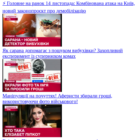
⚡ Головне на ранок 14 листопада: Комбінована атака на Київ,
новий законопроєкт про демобілізацію
Як сарана допомагає з пошуком вибухівки? Захопливий
експеримент із супернюхом комах
Маніпуляції на почуттях! Аферисти збирали гроші,
використовуючи фото військового!