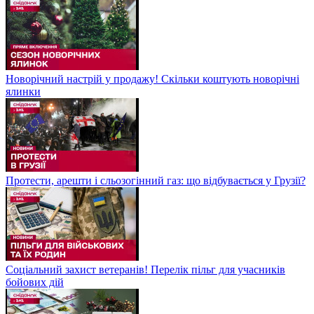
Новорічний настрій у продажу! Скільки коштують новорічні
ялинки
Протести, арешти і сльозогінний газ: що відбувається у Грузії?
Соціальний захист ветеранів! Перелік пільг для учасників
бойових дій