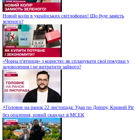
Новий колір в українських світлофорах! Що буде замість
зеленого?
«Чорна п'ятниця» з користю: як спланувати свої покупки у
задоволення і не витратити зайвого?
⚡Головне на ранок 22 листопада: Удар по Дніпру, Кривий Ріг
без опалення, новий скандал зі МСЕК