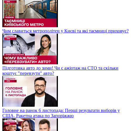
Чим славиться метрополітен у Києві та які таємниці приховує?
Підготовка авто до зими! Чи є ажіотаж на СТО та скільки
коштує "перевзути" авто?
Головне на ранок 6 листопада: Перші результати виборів у
США, Ракетна атака по Запоріжжю