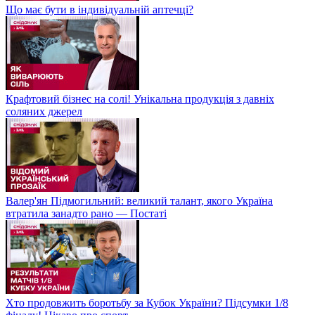
Що має бути в індивідуальній аптечці?
Крафтовий бізнес на солі! Унікальна продукція з давніх
соляних джерел
Валер'ян Підмогильний: великий талант, якого Україна
втратила занадто рано — Постаті
Хто продовжить боротьбу за Кубок України? Підсумки 1/8