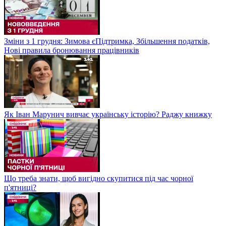
Зміни з 1 грудня: Зимова єПідтримка, Збільшення податків,
Нові правила бронювання працівників
Як Іван Марунич вивчає українську історію? Раджу книжку
Що треба знати, щоб вигідно скупитися під час чорної
п'ятниці?