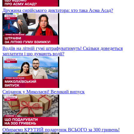
Дружина сирійського диктатора: хто така Асма Асад?
Водіїв на літній гумі штрафуватимуть! Скільки доведеться
заплатити і що думають водії?
Сніданок у Миколаєві! Великий випуск
Обираємо КРУТИЙ подарунок ВСЬОГО за 300 гривень!