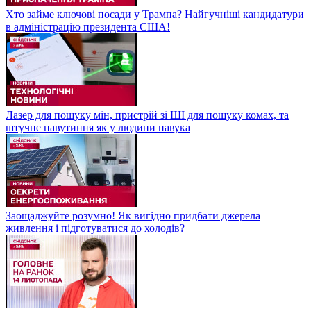
Хто займе ключові посади у Трампа? Найгучніші кандидатури
в адміністрацію президента США!
Лазер для пошуку мін, пристрій зі ШІ для пошуку комах, та
штучне павутиння як у людини павука
Заощаджуйте розумно! Як вигідно придбати джерела
живлення і підготуватися до холодів?