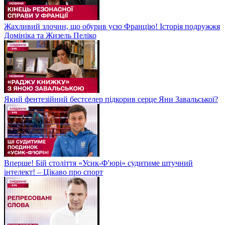
Жахливий злочин, що обурив усю Францію! Історія подружжя
Домініка та Жизель Пеліко
Який фентезійний бестселер підкорив серце Яни Завальської?
Вперше! Бій століття «Усик-Ф'юрі» судитиме штучний
інтелект! – Цікаво про спорт