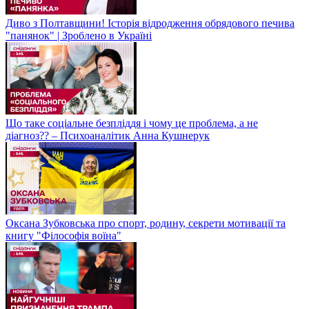
Диво з Полтавщини! Історія відродження обрядового печива
"панянок" | Зроблено в Україні
Що таке соціальне безпліддя і чому це проблема, а не
діагноз?? – Психоаналітик Анна Кушнерук
Оксана Зубковська про спорт, родину, секрети мотивації та
книгу "Філософія воїна"