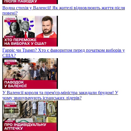
Водна стихія у Валенсії! Як жителі відновлюють життя після
повені?
Гарріс чи Трамп? Хто є фаворитом перед початком виборів у
США?
У Валенсії короля та прем'єр-міністра закидали брудом! У
чому звинувачують іспанських лідерів?