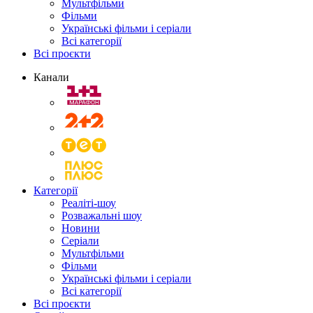
Мультфільми
Фільми
Українські фільми і серіали
Всі категорії
Всі проєкти
Канали
Категорії
Реаліті-шоу
Розважальні шоу
Новини
Серіали
Мультфільми
Фільми
Українські фільми і серіали
Всі категорії
Всі проєкти