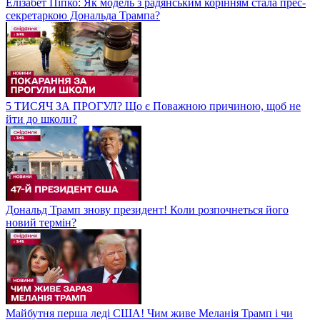
Елізабет Піпко: Як модель з радянським корінням стала прес-
секретаркою Дональда Трампа?
5 ТИСЯЧ ЗА ПРОГУЛ? Що є Поважною причиною, щоб не
йти до школи?
Дональд Трамп знову президент! Коли розпочнеться його
новий термін?
Майбутня перша леді США! Чим живе Меланія Трамп і чи