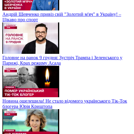
Андрій Шевченко привіз свій "Золотий м'яч" в Україну! –
Цікаво про спорт
Головне на ранок 9 грудня: Зустріч Трампа і Зеленського у
Парижі, Крах режиму Асада
Новина ошелешила! Не стало відомого українського Тік-Ток
блогера Юрія Криштопа