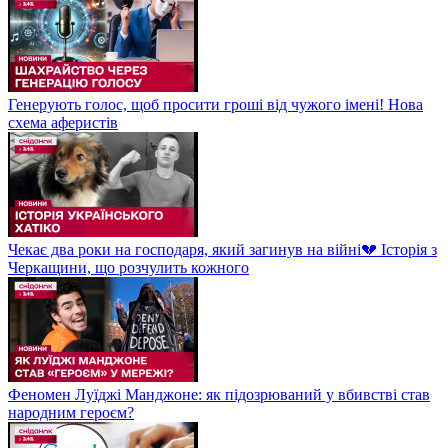
Генерують голос, щоб просити гроші від чужого імені! Нова
схема аферистів
Чекає два роки на господаря, який загинув на війні💔 Історія з
Черкащини, що розчулить кожного
Феномен Луїджі Манджоне: як підозрюваний у вбивстві став
народним героєм?