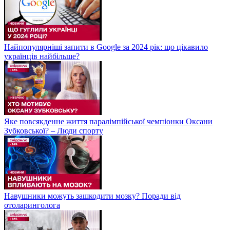
Найпопулярніші запити в Google за 2024 рік: що цікавило
українців найбільше?
Яке повсякденне життя паралімпійської чемпіонки Оксани
Зубковської? – Люди спорту
Навушники можуть зашкодити мозку? Поради від
отоларинголога