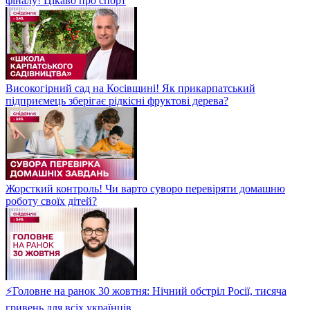
фіналу! Цікаво про спорт
Високогірний сад на Косівщині! Як прикарпатський
підприємець зберігає рідкісні фруктові дерева?
Жорсткий контроль! Чи варто суворо перевіряти домашню
роботу своїх дітей?
⚡Головне на ранок 30 жовтня: Нічний обстріл Росії, тисяча
гривень для всіх українців