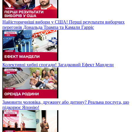
Найісторичніші вибори у США! Перші результати виборчих
перегонів Дональда Трампа та Камали Гарріс
Колективні хибні спогади! Загадковий Ефект Мандели
Замовити чоловіка, дружину або дитину? Реальна послуга, що
підкорює Японію!