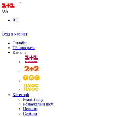
UA
RU
Вхід в кабінет
Онлайн
ТБ програма
Канали
Категорії
Реаліті-шоу
Розважальні шоу
Новини
Серіали