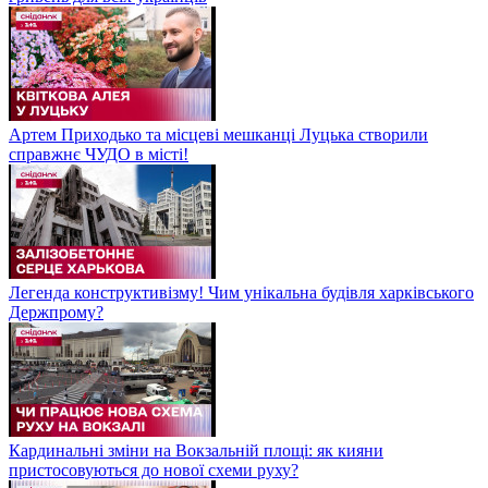
Артем Приходько та місцеві мешканці Луцька створили
справжнє ЧУДО в місті!
Легенда конструктивізму! Чим унікальна будівля харківського
Держпрому?
Кардинальні зміни на Вокзальній площі: як кияни
пристосовуються до нової схеми руху?