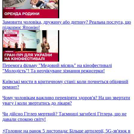
Найісторичніші вибори у США! Перші результати виборчих
перегонів Дональда Трампа та Камали Гарріс
Колективні хибні спогади! Загадковий Ефект Мандели
Замовити чоловіка, дружину або дитину? Реальна послуга, що
підкорює Японію!