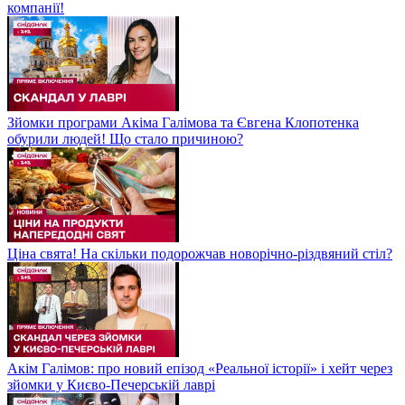
компанії!
Зйомки програми Акіма Галімова та Євгена Клопотенка
обурили людей! Що стало причиною?
Ціна свята! На скільки подорожчав новорічно-різдвяний стіл?
Акім Галімов: про новий епізод «Реальної історії» і хейт через
зйомки у Києво-Печерській лаврі