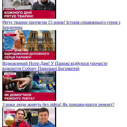
Рятує тварин протягом 15 років! Історія справжнього героя з
Бердичева
Відновлений Нотр-Дам! У Парижі відбулося урочисте
відкриття Собору Паризької Богоматері
3 роки люди живуть без ліфта! Як пришвидшити ремонт?