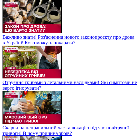
Важливо знати! Роз'яснення нового законопроєкту про дрова
в Україні! Кого можуть покарати?
Отруєння грибами з летальними наслідками! Які симптоми не
варто ігнорувати?
Скарги на неправильний час та локацію під час повітряної
тривоги! В чому причина збоїв?