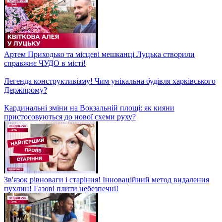
Що має бути в індивідуальній аптечці?
Крафтовий бізнес на солі! Унікальна продукція з давніх
соляних джерел
Валер'ян Підмогильний: великий талант, якого Україна
втратила занадто рано — Постаті
Хто продовжить боротьбу за Кубок України? Підсумки 1/8