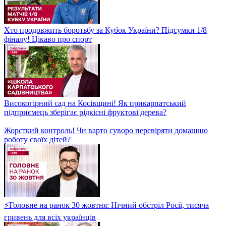
Водна стихія у Валенсії! Як жителі відновлюють життя після
повені?
Гарріс чи Трамп? Хто є фаворитом перед початком виборів у
США?
У Валенсії короля та прем'єр-міністра закидали брудом! У
чому звинувачують іспанських лідерів?