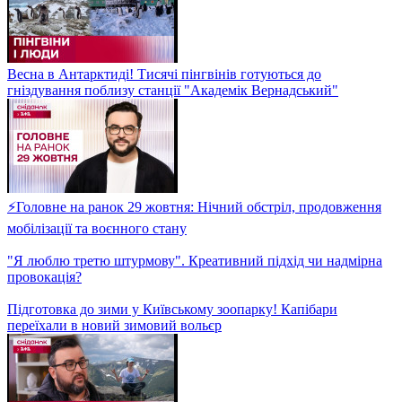
Артем Приходько та місцеві мешканці Луцька створили
справжнє ЧУДО в місті!
Легенда конструктивізму! Чим унікальна будівля харківського
Держпрому?
Кардинальні зміни на Вокзальній площі: як кияни
пристосовуються до нової схеми руху?