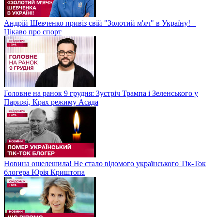
Андрій Шевченко привіз свій "Золотий м'яч" в Україну! –
Цікаво про спорт
Головне на ранок 9 грудня: Зустріч Трампа і Зеленського у
Парижі, Крах режиму Асада
Новина ошелешила! Не стало відомого українського Тік-Ток
блогера Юрія Криштопа