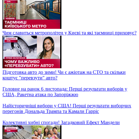
Чим славиться метрополітен у Києві та які таємниці приховує?
Підготовка авто до зими! Чи є ажіотаж на СТО та скільки
коштує "перевзути" авто?
Головне на ранок 6 листопада: Перші результати виборів у
США, Ракетна атака по Запоріжжю