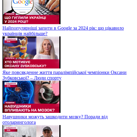
Найпопулярніші запити в Google за 2024 рік: що цікавило
українців найбільше?
Яке повсякденне життя паралімпійської чемпіонки Оксани
Зубковської? – Люди спорту
Навушники можуть зашкодити мозку? Поради від
отоларинголога