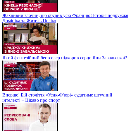
Жахливий злочин, що обурив усю Францію! Історія подружжя
Домініка та Жизель Пеліко
Який фентезійний бестселер підкорив серце Яни Завальської?
Вперше! Бій століття «Усик-Ф'юрі» судитиме штучний
інтелект! – Цікаво про спорт