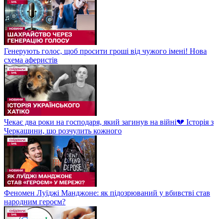
Генерують голос, щоб просити гроші від чужого імені! Нова
схема аферистів
Чекає два роки на господаря, який загинув на війні💔 Історія з
Черкащини, що розчулить кожного
Феномен Луїджі Манджоне: як підозрюваний у вбивстві став
народним героєм?