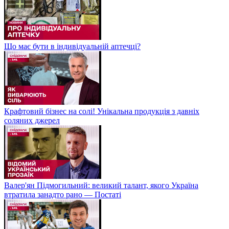
Чи дійсно Гітлер мертвий? Таємниці загибелі Гітлера, що не
давали спокою світу!
⚡Головне на ранок 5 листопада: Більше артилерії, 5G-зв'язок в
Україні, удар по військах КНДР
Кризовий дефіцит кадрів в Україні! Чому бракує працівників і
як це впливає на майбутнє країни?