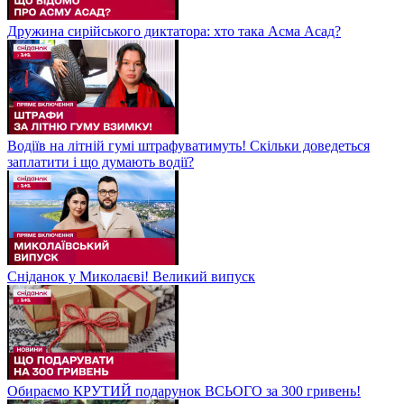
Дружина сирійського диктатора: хто така Асма Асад?
Водіїв на літній гумі штрафуватимуть! Скільки доведеться
заплатити і що думають водії?
Сніданок у Миколаєві! Великий випуск
Обираємо КРУТИЙ подарунок ВСЬОГО за 300 гривень!