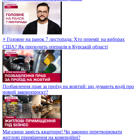
⚡ Головне на ранок 7 листопада: Хто переміг на виборах
США? Як проходить операція в Курській області
Позбавлення прав за проїзд на жовтий: що думають водії про
новий законопроєкт?
Магазини замість квартири! Чи законно перетворювати
житлові приміщення на комерційні?