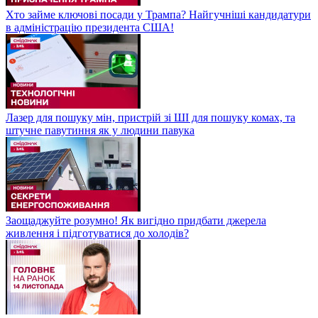
Хто займе ключові посади у Трампа? Найгучніші кандидатури
в адміністрацію президента США!
Лазер для пошуку мін, пристрій зі ШІ для пошуку комах, та
штучне павутиння як у людини павука
Заощаджуйте розумно! Як вигідно придбати джерела
живлення і підготуватися до холодів?