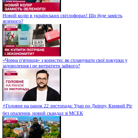
Новий колір в українських світлофорах! Що буде замість
зеленого?
«Чорна п'ятниця» з користю: як спланувати свої покупки у
задоволення і не витратити зайвого?
⚡Головне на ранок 22 листопада: Удар по Дніпру, Кривий Ріг
без опалення, новий скандал зі МСЕК