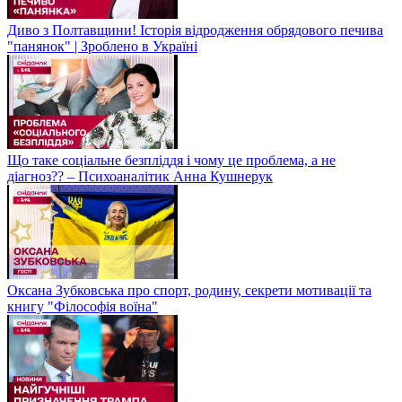
Диво з Полтавщини! Історія відродження обрядового печива
"панянок" | Зроблено в Україні
Що таке соціальне безпліддя і чому це проблема, а не
діагноз?? – Психоаналітик Анна Кушнерук
Оксана Зубковська про спорт, родину, секрети мотивації та
книгу "Філософія воїна"