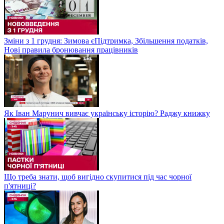
Зміни з 1 грудня: Зимова єПідтримка, Збільшення податків,
Нові правила бронювання працівників
Як Іван Марунич вивчає українську історію? Раджу книжку
Що треба знати, щоб вигідно скупитися під час чорної
п'ятниці?