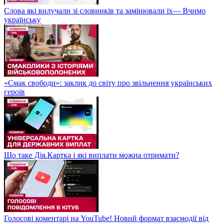
Слова які вилучали зі словників та замінювали їх— Вчимо
українську
«Смак свободи»: заклик до світу про звільнення українських
героїв
Що таке Дія.Картка і які виплати можна отримати?
Голосові коментарі на YouTube! Новий формат взаємодії від