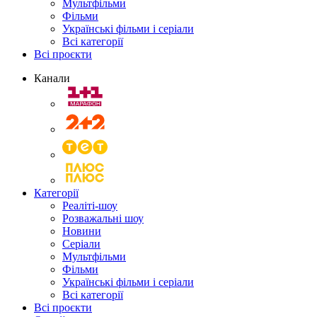
Мультфільми
Фільми
Українські фільми і серіали
Всі категорії
Всі проєкти
Канали
Категорії
Реаліті-шоу
Розважальні шоу
Новини
Серіали
Мультфільми
Фільми
Українські фільми і серіали
Всі категорії
Всі проєкти