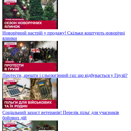
Новорічний настрій у продажу! Скільки коштують новорічні
ялинки
Протести, арешти і сльозогінний газ: що відбувається у Грузії?
Соціальний захист ветеранів! Перелік пільг для учасників
бойових дій