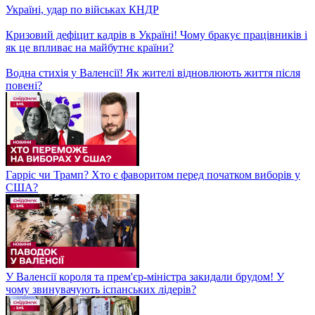
Перемога фільму "Медовий місяць" на кінофестивалі
"Молодість"! Та неочікуване зізнання режисерки!
Київські мости в критичному стані: коли почнеться обіцяний
ремонт?
Чому чоловікам важливо перевіряти здоров'я? На що звертати
увагу і коли звертатись до лікаря?