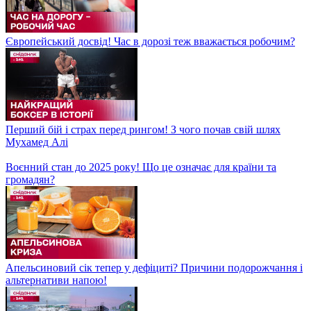
фіналу! Цікаво про спорт
Високогірний сад на Косівщині! Як прикарпатський
підприємець зберігає рідкісні фруктові дерева?
Жорсткий контроль! Чи варто суворо перевіряти домашню
роботу своїх дітей?
⚡Головне на ранок 30 жовтня: Нічний обстріл Росії, тисяча
гривень для всіх українців