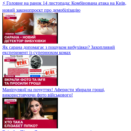
⚡ Головне на ранок 14 листопада: Комбінована атака на Київ,
новий законопроєкт про демобілізацію
Як сарана допомагає з пошуком вибухівки? Захопливий
експеримент із супернюхом комах
Маніпуляції на почуттях! Аферисти збирали гроші,
використовуючи фото військового!