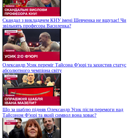
Скандал з викладачем КНУ імені Шевченка не вщухає! Чи
звільнять професора Василенка?
Олександр Усик переміг Тайсона Ф'юрі та захистив статус
абсолютного чемпіона світу
Що за шаблю підняв Олександр Усик після перемоги над
Тайсоном Ф'юрі та який символ вона ховає?