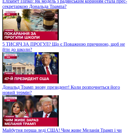
Елізабет Піпко: Як модель з радянським корінням стала прес-
секретаркою Дональда Трампа?
5 ТИСЯЧ ЗА ПРОГУЛ? Що є Поважною причиною, щоб не
йти до школи?
Дональд Трамп знову президент! Коли розпочнеться його
новий термін?
Майбутня перша леді США! Чим живе Меланія Трамп і чи