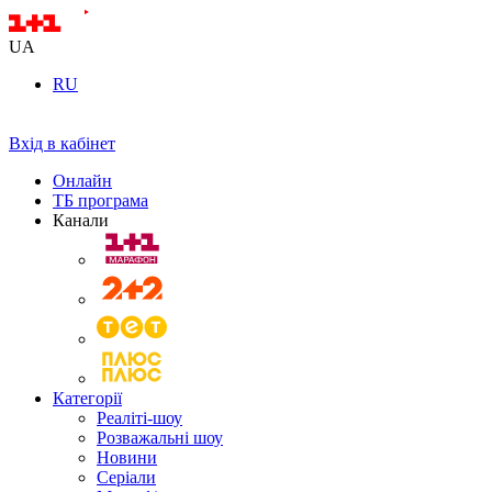
UA
RU
Вхід в кабінет
Онлайн
ТБ програма
Канали
Категорії
Реаліті-шоу
Розважальні шоу
Новини
Серіали