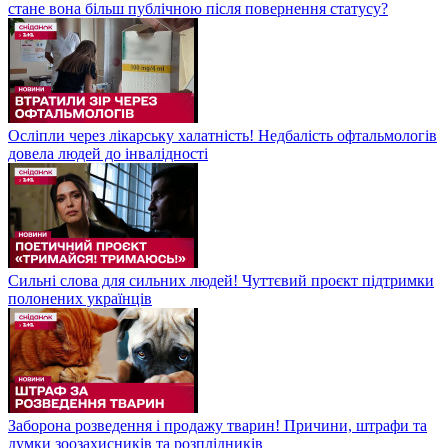
стане вона більш публічною після повернення статусу?
Осліпли через лікарську халатність! Недбалість офтальмологів
довела людей до інвалідності
Сильні слова для сильних людей! Чуттєвий проєкт підтримки
полонених українців
Заборона розведення і продажу тварин! Причини, штрафи та
думки зоозахисників та розплідників