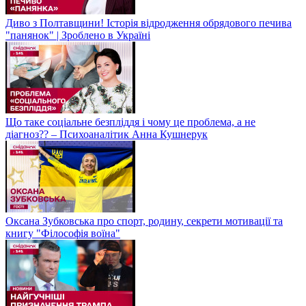
Диво з Полтавщини! Історія відродження обрядового печива
"панянок" | Зроблено в Україні
Що таке соціальне безпліддя і чому це проблема, а не
діагноз?? – Психоаналітик Анна Кушнерук
Оксана Зубковська про спорт, родину, секрети мотивації та
книгу "Філософія воїна"