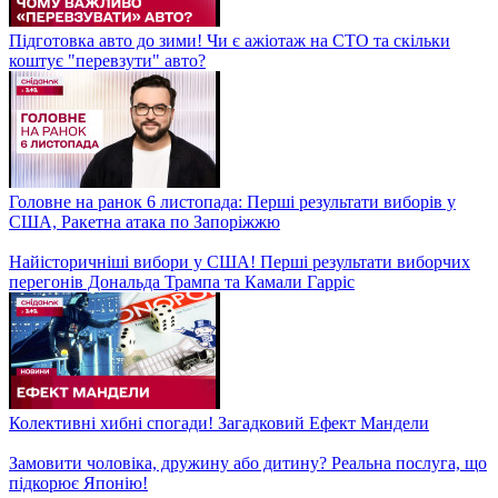
⚡ Головне на ранок 7 листопада: Хто переміг на виборах
США? Як проходить операція в Курській області
Позбавлення прав за проїзд на жовтий: що думають водії про
новий законопроєкт?
Магазини замість квартири! Чи законно перетворювати
житлові приміщення на комерційні?