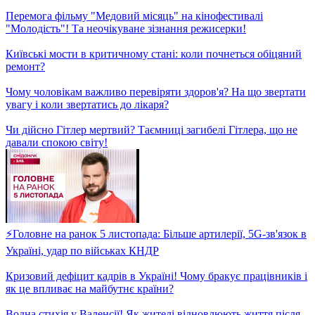
Важливо знати! Роз'яснення нового законопроєкту про дрова
в Україні! Кого можуть покарати?
Отруєння грибами з летальними наслідками! Які симптоми не
варто ігнорувати?
Скарги на неправильний час та локацію під час повітряної
тривоги! В чому причина збоїв?