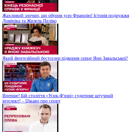
Жахливий злочин, що обурив усю Францію! Історія подружжя
Домініка та Жизель Пеліко
Який фентезійний бестселер підкорив серце Яни Завальської?
Вперше! Бій століття «Усик-Ф'юрі» судитиме штучний
інтелект! – Цікаво про спорт