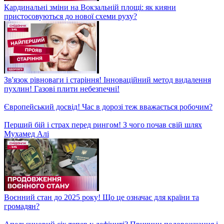
Перемога фільму "Медовий місяць" на кінофестивалі
"Молодість"! Та неочікуване зізнання режисерки!
Київські мости в критичному стані: коли почнеться обіцяний
ремонт?
Чому чоловікам важливо перевіряти здоров'я? На що звертати
увагу і коли звертатись до лікаря?