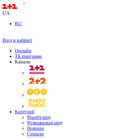
UA
RU
Вхід в кабінет
Онлайн
ТБ програма
Канали
Категорії
Реаліті-шоу
Розважальні шоу
Новини
Серіали