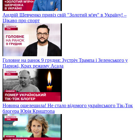
Андрій Шевченко привіз свій "Золотий м'яч" в Україну! –
Цікаво про спорт
Головне на ранок 9 грудня: Зустріч Трампа і Зеленського у
Парижі, Крах режиму Асада
Новина ошелешила! Не стало відомого українського Тік-Ток
блогера Юрія Криштопа