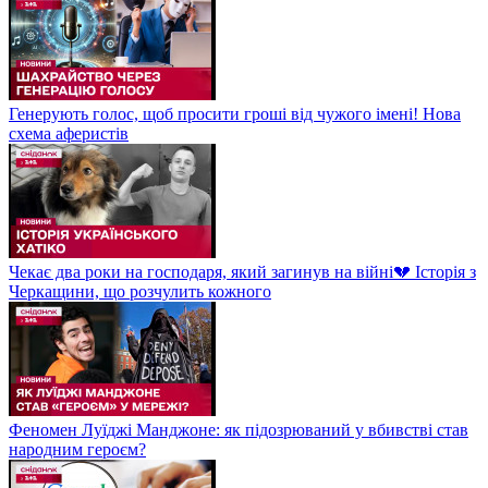
Генерують голос, щоб просити гроші від чужого імені! Нова
схема аферистів
Чекає два роки на господаря, який загинув на війні💔 Історія з
Черкащини, що розчулить кожного
Феномен Луїджі Манджоне: як підозрюваний у вбивстві став
народним героєм?