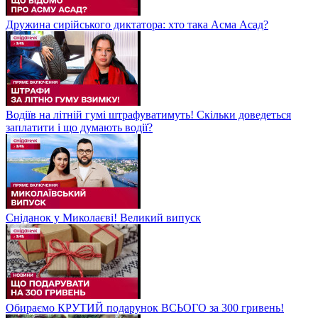
Дружина сирійського диктатора: хто така Асма Асад?
Водіїв на літній гумі штрафуватимуть! Скільки доведеться
заплатити і що думають водії?
Сніданок у Миколаєві! Великий випуск
Обираємо КРУТИЙ подарунок ВСЬОГО за 300 гривень!