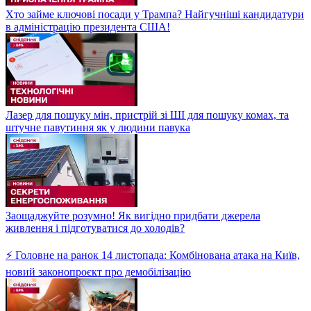
Хто займе ключові посади у Трампа? Найгучніші кандидатури
в адміністрацію президента США!
Лазер для пошуку мін, пристрій зі ШІ для пошуку комах, та
штучне павутиння як у людини павука
Заощаджуйте розумно! Як вигідно придбати джерела
живлення і підготуватися до холодів?