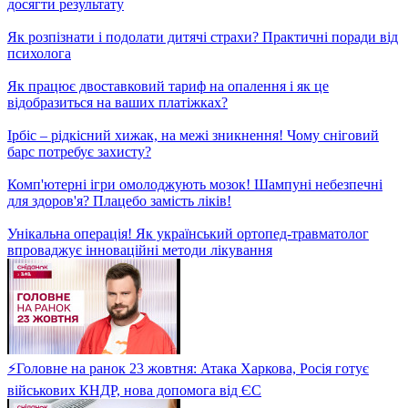
фіналу! Цікаво про спорт
Високогірний сад на Косівщині! Як прикарпатський
підприємець зберігає рідкісні фруктові дерева?
Жорсткий контроль! Чи варто суворо перевіряти домашню
роботу своїх дітей?
⚡Головне на ранок 30 жовтня: Нічний обстріл Росії, тисяча
гривень для всіх українців