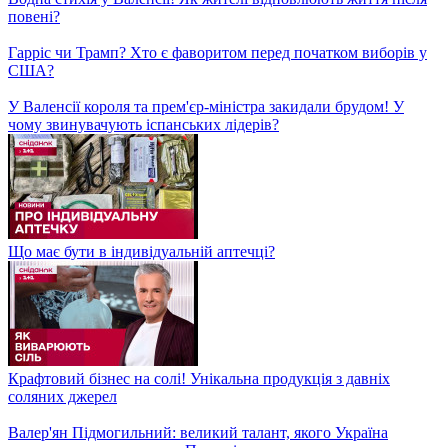
Чим славиться метрополітен у Києві та які таємниці приховує?
Підготовка авто до зими! Чи є ажіотаж на СТО та скільки
коштує "перевзути" авто?
Головне на ранок 6 листопада: Перші результати виборів у
США, Ракетна атака по Запоріжжю