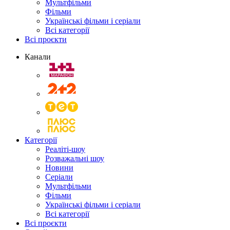
Мультфільми
Фільми
Українські фільми і серіали
Всі категорії
Всі проєкти
Канали
Категорії
Реаліті-шоу
Розважальні шоу
Новини
Серіали
Мультфільми
Фільми
Українські фільми і серіали
Всі категорії
Всі проєкти