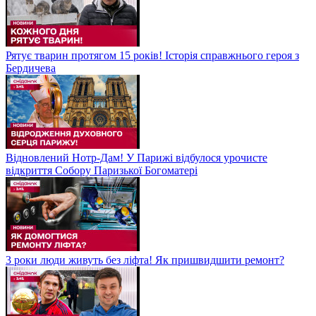
Рятує тварин протягом 15 років! Історія справжнього героя з
Бердичева
Відновлений Нотр-Дам! У Парижі відбулося урочисте
відкриття Собору Паризької Богоматері
3 роки люди живуть без ліфта! Як пришвидшити ремонт?