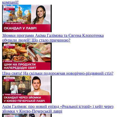
компанії!
Зйомки програми Акіма Галімова та Євгена Клопотенка
обурили людей! Що стало причиною?
Ціна свята! На скільки подорожчав новорічно-різдвяний стіл?
Акім Галімов: про новий епізод «Реальної історії» і хейт через
зйомки у Києво-Печерській лаврі