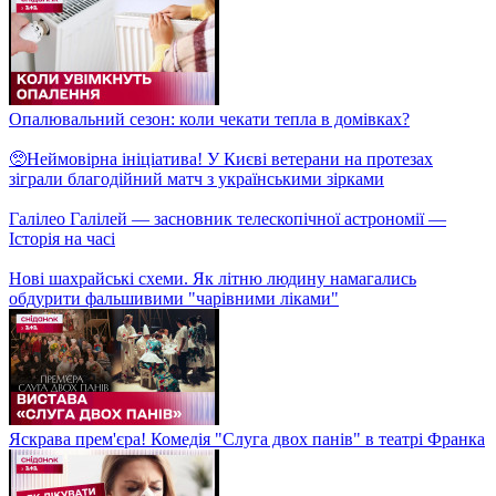
Артем Приходько та місцеві мешканці Луцька створили
справжнє ЧУДО в місті!
Легенда конструктивізму! Чим унікальна будівля харківського
Держпрому?
Кардинальні зміни на Вокзальній площі: як кияни
пристосовуються до нової схеми руху?