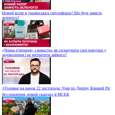
Новий колір в українських світлофорах! Що буде замість
зеленого?
«Чорна п'ятниця» з користю: як спланувати свої покупки у
задоволення і не витратити зайвого?
⚡Головне на ранок 22 листопада: Удар по Дніпру, Кривий Ріг
без опалення, новий скандал зі МСЕК