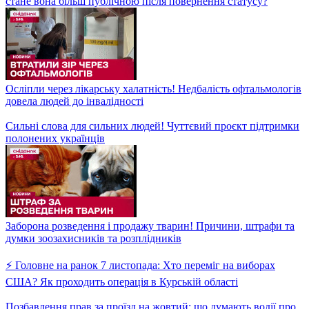
Елізабет Піпко: Як модель з радянським корінням стала прес-
секретаркою Дональда Трампа?
5 ТИСЯЧ ЗА ПРОГУЛ? Що є Поважною причиною, щоб не
йти до школи?
Дональд Трамп знову президент! Коли розпочнеться його
новий термін?
Майбутня перша леді США! Чим живе Меланія Трамп і чи