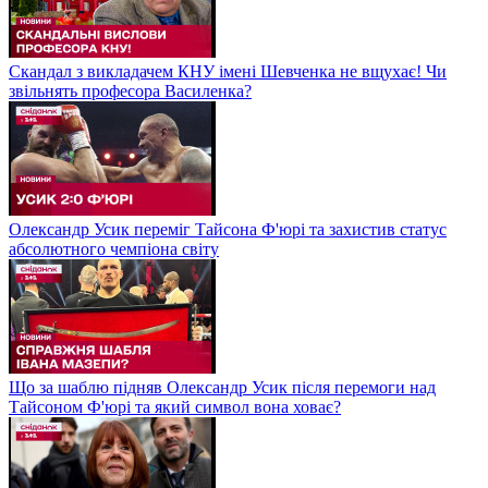
Скандал з викладачем КНУ імені Шевченка не вщухає! Чи
звільнять професора Василенка?
Олександр Усик переміг Тайсона Ф'юрі та захистив статус
абсолютного чемпіона світу
Що за шаблю підняв Олександр Усик після перемоги над
Тайсоном Ф'юрі та який символ вона ховає?