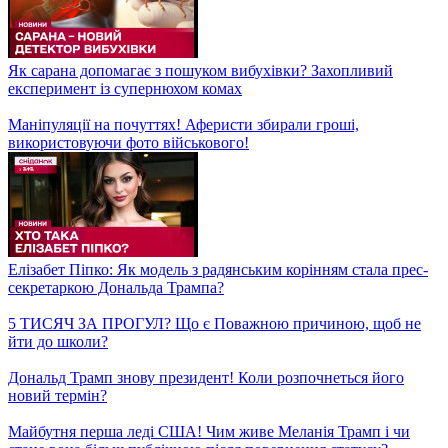
⚡ Головне на ранок 14 листопада: Комбінована атака на Київ,
новий законопроєкт про демобілізацію
Як сарана допомагає з пошуком вибухівки? Захопливий
експеримент із супернюхом комах
Маніпуляції на почуттях! Аферисти збирали гроші,
використовуючи фото військового!