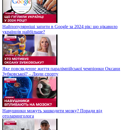
Найпопулярніші запити в Google за 2024 рік: що цікавило
українців найбільше?
Яке повсякденне життя паралімпійської чемпіонки Оксани
Зубковської? – Люди спорту
Навушники можуть зашкодити мозку? Поради від
отоларинголога