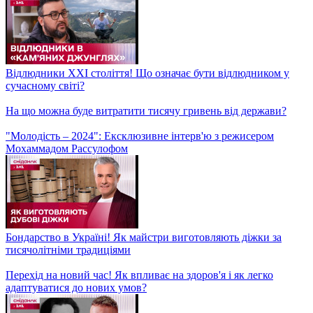
Водна стихія у Валенсії! Як жителі відновлюють життя після
повені?
Гарріс чи Трамп? Хто є фаворитом перед початком виборів у
США?
У Валенсії короля та прем'єр-міністра закидали брудом! У
чому звинувачують іспанських лідерів?