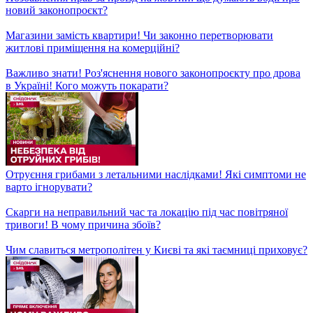
стане вона більш публічною після повернення статусу?
Осліпли через лікарську халатність! Недбалість офтальмологів
довела людей до інвалідності
Сильні слова для сильних людей! Чуттєвий проєкт підтримки
полонених українців
Заборона розведення і продажу тварин! Причини, штрафи та
думки зоозахисників та розплідників