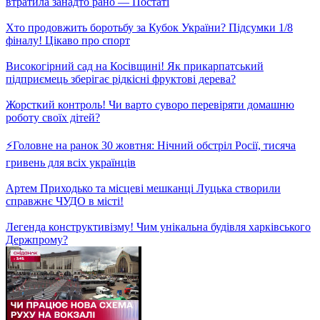
Найісторичніші вибори у США! Перші результати виборчих
перегонів Дональда Трампа та Камали Гарріс
Колективні хибні спогади! Загадковий Ефект Мандели
Замовити чоловіка, дружину або дитину? Реальна послуга, що
підкорює Японію!