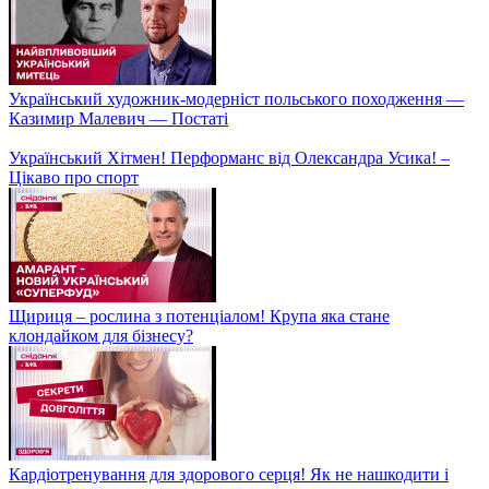
Що має бути в індивідуальній аптечці?
Крафтовий бізнес на солі! Унікальна продукція з давніх
соляних джерел
Валер'ян Підмогильний: великий талант, якого Україна
втратила занадто рано — Постаті
Хто продовжить боротьбу за Кубок України? Підсумки 1/8