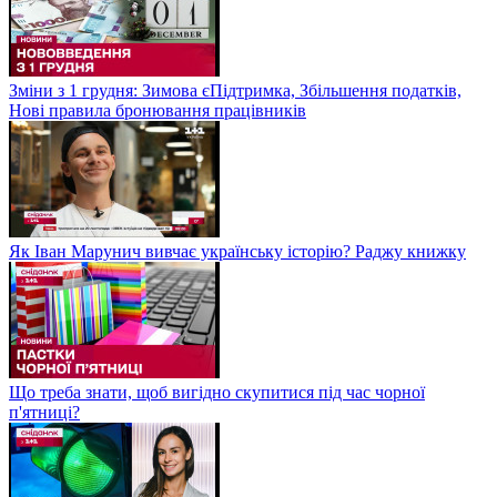
Зміни з 1 грудня: Зимова єПідтримка, Збільшення податків,
Нові правила бронювання працівників
Як Іван Марунич вивчає українську історію? Раджу книжку
Що треба знати, щоб вигідно скупитися під час чорної
п'ятниці?