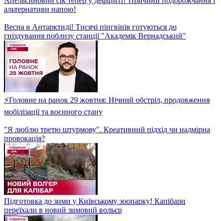
Чи дійсно Гітлер мертвий? Таємниці загибелі Гітлера, що не
давали спокою світу!
⚡Головне на ранок 5 листопада: Більше артилерії, 5G-зв'язок в
Україні, удар по військах КНДР
Кризовий дефіцит кадрів в Україні! Чому бракує працівників і
як це впливає на майбутнє країни?