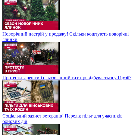
Новорічний настрій у продажу! Скільки коштують новорічні
ялинки
Протести, арешти і сльозогінний газ: що відбувається у Грузії?
Соціальний захист ветеранів! Перелік пільг для учасників
бойових дій