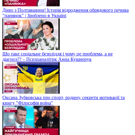
Диво з Полтавщини! Історія відродження обрядового печива
"панянок" | Зроблено в Україні
Що таке соціальне безпліддя і чому це проблема, а не
діагноз?? – Психоаналітик Анна Кушнерук
Оксана Зубковська про спорт, родину, секрети мотивації та
книгу "Філософія воїна"