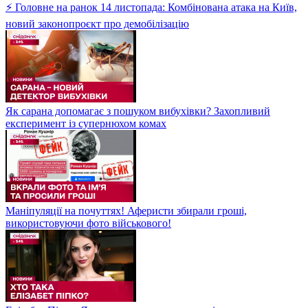
⚡ Головне на ранок 14 листопада: Комбінована атака на Київ,
новий законопроєкт про демобілізацію
Як сарана допомагає з пошуком вибухівки? Захопливий
експеримент із супернюхом комах
Маніпуляції на почуттях! Аферисти збирали гроші,
використовуючи фото військового!