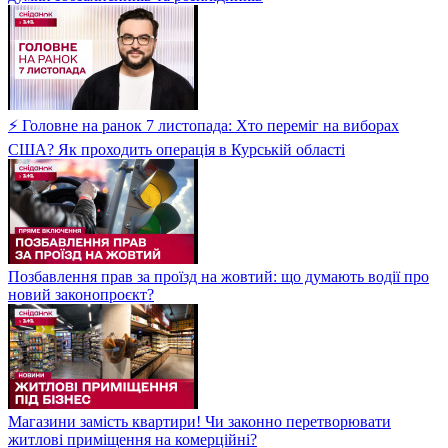
⚡ Головне на ранок 7 листопада: Хто переміг на виборах
США? Як проходить операція в Курській області
Позбавлення прав за проїзд на жовтий: що думають водії про
новий законопроєкт?
Магазини замість квартири! Чи законно перетворювати
житлові приміщення на комерційні?