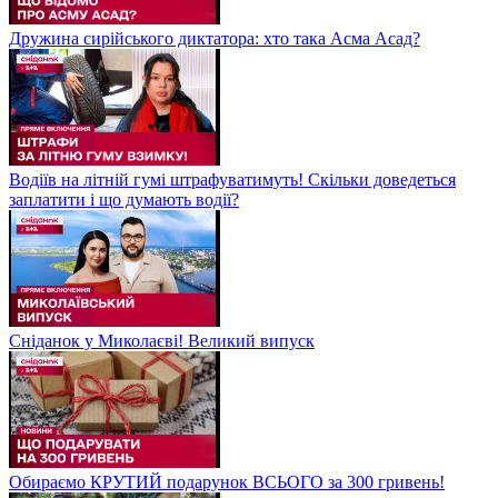
Дружина сирійського диктатора: хто така Асма Асад?
Водіїв на літній гумі штрафуватимуть! Скільки доведеться
заплатити і що думають водії?
Сніданок у Миколаєві! Великий випуск
Обираємо КРУТИЙ подарунок ВСЬОГО за 300 гривень!