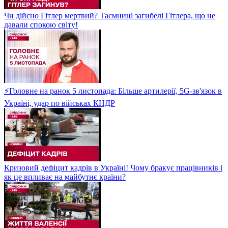
Чи дійсно Гітлер мертвий? Таємниці загибелі Гітлера, що не
давали спокою світу!
⚡Головне на ранок 5 листопада: Більше артилерії, 5G-зв'язок в
Україні, удар по військах КНДР
Кризовий дефіцит кадрів в Україні! Чому бракує працівників і
як це впливає на майбутнє країни?