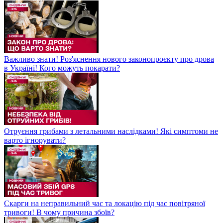
Важливо знати! Роз'яснення нового законопроєкту про дрова
в Україні! Кого можуть покарати?
Отруєння грибами з летальними наслідками! Які симптоми не
варто ігнорувати?
Скарги на неправильний час та локацію під час повітряної
тривоги! В чому причина збоїв?