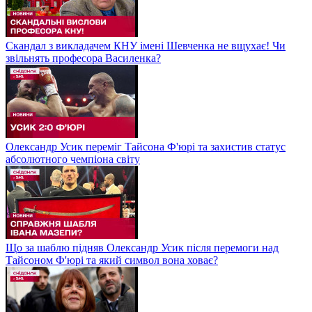
Скандал з викладачем КНУ імені Шевченка не вщухає! Чи
звільнять професора Василенка?
Олександр Усик переміг Тайсона Ф'юрі та захистив статус
абсолютного чемпіона світу
Що за шаблю підняв Олександр Усик після перемоги над
Тайсоном Ф'юрі та який символ вона ховає?