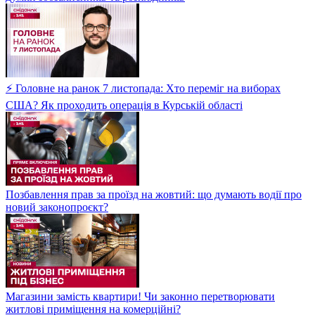
⚡ Головне на ранок 7 листопада: Хто переміг на виборах
США? Як проходить операція в Курській області
Позбавлення прав за проїзд на жовтий: що думають водії про
новий законопроєкт?
Магазини замість квартири! Чи законно перетворювати
житлові приміщення на комерційні?