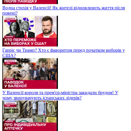
Водна стихія у Валенсії! Як жителі відновлюють життя після
повені?
Гарріс чи Трамп? Хто є фаворитом перед початком виборів у
США?
У Валенсії короля та прем'єр-міністра закидали брудом! У
чому звинувачують іспанських лідерів?