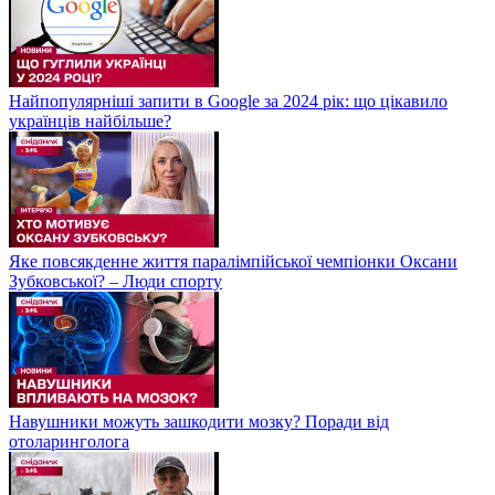
Найпопулярніші запити в Google за 2024 рік: що цікавило
українців найбільше?
Яке повсякденне життя паралімпійської чемпіонки Оксани
Зубковської? – Люди спорту
Навушники можуть зашкодити мозку? Поради від
отоларинголога