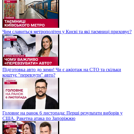
Чим славиться метрополітен у Києві та які таємниці приховує?
Підготовка авто до зими! Чи є ажіотаж на СТО та скільки
коштує "перевзути" авто?
Головне на ранок 6 листопада: Перші результати виборів у
США, Ракетна атака по Запоріжжю