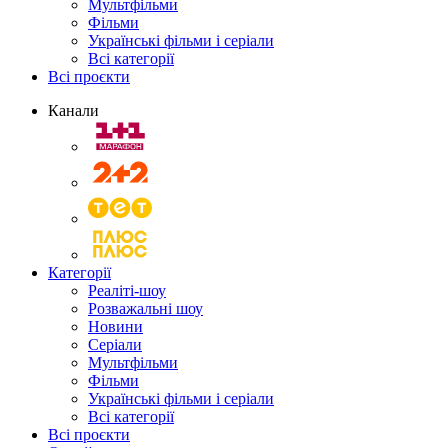
Мультфільми
Фільми
Українські фільми і серіали
Всі категорії
Всі проєкти
Канали
Категорії
Реаліті-шоу
Розважальні шоу
Новини
Серіали
Мультфільми
Фільми
Українські фільми і серіали
Всі категорії
Всі проєкти