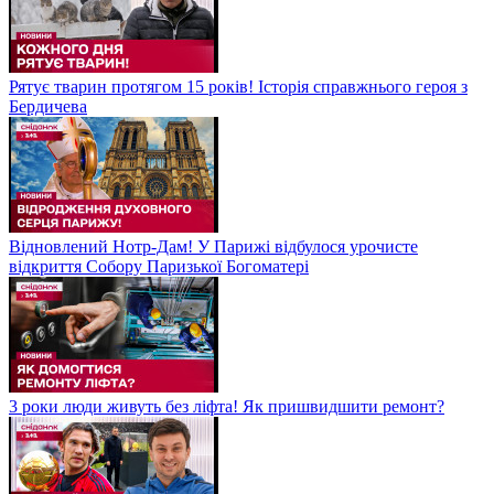
Рятує тварин протягом 15 років! Історія справжнього героя з
Бердичева
Відновлений Нотр-Дам! У Парижі відбулося урочисте
відкриття Собору Паризької Богоматері
3 роки люди живуть без ліфта! Як пришвидшити ремонт?