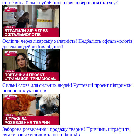
стане вона більш публічною після повернення статусу?
Осліпли через лікарську халатність! Недбалість офтальмологів
довела людей до інвалідності
Сильні слова для сильних людей! Чуттєвий проєкт підтримки
полонених українців
Заборона розведення і продажу тварин! Причини, штрафи та
думки зоозахисників та розплідників