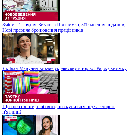
Зміни з 1 грудня: Зимова єПідтримка, Збільшення податків,
Нові правила бронювання працівників
Як Іван Марунич вивчає українську історію? Раджу книжку
Що треба знати, щоб вигідно скупитися під час чорної
п'ятниці?