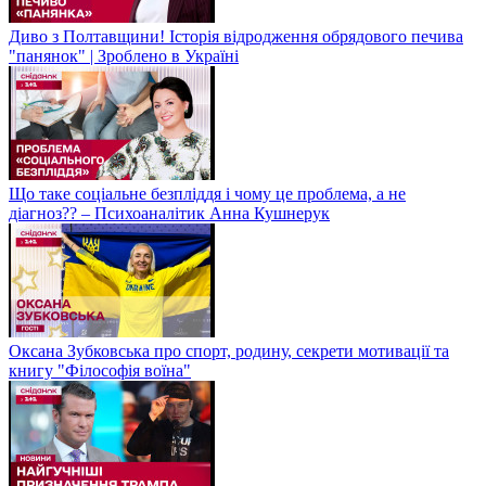
Диво з Полтавщини! Історія відродження обрядового печива
"панянок" | Зроблено в Україні
Що таке соціальне безпліддя і чому це проблема, а не
діагноз?? – Психоаналітик Анна Кушнерук
Оксана Зубковська про спорт, родину, секрети мотивації та
книгу "Філософія воїна"