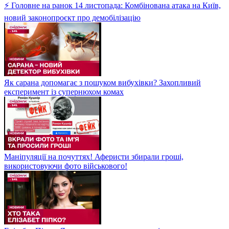
⚡ Головне на ранок 14 листопада: Комбінована атака на Київ,
новий законопроєкт про демобілізацію
Як сарана допомагає з пошуком вибухівки? Захопливий
експеримент із супернюхом комах
Маніпуляції на почуттях! Аферисти збирали гроші,
використовуючи фото військового!