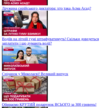
Дружина сирійського диктатора: хто така Асма Асад?
Водіїв на літній гумі штрафуватимуть! Скільки доведеться
заплатити і що думають водії?
Сніданок у Миколаєві! Великий випуск
Обираємо КРУТИЙ подарунок ВСЬОГО за 300 гривень!