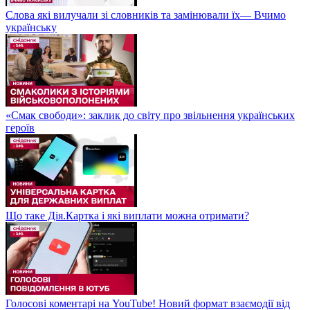
Слова які вилучали зі словників та замінювали їх— Вчимо
українську
«Смак свободи»: заклик до світу про звільнення українських
героїв
Що таке Дія.Картка і які виплати можна отримати?
Голосові коментарі на YouTube! Новий формат взаємодії від