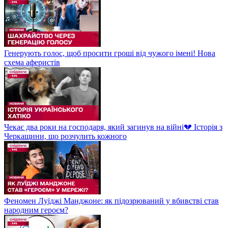
Генерують голос, щоб просити гроші від чужого імені! Нова
схема аферистів
Чекає два роки на господаря, який загинув на війні💔 Історія з
Черкащини, що розчулить кожного
Феномен Луїджі Манджоне: як підозрюваний у вбивстві став
народним героєм?