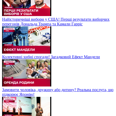
Найісторичніші вибори у США! Перші результати виборчих
перегонів Дональда Трампа та Камали Гарріс
Колективні хибні спогади! Загадковий Ефект Мандели
Замовити чоловіка, дружину або дитину? Реальна послуга, що
підкорює Японію!