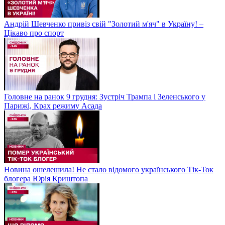
Андрій Шевченко привіз свій "Золотий м'яч" в Україну! –
Цікаво про спорт
Головне на ранок 9 грудня: Зустріч Трампа і Зеленського у
Парижі, Крах режиму Асада
Новина ошелешила! Не стало відомого українського Тік-Ток
блогера Юрія Криштопа