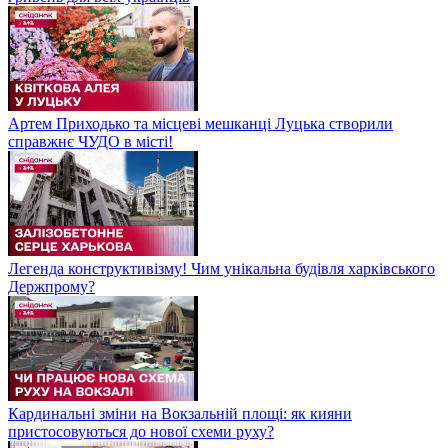
Артем Приходько та місцеві мешканці Луцька створили
справжнє ЧУДО в місті!
Легенда конструктивізму! Чим унікальна будівля харківського
Держпрому?
Кардинальні зміни на Вокзальній площі: як кияни
пристосовуються до нової схеми руху?