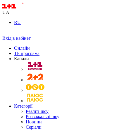
UA
RU
Вхід в кабінет
Онлайн
ТБ програма
Канали
Категорії
Реаліті-шоу
Розважальні шоу
Новини
Серіали