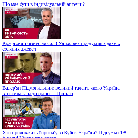
Що має бути в індивідуальній аптечці?
Крафтовий бізнес на солі! Унікальна продукція з давніх
соляних джерел
Валер'ян Підмогильний: великий талант, якого Україна
втратила занадто рано — Постаті
Хто продовжить боротьбу за Кубок України? Підсумки 1/8