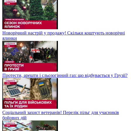
Новорічний настрій у продажу! Скільки коштують новорічні
ялинки
Протести, арешти і сльозогінний газ: що відбувається у Грузії?
Соціальний захист ветеранів! Перелік пільг для учасників
бойових дій