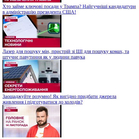
Хто займе ключові посади у Трампа? Найгучніші кандидатури
в адміністрацію президента США!
Лазер для пошуку мін, пристрій зі ШІ для пошуку комах, та
штучне павутиння як у людини павука
Заощаджуйте розумно! Як вигідно придбати джерела
живлення і підготуватися до холодів?