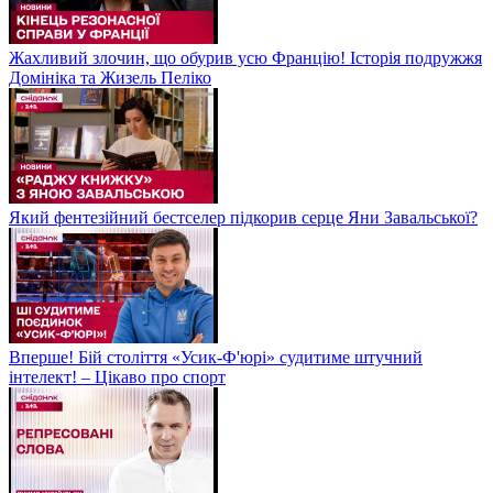
Жахливий злочин, що обурив усю Францію! Історія подружжя
Домініка та Жизель Пеліко
Який фентезійний бестселер підкорив серце Яни Завальської?
Вперше! Бій століття «Усик-Ф'юрі» судитиме штучний
інтелект! – Цікаво про спорт