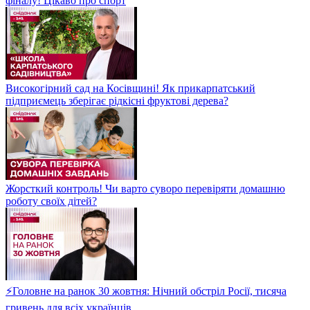
фіналу! Цікаво про спорт
Високогірний сад на Косівщині! Як прикарпатський
підприємець зберігає рідкісні фруктові дерева?
Жорсткий контроль! Чи варто суворо перевіряти домашню
роботу своїх дітей?
⚡Головне на ранок 30 жовтня: Нічний обстріл Росії, тисяча
гривень для всіх українців