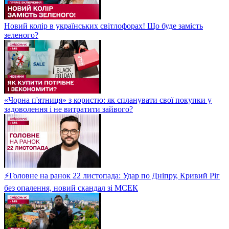
Новий колір в українських світлофорах! Що буде замість
зеленого?
«Чорна п'ятниця» з користю: як спланувати свої покупки у
задоволення і не витратити зайвого?
⚡Головне на ранок 22 листопада: Удар по Дніпру, Кривий Ріг
без опалення, новий скандал зі МСЕК