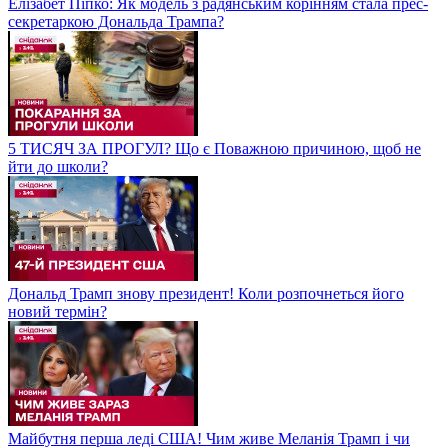
Елізабет Піпко: Як модель з радянським корінням стала прес-
секретаркою Дональда Трампа?
5 ТИСЯЧ ЗА ПРОГУЛ? Що є Поважною причиною, щоб не
йти до школи?
Дональд Трамп знову президент! Коли розпочнеться його
новий термін?
Майбутня перша леді США! Чим живе Меланія Трамп і чи