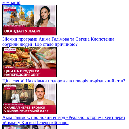
компанії!
Зйомки програми Акіма Галімова та Євгена Клопотенка
обурили людей! Що стало причиною?
Ціна свята! На скільки подорожчав новорічно-різдвяний стіл?
Акім Галімов: про новий епізод «Реальної історії» і хейт через
зйомки у Києво-Печерській лаврі