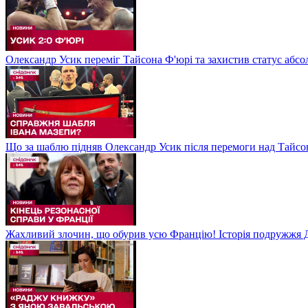
Олександр Усик переміг Тайсона Ф'юрі та захистив статус абсо
Що за шаблю підняв Олександр Усик після перемоги над Тайсон
Жахливий злочин, що обурив усю Францію! Історія подружжя Д