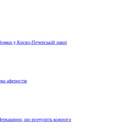
 зйомки у Києво-Печерській лаврі
ема аферистів
з Черкащини, що розчулить кожного