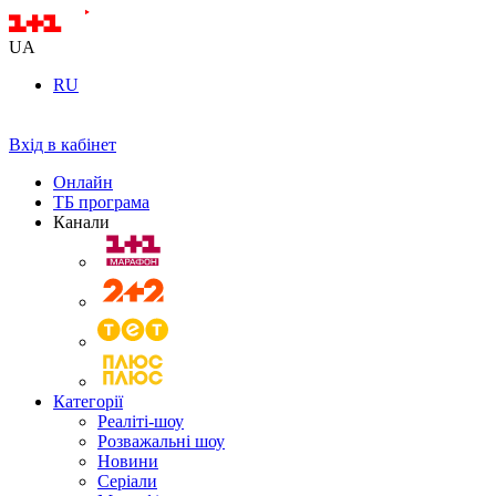
UA
RU
Вхід в кабінет
Онлайн
ТБ програма
Канали
Категорії
Реаліті-шоу
Розважальні шоу
Новини
Серіали