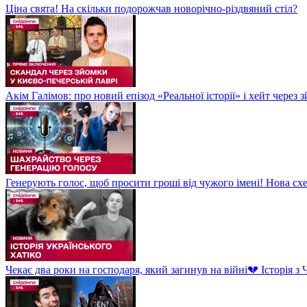
Ціна свята! На скільки подорожчав новорічно-різдвяний стіл?
Акім Галімов: про новий епізод «Реальної історії» і хейт через
Генерують голос, щоб просити гроші від чужого імені! Нова сх
Чекає два роки на господаря, який загинув на війні💔 Історія 