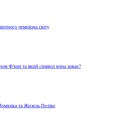
лютного чемпіона світу
ом Ф'юрі та який символ вона ховає?
омініка та Жизель Пеліко