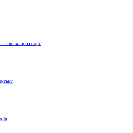
 – Цікаво про спорт
їнську
роїв