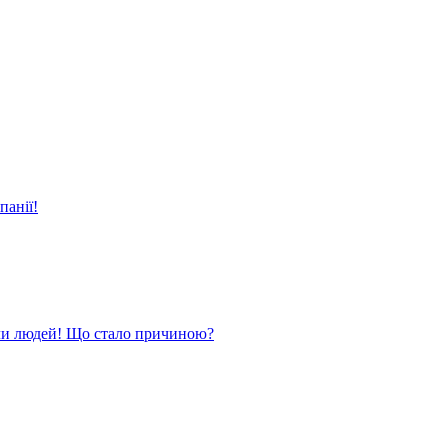
панії!
ли людей! Що стало причиною?