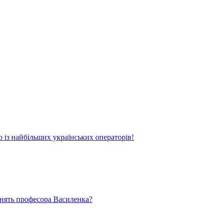
о із найбільших українських операторів!
ьнять професора Василенка?