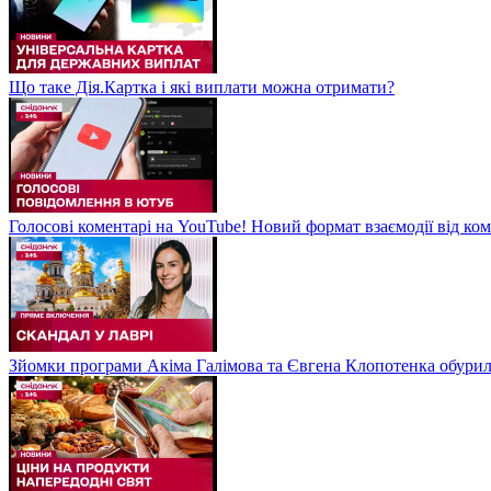
Що таке Дія.Картка і які виплати можна отримати?
Голосові коментарі на YouTube! Новий формат взаємодії від ком
Зйомки програми Акіма Галімова та Євгена Клопотенка обури