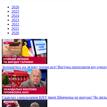
2026
2025
2024
2023
2022
2021
2020
Залишатись на зв'язку попри все! Вигідна пропозиція від одног
Скандал з викладачем КНУ імені Шевченка не вщухає! Чи звіл