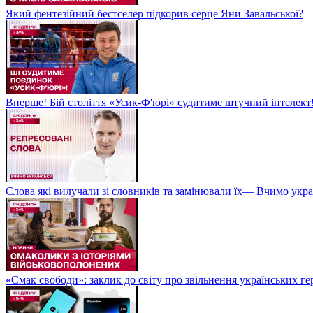
Який фентезійний бестселер підкорив серце Яни Завальської?
Вперше! Бій століття «Усик-Ф'юрі» судитиме штучний інтелект!
Слова які вилучали зі словників та замінювали їх— Вчимо укра
«Смак свободи»: заклик до світу про звільнення українських ге