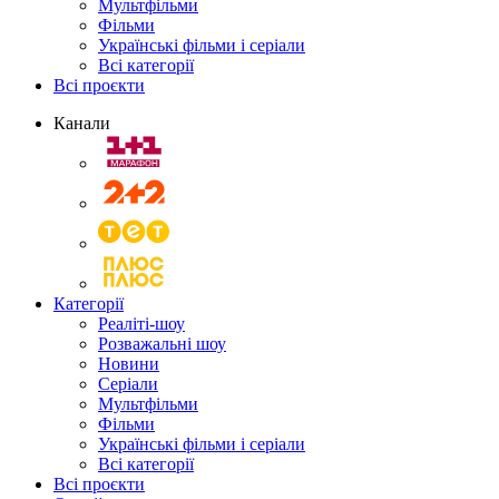
Мультфільми
Фільми
Українські фільми і серіали
Всі категорії
Всі проєкти
Канали
Категорії
Реаліті-шоу
Розважальні шоу
Новини
Серіали
Мультфільми
Фільми
Українські фільми і серіали
Всі категорії
Всі проєкти