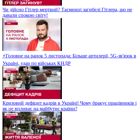
Чи дійсно Гітлер мертвий? Таємниці загибелі Гітлера, що не
давали спокою світу!
⚡Головне на ранок 5 листопада: Більше артилерії, 5G-зв'язок в
Україні, удар по військах КНДР
Кризовий дефіцит кадрів в Україні! Чому бракує працівників і
як це впливає на майбутнє країни?