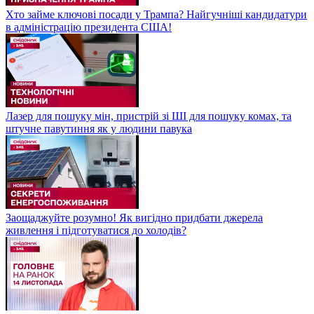
Хто займе ключові посади у Трампа? Найгучніші кандидатури
в адміністрацію президента США!
Лазер для пошуку мін, пристрій зі ШІ для пошуку комах, та
штучне павутиння як у людини павука
Заощаджуйте розумно! Як вигідно придбати джерела
живлення і підготуватися до холодів?