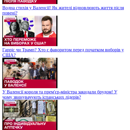
Водна стихія у Валенсії! Як жителі відновлюють життя після
повені?
Гарріс чи Трамп? Хто є фаворитом перед початком виборів у
США?
У Валенсії короля та прем'єр-міністра закидали брудом! У
чому звинувачують іспанських лідерів?