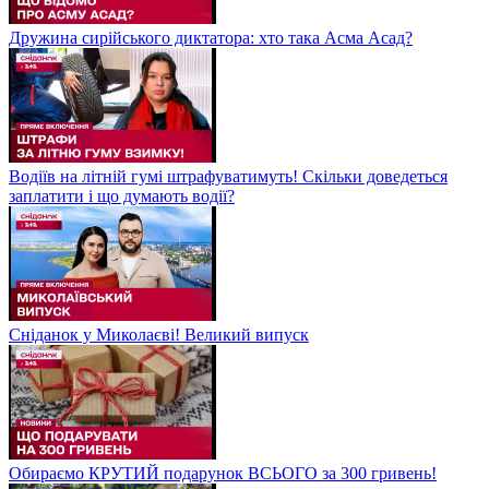
Дружина сирійського диктатора: хто така Асма Асад?
Водіїв на літній гумі штрафуватимуть! Скільки доведеться
заплатити і що думають водії?
Сніданок у Миколаєві! Великий випуск
Обираємо КРУТИЙ подарунок ВСЬОГО за 300 гривень!