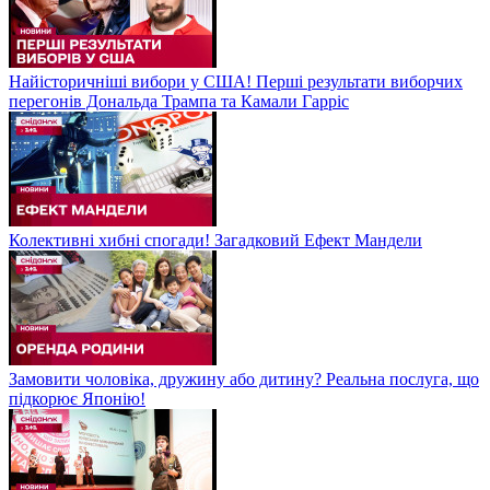
Найісторичніші вибори у США! Перші результати виборчих
перегонів Дональда Трампа та Камали Гарріс
Колективні хибні спогади! Загадковий Ефект Мандели
Замовити чоловіка, дружину або дитину? Реальна послуга, що
підкорює Японію!