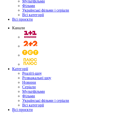
Мультфільми
Фільми
Українські фільми і серіали
Всі категорії
Всі проєкти
Канали
Категорії
Реаліті-шоу
Розважальні шоу
Новини
Серіали
Мультфільми
Фільми
Українські фільми і серіали
Всі категорії
Всі проєкти