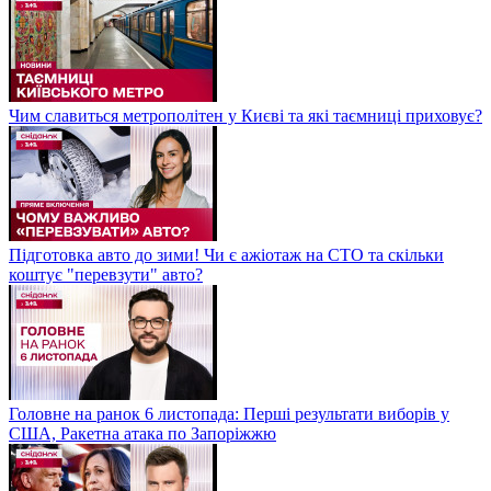
Чим славиться метрополітен у Києві та які таємниці приховує?
Підготовка авто до зими! Чи є ажіотаж на СТО та скільки
коштує "перевзути" авто?
Головне на ранок 6 листопада: Перші результати виборів у
США, Ракетна атака по Запоріжжю