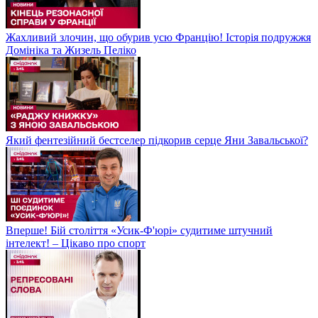
Жахливий злочин, що обурив усю Францію! Історія подружжя
Домініка та Жизель Пеліко
Який фентезійний бестселер підкорив серце Яни Завальської?
Вперше! Бій століття «Усик-Ф'юрі» судитиме штучний
інтелект! – Цікаво про спорт