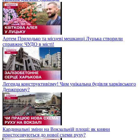
Артем Приходько та місцеві мешканці Луцька створили
справжнє ЧУДО в місті!
Легенда конструктивізму! Чим унікальна будівля харківського
Держпрому?
Кардинальні зміни на Вокзальній площі: як кияни
пристосовуються до нової схеми руху?