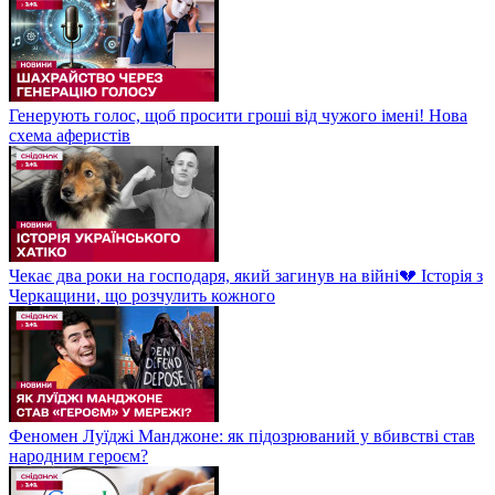
Генерують голос, щоб просити гроші від чужого імені! Нова
схема аферистів
Чекає два роки на господаря, який загинув на війні💔 Історія з
Черкащини, що розчулить кожного
Феномен Луїджі Манджоне: як підозрюваний у вбивстві став
народним героєм?