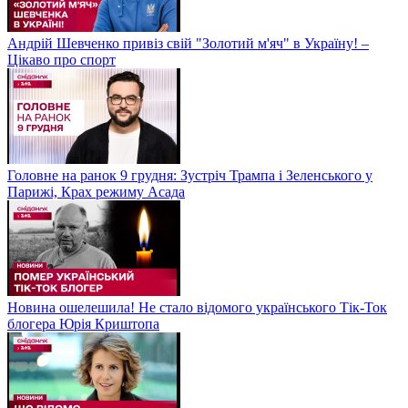
Андрій Шевченко привіз свій "Золотий м'яч" в Україну! –
Цікаво про спорт
Головне на ранок 9 грудня: Зустріч Трампа і Зеленського у
Парижі, Крах режиму Асада
Новина ошелешила! Не стало відомого українського Тік-Ток
блогера Юрія Криштопа