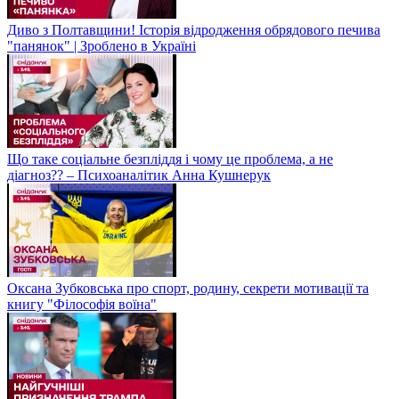
Диво з Полтавщини! Історія відродження обрядового печива
"панянок" | Зроблено в Україні
Що таке соціальне безпліддя і чому це проблема, а не
діагноз?? – Психоаналітик Анна Кушнерук
Оксана Зубковська про спорт, родину, секрети мотивації та
книгу "Філософія воїна"