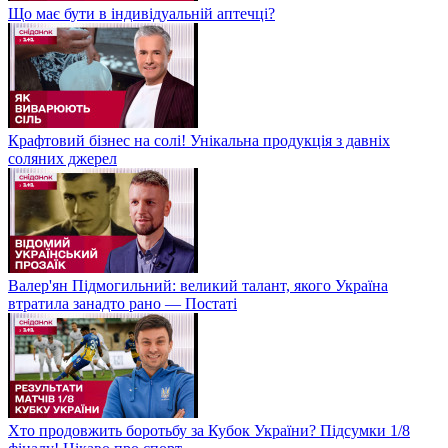
Що має бути в індивідуальній аптечці?
Крафтовий бізнес на солі! Унікальна продукція з давніх
соляних джерел
Валер'ян Підмогильний: великий талант, якого Україна
втратила занадто рано — Постаті
Хто продовжить боротьбу за Кубок України? Підсумки 1/8