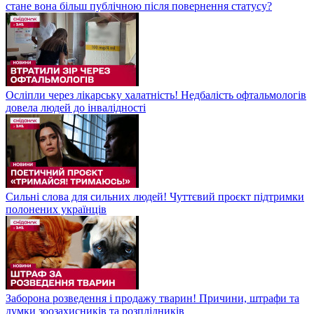
стане вона більш публічною після повернення статусу?
Осліпли через лікарську халатність! Недбалість офтальмологів
довела людей до інвалідності
Сильні слова для сильних людей! Чуттєвий проєкт підтримки
полонених українців
Заборона розведення і продажу тварин! Причини, штрафи та
думки зоозахисників та розплідників