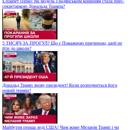
Елізабет Піпко: Як модель з радянським корінням стала прес-
секретаркою Дональда Трампа?
5 ТИСЯЧ ЗА ПРОГУЛ? Що є Поважною причиною, щоб не
йти до школи?
Дональд Трамп знову президент! Коли розпочнеться його
новий термін?
Майбутня перша леді США! Чим живе Меланія Трамп і чи