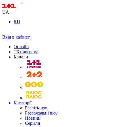
UA
RU
Вхід в кабінет
Онлайн
ТБ програма
Канали
Категорії
Реаліті-шоу
Розважальні шоу
Новини
Серіали