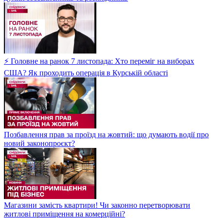
⚡ Головне на ранок 7 листопада: Хто переміг на виборах
США? Як проходить операція в Курській області
Позбавлення прав за проїзд на жовтий: що думають водії про
новий законопроєкт?
Магазини замість квартири! Чи законно перетворювати
житлові приміщення на комерційні?