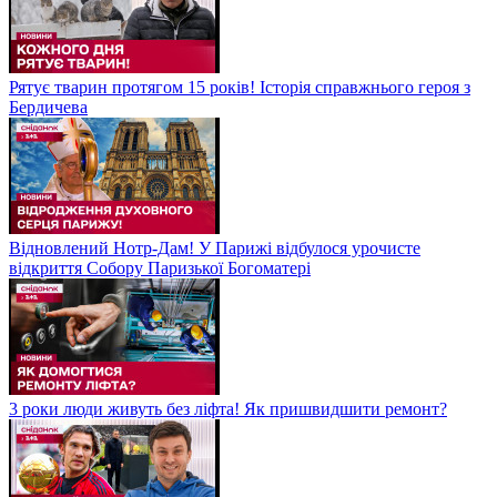
Рятує тварин протягом 15 років! Історія справжнього героя з
Бердичева
Відновлений Нотр-Дам! У Парижі відбулося урочисте
відкриття Собору Паризької Богоматері
3 роки люди живуть без ліфта! Як пришвидшити ремонт?