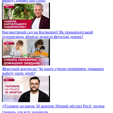
фіналу! Цікаво про спорт
Високогірний сад на Косівщині! Як прикарпатський
підприємець зберігає рідкісні фруктові дерева?
Жорсткий контроль! Чи варто суворо перевіряти домашню
роботу своїх дітей?
⚡Головне на ранок 30 жовтня: Нічний обстріл Росії, тисяча
гривень для всіх українців