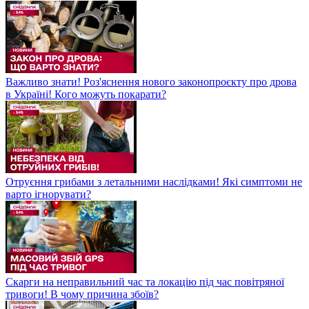
Важливо знати! Роз'яснення нового законопроєкту про дрова
в Україні! Кого можуть покарати?
Отруєння грибами з летальними наслідками! Які симптоми не
варто ігнорувати?
Скарги на неправильний час та локацію під час повітряної
тривоги! В чому причина збоїв?