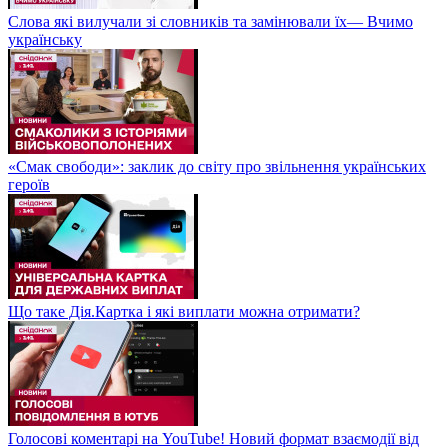
Слова які вилучали зі словників та замінювали їх— Вчимо
українську
«Смак свободи»: заклик до світу про звільнення українських
героїв
Що таке Дія.Картка і які виплати можна отримати?
Голосові коментарі на YouTube! Новий формат взаємодії від