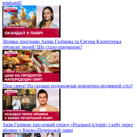
компанії!
Зйомки програми Акіма Галімова та Євгена Клопотенка
обурили людей! Що стало причиною?
Ціна свята! На скільки подорожчав новорічно-різдвяний стіл?
Акім Галімов: про новий епізод «Реальної історії» і хейт через
зйомки у Києво-Печерській лаврі