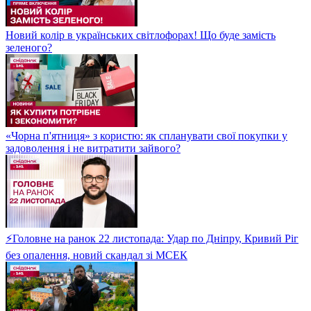
Новий колір в українських світлофорах! Що буде замість
зеленого?
«Чорна п'ятниця» з користю: як спланувати свої покупки у
задоволення і не витратити зайвого?
⚡Головне на ранок 22 листопада: Удар по Дніпру, Кривий Ріг
без опалення, новий скандал зі МСЕК