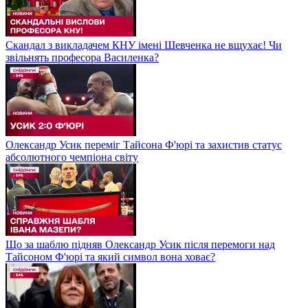
Скандал з викладачем КНУ імені Шевченка не вщухає! Чи
звільнять професора Василенка?
Олександр Усик переміг Тайсона Ф'юрі та захистив статус
абсолютного чемпіона світу
Що за шаблю підняв Олександр Усик після перемоги над
Тайсоном Ф'юрі та який символ вона ховає?