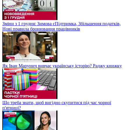
Зміни з 1 грудня: Зимова єПідтримка, Збільшення податків,
Нові правила бронювання працівників
Як Іван Марунич вивчає українську історію? Раджу книжку
Що треба знати, щоб вигідно скупитися під час чорної
п'ятниці?