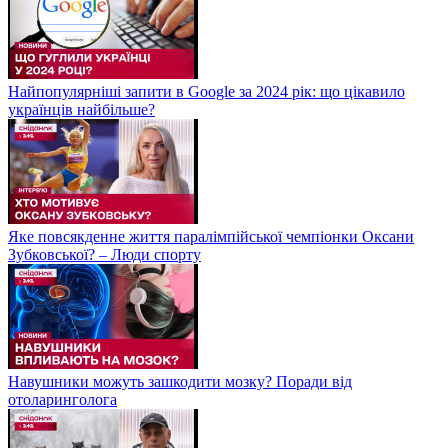
Найпопулярніші запити в Google за 2024 рік: що цікавило
українців найбільше?
Яке повсякденне життя паралімпійської чемпіонки Оксани
Зубковської? – Люди спорту
Навушники можуть зашкодити мозку? Поради від
отоларинголога