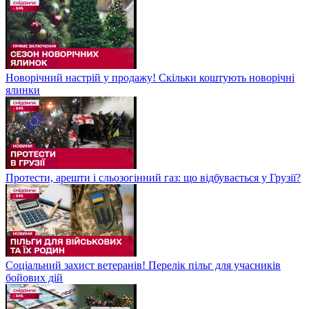
Новорічний настрій у продажу! Скільки коштують новорічні
ялинки
Протести, арешти і сльозогінний газ: що відбувається у Грузії?
Соціальний захист ветеранів! Перелік пільг для учасників
бойових дій