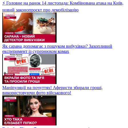
⚡ Головне на ранок 14 листопада: Комбінована атака на Київ,
новий законопроєкт про демобілізацію
Як сарана допомагає з пошуком вибухівки? Захопливий
експеримент із супернюхом комах
Маніпуляції на почуттях! Аферисти збирали гроші,
використовуючи фото військового!