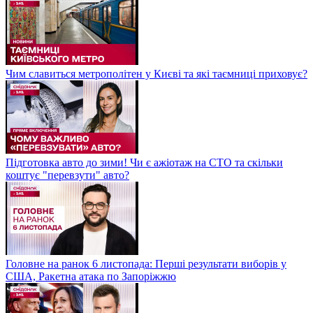
Чим славиться метрополітен у Києві та які таємниці приховує?
Підготовка авто до зими! Чи є ажіотаж на СТО та скільки
коштує "перевзути" авто?
Головне на ранок 6 листопада: Перші результати виборів у
США, Ракетна атака по Запоріжжю