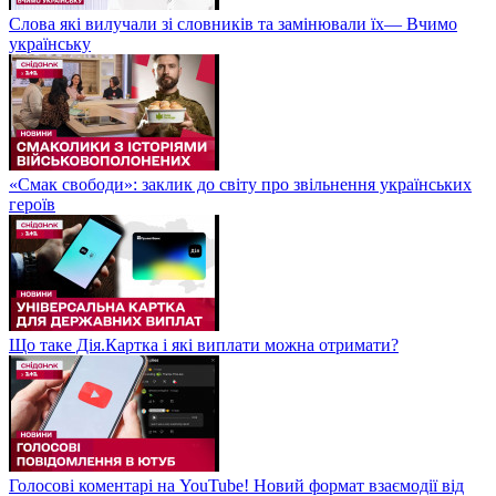
Слова які вилучали зі словників та замінювали їх— Вчимо
українську
«Смак свободи»: заклик до світу про звільнення українських
героїв
Що таке Дія.Картка і які виплати можна отримати?
Голосові коментарі на YouTube! Новий формат взаємодії від