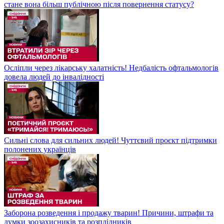
стане вона більш публічною після повернення статусу?
Осліпли через лікарську халатність! Недбалість офтальмологів
довела людей до інвалідності
Сильні слова для сильних людей! Чуттєвий проєкт підтримки
полонених українців
Заборона розведення і продажу тварин! Причини, штрафи та
думки зоозахисників та розплідників