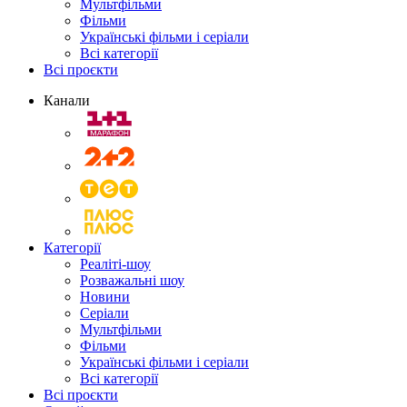
Мультфільми
Фільми
Українські фільми і серіали
Всі категорії
Всі проєкти
Канали
Категорії
Реаліті-шоу
Розважальні шоу
Новини
Серіали
Мультфільми
Фільми
Українські фільми і серіали
Всі категорії
Всі проєкти