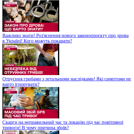
Важливо знати! Роз'яснення нового законопроєкту про дрова
в Україні! Кого можуть покарати?
Отруєння грибами з летальними наслідками! Які симптоми не
варто ігнорувати?
Скарги на неправильний час та локацію під час повітряної
тривоги! В чому причина збоїв?