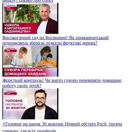
фіналу! Цікаво про спорт
Високогірний сад на Косівщині! Як прикарпатський
підприємець зберігає рідкісні фруктові дерева?
Жорсткий контроль! Чи варто суворо перевіряти домашню
роботу своїх дітей?
⚡Головне на ранок 30 жовтня: Нічний обстріл Росії, тисяча
гривень для всіх українців