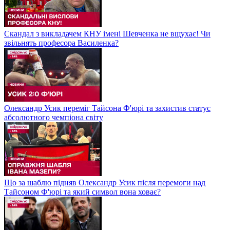
Скандал з викладачем КНУ імені Шевченка не вщухає! Чи
звільнять професора Василенка?
Олександр Усик переміг Тайсона Ф'юрі та захистив статус
абсолютного чемпіона світу
Що за шаблю підняв Олександр Усик після перемоги над
Тайсоном Ф'юрі та який символ вона ховає?