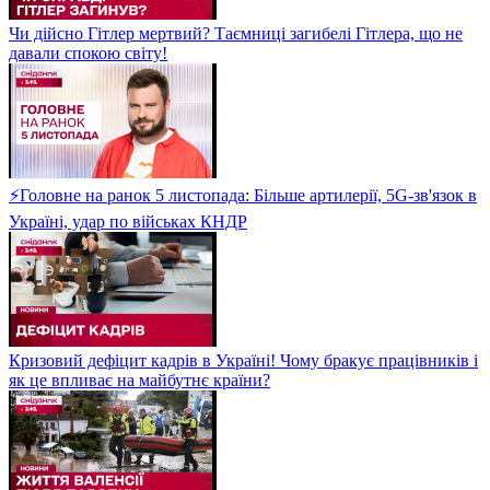
Чи дійсно Гітлер мертвий? Таємниці загибелі Гітлера, що не
давали спокою світу!
⚡Головне на ранок 5 листопада: Більше артилерії, 5G-зв'язок в
Україні, удар по військах КНДР
Кризовий дефіцит кадрів в Україні! Чому бракує працівників і
як це впливає на майбутнє країни?