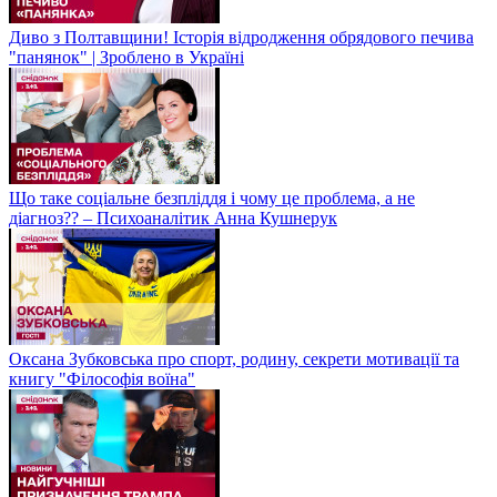
Диво з Полтавщини! Історія відродження обрядового печива
"панянок" | Зроблено в Україні
Що таке соціальне безпліддя і чому це проблема, а не
діагноз?? – Психоаналітик Анна Кушнерук
Оксана Зубковська про спорт, родину, секрети мотивації та
книгу "Філософія воїна"