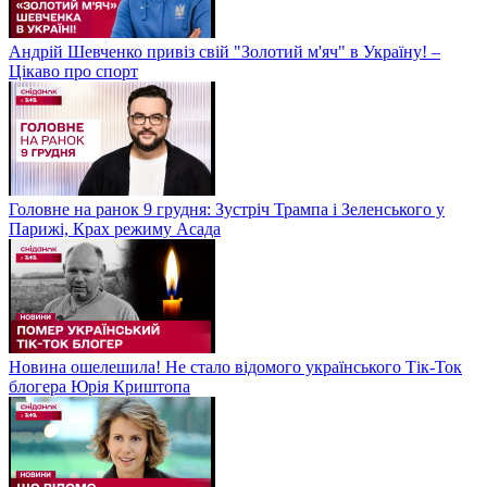
Андрій Шевченко привіз свій "Золотий м'яч" в Україну! –
Цікаво про спорт
Головне на ранок 9 грудня: Зустріч Трампа і Зеленського у
Парижі, Крах режиму Асада
Новина ошелешила! Не стало відомого українського Тік-Ток
блогера Юрія Криштопа