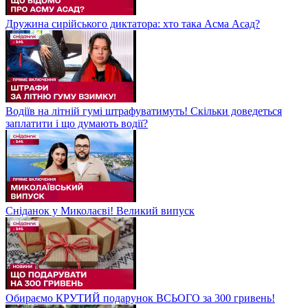
Дружина сирійського диктатора: хто така Асма Асад?
Водіїв на літній гумі штрафуватимуть! Скільки доведеться
заплатити і що думають водії?
Сніданок у Миколаєві! Великий випуск
Обираємо КРУТИЙ подарунок ВСЬОГО за 300 гривень!