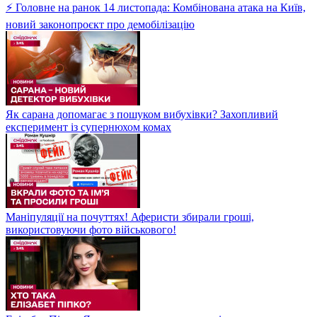
⚡ Головне на ранок 14 листопада: Комбінована атака на Київ,
новий законопроєкт про демобілізацію
Як сарана допомагає з пошуком вибухівки? Захопливий
експеримент із супернюхом комах
Маніпуляції на почуттях! Аферисти збирали гроші,
використовуючи фото військового!