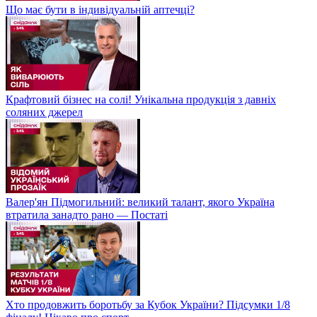
Що має бути в індивідуальній аптечці?
Крафтовий бізнес на солі! Унікальна продукція з давніх
соляних джерел
Валер'ян Підмогильний: великий талант, якого Україна
втратила занадто рано — Постаті
Хто продовжить боротьбу за Кубок України? Підсумки 1/8