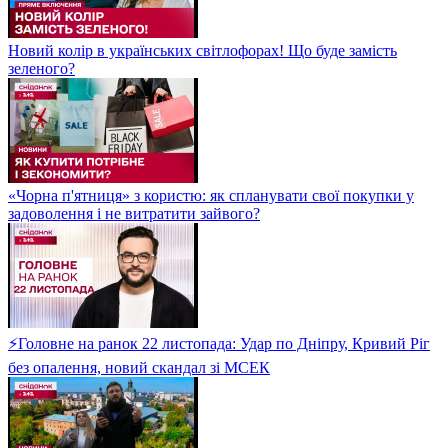
Новий колір в українських світлофорах! Що буде замість
зеленого?
«Чорна п'ятниця» з користю: як спланувати свої покупки у
задоволення і не витратити зайвого?
⚡Головне на ранок 22 листопада: Удар по Дніпру, Кривий Ріг
без опалення, новий скандал зі МСЕК