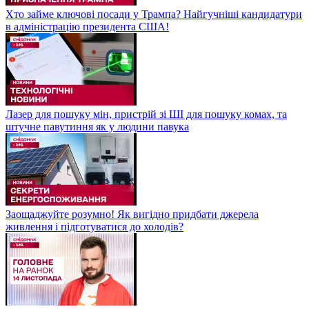
Хто займе ключові посади у Трампа? Найгучніші кандидатури
в адміністрацію президента США!
Лазер для пошуку мін, пристрій зі ШІ для пошуку комах, та
штучне павутиння як у людини павука
Заощаджуйте розумно! Як вигідно придбати джерела
живлення і підготуватися до холодів?