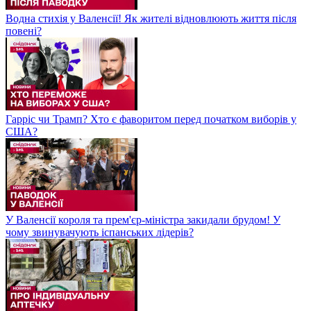
Водна стихія у Валенсії! Як жителі відновлюють життя після
повені?
Гарріс чи Трамп? Хто є фаворитом перед початком виборів у
США?
У Валенсії короля та прем'єр-міністра закидали брудом! У
чому звинувачують іспанських лідерів?