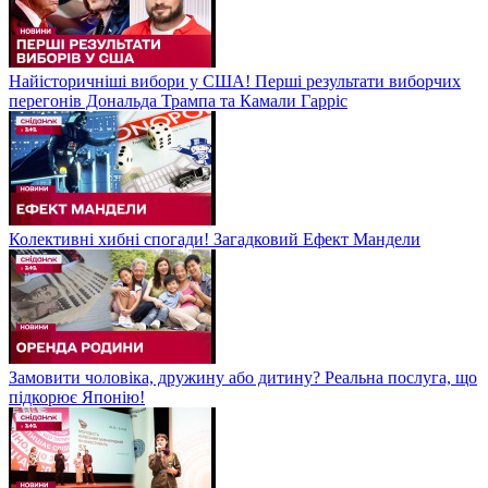
Найісторичніші вибори у США! Перші результати виборчих
перегонів Дональда Трампа та Камали Гарріс
Колективні хибні спогади! Загадковий Ефект Мандели
Замовити чоловіка, дружину або дитину? Реальна послуга, що
підкорює Японію!