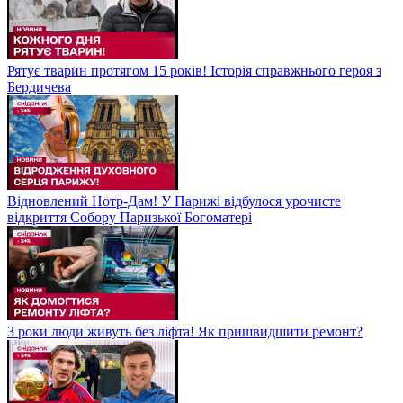
Рятує тварин протягом 15 років! Історія справжнього героя з
Бердичева
Відновлений Нотр-Дам! У Парижі відбулося урочисте
відкриття Собору Паризької Богоматері
3 роки люди живуть без ліфта! Як пришвидшити ремонт?