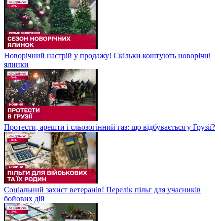
Новорічний настрій у продажу! Скільки коштують новорічні
ялинки
Протести, арешти і сльозогінний газ: що відбувається у Грузії?
Соціальний захист ветеранів! Перелік пільг для учасників
бойових дій