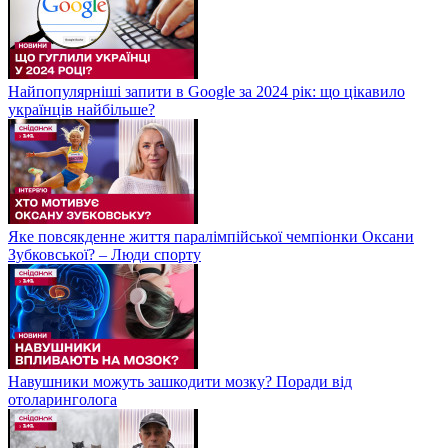
Найпопулярніші запити в Google за 2024 рік: що цікавило
українців найбільше?
Яке повсякденне життя паралімпійської чемпіонки Оксани
Зубковської? – Люди спорту
Навушники можуть зашкодити мозку? Поради від
отоларинголога