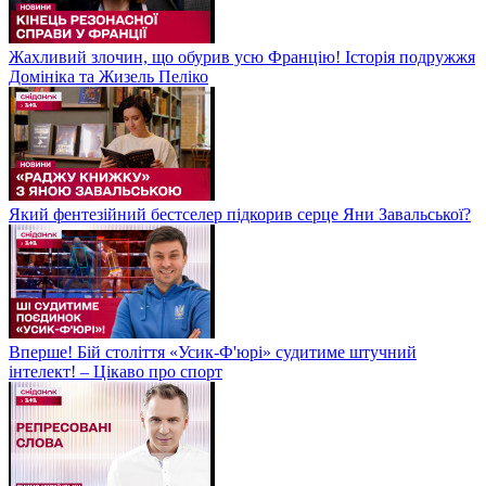
Жахливий злочин, що обурив усю Францію! Історія подружжя
Домініка та Жизель Пеліко
Який фентезійний бестселер підкорив серце Яни Завальської?
Вперше! Бій століття «Усик-Ф'юрі» судитиме штучний
інтелект! – Цікаво про спорт