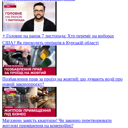
⚡ Головне на ранок 7 листопада: Хто переміг на виборах
США? Як проходить операція в Курській області
Позбавлення прав за проїзд на жовтий: що думають водії про
новий законопроєкт?
Магазини замість квартири! Чи законно перетворювати
житлові приміщення на комерційні?