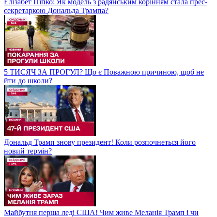
Елізабет Піпко: Як модель з радянським корінням стала прес-
секретаркою Дональда Трампа?
5 ТИСЯЧ ЗА ПРОГУЛ? Що є Поважною причиною, щоб не
йти до школи?
Дональд Трамп знову президент! Коли розпочнеться його
новий термін?
Майбутня перша леді США! Чим живе Меланія Трамп і чи