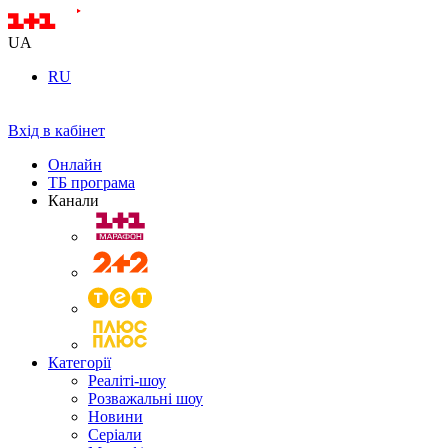
UA
RU
Вхід в кабінет
Онлайн
ТБ програма
Канали
Категорії
Реаліті-шоу
Розважальні шоу
Новини
Серіали