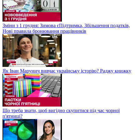
Зміни з 1 грудня: Зимова єПідтримка, Збільшення податків,
Нові правила бронювання працівників
Як Іван Марунич вивчає українську історію? Раджу книжку
Що треба знати, щоб вигідно скупитися під час чорної
п'ятниці?