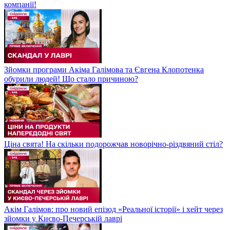
компанії!
Зйомки програми Акіма Галімова та Євгена Клопотенка
обурили людей! Що стало причиною?
Ціна свята! На скільки подорожчав новорічно-різдвяний стіл?
Акім Галімов: про новий епізод «Реальної історії» і хейт через
зйомки у Києво-Печерській лаврі