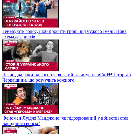
Генерують голос, щоб просити гроші від чужого імені! Нова
схема аферистів
Чекає два роки на господаря, який загинув на війні💔 Історія з
Черкащини, що розчулить кожного
Феномен Луїджі Манджоне: як підозрюваний у вбивстві став
народним героєм?