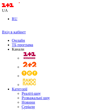
UA
RU
Вхід в кабінет
Онлайн
ТБ програма
Канали
Категорії
Реаліті-шоу
Розважальні шоу
Новини
Серіали