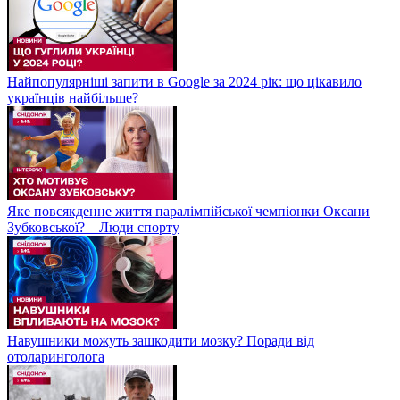
Найпопулярніші запити в Google за 2024 рік: що цікавило
українців найбільше?
Яке повсякденне життя паралімпійської чемпіонки Оксани
Зубковської? – Люди спорту
Навушники можуть зашкодити мозку? Поради від
отоларинголога