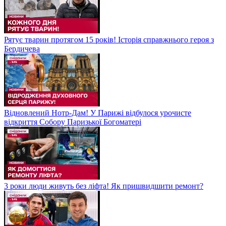
Рятує тварин протягом 15 років! Історія справжнього героя з
Бердичева
Відновлений Нотр-Дам! У Парижі відбулося урочисте
відкриття Собору Паризької Богоматері
3 роки люди живуть без ліфта! Як пришвидшити ремонт?