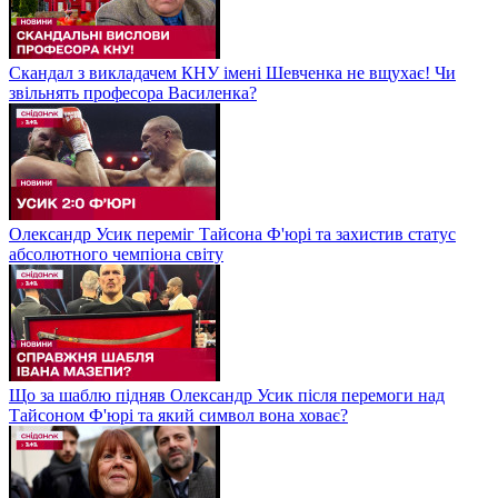
Скандал з викладачем КНУ імені Шевченка не вщухає! Чи
звільнять професора Василенка?
Олександр Усик переміг Тайсона Ф'юрі та захистив статус
абсолютного чемпіона світу
Що за шаблю підняв Олександр Усик після перемоги над
Тайсоном Ф'юрі та який символ вона ховає?