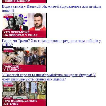
Водна стихія у Валенсії! Як жителі відновлюють життя після
повені?
Гарріс чи Трамп? Хто є фаворитом перед початком виборів у
США?
У Валенсії короля та прем'єр-міністра закидали брудом! У
чому звинувачують іспанських лідерів?