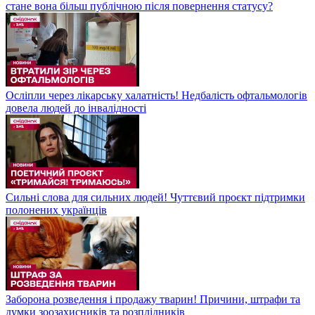
стане вона більш публічною після повернення статусу?
Осліпли через лікарську халатність! Недбалість офтальмологів
довела людей до інвалідності
Сильні слова для сильних людей! Чуттєвий проєкт підтримки
полонених українців
Заборона розведення і продажу тварин! Причини, штрафи та
думки зоозахисників та розплідників