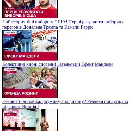
Найісторичніші вибори у США! Перші результати виборчих
перегонів Дональда Трампа та Камали Гарріс
Колективні хибні спогади! Загадковий Ефект Мандели
Замовити чоловіка, дружину або дитину? Реальна послуга, що
підкорює Японію!