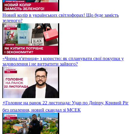
Новий колір в українських світлофорах! Що буде замість
зеленого?
«Чорна п'ятниця» з користю: як спланувати свої покупки у
задоволення і не витратити зайвого?
⚡Головне на ранок 22 листопада: Удар по Дніпру, Кривий Ріг
без опалення, новий скандал зі МСЕК