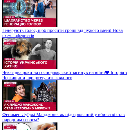
Генерують голос, щоб просити гроші від чужого імені! Нова
схема аферистів
Чекає два роки на господаря, який загинув на війні💔 Історія з
Черкащини, що розчулить кожного
Феномен Луїджі Манджоне: як підозрюваний у вбивстві став
народним героєм?