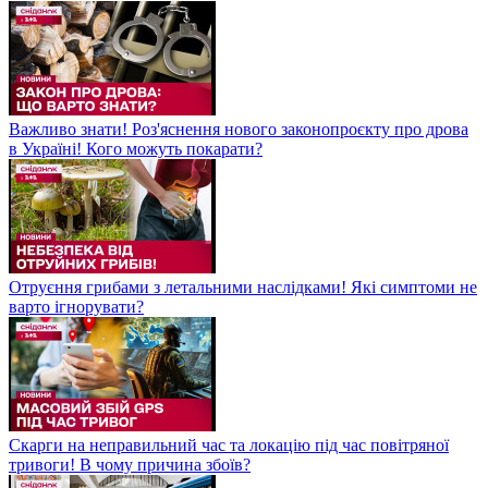
Важливо знати! Роз'яснення нового законопроєкту про дрова
в Україні! Кого можуть покарати?
Отруєння грибами з летальними наслідками! Які симптоми не
варто ігнорувати?
Скарги на неправильний час та локацію під час повітряної
тривоги! В чому причина збоїв?