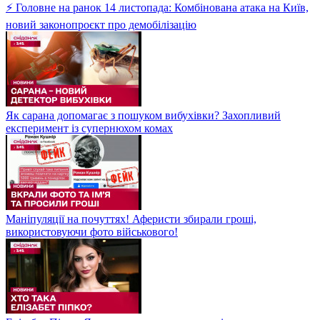
⚡ Головне на ранок 14 листопада: Комбінована атака на Київ,
новий законопроєкт про демобілізацію
Як сарана допомагає з пошуком вибухівки? Захопливий
експеримент із супернюхом комах
Маніпуляції на почуттях! Аферисти збирали гроші,
використовуючи фото військового!