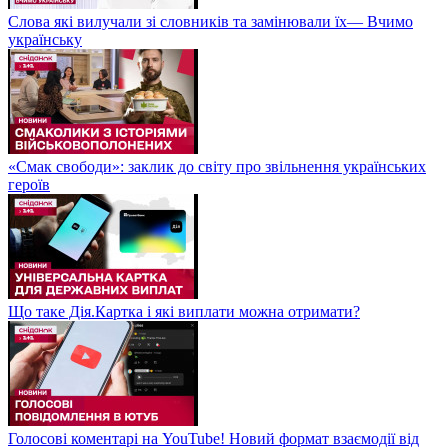
Слова які вилучали зі словників та замінювали їх— Вчимо
українську
«Смак свободи»: заклик до світу про звільнення українських
героїв
Що таке Дія.Картка і які виплати можна отримати?
Голосові коментарі на YouTube! Новий формат взаємодії від