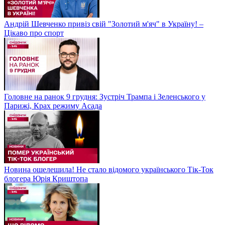
Андрій Шевченко привіз свій "Золотий м'яч" в Україну! –
Цікаво про спорт
Головне на ранок 9 грудня: Зустріч Трампа і Зеленського у
Парижі, Крах режиму Асада
Новина ошелешила! Не стало відомого українського Тік-Ток
блогера Юрія Криштопа