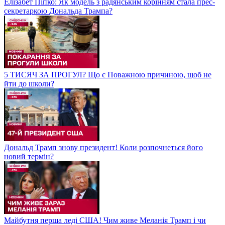
Елізабет Піпко: Як модель з радянським корінням стала прес-
секретаркою Дональда Трампа?
5 ТИСЯЧ ЗА ПРОГУЛ? Що є Поважною причиною, щоб не
йти до школи?
Дональд Трамп знову президент! Коли розпочнеться його
новий термін?
Майбутня перша леді США! Чим живе Меланія Трамп і чи