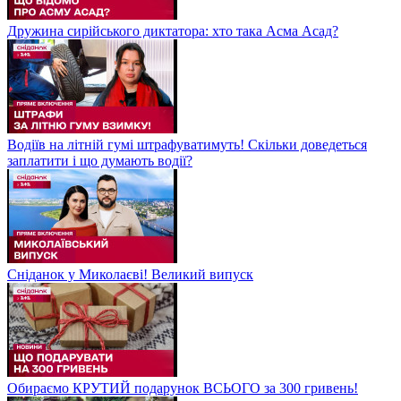
Дружина сирійського диктатора: хто така Асма Асад?
Водіїв на літній гумі штрафуватимуть! Скільки доведеться
заплатити і що думають водії?
Сніданок у Миколаєві! Великий випуск
Обираємо КРУТИЙ подарунок ВСЬОГО за 300 гривень!