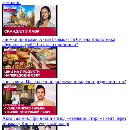
компанії!
Зйомки програми Акіма Галімова та Євгена Клопотенка
обурили людей! Що стало причиною?
Ціна свята! На скільки подорожчав новорічно-різдвяний стіл?
Акім Галімов: про новий епізод «Реальної історії» і хейт через
зйомки у Києво-Печерській лаврі