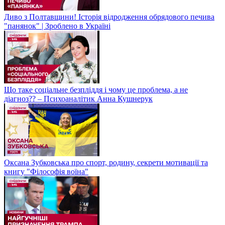
Диво з Полтавщини! Історія відродження обрядового печива
"панянок" | Зроблено в Україні
Що таке соціальне безпліддя і чому це проблема, а не
діагноз?? – Психоаналітик Анна Кушнерук
Оксана Зубковська про спорт, родину, секрети мотивації та
книгу "Філософія воїна"