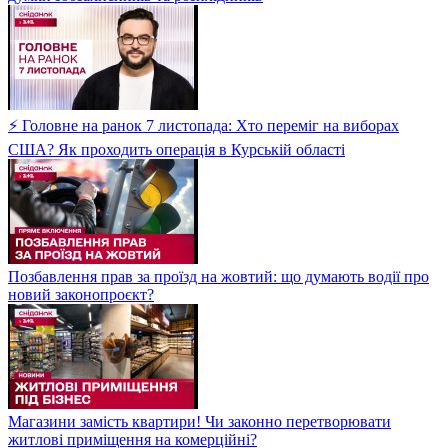
⚡ Головне на ранок 7 листопада: Хто переміг на виборах
США? Як проходить операція в Курській області
Позбавлення прав за проїзд на жовтий: що думають водії про
новий законопроєкт?
Магазини замість квартири! Чи законно перетворювати
житлові приміщення на комерційні?