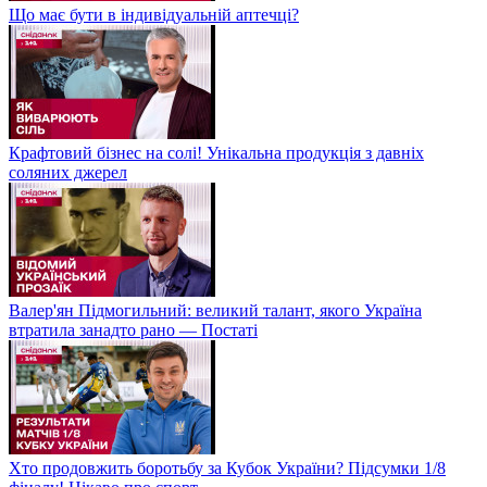
Що має бути в індивідуальній аптечці?
Крафтовий бізнес на солі! Унікальна продукція з давніх
соляних джерел
Валер'ян Підмогильний: великий талант, якого Україна
втратила занадто рано — Постаті
Хто продовжить боротьбу за Кубок України? Підсумки 1/8