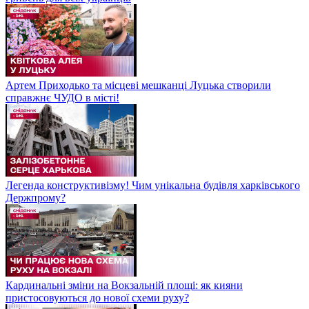
Артем Приходько та місцеві мешканці Луцька створили
справжнє ЧУДО в місті!
Легенда конструктивізму! Чим унікальна будівля харківського
Держпрому?
Кардинальні зміни на Вокзальній площі: як кияни
пристосовуються до нової схеми руху?