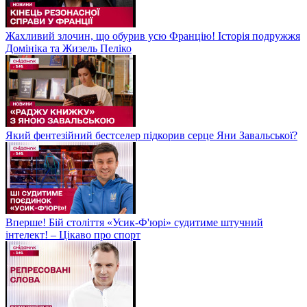
Жахливий злочин, що обурив усю Францію! Історія подружжя
Домініка та Жизель Пеліко
Який фентезійний бестселер підкорив серце Яни Завальської?
Вперше! Бій століття «Усик-Ф'юрі» судитиме штучний
інтелект! – Цікаво про спорт