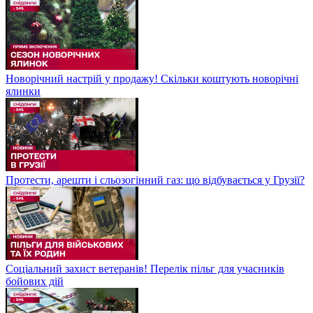
Новорічний настрій у продажу! Скільки коштують новорічні
ялинки
Протести, арешти і сльозогінний газ: що відбувається у Грузії?
Соціальний захист ветеранів! Перелік пільг для учасників
бойових дій