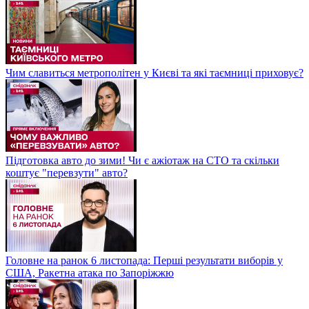
Чим славиться метрополітен у Києві та які таємниці приховує?
Підготовка авто до зими! Чи є ажіотаж на СТО та скільки
коштує "перевзути" авто?
Головне на ранок 6 листопада: Перші результати виборів у
США, Ракетна атака по Запоріжжю