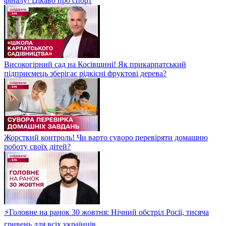
фіналу! Цікаво про спорт
Високогірний сад на Косівщині! Як прикарпатський
підприємець зберігає рідкісні фруктові дерева?
Жорсткий контроль! Чи варто суворо перевіряти домашню
роботу своїх дітей?
⚡Головне на ранок 30 жовтня: Нічний обстріл Росії, тисяча
гривень для всіх українців