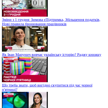
Зміни з 1 грудня: Зимова єПідтримка, Збільшення податків,
Нові правила бронювання працівників
Як Іван Марунич вивчає українську історію? Раджу книжку
Що треба знати, щоб вигідно скупитися під час чорної
п'ятниці?