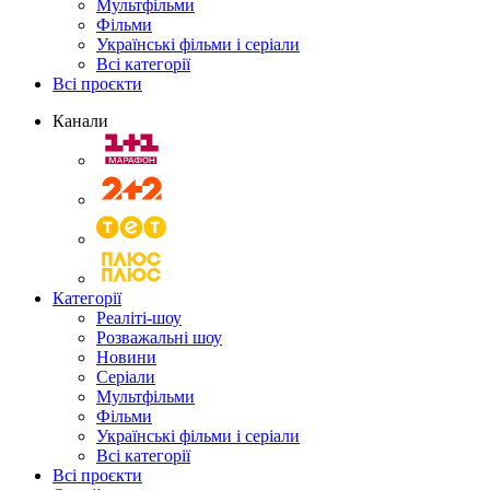
Мультфільми
Фільми
Українські фільми і серіали
Всі категорії
Всі проєкти
Канали
Категорії
Реаліті-шоу
Розважальні шоу
Новини
Серіали
Мультфільми
Фільми
Українські фільми і серіали
Всі категорії
Всі проєкти