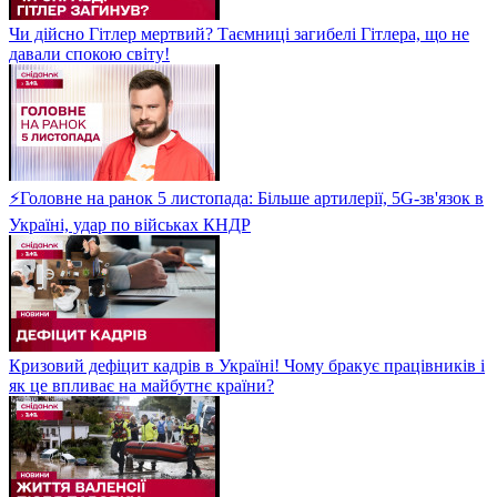
Чи дійсно Гітлер мертвий? Таємниці загибелі Гітлера, що не
давали спокою світу!
⚡Головне на ранок 5 листопада: Більше артилерії, 5G-зв'язок в
Україні, удар по військах КНДР
Кризовий дефіцит кадрів в Україні! Чому бракує працівників і
як це впливає на майбутнє країни?