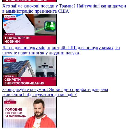
Хто займе ключові посади у Трампа? Найгучніші кандидатури
в адміністрацію президента США!
Лазер для пошуку мін, пристрій зі ШІ для пошуку комах, та
штучне павутиння як у людини павука
Заощаджуйте розумно! Як вигідно придбати джерела
живлення і підготуватися до холодів?