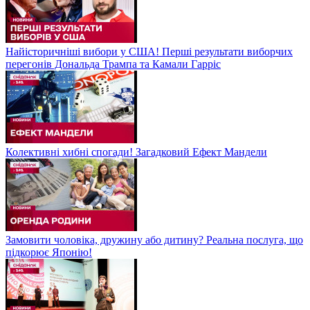
Найісторичніші вибори у США! Перші результати виборчих
перегонів Дональда Трампа та Камали Гарріс
Колективні хибні спогади! Загадковий Ефект Мандели
Замовити чоловіка, дружину або дитину? Реальна послуга, що
підкорює Японію!