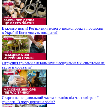
Важливо знати! Роз'яснення нового законопроєкту про дрова
в Україні! Кого можуть покарати?
Отруєння грибами з летальними наслідками! Які симптоми не
варто ігнорувати?
Скарги на неправильний час та локацію під час повітряної
тривоги! В чому причина збоїв?