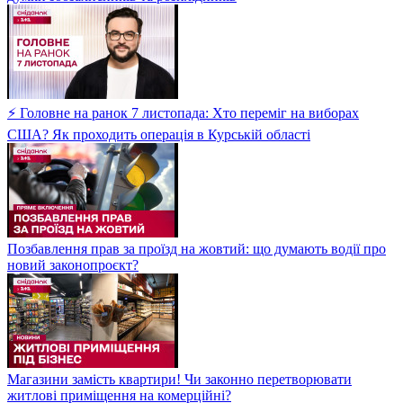
⚡ Головне на ранок 7 листопада: Хто переміг на виборах
США? Як проходить операція в Курській області
Позбавлення прав за проїзд на жовтий: що думають водії про
новий законопроєкт?
Магазини замість квартири! Чи законно перетворювати
житлові приміщення на комерційні?