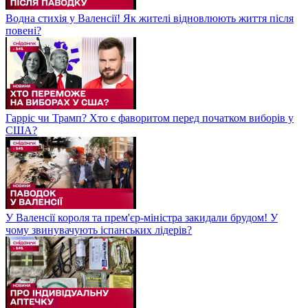
Водна стихія у Валенсії! Як жителі відновлюють життя після
повені?
Гарріс чи Трамп? Хто є фаворитом перед початком виборів у
США?
У Валенсії короля та прем'єр-міністра закидали брудом! У
чому звинувачують іспанських лідерів?