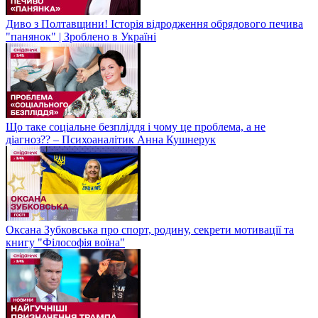
Диво з Полтавщини! Історія відродження обрядового печива
"панянок" | Зроблено в Україні
Що таке соціальне безпліддя і чому це проблема, а не
діагноз?? – Психоаналітик Анна Кушнерук
Оксана Зубковська про спорт, родину, секрети мотивації та
книгу "Філософія воїна"