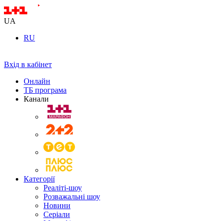
UA
RU
Вхід в кабінет
Онлайн
ТБ програма
Канали
Категорії
Реаліті-шоу
Розважальні шоу
Новини
Серіали