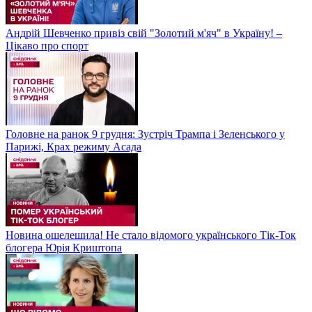
Андрій Шевченко привіз свій "Золотий м'яч" в Україну! –
Цікаво про спорт
Головне на ранок 9 грудня: Зустріч Трампа і Зеленського у
Парижі, Крах режиму Асада
Новина ошелешила! Не стало відомого українського Тік-Ток
блогера Юрія Криштопа