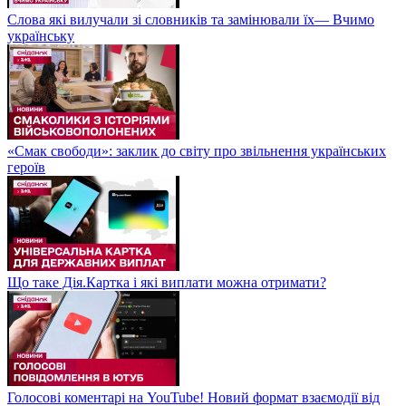
Слова які вилучали зі словників та замінювали їх— Вчимо
українську
«Смак свободи»: заклик до світу про звільнення українських
героїв
Що таке Дія.Картка і які виплати можна отримати?
Голосові коментарі на YouTube! Новий формат взаємодії від