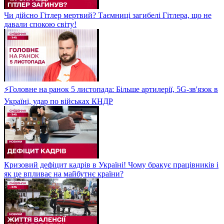
Чи дійсно Гітлер мертвий? Таємниці загибелі Гітлера, що не
давали спокою світу!
⚡Головне на ранок 5 листопада: Більше артилерії, 5G-зв'язок в
Україні, удар по військах КНДР
Кризовий дефіцит кадрів в Україні! Чому бракує працівників і
як це впливає на майбутнє країни?