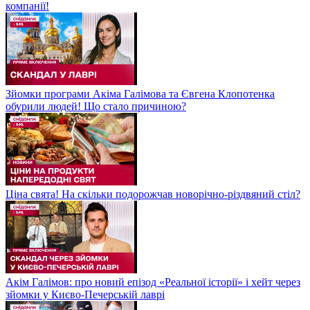
компанії!
Зйомки програми Акіма Галімова та Євгена Клопотенка
обурили людей! Що стало причиною?
Ціна свята! На скільки подорожчав новорічно-різдвяний стіл?
Акім Галімов: про новий епізод «Реальної історії» і хейт через
зйомки у Києво-Печерській лаврі