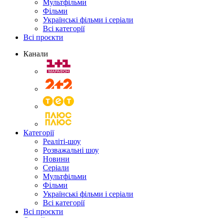
Мультфільми
Фільми
Українські фільми і серіали
Всі категорії
Всі проєкти
Канали
Категорії
Реаліті-шоу
Розважальні шоу
Новини
Серіали
Мультфільми
Фільми
Українські фільми і серіали
Всі категорії
Всі проєкти