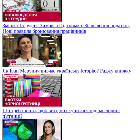
Зміни з 1 грудня: Зимова єПідтримка, Збільшення податків,
Нові правила бронювання працівників
Як Іван Марунич вивчає українську історію? Раджу книжку
Що треба знати, щоб вигідно скупитися під час чорної
п'ятниці?