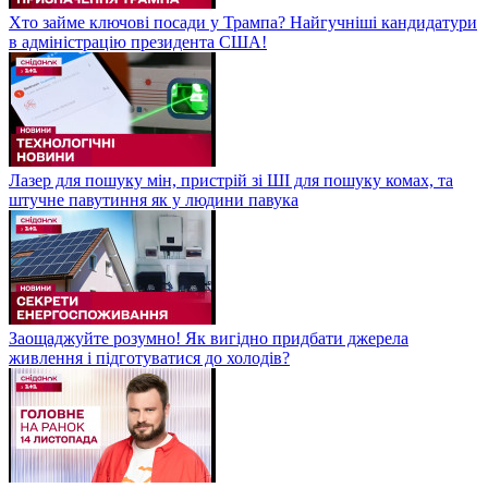
Хто займе ключові посади у Трампа? Найгучніші кандидатури
в адміністрацію президента США!
Лазер для пошуку мін, пристрій зі ШІ для пошуку комах, та
штучне павутиння як у людини павука
Заощаджуйте розумно! Як вигідно придбати джерела
живлення і підготуватися до холодів?