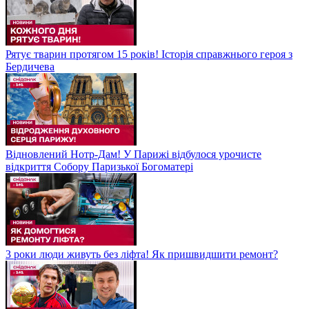
Рятує тварин протягом 15 років! Історія справжнього героя з
Бердичева
Відновлений Нотр-Дам! У Парижі відбулося урочисте
відкриття Собору Паризької Богоматері
3 роки люди живуть без ліфта! Як пришвидшити ремонт?