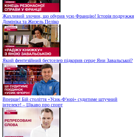
Жахливий злочин, що обурив усю Францію! Історія подружжя
Домініка та Жизель Пеліко
Який фентезійний бестселер підкорив серце Яни Завальської?
Вперше! Бій століття «Усик-Ф'юрі» судитиме штучний
інтелект! – Цікаво про спорт