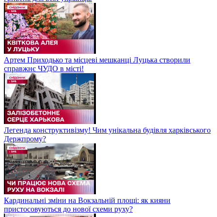
Артем Приходько та місцеві мешканці Луцька створили
справжнє ЧУДО в місті!
Легенда конструктивізму! Чим унікальна будівля харківського
Держпрому?
Кардинальні зміни на Вокзальній площі: як кияни
пристосовуються до нової схеми руху?