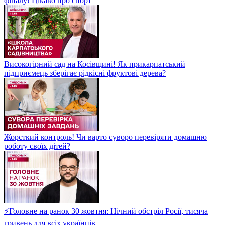
фіналу! Цікаво про спорт
Високогірний сад на Косівщині! Як прикарпатський
підприємець зберігає рідкісні фруктові дерева?
Жорсткий контроль! Чи варто суворо перевіряти домашню
роботу своїх дітей?
⚡Головне на ранок 30 жовтня: Нічний обстріл Росії, тисяча
гривень для всіх українців