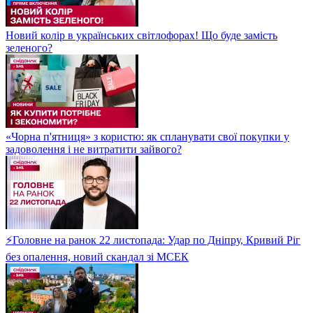
Новий колір в українських світлофорах! Що буде замість
зеленого?
«Чорна п'ятниця» з користю: як спланувати свої покупки у
задоволення і не витратити зайвого?
⚡Головне на ранок 22 листопада: Удар по Дніпру, Кривий Ріг
без опалення, новий скандал зі МСЕК