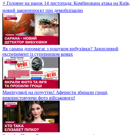
⚡ Головне на ранок 14 листопада: Комбінована атака на Київ,
новий законопроєкт про демобілізацію
Як сарана допомагає з пошуком вибухівки? Захопливий
експеримент із супернюхом комах
Маніпуляції на почуттях! Аферисти збирали гроші,
використовуючи фото військового!