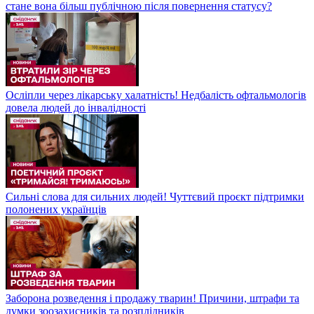
стане вона більш публічною після повернення статусу?
Осліпли через лікарську халатність! Недбалість офтальмологів
довела людей до інвалідності
Сильні слова для сильних людей! Чуттєвий проєкт підтримки
полонених українців
Заборона розведення і продажу тварин! Причини, штрафи та
думки зоозахисників та розплідників