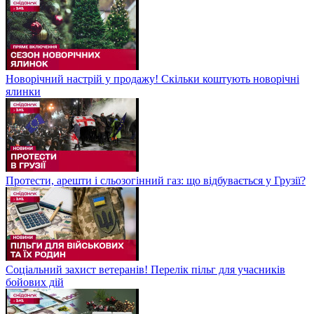
Новорічний настрій у продажу! Скільки коштують новорічні
ялинки
Протести, арешти і сльозогінний газ: що відбувається у Грузії?
Соціальний захист ветеранів! Перелік пільг для учасників
бойових дій