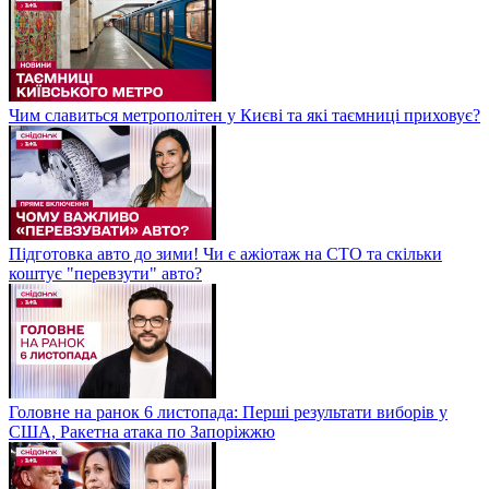
Чим славиться метрополітен у Києві та які таємниці приховує?
Підготовка авто до зими! Чи є ажіотаж на СТО та скільки
коштує "перевзути" авто?
Головне на ранок 6 листопада: Перші результати виборів у
США, Ракетна атака по Запоріжжю