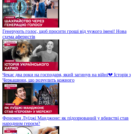
Генерують голос, щоб просити гроші від чужого імені! Нова
схема аферистів
Чекає два роки на господаря, який загинув на війні💔 Історія з
Черкащини, що розчулить кожного
Феномен Луїджі Манджоне: як підозрюваний у вбивстві став
народним героєм?