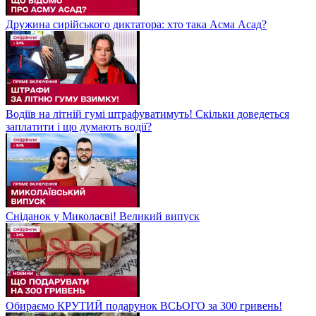
Дружина сирійського диктатора: хто така Асма Асад?
Водіїв на літній гумі штрафуватимуть! Скільки доведеться
заплатити і що думають водії?
Сніданок у Миколаєві! Великий випуск
Обираємо КРУТИЙ подарунок ВСЬОГО за 300 гривень!