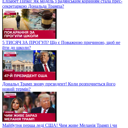
Елізабет Піпко: Як модель з радянським корінням стала прес-
секретаркою Дональда Трампа?
5 ТИСЯЧ ЗА ПРОГУЛ? Що є Поважною причиною, щоб не
йти до школи?
Дональд Трамп знову президент! Коли розпочнеться його
новий термін?
Майбутня перша леді США! Чим живе Меланія Трамп і чи