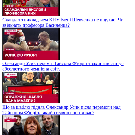
Скандал з викладачем КНУ імені Шевченка не вщухає! Чи
звільнять професора Василенка?
Олександр Усик переміг Тайсона Ф'юрі та захистив статус
абсолютного чемпіона світу
Що за шаблю підняв Олександр Усик після перемоги над
Тайсоном Ф'юрі та який символ вона ховає?