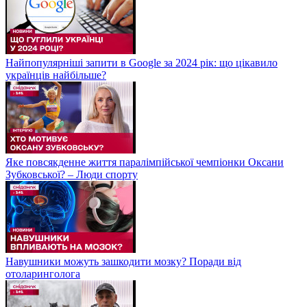
Найпопулярніші запити в Google за 2024 рік: що цікавило
українців найбільше?
Яке повсякденне життя паралімпійської чемпіонки Оксани
Зубковської? – Люди спорту
Навушники можуть зашкодити мозку? Поради від
отоларинголога