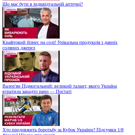
Що має бути в індивідуальній аптечці?
Крафтовий бізнес на солі! Унікальна продукція з давніх
соляних джерел
Валер'ян Підмогильний: великий талант, якого Україна
втратила занадто рано — Постаті
Хто продовжить боротьбу за Кубок України? Підсумки 1/8