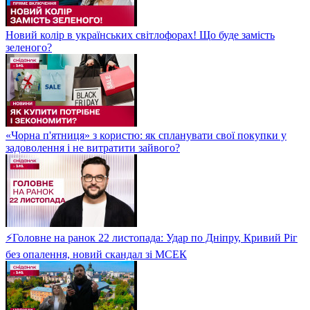
Новий колір в українських світлофорах! Що буде замість
зеленого?
«Чорна п'ятниця» з користю: як спланувати свої покупки у
задоволення і не витратити зайвого?
⚡Головне на ранок 22 листопада: Удар по Дніпру, Кривий Ріг
без опалення, новий скандал зі МСЕК