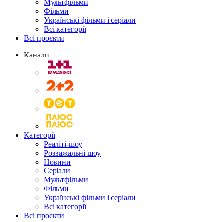
Мультфільми
Фільми
Українські фільми і серіали
Всі категорії
Всі проєкти
Канали
Категорії
Реаліті-шоу
Розважальні шоу
Новини
Серіали
Мультфільми
Фільми
Українські фільми і серіали
Всі категорії
Всі проєкти