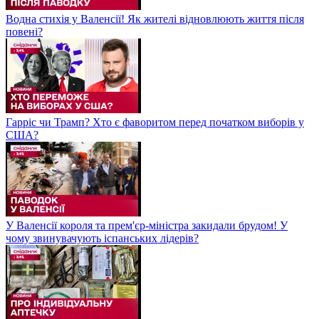
Водна стихія у Валенсії! Як жителі відновлюють життя після
повені?
Гарріс чи Трамп? Хто є фаворитом перед початком виборів у
США?
У Валенсії короля та прем'єр-міністра закидали брудом! У
чому звинувачують іспанських лідерів?