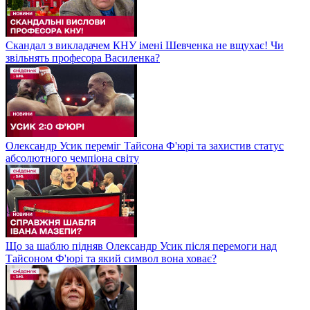
Скандал з викладачем КНУ імені Шевченка не вщухає! Чи
звільнять професора Василенка?
Олександр Усик переміг Тайсона Ф'юрі та захистив статус
абсолютного чемпіона світу
Що за шаблю підняв Олександр Усик після перемоги над
Тайсоном Ф'юрі та який символ вона ховає?