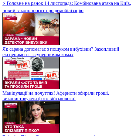
⚡ Головне на ранок 14 листопада: Комбінована атака на Київ,
новий законопроєкт про демобілізацію
Як сарана допомагає з пошуком вибухівки? Захопливий
експеримент із супернюхом комах
Маніпуляції на почуттях! Аферисти збирали гроші,
використовуючи фото військового!