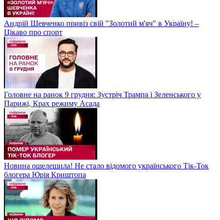
Андрій Шевченко привіз свій "Золотий м'яч" в Україну! –
Цікаво про спорт
Головне на ранок 9 грудня: Зустріч Трампа і Зеленського у
Парижі, Крах режиму Асада
Новина ошелешила! Не стало відомого українського Тік-Ток
блогера Юрія Криштопа