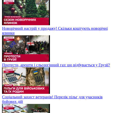
Новорічний настрій у продажу! Скільки коштують новорічні
ялинки
Протести, арешти і сльозогінний газ: що відбувається у Грузії?
Соціальний захист ветеранів! Перелік пільг для учасників
бойових дій