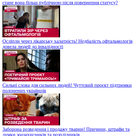
стане вона більш публічною після повернення статусу?
Осліпли через лікарську халатність! Недбалість офтальмологів
довела людей до інвалідності
Сильні слова для сильних людей! Чуттєвий проєкт підтримки
полонених українців
Заборона розведення і продажу тварин! Причини, штрафи та
думки зоозахисників та розплідників