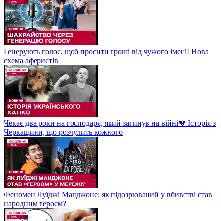
Генерують голос, щоб просити гроші від чужого імені! Нова
схема аферистів
Чекає два роки на господаря, який загинув на війні💔 Історія з
Черкащини, що розчулить кожного
Феномен Луїджі Манджоне: як підозрюваний у вбивстві став
народним героєм?