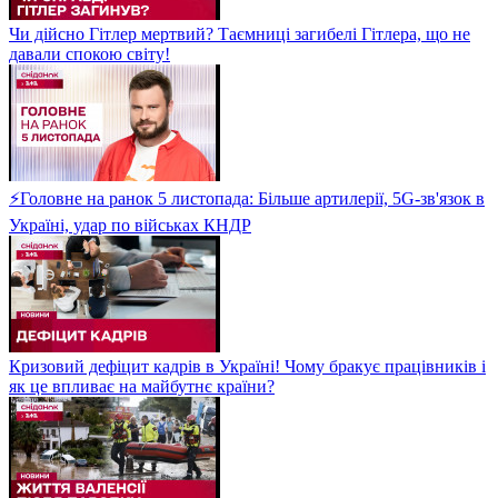
Чи дійсно Гітлер мертвий? Таємниці загибелі Гітлера, що не
давали спокою світу!
⚡Головне на ранок 5 листопада: Більше артилерії, 5G-зв'язок в
Україні, удар по військах КНДР
Кризовий дефіцит кадрів в Україні! Чому бракує працівників і
як це впливає на майбутнє країни?