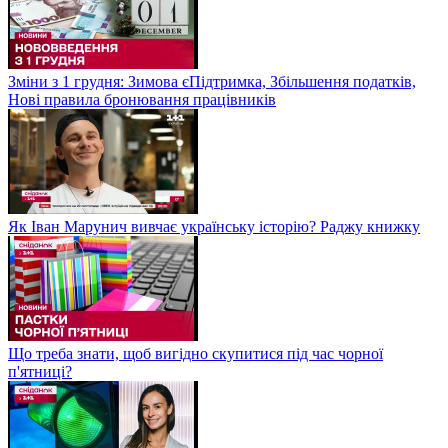
Зміни з 1 грудня: Зимова єПідтримка, Збільшення податків,
Нові правила бронювання працівників
Як Іван Марунич вивчає українську історію? Раджу книжку
Що треба знати, щоб вигідно скупитися під час чорної
п'ятниці?