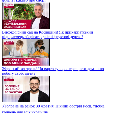
фіналу! Цікаво про спорт
Високогірний сад на Косівщині! Як прикарпатський
підприємець зберігає рідкісні фруктові дерева?
Жорсткий контроль! Чи варто суворо перевіряти домашню
роботу своїх дітей?
⚡Головне на ранок 30 жовтня: Нічний обстріл Росії, тисяча
гривень для всіх українців