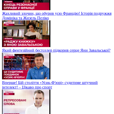
Жахливий злочин, що обурив усю Францію! Історія подружжя
Домініка та Жизель Пеліко
Який фентезійний бестселер підкорив серце Яни Завальської?
Вперше! Бій століття «Усик-Ф'юрі» судитиме штучний
інтелект! – Цікаво про спорт