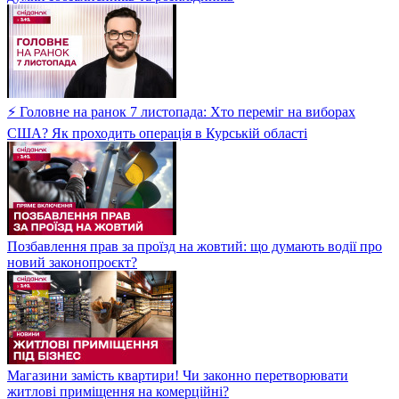
⚡ Головне на ранок 7 листопада: Хто переміг на виборах
США? Як проходить операція в Курській області
Позбавлення прав за проїзд на жовтий: що думають водії про
новий законопроєкт?
Магазини замість квартири! Чи законно перетворювати
житлові приміщення на комерційні?