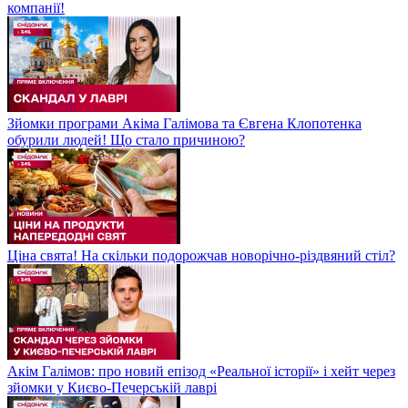
компанії!
Зйомки програми Акіма Галімова та Євгена Клопотенка
обурили людей! Що стало причиною?
Ціна свята! На скільки подорожчав новорічно-різдвяний стіл?
Акім Галімов: про новий епізод «Реальної історії» і хейт через
зйомки у Києво-Печерській лаврі