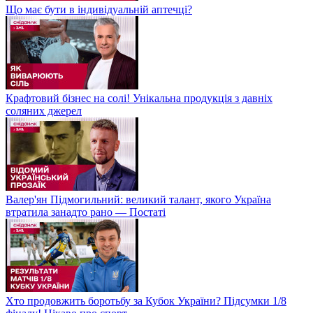
Що має бути в індивідуальній аптечці?
Крафтовий бізнес на солі! Унікальна продукція з давніх
соляних джерел
Валер'ян Підмогильний: великий талант, якого Україна
втратила занадто рано — Постаті
Хто продовжить боротьбу за Кубок України? Підсумки 1/8