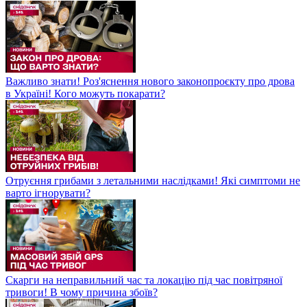
Важливо знати! Роз'яснення нового законопроєкту про дрова
в Україні! Кого можуть покарати?
Отруєння грибами з летальними наслідками! Які симптоми не
варто ігнорувати?
Скарги на неправильний час та локацію під час повітряної
тривоги! В чому причина збоїв?