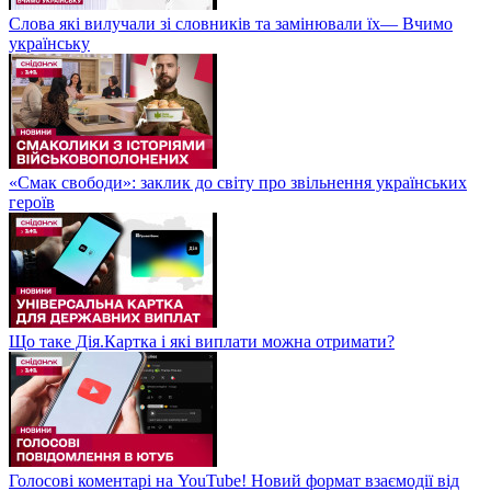
Слова які вилучали зі словників та замінювали їх— Вчимо
українську
«Смак свободи»: заклик до світу про звільнення українських
героїв
Що таке Дія.Картка і які виплати можна отримати?
Голосові коментарі на YouTube! Новий формат взаємодії від