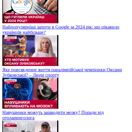
Найпопулярніші запити в Google за 2024 рік: що цікавило
українців найбільше?
Яке повсякденне життя паралімпійської чемпіонки Оксани
Зубковської? – Люди спорту
Навушники можуть зашкодити мозку? Поради від
отоларинголога