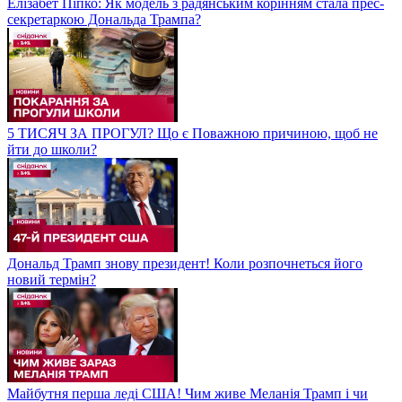
Елізабет Піпко: Як модель з радянським корінням стала прес-
секретаркою Дональда Трампа?
5 ТИСЯЧ ЗА ПРОГУЛ? Що є Поважною причиною, щоб не
йти до школи?
Дональд Трамп знову президент! Коли розпочнеться його
новий термін?
Майбутня перша леді США! Чим живе Меланія Трамп і чи