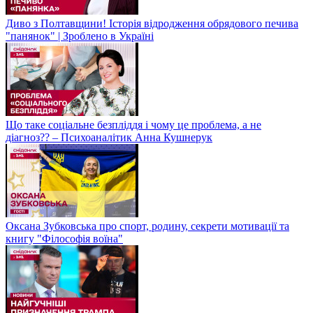
Диво з Полтавщини! Історія відродження обрядового печива
"панянок" | Зроблено в Україні
Що таке соціальне безпліддя і чому це проблема, а не
діагноз?? – Психоаналітик Анна Кушнерук
Оксана Зубковська про спорт, родину, секрети мотивації та
книгу "Філософія воїна"