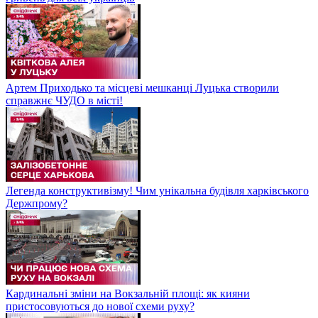
Артем Приходько та місцеві мешканці Луцька створили
справжнє ЧУДО в місті!
Легенда конструктивізму! Чим унікальна будівля харківського
Держпрому?
Кардинальні зміни на Вокзальній площі: як кияни
пристосовуються до нової схеми руху?