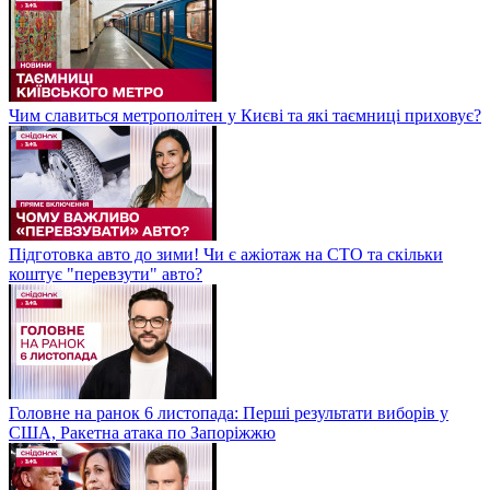
Чим славиться метрополітен у Києві та які таємниці приховує?
Підготовка авто до зими! Чи є ажіотаж на СТО та скільки
коштує "перевзути" авто?
Головне на ранок 6 листопада: Перші результати виборів у
США, Ракетна атака по Запоріжжю