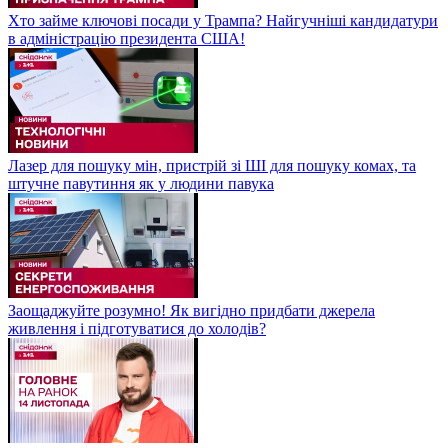
Хто займе ключові посади у Трампа? Найгучніші кандидатури
в адміністрацію президента США!
Лазер для пошуку мін, пристрій зі ШІ для пошуку комах, та
штучне павутиння як у людини павука
Заощаджуйте розумно! Як вигідно придбати джерела
живлення і підготуватися до холодів?