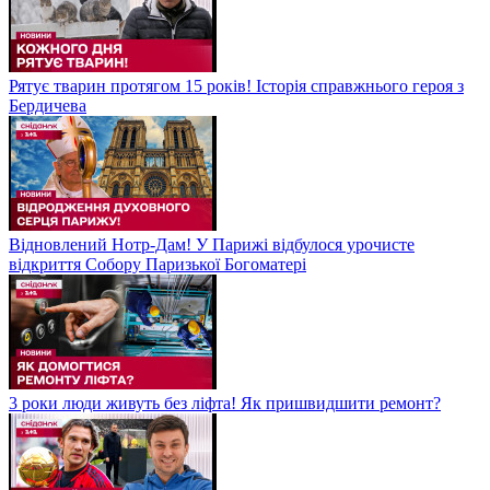
Рятує тварин протягом 15 років! Історія справжнього героя з
Бердичева
Відновлений Нотр-Дам! У Парижі відбулося урочисте
відкриття Собору Паризької Богоматері
3 роки люди живуть без ліфта! Як пришвидшити ремонт?