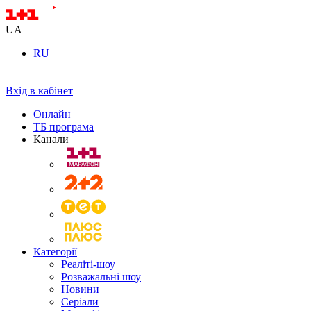
UA
RU
Вхід в кабінет
Онлайн
ТБ програма
Канали
Категорії
Реаліті-шоу
Розважальні шоу
Новини
Серіали