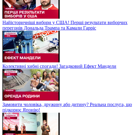
Найісторичніші вибори у США! Перші результати виборчих
перегонів Дональда Трампа та Камали Гарріс
Колективні хибні спогади! Загадковий Ефект Мандели
Замовити чоловіка, дружину або дитину? Реальна послуга, що
підкорює Японію!