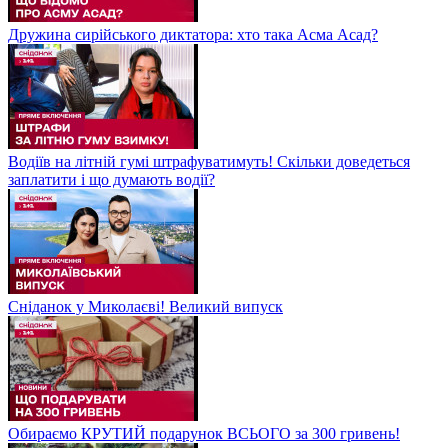
Дружина сирійського диктатора: хто така Асма Асад?
Водіїв на літній гумі штрафуватимуть! Скільки доведеться
заплатити і що думають водії?
Сніданок у Миколаєві! Великий випуск
Обираємо КРУТИЙ подарунок ВСЬОГО за 300 гривень!