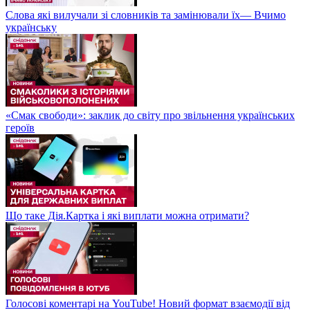
Слова які вилучали зі словників та замінювали їх— Вчимо
українську
«Смак свободи»: заклик до світу про звільнення українських
героїв
Що таке Дія.Картка і які виплати можна отримати?
Голосові коментарі на YouTube! Новий формат взаємодії від