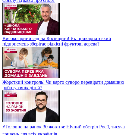
фіналу! Цікаво про спорт
Високогірний сад на Косівщині! Як прикарпатський
підприємець зберігає рідкісні фруктові дерева?
Жорсткий контроль! Чи варто суворо перевіряти домашню
роботу своїх дітей?
⚡Головне на ранок 30 жовтня: Нічний обстріл Росії, тисяча
гривень для всіх українців