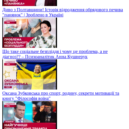
Диво з Полтавщини! Історія відродження обрядового печива
"панянок" | Зроблено в Україні
Що таке соціальне безпліддя і чому це проблема, а не
діагноз?? – Психоаналітик Анна Кушнерук
Оксана Зубковська про спорт, родину, секрети мотивації та
книгу "Філософія воїна"