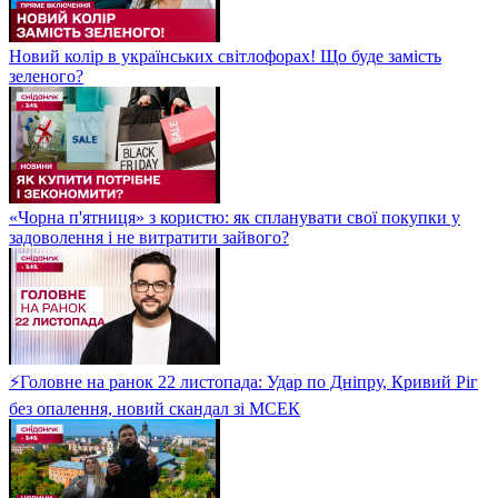
Новий колір в українських світлофорах! Що буде замість
зеленого?
«Чорна п'ятниця» з користю: як спланувати свої покупки у
задоволення і не витратити зайвого?
⚡Головне на ранок 22 листопада: Удар по Дніпру, Кривий Ріг
без опалення, новий скандал зі МСЕК