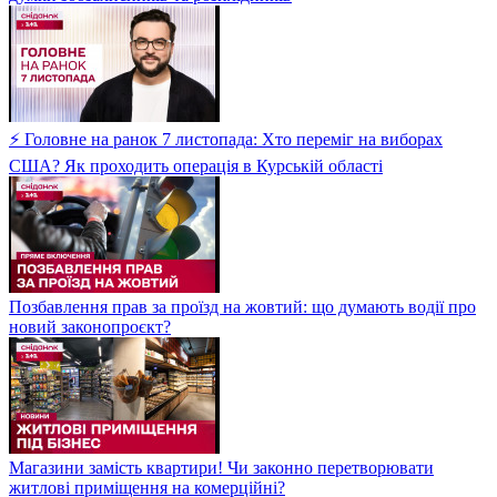
⚡ Головне на ранок 7 листопада: Хто переміг на виборах
США? Як проходить операція в Курській області
Позбавлення прав за проїзд на жовтий: що думають водії про
новий законопроєкт?
Магазини замість квартири! Чи законно перетворювати
житлові приміщення на комерційні?