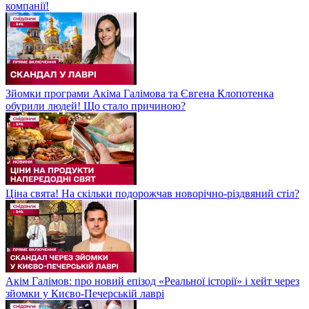
компанії!
Зйомки програми Акіма Галімова та Євгена Клопотенка
обурили людей! Що стало причиною?
Ціна свята! На скільки подорожчав новорічно-різдвяний стіл?
Акім Галімов: про новий епізод «Реальної історії» і хейт через
зйомки у Києво-Печерській лаврі