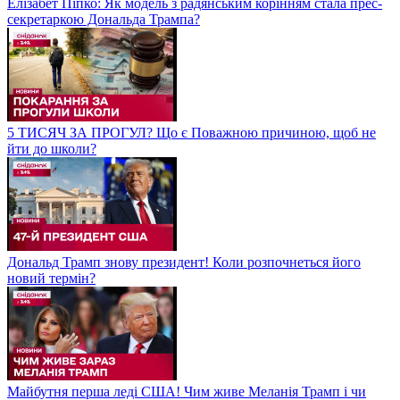
Елізабет Піпко: Як модель з радянським корінням стала прес-
секретаркою Дональда Трампа?
5 ТИСЯЧ ЗА ПРОГУЛ? Що є Поважною причиною, щоб не
йти до школи?
Дональд Трамп знову президент! Коли розпочнеться його
новий термін?
Майбутня перша леді США! Чим живе Меланія Трамп і чи