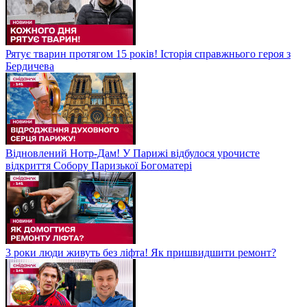
Рятує тварин протягом 15 років! Історія справжнього героя з
Бердичева
Відновлений Нотр-Дам! У Парижі відбулося урочисте
відкриття Собору Паризької Богоматері
3 роки люди живуть без ліфта! Як пришвидшити ремонт?