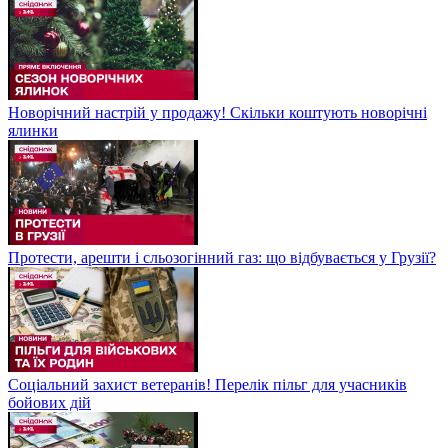
Новорічний настрій у продажу! Скільки коштують новорічні
ялинки
Протести, арешти і сльозогінний газ: що відбувається у Грузії?
Соціальний захист ветеранів! Перелік пільг для учасників
бойових дій