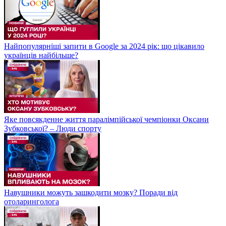
Найпопулярніші запити в Google за 2024 рік: що цікавило
українців найбільше?
Яке повсякденне життя паралімпійської чемпіонки Оксани
Зубковської? – Люди спорту
Навушники можуть зашкодити мозку? Поради від
отоларинголога