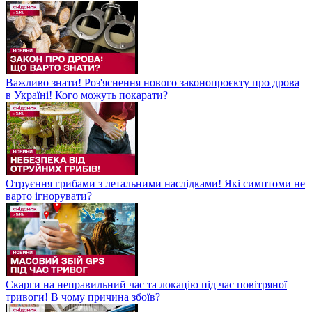
Важливо знати! Роз'яснення нового законопроєкту про дрова
в Україні! Кого можуть покарати?
Отруєння грибами з летальними наслідками! Які симптоми не
варто ігнорувати?
Скарги на неправильний час та локацію під час повітряної
тривоги! В чому причина збоїв?