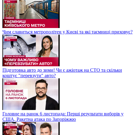
Чим славиться метрополітен у Києві та які таємниці приховує?
Підготовка авто до зими! Чи є ажіотаж на СТО та скільки
коштує "перевзути" авто?
Головне на ранок 6 листопада: Перші результати виборів у
США, Ракетна атака по Запоріжжю