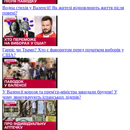
Водна стихія у Валенсії! Як жителі відновлюють життя після
повені?
Гарріс чи Трамп? Хто є фаворитом перед початком виборів у
США?
У Валенсії короля та прем'єр-міністра закидали брудом! У
чому звинувачують іспанських лідерів?