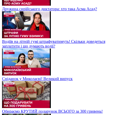
Дружина сирійського диктатора: хто така Асма Асад?
Водіїв на літній гумі штрафуватимуть! Скільки доведеться
заплатити і що думають водії?
Сніданок у Миколаєві! Великий випуск
Обираємо КРУТИЙ подарунок ВСЬОГО за 300 гривень!