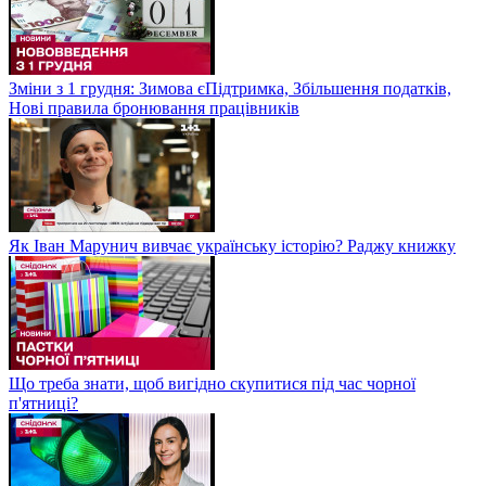
Зміни з 1 грудня: Зимова єПідтримка, Збільшення податків,
Нові правила бронювання працівників
Як Іван Марунич вивчає українську історію? Раджу книжку
Що треба знати, щоб вигідно скупитися під час чорної
п'ятниці?