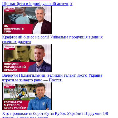
Що має бути в індивідуальній аптечці?
Крафтовий бізнес на солі! Унікальна продукція з давніх
соляних джерел
Валер'ян Підмогильний: великий талант, якого Україна
втратила занадто рано — Постаті
Хто продовжить боротьбу за Кубок України? Підсумки 1/8