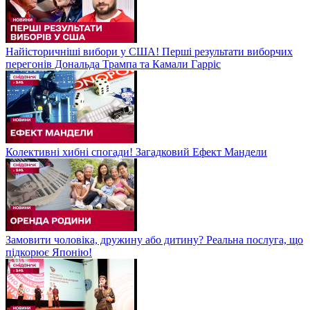
Найісторичніші вибори у США! Перші результати виборчих
перегонів Дональда Трампа та Камали Гарріс
Колективні хибні спогади! Загадковий Ефект Мандели
Замовити чоловіка, дружину або дитину? Реальна послуга, що
підкорює Японію!