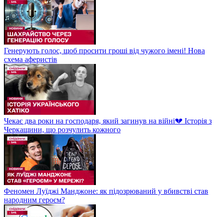
Генерують голос, щоб просити гроші від чужого імені! Нова
схема аферистів
Чекає два роки на господаря, який загинув на війні💔 Історія з
Черкащини, що розчулить кожного
Феномен Луїджі Манджоне: як підозрюваний у вбивстві став
народним героєм?