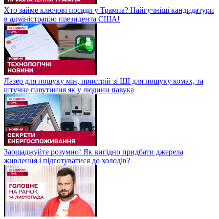
Хто займе ключові посади у Трампа? Найгучніші кандидатури
в адміністрацію президента США!
Лазер для пошуку мін, пристрій зі ШІ для пошуку комах, та
штучне павутиння як у людини павука
Заощаджуйте розумно! Як вигідно придбати джерела
живлення і підготуватися до холодів?