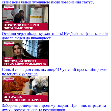
стане вона більш публічною після повернення статусу?
Осліпли через лікарську халатність! Недбалість офтальмологів
довела людей до інвалідності
Сильні слова для сильних людей! Чуттєвий проєкт підтримки
полонених українців
Заборона розведення і продажу тварин! Причини, штрафи та
думки зоозахисників та розплідників