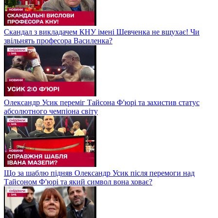
Скандал з викладачем КНУ імені Шевченка не вщухає! Чи
звільнять професора Василенка?
Олександр Усик переміг Тайсона Ф'юрі та захистив статус
абсолютного чемпіона світу
Що за шаблю підняв Олександр Усик після перемоги над
Тайсоном Ф'юрі та який символ вона ховає?