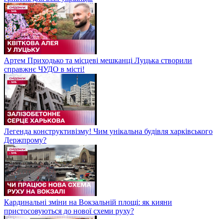
Артем Приходько та місцеві мешканці Луцька створили
справжнє ЧУДО в місті!
Легенда конструктивізму! Чим унікальна будівля харківського
Держпрому?
Кардинальні зміни на Вокзальній площі: як кияни
пристосовуються до нової схеми руху?