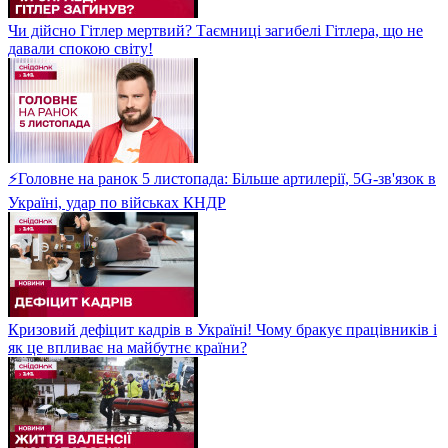
Чи дійсно Гітлер мертвий? Таємниці загибелі Гітлера, що не
давали спокою світу!
⚡Головне на ранок 5 листопада: Більше артилерії, 5G-зв'язок в
Україні, удар по військах КНДР
Кризовий дефіцит кадрів в Україні! Чому бракує працівників і
як це впливає на майбутнє країни?