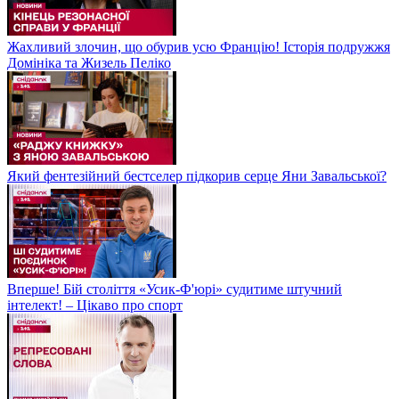
Жахливий злочин, що обурив усю Францію! Історія подружжя
Домініка та Жизель Пеліко
Який фентезійний бестселер підкорив серце Яни Завальської?
Вперше! Бій століття «Усик-Ф'юрі» судитиме штучний
інтелект! – Цікаво про спорт