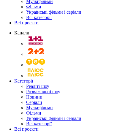
Мультфільми
Фільми
Українські фільми і серіали
Всі категорії
Всі проєкти
Канали
Категорії
Реаліті-шоу
Розважальні шоу
Новини
Серіали
Мультфільми
Фільми
Українські фільми і серіали
Всі категорії
Всі проєкти