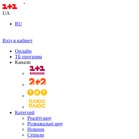
UA
RU
Вхід в кабінет
Онлайн
ТБ програма
Канали
Категорії
Реаліті-шоу
Розважальні шоу
Новини
Серіали