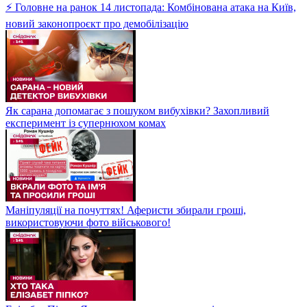
⚡ Головне на ранок 14 листопада: Комбінована атака на Київ,
новий законопроєкт про демобілізацію
Як сарана допомагає з пошуком вибухівки? Захопливий
експеримент із супернюхом комах
Маніпуляції на почуттях! Аферисти збирали гроші,
використовуючи фото військового!