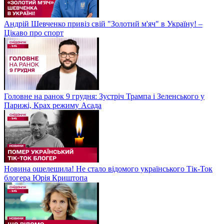
Андрій Шевченко привіз свій "Золотий м'яч" в Україну! –
Цікаво про спорт
Головне на ранок 9 грудня: Зустріч Трампа і Зеленського у
Парижі, Крах режиму Асада
Новина ошелешила! Не стало відомого українського Тік-Ток
блогера Юрія Криштопа