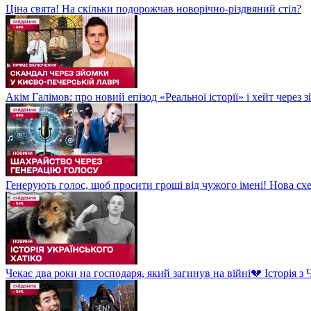
Ціна свята! На скільки подорожчав новорічно-різдвяний стіл?
Акім Галімов: про новий епізод «Реальної історії» і хейт через
Генерують голос, щоб просити гроші від чужого імені! Нова сх
Чекає два роки на господаря, який загинув на війні💔 Історія 