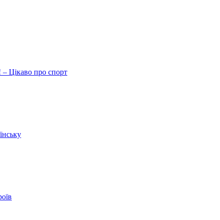
 – Цікаво про спорт
їнську
роїв