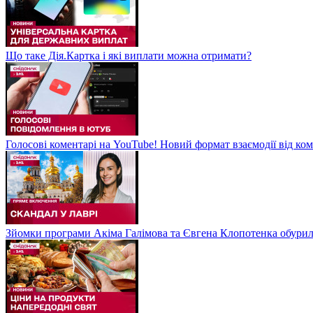
Що таке Дія.Картка і які виплати можна отримати?
Голосові коментарі на YouTube! Новий формат взаємодії від ком
Зйомки програми Акіма Галімова та Євгена Клопотенка обури