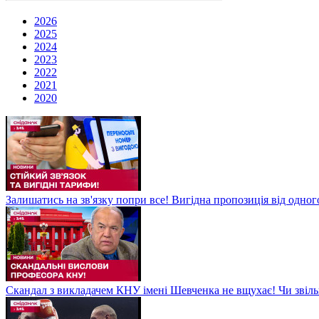
2026
2025
2024
2023
2022
2021
2020
Залишатись на зв'язку попри все! Вигідна пропозиція від одног
Скандал з викладачем КНУ імені Шевченка не вщухає! Чи звіл