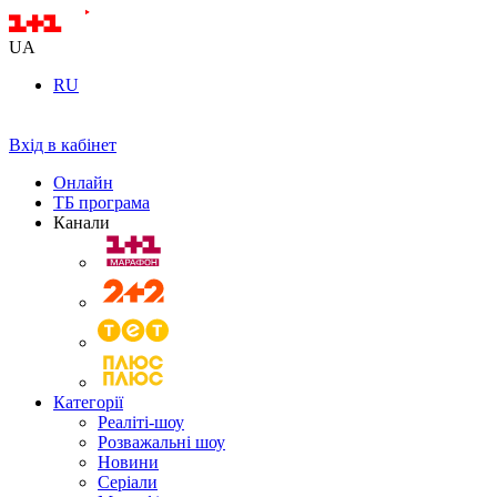
UA
RU
Вхід в кабінет
Онлайн
ТБ програма
Канали
Категорії
Реаліті-шоу
Розважальні шоу
Новини
Серіали