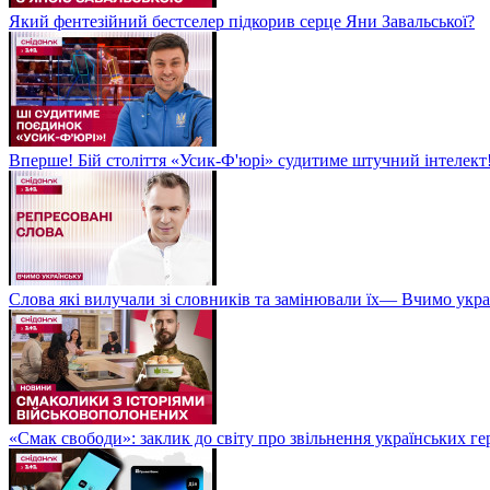
Який фентезійний бестселер підкорив серце Яни Завальської?
Вперше! Бій століття «Усик-Ф'юрі» судитиме штучний інтелект!
Слова які вилучали зі словників та замінювали їх— Вчимо укра
«Смак свободи»: заклик до світу про звільнення українських ге