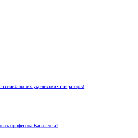
о із найбільших українських операторів!
ьнять професора Василенка?