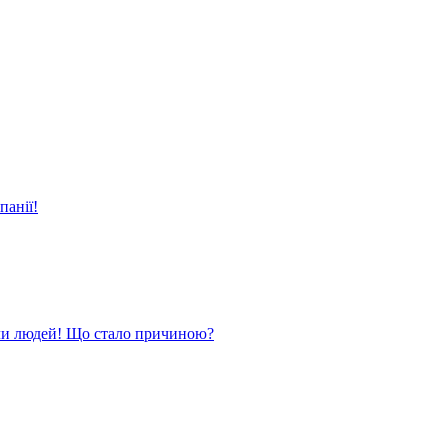
панії!
ли людей! Що стало причиною?