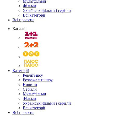
Мультфільми
Фільми
Українські фільми і серіали
Всі категорії
Всі проєкти
Канали
Категорії
Реаліті-шоу
Розважальні шоу
Новини
Серіали
Мультфільми
Фільми
Українські фільми і серіали
Всі категорії
Всі проєкти