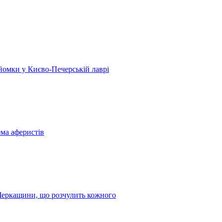
 зйомки у Києво-Печерській лаврі
ема аферистів
з Черкащини, що розчулить кожного