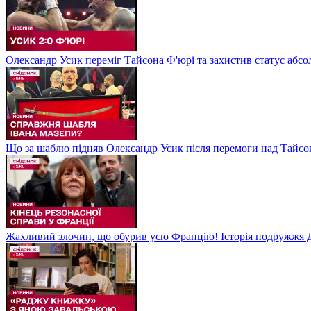
Олександр Усик переміг Тайсона Ф'юрі та захистив статус абсо
Що за шаблю підняв Олександр Усик після перемоги над Тайсон
Жахливий злочин, що обурив усю Францію! Історія подружжя Д