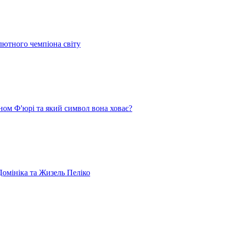
лютного чемпіона світу
ом Ф'юрі та який символ вона ховає?
омініка та Жизель Пеліко