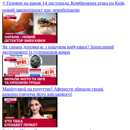
⚡ Головне на ранок 14 листопада: Комбінована атака на Київ,
новий законопроєкт про демобілізацію
Як сарана допомагає з пошуком вибухівки? Захопливий
експеримент із супернюхом комах
Маніпуляції на почуттях! Аферисти збирали гроші,
використовуючи фото військового!