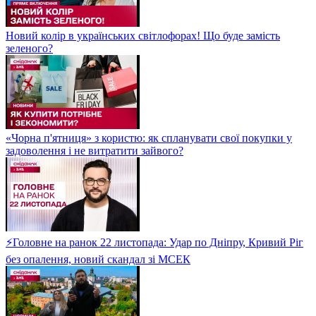
Новий колір в українських світлофорах! Що буде замість
зеленого?
«Чорна п'ятниця» з користю: як спланувати свої покупки у
задоволення і не витратити зайвого?
⚡Головне на ранок 22 листопада: Удар по Дніпру, Кривий Ріг
без опалення, новий скандал зі МСЕК