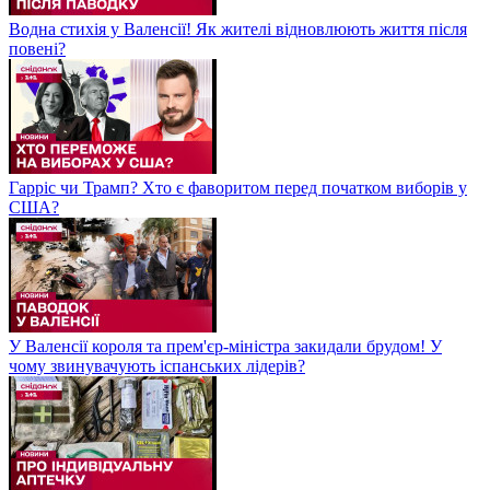
Водна стихія у Валенсії! Як жителі відновлюють життя після
повені?
Гарріс чи Трамп? Хто є фаворитом перед початком виборів у
США?
У Валенсії короля та прем'єр-міністра закидали брудом! У
чому звинувачують іспанських лідерів?