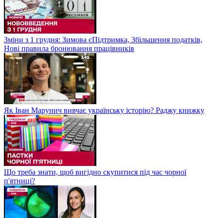
Зміни з 1 грудня: Зимова єПідтримка, Збільшення податків,
Нові правила бронювання працівників
Як Іван Марунич вивчає українську історію? Раджу книжку
Що треба знати, щоб вигідно скупитися під час чорної
п'ятниці?