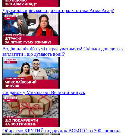
Дружина сирійського диктатора: хто така Асма Асад?
Водіїв на літній гумі штрафуватимуть! Скільки доведеться
заплатити і що думають водії?
Сніданок у Миколаєві! Великий випуск
Обираємо КРУТИЙ подарунок ВСЬОГО за 300 гривень!