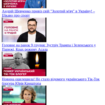
Андрій Шевченко привіз свій "Золотий м'яч" в Україну! –
Цікаво про спорт
Головне на ранок 9 грудня: Зустріч Трампа і Зеленського у
Парижі, Крах режиму Асада
Новина ошелешила! Не стало відомого українського Тік-Ток
блогера Юрія Криштопа