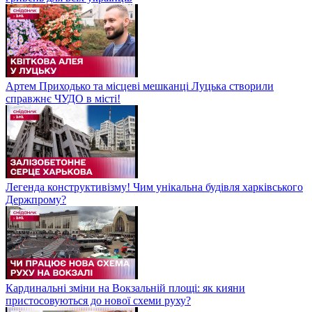
Артем Приходько та місцеві мешканці Луцька створили
справжнє ЧУДО в місті!
Легенда конструктивізму! Чим унікальна будівля харківського
Держпрому?
Кардинальні зміни на Вокзальній площі: як кияни
пристосовуються до нової схеми руху?