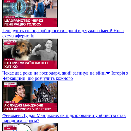
Генерують голос, щоб просити гроші від чужого імені! Нова
схема аферистів
Чекає два роки на господаря, який загинув на війні💔 Історія з
Черкащини, що розчулить кожного
Феномен Луїджі Манджоне: як підозрюваний у вбивстві став
народним героєм?