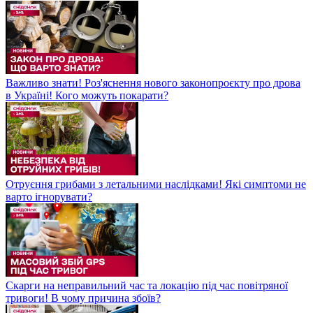
Важливо знати! Роз'яснення нового законопроєкту про дрова
в Україні! Кого можуть покарати?
Отруєння грибами з летальними наслідками! Які симптоми не
варто ігнорувати?
Скарги на неправильний час та локацію під час повітряної
тривоги! В чому причина збоїв?