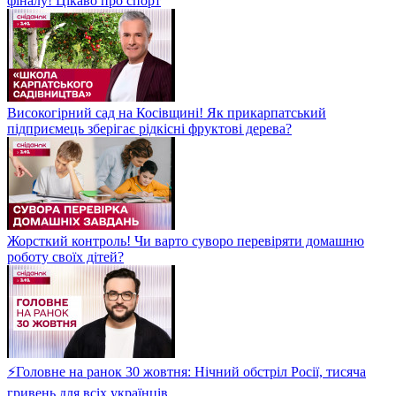
фіналу! Цікаво про спорт
Високогірний сад на Косівщині! Як прикарпатський
підприємець зберігає рідкісні фруктові дерева?
Жорсткий контроль! Чи варто суворо перевіряти домашню
роботу своїх дітей?
⚡Головне на ранок 30 жовтня: Нічний обстріл Росії, тисяча
гривень для всіх українців