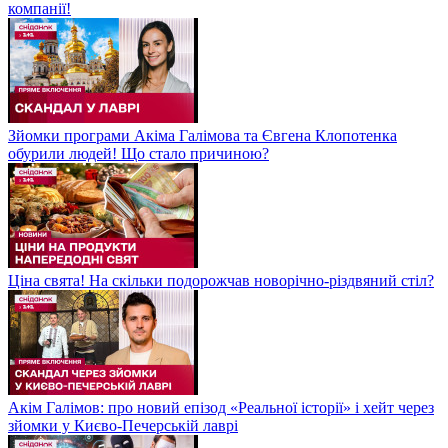
компанії!
Зйомки програми Акіма Галімова та Євгена Клопотенка
обурили людей! Що стало причиною?
Ціна свята! На скільки подорожчав новорічно-різдвяний стіл?
Акім Галімов: про новий епізод «Реальної історії» і хейт через
зйомки у Києво-Печерській лаврі