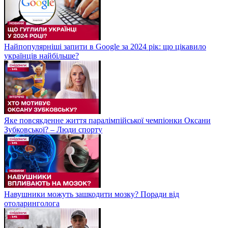
Найпопулярніші запити в Google за 2024 рік: що цікавило
українців найбільше?
Яке повсякденне життя паралімпійської чемпіонки Оксани
Зубковської? – Люди спорту
Навушники можуть зашкодити мозку? Поради від
отоларинголога