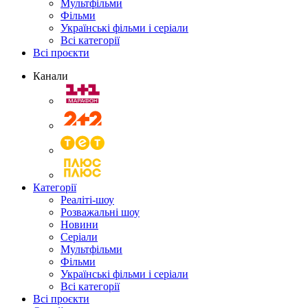
Мультфільми
Фільми
Українські фільми і серіали
Всі категорії
Всі проєкти
Канали
Категорії
Реаліті-шоу
Розважальні шоу
Новини
Серіали
Мультфільми
Фільми
Українські фільми і серіали
Всі категорії
Всі проєкти