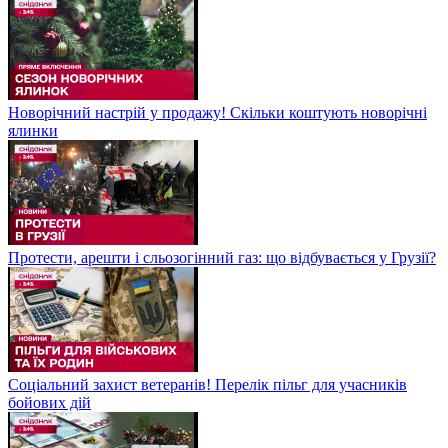
Новорічний настрій у продажу! Скільки коштують новорічні
ялинки
Протести, арешти і сльозогінний газ: що відбувається у Грузії?
Соціальний захист ветеранів! Перелік пільг для учасників
бойових дій