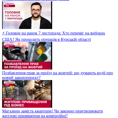
⚡ Головне на ранок 7 листопада: Хто переміг на виборах
США? Як проходить операція в Курській області
Позбавлення прав за проїзд на жовтий: що думають водії про
новий законопроєкт?
Магазини замість квартири! Чи законно перетворювати
житлові приміщення на комерційні?