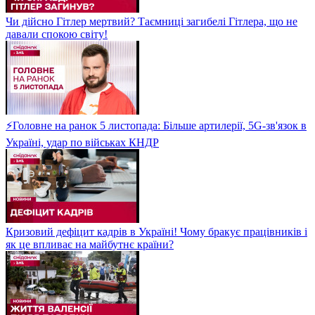
Чи дійсно Гітлер мертвий? Таємниці загибелі Гітлера, що не
давали спокою світу!
⚡Головне на ранок 5 листопада: Більше артилерії, 5G-зв'язок в
Україні, удар по військах КНДР
Кризовий дефіцит кадрів в Україні! Чому бракує працівників і
як це впливає на майбутнє країни?