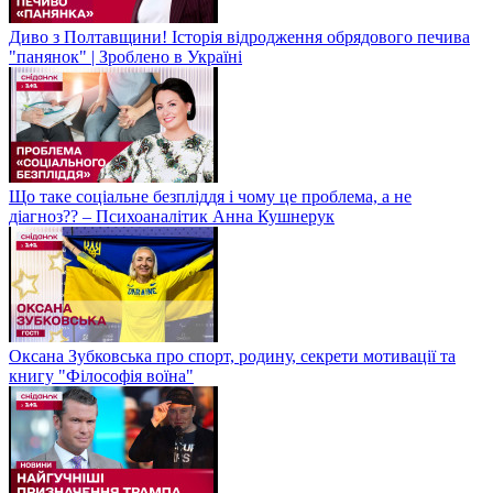
Диво з Полтавщини! Історія відродження обрядового печива
"панянок" | Зроблено в Україні
Що таке соціальне безпліддя і чому це проблема, а не
діагноз?? – Психоаналітик Анна Кушнерук
Оксана Зубковська про спорт, родину, секрети мотивації та
книгу "Філософія воїна"