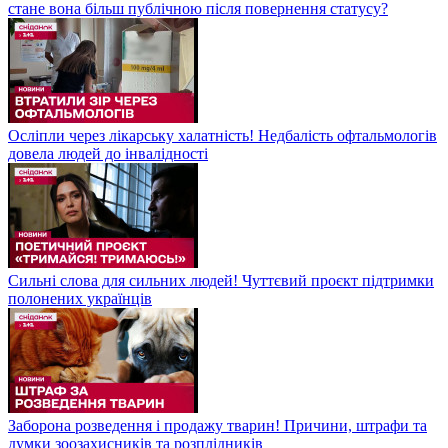
стане вона більш публічною після повернення статусу?
Осліпли через лікарську халатність! Недбалість офтальмологів
довела людей до інвалідності
Сильні слова для сильних людей! Чуттєвий проєкт підтримки
полонених українців
Заборона розведення і продажу тварин! Причини, штрафи та
думки зоозахисників та розплідників