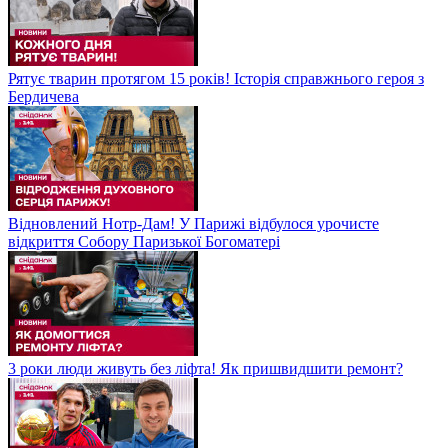
Рятує тварин протягом 15 років! Історія справжнього героя з
Бердичева
Відновлений Нотр-Дам! У Парижі відбулося урочисте
відкриття Собору Паризької Богоматері
3 роки люди живуть без ліфта! Як пришвидшити ремонт?