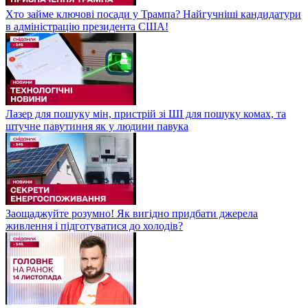
Хто займе ключові посади у Трампа? Найгучніші кандидатури
в адміністрацію президента США!
Лазер для пошуку мін, пристрій зі ШІ для пошуку комах, та
штучне павутиння як у людини павука
Заощаджуйте розумно! Як вигідно придбати джерела
живлення і підготуватися до холодів?