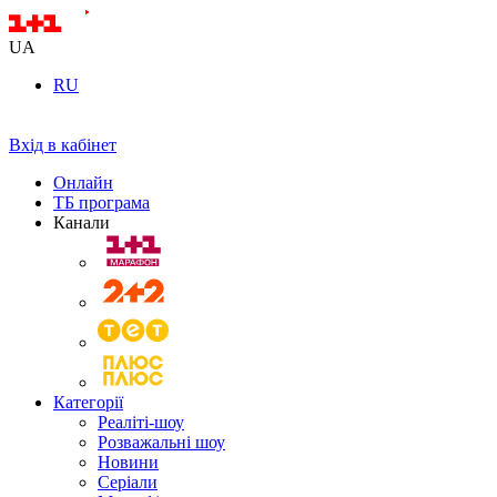
UA
RU
Вхід в кабінет
Онлайн
ТБ програма
Канали
Категорії
Реаліті-шоу
Розважальні шоу
Новини
Серіали