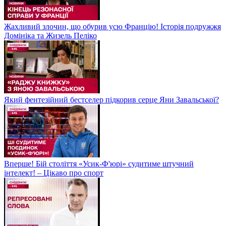
Жахливий злочин, що обурив усю Францію! Історія подружжя
Домініка та Жизель Пеліко
Який фентезійний бестселер підкорив серце Яни Завальської?
Вперше! Бій століття «Усик-Ф'юрі» судитиме штучний
інтелект! – Цікаво про спорт