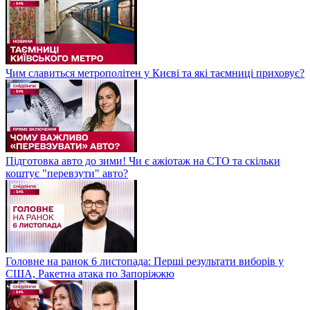
Чим славиться метрополітен у Києві та які таємниці приховує?
Підготовка авто до зими! Чи є ажіотаж на СТО та скільки
коштує "перевзути" авто?
Головне на ранок 6 листопада: Перші результати виборів у
США, Ракетна атака по Запоріжжю