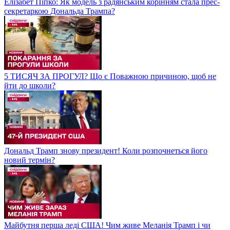
Елізабет Піпко: Як модель з радянським корінням стала прес-
секретаркою Дональда Трампа?
5 ТИСЯЧ ЗА ПРОГУЛ? Що є Поважною причиною, щоб не
йти до школи?
Дональд Трамп знову президент! Коли розпочнеться його
новий термін?
Майбутня перша леді США! Чим живе Меланія Трамп і чи