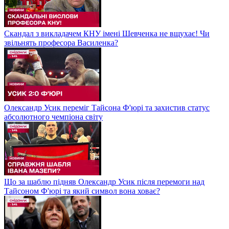
Скандал з викладачем КНУ імені Шевченка не вщухає! Чи
звільнять професора Василенка?
Олександр Усик переміг Тайсона Ф'юрі та захистив статус
абсолютного чемпіона світу
Що за шаблю підняв Олександр Усик після перемоги над
Тайсоном Ф'юрі та який символ вона ховає?