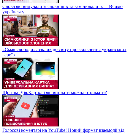
Слова які вилучали зі словників та замінювали їх— Вчимо
українську
«Смак свободи»: заклик до світу про звільнення українських
героїв
Що таке Дія.Картка і які виплати можна отримати?
Голосові коментарі на YouTube! Новий формат взаємодії від