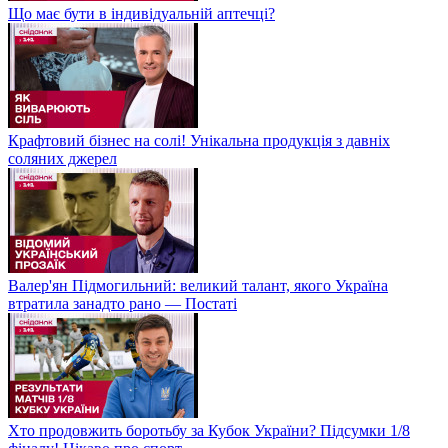
Що має бути в індивідуальній аптечці?
Крафтовий бізнес на солі! Унікальна продукція з давніх
соляних джерел
Валер'ян Підмогильний: великий талант, якого Україна
втратила занадто рано — Постаті
Хто продовжить боротьбу за Кубок України? Підсумки 1/8