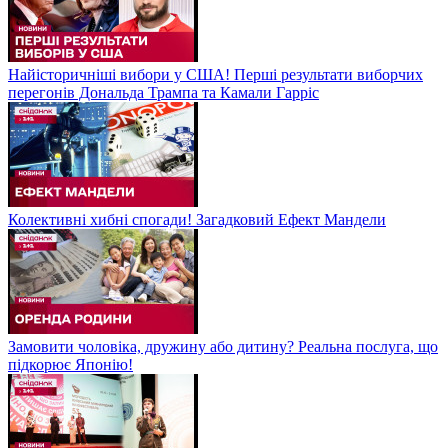
Найісторичніші вибори у США! Перші результати виборчих
перегонів Дональда Трампа та Камали Гарріс
Колективні хибні спогади! Загадковий Ефект Мандели
Замовити чоловіка, дружину або дитину? Реальна послуга, що
підкорює Японію!