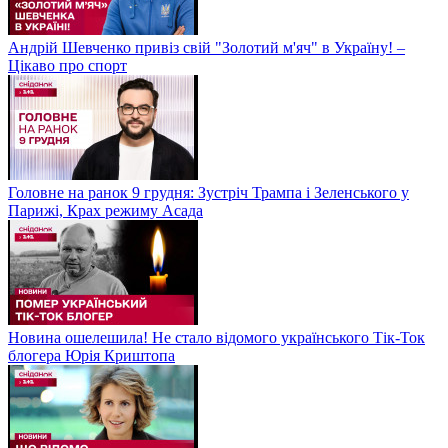
Андрій Шевченко привіз свій "Золотий м'яч" в Україну! –
Цікаво про спорт
Головне на ранок 9 грудня: Зустріч Трампа і Зеленського у
Парижі, Крах режиму Асада
Новина ошелешила! Не стало відомого українського Тік-Ток
блогера Юрія Криштопа