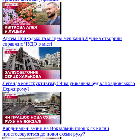
Артем Приходько та місцеві мешканці Луцька створили
справжнє ЧУДО в місті!
Легенда конструктивізму! Чим унікальна будівля харківського
Держпрому?
Кардинальні зміни на Вокзальній площі: як кияни
пристосовуються до нової схеми руху?