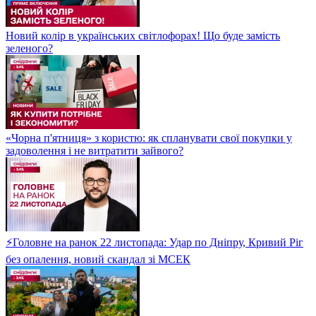
Новий колір в українських світлофорах! Що буде замість
зеленого?
«Чорна п'ятниця» з користю: як спланувати свої покупки у
задоволення і не витратити зайвого?
⚡Головне на ранок 22 листопада: Удар по Дніпру, Кривий Ріг
без опалення, новий скандал зі МСЕК