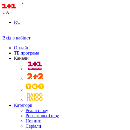
UA
RU
Вхід в кабінет
Онлайн
ТБ програма
Канали
Категорії
Реаліті-шоу
Розважальні шоу
Новини
Серіали