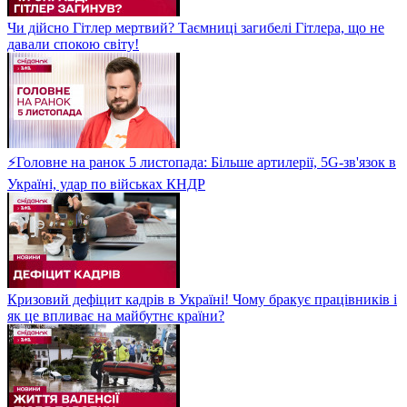
Чи дійсно Гітлер мертвий? Таємниці загибелі Гітлера, що не
давали спокою світу!
⚡Головне на ранок 5 листопада: Більше артилерії, 5G-зв'язок в
Україні, удар по військах КНДР
Кризовий дефіцит кадрів в Україні! Чому бракує працівників і
як це впливає на майбутнє країни?