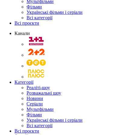
Мультфільми
Фільми
Українські фільми і серіали
Всі категорії
Всі проєкти
Канали
Категорії
Реаліті-шоу
Розважальні шоу
Новини
Серіали
Мультфільми
Фільми
Українські фільми і серіали
Всі категорії
Всі проєкти