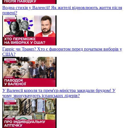
Водна стихія у Валенсії! Як жителі відновлюють життя після
повені?
Гарріс чи Трамп? Хто є фаворитом перед початком виборів у
США?
У Валенсії короля та прем'єр-міністра закидали брудом! У
чому звинувачують іспанських лідерів?