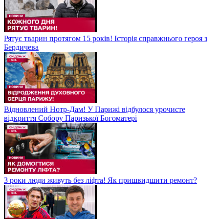
Рятує тварин протягом 15 років! Історія справжнього героя з
Бердичева
Відновлений Нотр-Дам! У Парижі відбулося урочисте
відкриття Собору Паризької Богоматері
3 роки люди живуть без ліфта! Як пришвидшити ремонт?