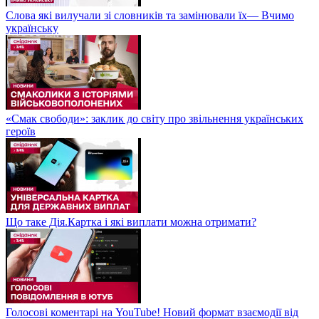
Слова які вилучали зі словників та замінювали їх— Вчимо
українську
«Смак свободи»: заклик до світу про звільнення українських
героїв
Що таке Дія.Картка і які виплати можна отримати?
Голосові коментарі на YouTube! Новий формат взаємодії від