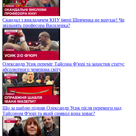
Скандал з викладачем КНУ імені Шевченка не вщухає! Чи
звільнять професора Василенка?
Олександр Усик переміг Тайсона Ф'юрі та захистив статус
абсолютного чемпіона світу
Що за шаблю підняв Олександр Усик після перемоги над
Тайсоном Ф'юрі та який символ вона ховає?