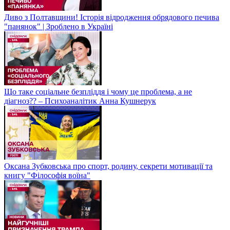
Диво з Полтавщини! Історія відродження обрядового печива
"панянок" | Зроблено в Україні
Що таке соціальне безпліддя і чому це проблема, а не
діагноз?? – Психоаналітик Анна Кушнерук
Оксана Зубковська про спорт, родину, секрети мотивації та
книгу "Філософія воїна"