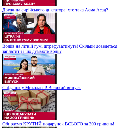
Дружина сирійського диктатора: хто така Асма Асад?
Водіїв на літній гумі штрафуватимуть! Скільки доведеться
заплатити і що думають водії?
Сніданок у Миколаєві! Великий випуск
Обираємо КРУТИЙ подарунок ВСЬОГО за 300 гривень!