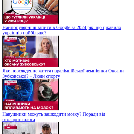
Найпопулярніші запити в Google за 2024 рік: що цікавило
українців найбільше?
Яке повсякденне життя паралімпійської чемпіонки Оксани
Зубковської? – Люди спорту
Навушники можуть зашкодити мозку? Поради від
отоларинголога