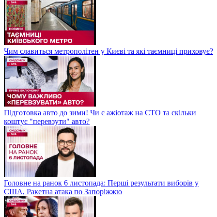
Чим славиться метрополітен у Києві та які таємниці приховує?
Підготовка авто до зими! Чи є ажіотаж на СТО та скільки
коштує "перевзути" авто?
Головне на ранок 6 листопада: Перші результати виборів у
США, Ракетна атака по Запоріжжю