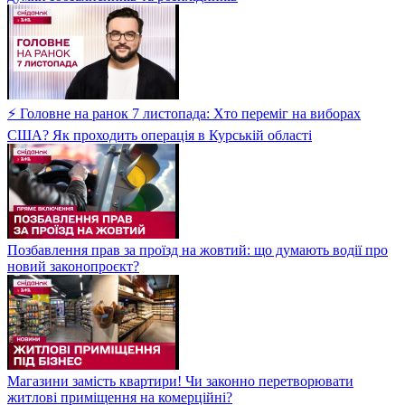
⚡ Головне на ранок 7 листопада: Хто переміг на виборах
США? Як проходить операція в Курській області
Позбавлення прав за проїзд на жовтий: що думають водії про
новий законопроєкт?
Магазини замість квартири! Чи законно перетворювати
житлові приміщення на комерційні?