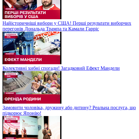
Найісторичніші вибори у США! Перші результати виборчих
перегонів Дональда Трампа та Камали Гарріс
Колективні хибні спогади! Загадковий Ефект Мандели
Замовити чоловіка, дружину або дитину? Реальна послуга, що
підкорює Японію!