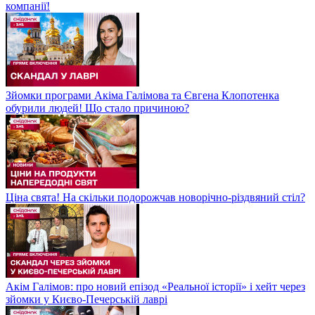
компанії!
Зйомки програми Акіма Галімова та Євгена Клопотенка
обурили людей! Що стало причиною?
Ціна свята! На скільки подорожчав новорічно-різдвяний стіл?
Акім Галімов: про новий епізод «Реальної історії» і хейт через
зйомки у Києво-Печерській лаврі