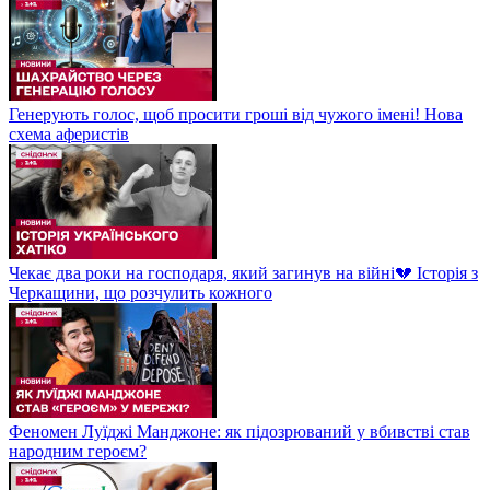
Генерують голос, щоб просити гроші від чужого імені! Нова
схема аферистів
Чекає два роки на господаря, який загинув на війні💔 Історія з
Черкащини, що розчулить кожного
Феномен Луїджі Манджоне: як підозрюваний у вбивстві став
народним героєм?