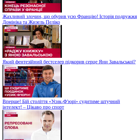
Жахливий злочин, що обурив усю Францію! Історія подружжя
Домініка та Жизель Пеліко
Який фентезійний бестселер підкорив серце Яни Завальської?
Вперше! Бій століття «Усик-Ф'юрі» судитиме штучний
інтелект! – Цікаво про спорт