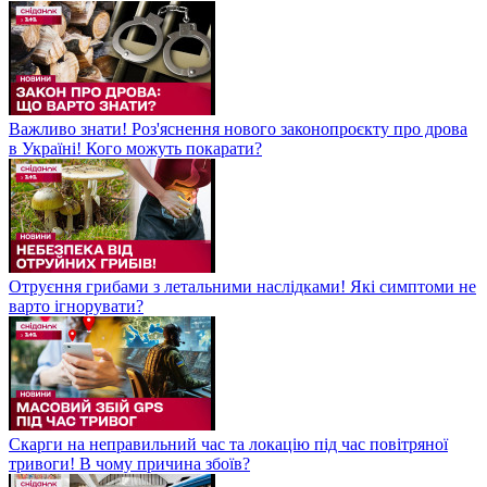
Важливо знати! Роз'яснення нового законопроєкту про дрова
в Україні! Кого можуть покарати?
Отруєння грибами з летальними наслідками! Які симптоми не
варто ігнорувати?
Скарги на неправильний час та локацію під час повітряної
тривоги! В чому причина збоїв?