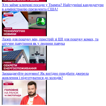
Хто займе ключові посади у Трампа? Найгучніші кандидатури
в адміністрацію президента США!
Лазер для пошуку мін, пристрій зі ШІ для пошуку комах, та
штучне павутиння як у людини павука
Заощаджуйте розумно! Як вигідно придбати джерела
живлення і підготуватися до холодів?