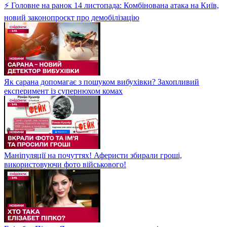
⚡ Головне на ранок 14 листопада: Комбінована атака на Київ,
новий законопроєкт про демобілізацію
Як сарана допомагає з пошуком вибухівки? Захопливий
експеримент із супернюхом комах
Маніпуляції на почуттях! Аферисти збирали гроші,
використовуючи фото військового!