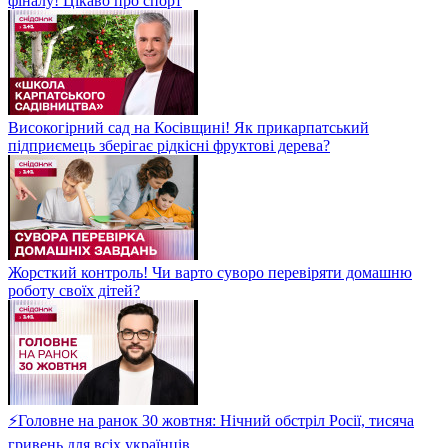
фіналу! Цікаво про спорт
Високогірний сад на Косівщині! Як прикарпатський
підприємець зберігає рідкісні фруктові дерева?
Жорсткий контроль! Чи варто суворо перевіряти домашню
роботу своїх дітей?
⚡Головне на ранок 30 жовтня: Нічний обстріл Росії, тисяча
гривень для всіх українців