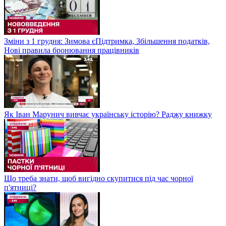
Зміни з 1 грудня: Зимова єПідтримка, Збільшення податків,
Нові правила бронювання працівників
Як Іван Марунич вивчає українську історію? Раджу книжку
Що треба знати, щоб вигідно скупитися під час чорної
п'ятниці?