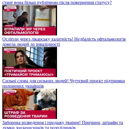
стане вона більш публічною після повернення статусу?
Осліпли через лікарську халатність! Недбалість офтальмологів
довела людей до інвалідності
Сильні слова для сильних людей! Чуттєвий проєкт підтримки
полонених українців
Заборона розведення і продажу тварин! Причини, штрафи та
думки зоозахисників та розплідників