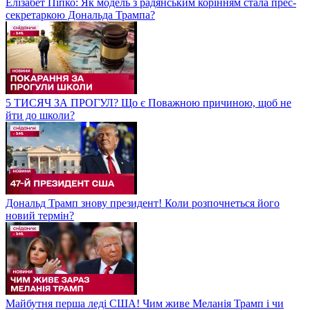
Елізабет Піпко: Як модель з радянським корінням стала прес-
секретаркою Дональда Трампа?
5 ТИСЯЧ ЗА ПРОГУЛ? Що є Поважною причиною, щоб не
йти до школи?
Дональд Трамп знову президент! Коли розпочнеться його
новий термін?
Майбутня перша леді США! Чим живе Меланія Трамп і чи