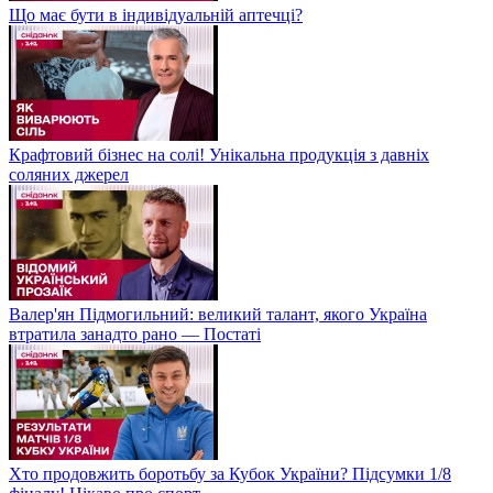
Що має бути в індивідуальній аптечці?
Крафтовий бізнес на солі! Унікальна продукція з давніх
соляних джерел
Валер'ян Підмогильний: великий талант, якого Україна
втратила занадто рано — Постаті
Хто продовжить боротьбу за Кубок України? Підсумки 1/8