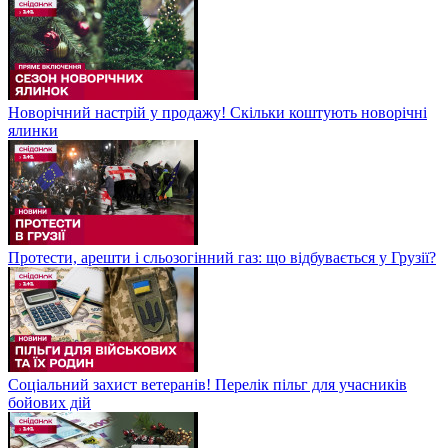
Новорічний настрій у продажу! Скільки коштують новорічні
ялинки
Протести, арешти і сльозогінний газ: що відбувається у Грузії?
Соціальний захист ветеранів! Перелік пільг для учасників
бойових дій