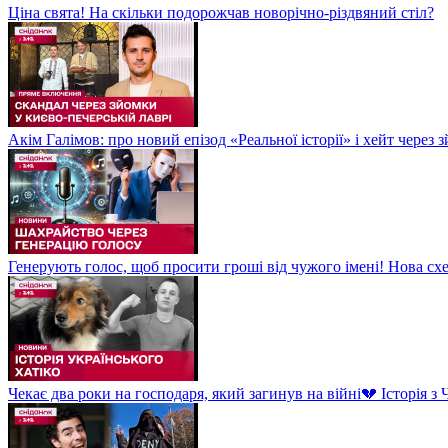
Ціна свята! На скільки подорожчав новорічно-різдвяний стіл?
Акім Галімов: про новий епізод «Реальної історії» і хейт через
Генерують голос, щоб просити гроші від чужого імені! Нова сх
Чекає два роки на господаря, який загинув на війні💔 Історія 