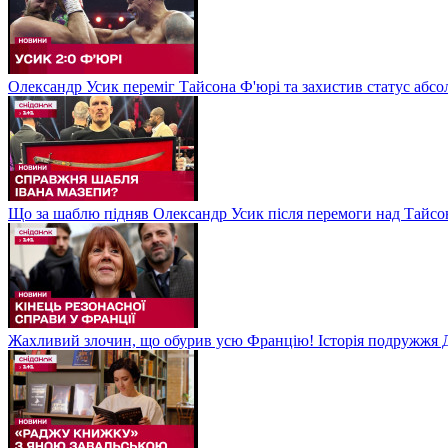
Олександр Усик переміг Тайсона Ф'юрі та захистив статус абсо
Що за шаблю підняв Олександр Усик після перемоги над Тайсон
Жахливий злочин, що обурив усю Францію! Історія подружжя Д