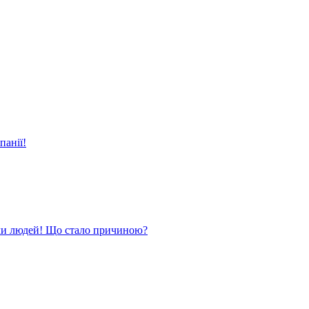
панії!
ли людей! Що стало причиною?