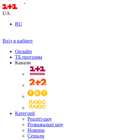
UA
RU
Вхід в кабінет
Онлайн
ТБ програма
Канали
Категорії
Реаліті-шоу
Розважальні шоу
Новини
Серіали