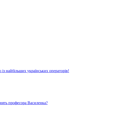
о із найбільших українських операторів!
ьнять професора Василенка?