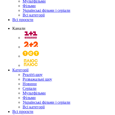
Мультфільми
Фільми
Українські фільми і серіали
Всі категорії
Всі проєкти
Канали
Категорії
Реаліті-шоу
Розважальні шоу
Новини
Серіали
Мультфільми
Фільми
Українські фільми і серіали
Всі категорії
Всі проєкти