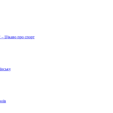
 – Цікаво про спорт
їнську
роїв