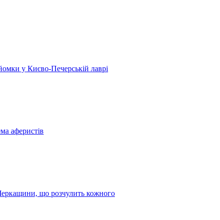
 зйомки у Києво-Печерській лаврі
ема аферистів
з Черкащини, що розчулить кожного