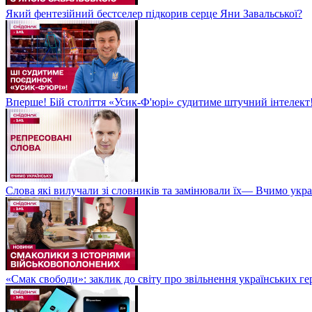
Який фентезійний бестселер підкорив серце Яни Завальської?
Вперше! Бій століття «Усик-Ф'юрі» судитиме штучний інтелект!
Слова які вилучали зі словників та замінювали їх— Вчимо укра
«Смак свободи»: заклик до світу про звільнення українських ге