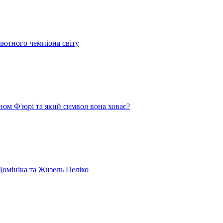
лютного чемпіона світу
ом Ф'юрі та який символ вона ховає?
омініка та Жизель Пеліко