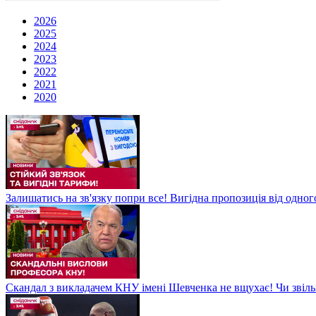
2026
2025
2024
2023
2022
2021
2020
Залишатись на зв'язку попри все! Вигідна пропозиція від одног
Скандал з викладачем КНУ імені Шевченка не вщухає! Чи звіл