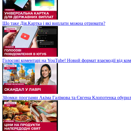
Що таке Дія.Картка і які виплати можна отримати?
Голосові коментарі на YouTube! Новий формат взаємодії від ком
Зйомки програми Акіма Галімова та Євгена Клопотенка обури