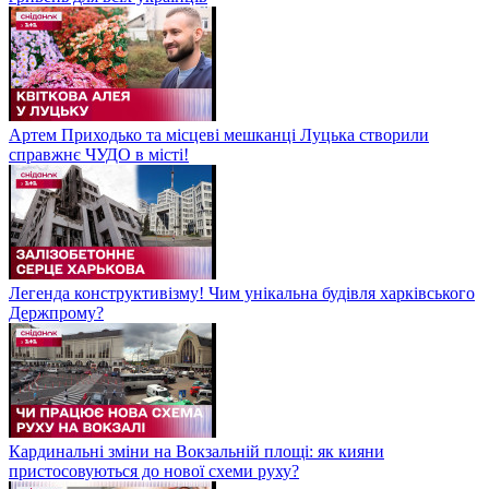
Артем Приходько та місцеві мешканці Луцька створили
справжнє ЧУДО в місті!
Легенда конструктивізму! Чим унікальна будівля харківського
Держпрому?
Кардинальні зміни на Вокзальній площі: як кияни
пристосовуються до нової схеми руху?