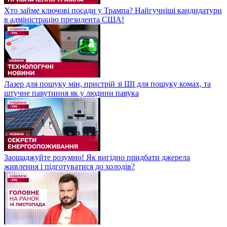
Хто займе ключові посади у Трампа? Найгучніші кандидатури
в адміністрацію президента США!
Лазер для пошуку мін, пристрій зі ШІ для пошуку комах, та
штучне павутиння як у людини павука
Заощаджуйте розумно! Як вигідно придбати джерела
живлення і підготуватися до холодів?