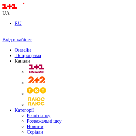
UA
RU
Вхід в кабінет
Онлайн
ТБ програма
Канали
Категорії
Реаліті-шоу
Розважальні шоу
Новини
Серіали