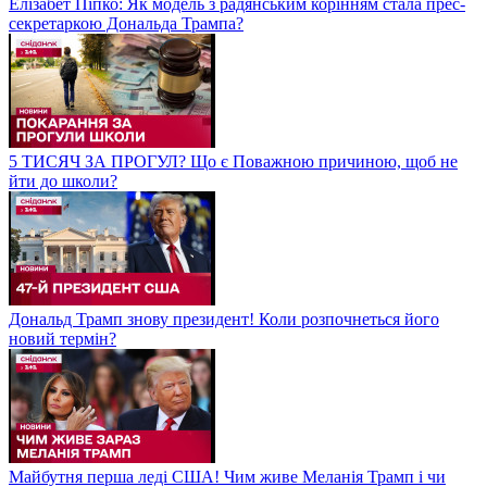
Елізабет Піпко: Як модель з радянським корінням стала прес-
секретаркою Дональда Трампа?
5 ТИСЯЧ ЗА ПРОГУЛ? Що є Поважною причиною, щоб не
йти до школи?
Дональд Трамп знову президент! Коли розпочнеться його
новий термін?
Майбутня перша леді США! Чим живе Меланія Трамп і чи