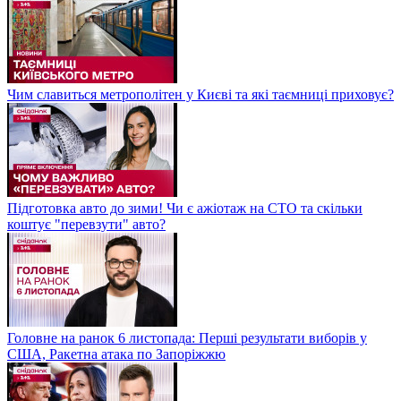
Чим славиться метрополітен у Києві та які таємниці приховує?
Підготовка авто до зими! Чи є ажіотаж на СТО та скільки
коштує "перевзути" авто?
Головне на ранок 6 листопада: Перші результати виборів у
США, Ракетна атака по Запоріжжю