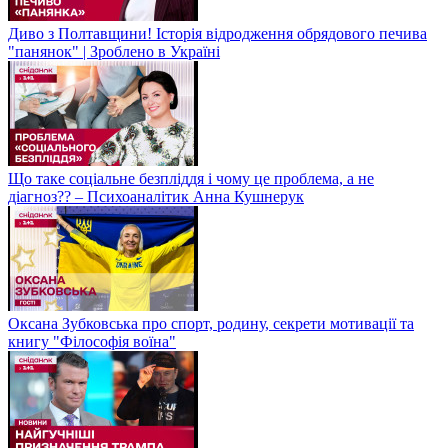
Диво з Полтавщини! Історія відродження обрядового печива
"панянок" | Зроблено в Україні
Що таке соціальне безпліддя і чому це проблема, а не
діагноз?? – Психоаналітик Анна Кушнерук
Оксана Зубковська про спорт, родину, секрети мотивації та
книгу "Філософія воїна"