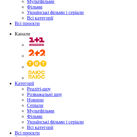
Мультфільми
Фільми
Українські фільми і серіали
Всі категорії
Всі проєкти
Канали
Категорії
Реаліті-шоу
Розважальні шоу
Новини
Серіали
Мультфільми
Фільми
Українські фільми і серіали
Всі категорії
Всі проєкти