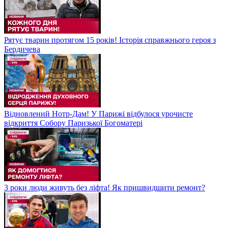
Рятує тварин протягом 15 років! Історія справжнього героя з
Бердичева
Відновлений Нотр-Дам! У Парижі відбулося урочисте
відкриття Собору Паризької Богоматері
3 роки люди живуть без ліфта! Як пришвидшити ремонт?