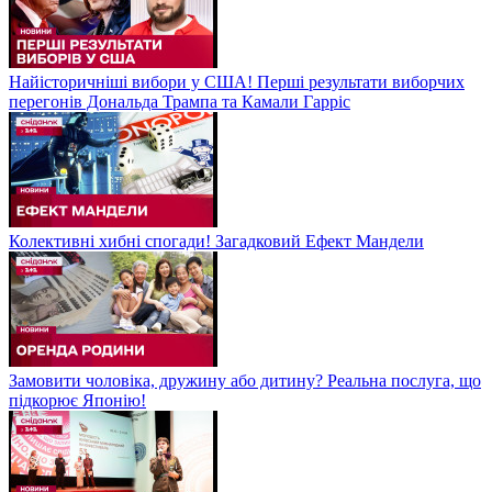
Найісторичніші вибори у США! Перші результати виборчих
перегонів Дональда Трампа та Камали Гарріс
Колективні хибні спогади! Загадковий Ефект Мандели
Замовити чоловіка, дружину або дитину? Реальна послуга, що
підкорює Японію!