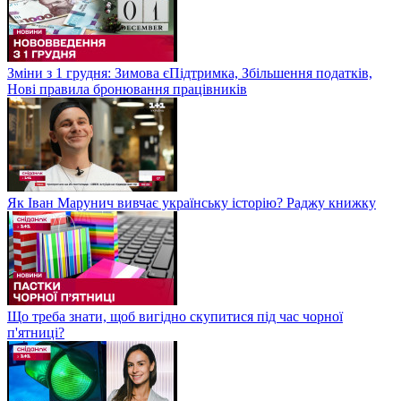
Зміни з 1 грудня: Зимова єПідтримка, Збільшення податків,
Нові правила бронювання працівників
Як Іван Марунич вивчає українську історію? Раджу книжку
Що треба знати, щоб вигідно скупитися під час чорної
п'ятниці?