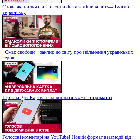
Слова які вилучали зі словників та замінювали їх— Вчимо
українську
«Смак свободи»: заклик до світу про звільнення українських
героїв
Що таке Дія.Картка і які виплати можна отримати?
Голосові коментарі на YouTube! Новий формат взаємодії від