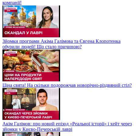
компанії!
Зйомки програми Акіма Галімова та Євгена Клопотенка
обурили людей! Що стало причиною?
Ціна свята! На скільки подорожчав новорічно-різдвяний стіл?
Акім Галімов: про новий епізод «Реальної історії» і хейт через
зйомки у Києво-Печерській лаврі