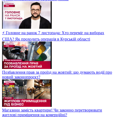
⚡ Головне на ранок 7 листопада: Хто переміг на виборах
США? Як проходить операція в Курській області
Позбавлення прав за проїзд на жовтий: що думають водії про
новий законопроєкт?
Магазини замість квартири! Чи законно перетворювати
житлові приміщення на комерційні?