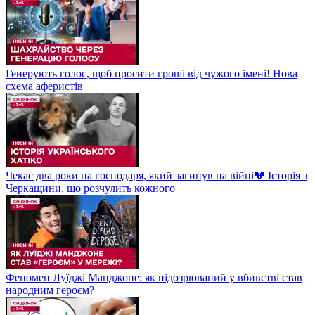
Генерують голос, щоб просити гроші від чужого імені! Нова
схема аферистів
Чекає два роки на господаря, який загинув на війні💔 Історія з
Черкащини, що розчулить кожного
Феномен Луїджі Манджоне: як підозрюваний у вбивстві став
народним героєм?