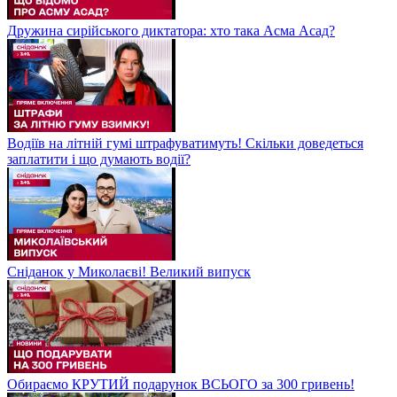
Дружина сирійського диктатора: хто така Асма Асад?
Водіїв на літній гумі штрафуватимуть! Скільки доведеться
заплатити і що думають водії?
Сніданок у Миколаєві! Великий випуск
Обираємо КРУТИЙ подарунок ВСЬОГО за 300 гривень!