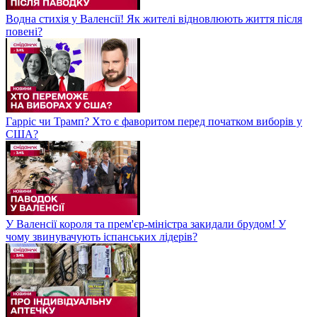
Водна стихія у Валенсії! Як жителі відновлюють життя після
повені?
Гарріс чи Трамп? Хто є фаворитом перед початком виборів у
США?
У Валенсії короля та прем'єр-міністра закидали брудом! У
чому звинувачують іспанських лідерів?