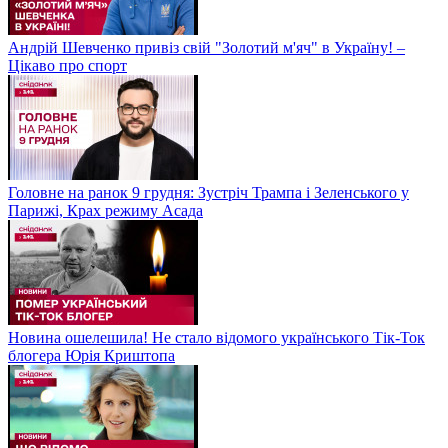
Андрій Шевченко привіз свій "Золотий м'яч" в Україну! –
Цікаво про спорт
Головне на ранок 9 грудня: Зустріч Трампа і Зеленського у
Парижі, Крах режиму Асада
Новина ошелешила! Не стало відомого українського Тік-Ток
блогера Юрія Криштопа