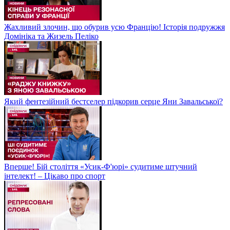
Жахливий злочин, що обурив усю Францію! Історія подружжя
Домініка та Жизель Пеліко
Який фентезійний бестселер підкорив серце Яни Завальської?
Вперше! Бій століття «Усик-Ф'юрі» судитиме штучний
інтелект! – Цікаво про спорт