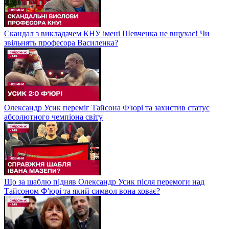
Скандал з викладачем КНУ імені Шевченка не вщухає! Чи
звільнять професора Василенка?
Олександр Усик переміг Тайсона Ф'юрі та захистив статус
абсолютного чемпіона світу
Що за шаблю підняв Олександр Усик після перемоги над
Тайсоном Ф'юрі та який символ вона ховає?