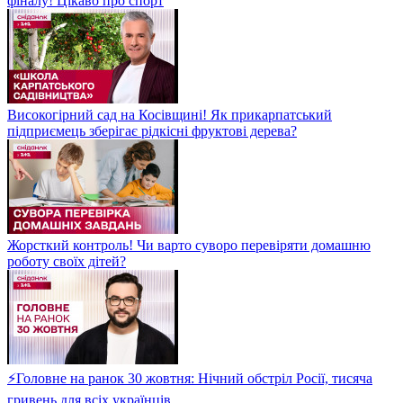
фіналу! Цікаво про спорт
Високогірний сад на Косівщині! Як прикарпатський
підприємець зберігає рідкісні фруктові дерева?
Жорсткий контроль! Чи варто суворо перевіряти домашню
роботу своїх дітей?
⚡Головне на ранок 30 жовтня: Нічний обстріл Росії, тисяча
гривень для всіх українців