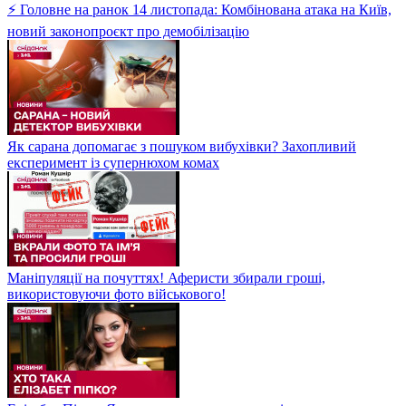
⚡ Головне на ранок 14 листопада: Комбінована атака на Київ,
новий законопроєкт про демобілізацію
Як сарана допомагає з пошуком вибухівки? Захопливий
експеримент із супернюхом комах
Маніпуляції на почуттях! Аферисти збирали гроші,
використовуючи фото військового!