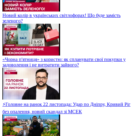
Новий колір в українських світлофорах! Що буде замість
зеленого?
«Чорна п'ятниця» з користю: як спланувати свої покупки у
задоволення і не витратити зайвого?
⚡Головне на ранок 22 листопада: Удар по Дніпру, Кривий Ріг
без опалення, новий скандал зі МСЕК