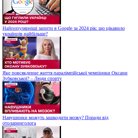
Найпопулярніші запити в Google за 2024 рік: що цікавило
українців найбільше?
Яке повсякденне життя паралімпійської чемпіонки Оксани
Зубковської? – Люди спорту
Навушники можуть зашкодити мозку? Поради від
отоларинголога