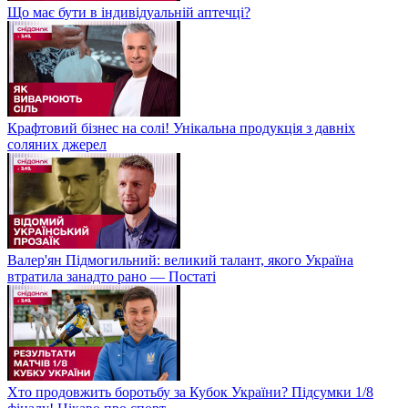
Що має бути в індивідуальній аптечці?
Крафтовий бізнес на солі! Унікальна продукція з давніх
соляних джерел
Валер'ян Підмогильний: великий талант, якого Україна
втратила занадто рано — Постаті
Хто продовжить боротьбу за Кубок України? Підсумки 1/8