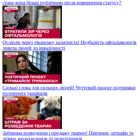
стане вона більш публічною після повернення статусу?
Осліпли через лікарську халатність! Недбалість офтальмологів
довела людей до інвалідності
Сильні слова для сильних людей! Чуттєвий проєкт підтримки
полонених українців
Заборона розведення і продажу тварин! Причини, штрафи та
думки зоозахисників та розплідників