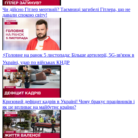
Чи дійсно Гітлер мертвий? Таємниці загибелі Гітлера, що не
давали спокою світу!
⚡Головне на ранок 5 листопада: Більше артилерії, 5G-зв'язок в
Україні, удар по військах КНДР
Кризовий дефіцит кадрів в Україні! Чому бракує працівників і
як це впливає на майбутнє країни?