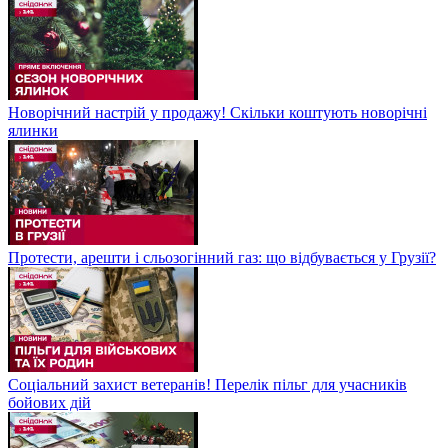
Новорічний настрій у продажу! Скільки коштують новорічні
ялинки
Протести, арешти і сльозогінний газ: що відбувається у Грузії?
Соціальний захист ветеранів! Перелік пільг для учасників
бойових дій