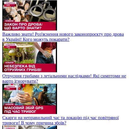
Важливо знати! Роз'яснення нового законопроєкту про дрова
в Україні! Кого можуть покарати?
Отруєння грибами з летальними наслідками! Які симптоми не
варто ігнорувати?
Скарги на неправильний час та локацію під час повітряної
тривоги! В чому причина збоїв?